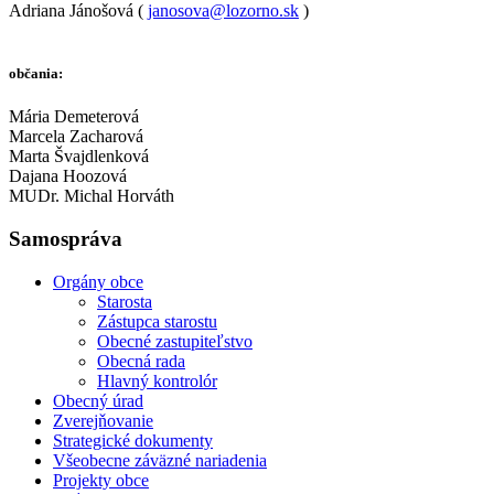
Adriana Jánošová (
janosova@lozorno.sk
)
občania:
Mária Demeterová
Marcela Zacharová
Marta Švajdlenková
Dajana Hoozová
MUDr. Michal Horváth
Samospráva
Orgány obce
Starosta
Zástupca starostu
Obecné zastupiteľstvo
Obecná rada
Hlavný kontrolór
Obecný úrad
Zverejňovanie
Strategické dokumenty
Všeobecne záväzné nariadenia
Projekty obce