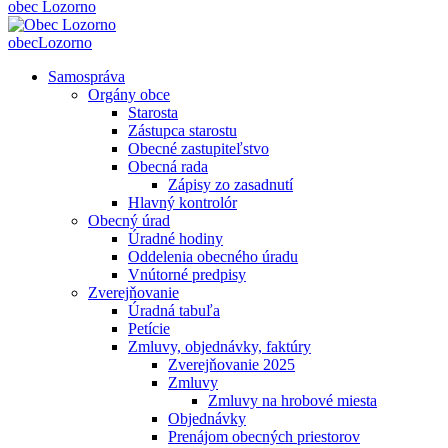
obec
Lozorno
obec
Lozorno
Samospráva
Orgány obce
Starosta
Zástupca starostu
Obecné zastupiteľstvo
Obecná rada
Zápisy zo zasadnutí
Hlavný kontrolór
Obecný úrad
Úradné hodiny
Oddelenia obecného úradu
Vnútorné predpisy
Zverejňovanie
Úradná tabuľa
Petície
Zmluvy, objednávky, faktúry
Zverejňovanie 2025
Zmluvy
Zmluvy na hrobové miesta
Objednávky
Prenájom obecných priestorov