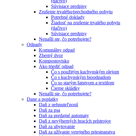
(tlačivo)
Súvisiace predpisy
Zrušenie trvalého⁄prechodného pobytu
Potrebné doklady
Žiadosť na zrušenie trvalého pobytu
(tlačivo)
Súvisiace predpisy
Nenašli ste, čo potrebujete?
Odpady
Komunálny odpad
Zberný dvor
Kompostovisko
Ako triediť odpad
Čo s použitým kuchynským olejom
Čo s kuchynským bioodpadom
Čo so starým šatstvom a textilom
Čierne skládky
Nenašli ste, čo potrebujete?
Dane a poplatky
Daň z nehnuteľností
Daň za psa
Daň za predajné automaty
Daň z nevýherných hracích prístrojov
Daň za ubytovanie
Daň za užívanie verejného priestranstva