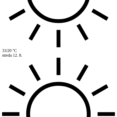
33/20 °C
streda
12. 8.