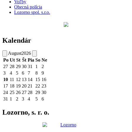
Voľby
Obecná polícia
Lozorno spol. s.r.o.
Kalendár
August
2026
Po
Ut
St
Št
Pia
So
Ne
27
28
29
30
31
1
2
3
4
5
6
7
8
9
10
11
12
13
14
15
16
17
18
19
20
21
22
23
24
25
26
27
28
29
30
31
1
2
3
4
5
6
Lozorno, s. r. o.