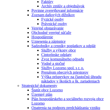
Faktúry
Archív zmlúv a objednávok
Povinne zverejňované informácie
Zoznam daňových dlžníkov
Fyzické osoby
Právnické osoby
Verejné obstarávanie
Obchodné verejné súťaže
Hospodárenie
Uznesenia a zápisnice
Sadzobníky a cenníky poplatkov a odplát
Služby a výkony obce
Cintorínske odplaty
Zvoz komunálneho odpadu
Vodné a stočné
Služby Lozorno spol. s r. o.
Prenájom obecných priestorov
Výška príspevkov na čiastočnú úhradu
nákladov v školách a šk. zariadeniach
Strategické dokumenty
Štatút obce Lozorno
Územný plán
Plán hospodárskeho a sociálneho rozvoja obce
Lozorno
Opatrenia na podporu predchádzania vzniku