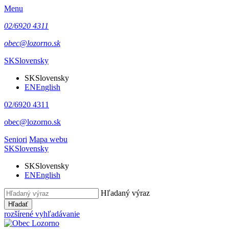
Menu
02/6920 4311
obec@lozorno.sk
SK
Slovensky
SK
Slovensky
EN
English
02/6920 4311
obec@lozorno.sk
Seniori
Mapa webu
SK
Slovensky
SK
Slovensky
EN
English
Hľadaný výraz
Hľadať
rozšírené vyhľadávanie