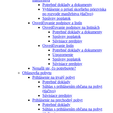
manželstva
Potrebné doklady a dokumenty
Vyhlásenie o prijatí skoršieho priezviska
po rozvode manželstva (tlačivo)
Správny poplatok
Osvedčovanie podpisov a listín
Osvedčovanie podpisov na listinách
Potrebné doklady a dokumenty
Správny poplatok
Súvisiace predpisy
Osvedčovanie listín
Potrebné doklady a dokumenty
Upozornenie
Správny poplatok
Súvisiace predpisy
Nenašli ste, čo potrebujete?
Ohlasovňa pobytu
Prihlásenie na trvalý pobyt
Potrebné doklady
Súhlas s prihlásením občana na pobyt
(tlačivo)
Súvisiace predpisy
Prihlásenie na prechodný pobyt
Potrebné doklady
Súhlas s prihlásením občana na pobyt