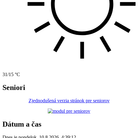
31/15 °C
Seniori
Zjednodušená verzia stránok pre seniorov
Dátum a čas
Dnes je
pondelok
,
10.8.2026
,
4:39:12