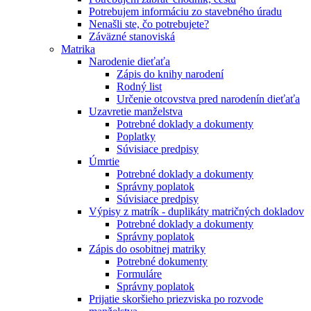
Potrebujem informáciu zo stavebného úradu
Nenašli ste, čo potrebujete?
Záväzné stanoviská
Matrika
Narodenie dieťaťa
Zápis do knihy narodení
Rodný list
Určenie otcovstva pred narodenín dieťaťa
Uzavretie manželstva
Potrebné doklady a dokumenty
Poplatky
Súvisiace predpisy
Úmrtie
Potrebné doklady a dokumenty
Správny poplatok
Súvisiace predpisy
Výpisy z matrík - duplikáty matričných dokladov
Potrebné doklady a dokumenty
Správny poplatok
Zápis do osobitnej matriky
Potrebné dokumenty
Formuláre
Správny poplatok
Prijatie skoršieho priezviska po rozvode