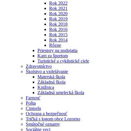
Rok 2022
Rok 2021
Rok 2020
Rok 2019
Rok 2018
Rok 2016
Rok 2015
Rok 2014
Rôzne
Priestory na podujatia
Kam za športom
Turistické a cyklistické ciele
Zdravotníctvo
Školstvo a vzdelávanie
Materská škola
Základná škola
Knižnica
Základná umelecká škola
Farnosť
Pošta
Cintorín
Ochrana a bezpečnosť
Tričká s logom obce Lozorno
Smútočné oznamy
Sociálne veci