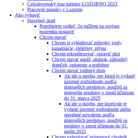
Celoslovenský zraz turistov LOZORNO 2023
Pracovné ponuky v Lozorne
Ako vybaviť
Stavebný úrad
Potrebujem vedieť, čo môžem na svojom
pozemku postaviť
Chcem stavať
Chcem si vybudovať prípojky vody,
kanalizácie, elektriny, plynu
Chcem rekonštruovať, opraviť plot
Chcem stavať garáž, altánok, záhradný
domček, oplotenie a podobne
Chcem stavať rodinný dom
Ak ide o stavbu, pre ktorú je vydané
územné rozhodnutie podľa
doterajších predpisov, použijú sa
doterajšie predpisy v znení účinnom
do 31. marca 2025
Ak ide o stavbu, pre ktorú nie je
vydané územné rozhodnutie alebo
stavebné povolenie podľa
doterajších predpisov, použijú sa
predpisy v znení účinnom do 01.
apríla 2025
Chcem vybudovať prístupový chodník,