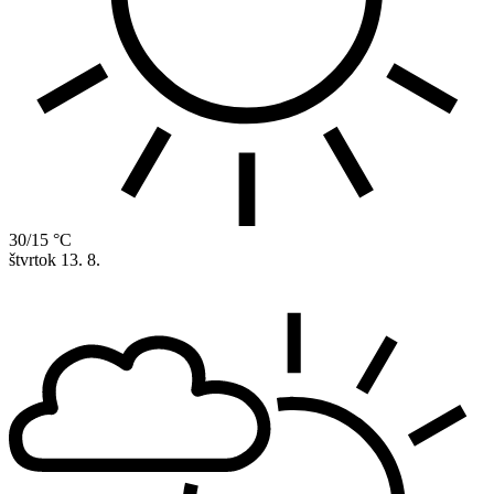
30/15 °C
štvrtok
13. 8.