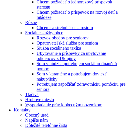
Chcem požiadať o jednorazový príspevok
starostu
Chcem požiadať o príspevok na rozvoj detí a
mládeže
Rôzne
Chcem sa stretnúť so starostom
Sociálne služby obce
Rozvoz obedov pre seniorov
Opatrovateľská služba pre seniora
Služba sociálneho taxíka
Ubytovanie a príspevky za ubytovanie
odídencov z Ukrajiny
Som v núdzi a potrebujem sociálnu finančnú
pomoc
Som v karanténe a potrebujem doviezť
nákup⁄lieky
Potrebujem zapožičať zdravotnícku pomôcku pre
seniora
Tlačivá
Hrobové miesto
Vysporiadanie práv k obecným pozemkom
Kontakty
Obecný úrad
Napíšte nám
Dôležité telefónne čísla