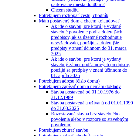
parkovacie miesta do 40 m2
Chcem studňu
Potrebujem rozkopať cestu, chodník
Mám postavený dom a chcem kolaudovať
Ak ide o stavbu, pre ktorú je vydané
stavebné povolenie podľa doterajších
predpisov, ak sa územné rozhodnutie
nevyžadovalo, použijú sa doterajšie
predpisy v znení účinnom do 31. marca
2025
Ak ide o stavbu, pre ktorú je vydaný
stavebný zámer podľa nových predpisov,
použijú sa predpisy v znení účinnom do
01. apríla 2025
Potrebujem adresu (číslo domu)
Potrebujem zapísať dom a nemám doklady
Stavba postavená od 01.10.1976 do
31.12.1989
Stavba postavená a užívaná od 01.01.1990
do 31.03.2025
Rozostavaná stavba bez stavebného
povolenia alebo v rozpore so stavebným
povolením
Potrebujem zbúrať stavbu
Potrebujem zabrať chodník, cestu