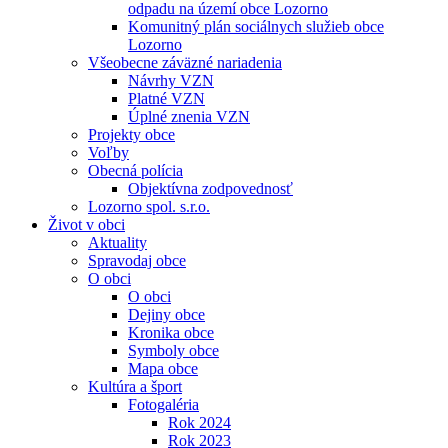
odpadu na území obce Lozorno
Komunitný plán sociálnych služieb obce
Lozorno
Všeobecne záväzné nariadenia
Návrhy VZN
Platné VZN
Úplné znenia VZN
Projekty obce
Voľby
Obecná polícia
Objektívna zodpovednosť
Lozorno spol. s.r.o.
Život v obci
Aktuality
Spravodaj obce
O obci
O obci
Dejiny obce
Kronika obce
Symboly obce
Mapa obce
Kultúra a šport
Fotogaléria
Rok 2024
Rok 2023