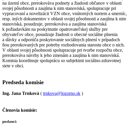
na území obce, prerokováva podnety a žiadosti občanov v oblasti
svojej pôsobnosti a zaujíma k nim stanoviská, spolupracuje pri
vypracovaní a novelizácii VZN obce, vnútorných noriem a smerníc,
resp. iných dokumentov v oblasti svojej pôsobnosti a zaujíma k nim
stanoviská, posudzuje, prerokováva a zaujíma stanoviská
k požiadavkám na poskytnutie opatrovateľskej služby pre
obyvateľov obce, posudzuje žiadosti o obecné sociálne plnenia
a dávky a odporúča poskytovanie sociálnych plnení v prípadoch
ňou prerokovaných pre potreby rozhodovania starostu obce o nich.
V oblasti svojej pôsobnosti spolupracuje pri tvorbe rozpočtu obce,
prerokováva návrhy k jeho zmenám a zaujíma k nim stanoviská.
Komisia koordinuje spoluprácu so subjektmi sociálno-zdravotnej
siete v obci.
Predseda komisie
Ing. Jana Trnková
(
trnkova@lozorno.sk
)
Členovia komisie:
poslanci: