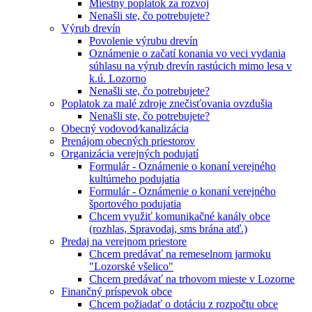
Miestny poplatok za rozvoj
Nenašli ste, čo potrebujete?
Výrub drevín
Povolenie výrubu drevín
Oznámenie o začatí konania vo veci vydania
súhlasu na výrub drevín rastúcich mimo lesa v
k.ú. Lozorno
Nenašli ste, čo potrebujete?
Poplatok za malé zdroje znečisťovania ovzdušia
Nenašli ste, čo potrebujete?
Obecný vodovod⁄kanalizácia
Prenájom obecných priestorov
Organizácia verejných podujatí
Formulár - Oznámenie o konaní verejného
kultúrneho podujatia
Formulár - Oznámenie o konaní verejného
športového podujatia
Chcem využiť komunikačné kanály obce
(rozhlas, Spravodaj, sms brána atď.)
Predaj na verejnom priestore
Chcem predávať na remeselnom jarmoku
"Lozorské všelico"
Chcem predávať na trhovom mieste v Lozorne
Finančný príspevok obce
Chcem požiadať o dotáciu z rozpočtu obce