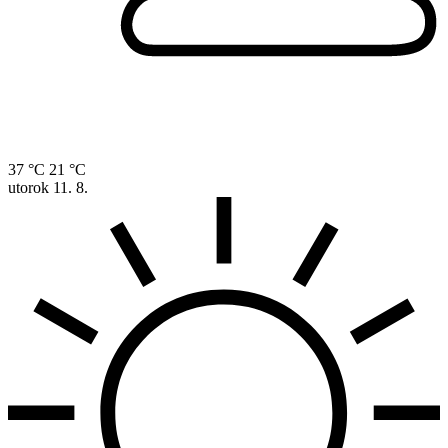
37 °C
21 °C
utorok
11. 8.