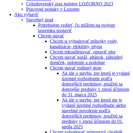
Celoslovenský zraz turistov LOZORNO 2023
Pracovné ponuky v Lozorne
Ako vybaviť
Stavebný úrad
Potrebujem vedieť, čo môžem na svojom
pozemku postaviť
Chcem stavať
Chcem si vybudovať prípojky vody,
kanalizácie, elektriny, plynu
Chcem rekonštruovať, opraviť plot
Chcem stavať garáž, altánok, záhradný
domček, oplotenie a podobne
Chcem stavať rodinný dom
Ak ide o stavbu, pre ktorú je vydané
územné rozhodnutie podľa
doterajších predpisov, použijú sa
doterajšie predpisy v znení účinnom
do 31. marca 2025
Ak ide o stavbu, pre ktorú nie je
vydané územné rozhodnutie alebo
stavebné povolenie podľa
doterajších predpisov, použijú sa
predpisy v znení účinnom do 01.
apríla 2025
Chcem vybudovať prístupový chodník,