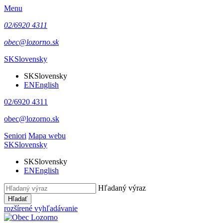
Menu
02/6920 4311
obec@lozorno.sk
SK
Slovensky
SK
Slovensky
EN
English
02/6920 4311
obec@lozorno.sk
Seniori
Mapa webu
SK
Slovensky
SK
Slovensky
EN
English
Hľadaný výraz
Hľadať
rozšírené vyhľadávanie