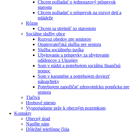
Chcem požiadať o jednorazový príspevok
starostu
Chcem požiadať o príspevok na rozvoj detí a
mládeže
Rôzne
Chcem sa stretnúť so starostom
Sociálne služby obce
Rozvoz obedov pre seniorov
Opatrovateľská služba pre seniora
Služba sociálneho taxíka
Ubytovanie a príspevky za ubytovanie
odídencov z Ukrajiny
Som v núdzi a potrebujem sociálnu finančnú
pomoc
Som v karanténe a potrebujem doviezť
nákup⁄lieky
Potrebujem zapožičať zdravotnícku pomôcku pre
seniora
Tlačivá
Hrobové miesto
Vysporiadanie práv k obecným pozemkom
Kontakty
Obecný úrad
Napíšte nám
Dôležité telefónne čísla