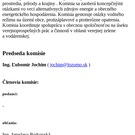
prostredia, prírody a krajiny . Komisia sa zaoberá koncepčnými
otázkami vo veci alternatívnych zdrojov energie a obecného
energetického hospodárenia. Komisia gestoruje otázky vodného
režimu na území obce, protizáplavové a protierózne opatrenia.
Komisia koordinuje spoluprácu s obecnou spoločnosťou na úseku
verejnoprospešných prác a činností v oblasti verejnej zelene
a vodárenskej.
Predseda komisie
Ing. Ľubomír Jochim
(
jochim@lozorno.sk
)
Členovia komisie:
poslanci:
-
občania:
Ing. Jaroslava Bojkovská