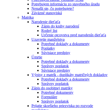
Potrebujem informáciu zo stavebného úradu
Nenašli ste, čo potrebujete?
Záväzné stanoviská
Matrika
Narodenie dieťaťa
Zápis do knihy narodení
Rodný list
Určenie otcovstva pred narodenín dieťaťa
Uzavretie manželstva
Potrebné doklady a dokumenty
Poplatky
Súvisiace predpisy
Úmrtie
Potrebné doklady a dokumenty
Správny poplatok
Súvisiace predpisy
Výpisy z matrík - duplikáty matričných dokladov
Potrebné doklady a dokumenty
Správny poplatok
Zápis do osobitnej matriky
Potrebné dokumenty
Formuláre
Správny poplatok
Prijatie skoršieho priezviska po rozvode