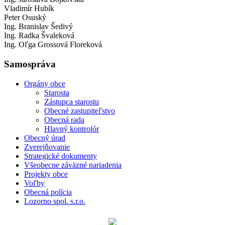
Vladimír Hubík
Peter Osuský
Ing. Branislav Šedivý
Ing. Radka Švaleková
Ing. Oľga Grossová Floreková
Samospráva
Orgány obce
Starosta
Zástupca starostu
Obecné zastupiteľstvo
Obecná rada
Hlavný kontrolór
Obecný úrad
Zverejňovanie
Strategické dokumenty
Všeobecne záväzné nariadenia
Projekty obce
Voľby
Obecná polícia
Lozorno spol. s.r.o.