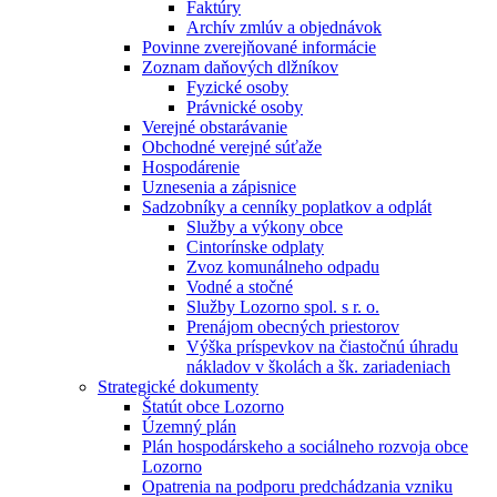
Faktúry
Archív zmlúv a objednávok
Povinne zverejňované informácie
Zoznam daňových dlžníkov
Fyzické osoby
Právnické osoby
Verejné obstarávanie
Obchodné verejné súťaže
Hospodárenie
Uznesenia a zápisnice
Sadzobníky a cenníky poplatkov a odplát
Služby a výkony obce
Cintorínske odplaty
Zvoz komunálneho odpadu
Vodné a stočné
Služby Lozorno spol. s r. o.
Prenájom obecných priestorov
Výška príspevkov na čiastočnú úhradu
nákladov v školách a šk. zariadeniach
Strategické dokumenty
Štatút obce Lozorno
Územný plán
Plán hospodárskeho a sociálneho rozvoja obce
Lozorno
Opatrenia na podporu predchádzania vzniku