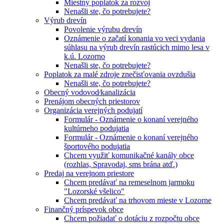
Miestny poplatok za rozvoj
Nenašli ste, čo potrebujete?
Výrub drevín
Povolenie výrubu drevín
Oznámenie o začatí konania vo veci vydania
súhlasu na výrub drevín rastúcich mimo lesa v
k.ú. Lozorno
Nenašli ste, čo potrebujete?
Poplatok za malé zdroje znečisťovania ovzdušia
Nenašli ste, čo potrebujete?
Obecný vodovod⁄kanalizácia
Prenájom obecných priestorov
Organizácia verejných podujatí
Formulár - Oznámenie o konaní verejného
kultúrneho podujatia
Formulár - Oznámenie o konaní verejného
športového podujatia
Chcem využiť komunikačné kanály obce
(rozhlas, Spravodaj, sms brána atď.)
Predaj na verejnom priestore
Chcem predávať na remeselnom jarmoku
"Lozorské všelico"
Chcem predávať na trhovom mieste v Lozorne
Finančný príspevok obce
Chcem požiadať o dotáciu z rozpočtu obce