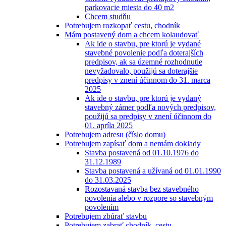
parkovacie miesta do 40 m2
Chcem studňu
Potrebujem rozkopať cestu, chodník
Mám postavený dom a chcem kolaudovať
Ak ide o stavbu, pre ktorú je vydané
stavebné povolenie podľa doterajších
predpisov, ak sa územné rozhodnutie
nevyžadovalo, použijú sa doterajšie
predpisy v znení účinnom do 31. marca
2025
Ak ide o stavbu, pre ktorú je vydaný
stavebný zámer podľa nových predpisov,
použijú sa predpisy v znení účinnom do
01. apríla 2025
Potrebujem adresu (číslo domu)
Potrebujem zapísať dom a nemám doklady
Stavba postavená od 01.10.1976 do
31.12.1989
Stavba postavená a užívaná od 01.01.1990
do 31.03.2025
Rozostavaná stavba bez stavebného
povolenia alebo v rozpore so stavebným
povolením
Potrebujem zbúrať stavbu
Potrebujem zabrať chodník, cestu