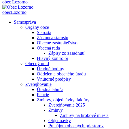
obec
Lozorno
obec
Lozorno
Samospráva
Orgány obce
Starosta
Zástupca starostu
Obecné zastupiteľstvo
Obecná rada
Zápisy zo zasadnutí
Hlavný kontrolór
Obecný úrad
Úradné hodiny
Oddelenia obecného úradu
Vnútorné predpisy
Zverejňovanie
Úradná tabuľa
Petície
Zmluvy, objednávky, faktúry
Zverejňovanie 2025
Zmluvy
Zmluvy na hrobové miesta
Objednávky
Prenájom obecných priestorov