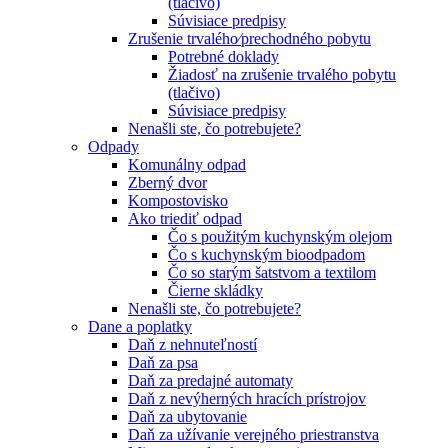
(tlačivo)
Súvisiace predpisy
Zrušenie trvalého⁄prechodného pobytu
Potrebné doklady
Žiadosť na zrušenie trvalého pobytu
(tlačivo)
Súvisiace predpisy
Nenašli ste, čo potrebujete?
Odpady
Komunálny odpad
Zberný dvor
Kompostovisko
Ako triediť odpad
Čo s použitým kuchynským olejom
Čo s kuchynským bioodpadom
Čo so starým šatstvom a textilom
Čierne skládky
Nenašli ste, čo potrebujete?
Dane a poplatky
Daň z nehnuteľností
Daň za psa
Daň za predajné automaty
Daň z nevýherných hracích prístrojov
Daň za ubytovanie
Daň za užívanie verejného priestranstva