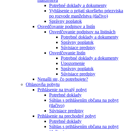
manželstva
Potrebné doklady a dokumenty
Vyhlásenie o prijatí skoršieho priezviska
po rozvode manželstva (tlačivo)
Správny poplatok
Osvedčovanie podpisov a listín
Osvedčovanie podpisov na listinách
Potrebné doklady a dokumenty
Správny poplatok
Súvisiace predpisy
Osvedčovanie listín
Potrebné doklady a dokumenty
Upozornenie
Správny poplatok
Súvisiace predpisy
Nenašli ste, čo potrebujete?
Ohlasovňa pobytu
Prihlásenie na trvalý pobyt
Potrebné doklady
Súhlas s prihlásením občana na pobyt
(tlačivo)
Súvisiace predpisy
Prihlásenie na prechodný pobyt
Potrebné doklady
Súhlas s prihlásením občana na pobyt