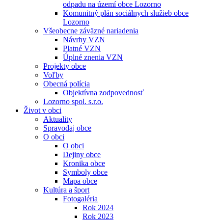
odpadu na území obce Lozorno
Komunitný plán sociálnych služieb obce
Lozorno
Všeobecne záväzné nariadenia
Návrhy VZN
Platné VZN
Úplné znenia VZN
Projekty obce
Voľby
Obecná polícia
Objektívna zodpovednosť
Lozorno spol. s.r.o.
Život v obci
Aktuality
Spravodaj obce
O obci
O obci
Dejiny obce
Kronika obce
Symboly obce
Mapa obce
Kultúra a šport
Fotogaléria
Rok 2024
Rok 2023