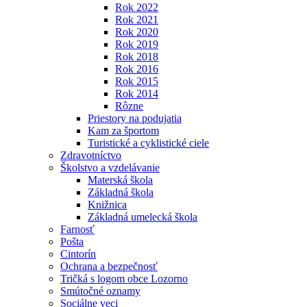
Rok 2022
Rok 2021
Rok 2020
Rok 2019
Rok 2018
Rok 2016
Rok 2015
Rok 2014
Rôzne
Priestory na podujatia
Kam za športom
Turistické a cyklistické ciele
Zdravotníctvo
Školstvo a vzdelávanie
Materská škola
Základná škola
Knižnica
Základná umelecká škola
Farnosť
Pošta
Cintorín
Ochrana a bezpečnosť
Tričká s logom obce Lozorno
Smútočné oznamy
Sociálne veci