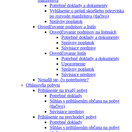
manželstva
Potrebné doklady a dokumenty
Vyhlásenie o prijatí skoršieho priezviska
po rozvode manželstva (tlačivo)
Správny poplatok
Osvedčovanie podpisov a listín
Osvedčovanie podpisov na listinách
Potrebné doklady a dokumenty
Správny poplatok
Súvisiace predpisy
Osvedčovanie listín
Potrebné doklady a dokumenty
Upozornenie
Správny poplatok
Súvisiace predpisy
Nenašli ste, čo potrebujete?
Ohlasovňa pobytu
Prihlásenie na trvalý pobyt
Potrebné doklady
Súhlas s prihlásením občana na pobyt
(tlačivo)
Súvisiace predpisy
Prihlásenie na prechodný pobyt
Potrebné doklady
Súhlas s prihlásením občana na pobyt