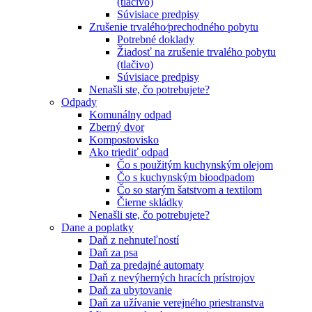
(tlačivo)
Súvisiace predpisy
Zrušenie trvalého⁄prechodného pobytu
Potrebné doklady
Žiadosť na zrušenie trvalého pobytu
(tlačivo)
Súvisiace predpisy
Nenašli ste, čo potrebujete?
Odpady
Komunálny odpad
Zberný dvor
Kompostovisko
Ako triediť odpad
Čo s použitým kuchynským olejom
Čo s kuchynským bioodpadom
Čo so starým šatstvom a textilom
Čierne skládky
Nenašli ste, čo potrebujete?
Dane a poplatky
Daň z nehnuteľností
Daň za psa
Daň za predajné automaty
Daň z nevýherných hracích prístrojov
Daň za ubytovanie
Daň za užívanie verejného priestranstva