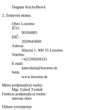
Dagmar Kuchyňková
2. Zmluvná strana:
Obec Lozorno
IČO:
00304905
DIČ:
2020643669
Adresa:
Hlavná 1, 900 55 Lozorno
Telefón:
+421269204311
E-mail:
kancelaria@lozorno.sk
Web:
www.lozorno.sk
Meno podpisujúcej osoby:
Mgr. Ľuboš Tvrdoň
Funkcia podpisujúcej osoby:
starosta obce
Dátum zverejnenia: