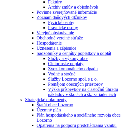
Faktúry
Archív zmlúv a objednávok
Povinne zverejňované informácie
Zoznam daňových dlžníkov
Fyzické osoby
Právnické osoby
Verejné obstarávanie
Obchodné verejné súťaže
Hospodárenie
Uznesenia a zápisnice
Sadzobníky a cenníky poplatkov a odplát
Služby a výkony obce
Cintorínske odplaty
Zvoz komunálneho odpadu
Vodné a stočné
Služby Lozorno spol. s r. o.
Prenájom obecných priestorov
Výška príspevkov na čiastočnú úhradu
nákladov v školách a šk. zariadeniach
Strategické dokumenty
Štatút obce Lozorno
Územný plán
Plán hospodárskeho a sociálneho rozvoja obce
Lozorno
Opatrenia na podporu predchádzania vzniku