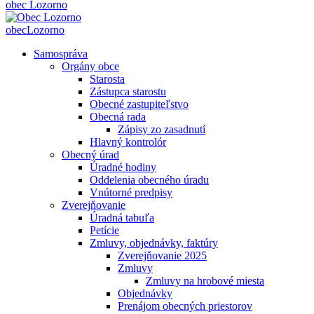
obec
Lozorno
obec
Lozorno
Samospráva
Orgány obce
Starosta
Zástupca starostu
Obecné zastupiteľstvo
Obecná rada
Zápisy zo zasadnutí
Hlavný kontrolór
Obecný úrad
Úradné hodiny
Oddelenia obecného úradu
Vnútorné predpisy
Zverejňovanie
Úradná tabuľa
Petície
Zmluvy, objednávky, faktúry
Zverejňovanie 2025
Zmluvy
Zmluvy na hrobové miesta
Objednávky
Prenájom obecných priestorov