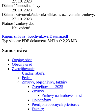
27. 10. 2023
Dátum účinnosti zmluvy:
28. 10. 2023
Dátum uzatvorenia/udelenia súhlasu s uzatvorením zmluvy:
27. 10. 2023
Platnosť zmluvy do:
Neuvedené
Kúpna zmluva - Kuchyňková Dagmar.pdf
Typ súboru: PDF dokument, Veľkosť: 2,23 MB
Samospráva
Orgány obce
Obecný úrad
Zverejňovanie
Úradná tabuľa
Petície
Zmluvy, objednávky, faktúry
Zverejňovanie 2025
Zmluvy
Zmluvy na hrobové miesta
Objednávky
Prenájom obecných priestorov
Faktúry