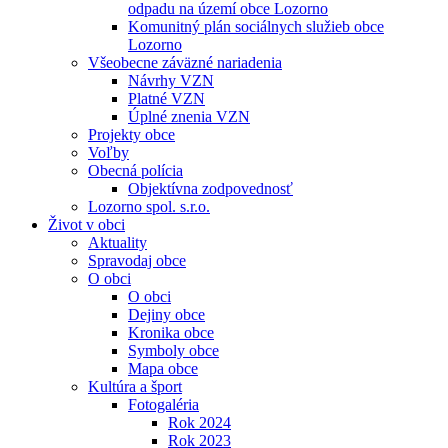
odpadu na území obce Lozorno
Komunitný plán sociálnych služieb obce
Lozorno
Všeobecne záväzné nariadenia
Návrhy VZN
Platné VZN
Úplné znenia VZN
Projekty obce
Voľby
Obecná polícia
Objektívna zodpovednosť
Lozorno spol. s.r.o.
Život v obci
Aktuality
Spravodaj obce
O obci
O obci
Dejiny obce
Kronika obce
Symboly obce
Mapa obce
Kultúra a šport
Fotogaléria
Rok 2024
Rok 2023