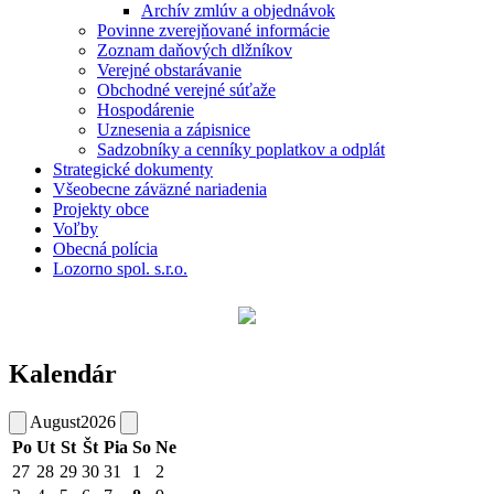
Archív zmlúv a objednávok
Povinne zverejňované informácie
Zoznam daňových dlžníkov
Verejné obstarávanie
Obchodné verejné súťaže
Hospodárenie
Uznesenia a zápisnice
Sadzobníky a cenníky poplatkov a odplát
Strategické dokumenty
Všeobecne záväzné nariadenia
Projekty obce
Voľby
Obecná polícia
Lozorno spol. s.r.o.
Kalendár
August
2026
Po
Ut
St
Št
Pia
So
Ne
27
28
29
30
31
1
2