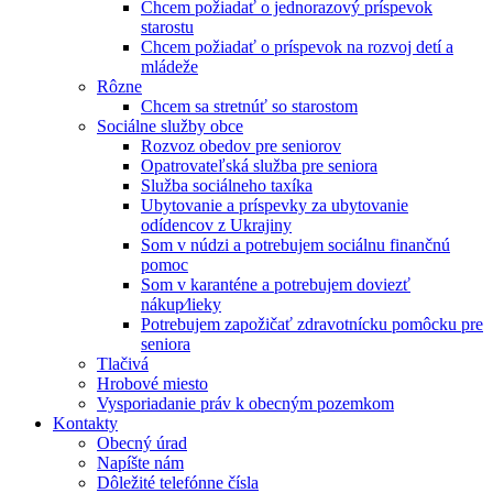
Chcem požiadať o jednorazový príspevok
starostu
Chcem požiadať o príspevok na rozvoj detí a
mládeže
Rôzne
Chcem sa stretnúť so starostom
Sociálne služby obce
Rozvoz obedov pre seniorov
Opatrovateľská služba pre seniora
Služba sociálneho taxíka
Ubytovanie a príspevky za ubytovanie
odídencov z Ukrajiny
Som v núdzi a potrebujem sociálnu finančnú
pomoc
Som v karanténe a potrebujem doviezť
nákup⁄lieky
Potrebujem zapožičať zdravotnícku pomôcku pre
seniora
Tlačivá
Hrobové miesto
Vysporiadanie práv k obecným pozemkom
Kontakty
Obecný úrad
Napíšte nám
Dôležité telefónne čísla