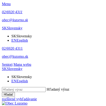
Menu
02/6920 4311
obec@lozorno.sk
SK
Slovensky
SK
Slovensky
EN
English
02/6920 4311
obec@lozorno.sk
Seniori
Mapa webu
SK
Slovensky
SK
Slovensky
EN
English
Hľadaný výraz
Hľadať
rozšírené vyhľadávanie