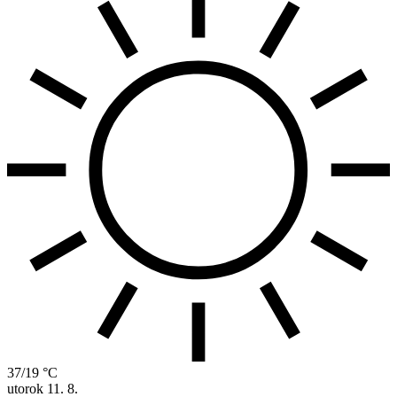
37/19 °C
utorok
11. 8.