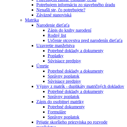
Potrebujem informáciu zo stavebného úradu
Nenašli ste, čo potrebujete?
Záväzné stanoviská
Matrika
Narodenie dieťaťa
Zápis do knihy narodení
Rodný list
Určenie otcovstva pred narodenín dieťaťa
Uzavretie manželstva
Potrebné doklady a dokumenty
Poplatky
Súvisiace predpisy
Úmrtie
Potrebné doklady a dokumenty
Správny poplatok
Súvisiace predpisy
Výpisy z matrík - duplikáty matričných dokladov
Potrebné doklady a dokumenty
Správny poplatok
Zápis do osobitnej matriky
Potrebné dokumenty
Formuláre
Správny poplatok
Prijatie skoršieho priezviska po rozvode