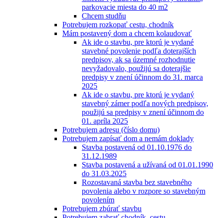
parkovacie miesta do 40 m2
Chcem studňu
Potrebujem rozkopať cestu, chodník
Mám postavený dom a chcem kolaudovať
Ak ide o stavbu, pre ktorú je vydané
stavebné povolenie podľa doterajších
predpisov, ak sa územné rozhodnutie
nevyžadovalo, použijú sa doterajšie
predpisy v znení účinnom do 31. marca
2025
Ak ide o stavbu, pre ktorú je vydaný
stavebný zámer podľa nových predpisov,
použijú sa predpisy v znení účinnom do
01. apríla 2025
Potrebujem adresu (číslo domu)
Potrebujem zapísať dom a nemám doklady
Stavba postavená od 01.10.1976 do
31.12.1989
Stavba postavená a užívaná od 01.01.1990
do 31.03.2025
Rozostavaná stavba bez stavebného
povolenia alebo v rozpore so stavebným
povolením
Potrebujem zbúrať stavbu
Potrebujem zabrať chodník, cestu