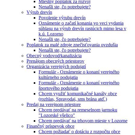
Miestny poplatok za rozvoj
Nenašli ste, čo potrebujete?
Výrub drevín
Povolenie výrubu drevín
Oznámenie o začatí konania vo veci vydania
súhlasu na výrub drevín rastúcich mimo lesa v
k.ú. Lozorno
Nenašli ste, čo potrebujete?
Poplatok za malé zdroje znečisťovania ovzdušia
Nenašli ste, čo potrebujete?
Obecný vodovod⁄kanalizácia
Prenájom obecných priestorov
Organizácia verejných podujatí
Formulár - Oznámenie o konaní verejného
kultúrneho podujatia
Formulár - Oznámenie o konaní verejného
športového podujatia
Chcem využiť komunikačné kanály obce
(rozhlas, Spravodaj, sms brána atď.)
Predaj na verejnom priestore
Chcem predávať na remeselnom jarmoku
"Lozorské všelico"
Chcem predávať na trhovom mieste v Lozorne
Finančný príspevok obce
Chcem požiadať o dotáciu z rozpočtu obce