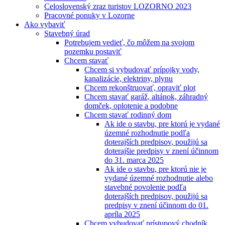
Celoslovenský zraz turistov LOZORNO 2023
Pracovné ponuky v Lozorne
Ako vybaviť
Stavebný úrad
Potrebujem vedieť, čo môžem na svojom
pozemku postaviť
Chcem stavať
Chcem si vybudovať prípojky vody,
kanalizácie, elektriny, plynu
Chcem rekonštruovať, opraviť plot
Chcem stavať garáž, altánok, záhradný
domček, oplotenie a podobne
Chcem stavať rodinný dom
Ak ide o stavbu, pre ktorú je vydané
územné rozhodnutie podľa
doterajších predpisov, použijú sa
doterajšie predpisy v znení účinnom
do 31. marca 2025
Ak ide o stavbu, pre ktorú nie je
vydané územné rozhodnutie alebo
stavebné povolenie podľa
doterajších predpisov, použijú sa
predpisy v znení účinnom do 01.
apríla 2025
Chcem vybudovať prístupový chodník,