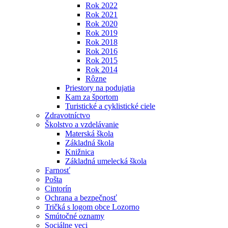
Rok 2022
Rok 2021
Rok 2020
Rok 2019
Rok 2018
Rok 2016
Rok 2015
Rok 2014
Rôzne
Priestory na podujatia
Kam za športom
Turistické a cyklistické ciele
Zdravotníctvo
Školstvo a vzdelávanie
Materská škola
Základná škola
Knižnica
Základná umelecká škola
Farnosť
Pošta
Cintorín
Ochrana a bezpečnosť
Tričká s logom obce Lozorno
Smútočné oznamy
Sociálne veci