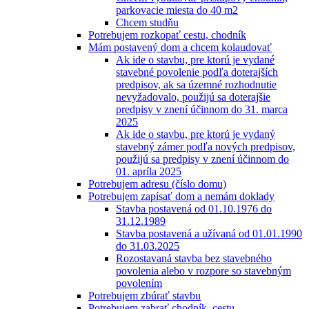
parkovacie miesta do 40 m2
Chcem studňu
Potrebujem rozkopať cestu, chodník
Mám postavený dom a chcem kolaudovať
Ak ide o stavbu, pre ktorú je vydané
stavebné povolenie podľa doterajších
predpisov, ak sa územné rozhodnutie
nevyžadovalo, použijú sa doterajšie
predpisy v znení účinnom do 31. marca
2025
Ak ide o stavbu, pre ktorú je vydaný
stavebný zámer podľa nových predpisov,
použijú sa predpisy v znení účinnom do
01. apríla 2025
Potrebujem adresu (číslo domu)
Potrebujem zapísať dom a nemám doklady
Stavba postavená od 01.10.1976 do
31.12.1989
Stavba postavená a užívaná od 01.01.1990
do 31.03.2025
Rozostavaná stavba bez stavebného
povolenia alebo v rozpore so stavebným
povolením
Potrebujem zbúrať stavbu
Potrebujem zabrať chodník, cestu