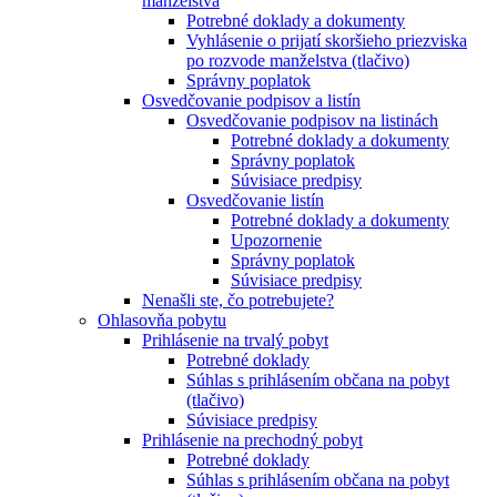
manželstva
Potrebné doklady a dokumenty
Vyhlásenie o prijatí skoršieho priezviska
po rozvode manželstva (tlačivo)
Správny poplatok
Osvedčovanie podpisov a listín
Osvedčovanie podpisov na listinách
Potrebné doklady a dokumenty
Správny poplatok
Súvisiace predpisy
Osvedčovanie listín
Potrebné doklady a dokumenty
Upozornenie
Správny poplatok
Súvisiace predpisy
Nenašli ste, čo potrebujete?
Ohlasovňa pobytu
Prihlásenie na trvalý pobyt
Potrebné doklady
Súhlas s prihlásením občana na pobyt
(tlačivo)
Súvisiace predpisy
Prihlásenie na prechodný pobyt
Potrebné doklady
Súhlas s prihlásením občana na pobyt