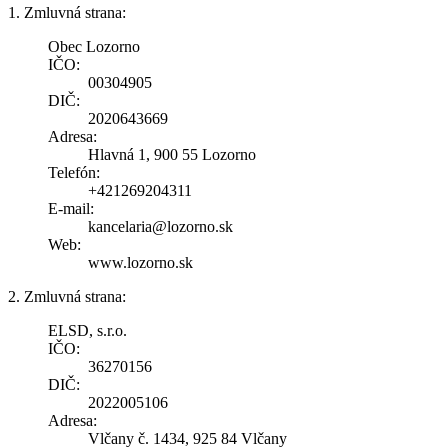
1. Zmluvná strana:
Obec Lozorno
IČO:
00304905
DIČ:
2020643669
Adresa:
Hlavná 1, 900 55 Lozorno
Telefón:
+421269204311
E-mail:
kancelaria@lozorno.sk
Web:
www.lozorno.sk
2. Zmluvná strana:
ELSD, s.r.o.
IČO:
36270156
DIČ:
2022005106
Adresa:
Vlčany č. 1434, 925 84 Vlčany