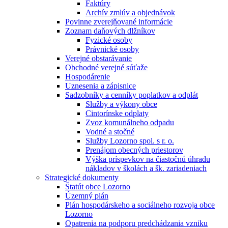
Faktúry
Archív zmlúv a objednávok
Povinne zverejňované informácie
Zoznam daňových dlžníkov
Fyzické osoby
Právnické osoby
Verejné obstarávanie
Obchodné verejné súťaže
Hospodárenie
Uznesenia a zápisnice
Sadzobníky a cenníky poplatkov a odplát
Služby a výkony obce
Cintorínske odplaty
Zvoz komunálneho odpadu
Vodné a stočné
Služby Lozorno spol. s r. o.
Prenájom obecných priestorov
Výška príspevkov na čiastočnú úhradu
nákladov v školách a šk. zariadeniach
Strategické dokumenty
Štatút obce Lozorno
Územný plán
Plán hospodárskeho a sociálneho rozvoja obce
Lozorno
Opatrenia na podporu predchádzania vzniku