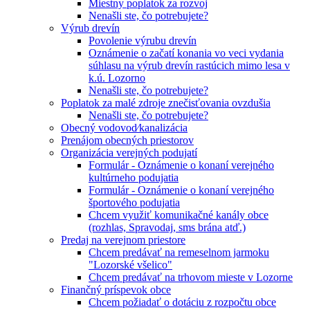
Miestny poplatok za rozvoj
Nenašli ste, čo potrebujete?
Výrub drevín
Povolenie výrubu drevín
Oznámenie o začatí konania vo veci vydania
súhlasu na výrub drevín rastúcich mimo lesa v
k.ú. Lozorno
Nenašli ste, čo potrebujete?
Poplatok za malé zdroje znečisťovania ovzdušia
Nenašli ste, čo potrebujete?
Obecný vodovod⁄kanalizácia
Prenájom obecných priestorov
Organizácia verejných podujatí
Formulár - Oznámenie o konaní verejného
kultúrneho podujatia
Formulár - Oznámenie o konaní verejného
športového podujatia
Chcem využiť komunikačné kanály obce
(rozhlas, Spravodaj, sms brána atď.)
Predaj na verejnom priestore
Chcem predávať na remeselnom jarmoku
"Lozorské všelico"
Chcem predávať na trhovom mieste v Lozorne
Finančný príspevok obce
Chcem požiadať o dotáciu z rozpočtu obce