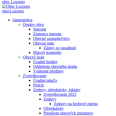
obec
Lozorno
obec
Lozorno
Samospráva
Orgány obce
Starosta
Zástupca starostu
Obecné zastupiteľstvo
Obecná rada
Zápisy zo zasadnutí
Hlavný kontrolór
Obecný úrad
Úradné hodiny
Oddelenia obecného úradu
Vnútorné predpisy
Zverejňovanie
Úradná tabuľa
Petície
Zmluvy, objednávky, faktúry
Zverejňovanie 2025
Zmluvy
Zmluvy na hrobové miesta
Objednávky
Prenájom obecných priestorov