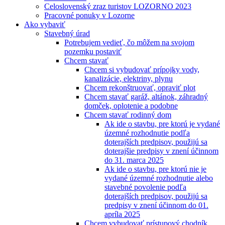
Celoslovenský zraz turistov LOZORNO 2023
Pracovné ponuky v Lozorne
Ako vybaviť
Stavebný úrad
Potrebujem vedieť, čo môžem na svojom
pozemku postaviť
Chcem stavať
Chcem si vybudovať prípojky vody,
kanalizácie, elektriny, plynu
Chcem rekonštruovať, opraviť plot
Chcem stavať garáž, altánok, záhradný
domček, oplotenie a podobne
Chcem stavať rodinný dom
Ak ide o stavbu, pre ktorú je vydané
územné rozhodnutie podľa
doterajších predpisov, použijú sa
doterajšie predpisy v znení účinnom
do 31. marca 2025
Ak ide o stavbu, pre ktorú nie je
vydané územné rozhodnutie alebo
stavebné povolenie podľa
doterajších predpisov, použijú sa
predpisy v znení účinnom do 01.
apríla 2025
Chcem vybudovať prístupový chodník,