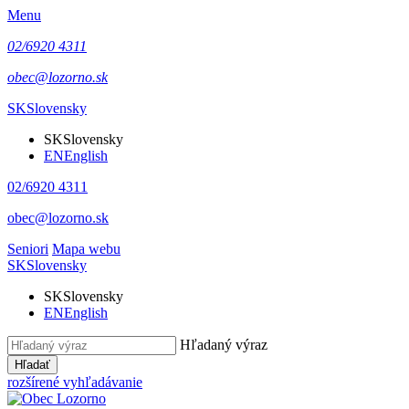
Menu
02/6920 4311
obec@lozorno.sk
SK
Slovensky
SK
Slovensky
EN
English
02/6920 4311
obec@lozorno.sk
Seniori
Mapa webu
SK
Slovensky
SK
Slovensky
EN
English
Hľadaný výraz
Hľadať
rozšírené vyhľadávanie