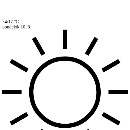
34/17 °C
pondelok
10. 8.