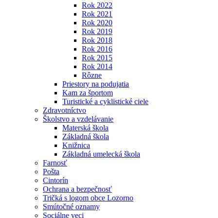
Rok 2022
Rok 2021
Rok 2020
Rok 2019
Rok 2018
Rok 2016
Rok 2015
Rok 2014
Rôzne
Priestory na podujatia
Kam za športom
Turistické a cyklistické ciele
Zdravotníctvo
Školstvo a vzdelávanie
Materská škola
Základná škola
Knižnica
Základná umelecká škola
Farnosť
Pošta
Cintorín
Ochrana a bezpečnosť
Tričká s logom obce Lozorno
Smútočné oznamy
Sociálne veci