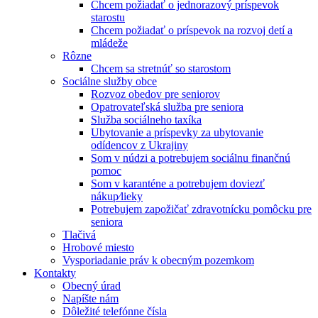
Chcem požiadať o jednorazový príspevok
starostu
Chcem požiadať o príspevok na rozvoj detí a
mládeže
Rôzne
Chcem sa stretnúť so starostom
Sociálne služby obce
Rozvoz obedov pre seniorov
Opatrovateľská služba pre seniora
Služba sociálneho taxíka
Ubytovanie a príspevky za ubytovanie
odídencov z Ukrajiny
Som v núdzi a potrebujem sociálnu finančnú
pomoc
Som v karanténe a potrebujem doviezť
nákup⁄lieky
Potrebujem zapožičať zdravotnícku pomôcku pre
seniora
Tlačivá
Hrobové miesto
Vysporiadanie práv k obecným pozemkom
Kontakty
Obecný úrad
Napíšte nám
Dôležité telefónne čísla