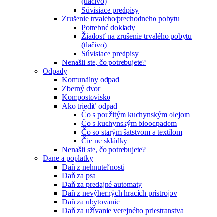
(tlačivo)
Súvisiace predpisy
Zrušenie trvalého⁄prechodného pobytu
Potrebné doklady
Žiadosť na zrušenie trvalého pobytu
(tlačivo)
Súvisiace predpisy
Nenašli ste, čo potrebujete?
Odpady
Komunálny odpad
Zberný dvor
Kompostovisko
Ako triediť odpad
Čo s použitým kuchynským olejom
Čo s kuchynským bioodpadom
Čo so starým šatstvom a textilom
Čierne skládky
Nenašli ste, čo potrebujete?
Dane a poplatky
Daň z nehnuteľností
Daň za psa
Daň za predajné automaty
Daň z nevýherných hracích prístrojov
Daň za ubytovanie
Daň za užívanie verejného priestranstva