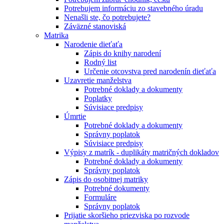
Potrebujem informáciu zo stavebného úradu
Nenašli ste, čo potrebujete?
Záväzné stanoviská
Matrika
Narodenie dieťaťa
Zápis do knihy narodení
Rodný list
Určenie otcovstva pred narodenín dieťaťa
Uzavretie manželstva
Potrebné doklady a dokumenty
Poplatky
Súvisiace predpisy
Úmrtie
Potrebné doklady a dokumenty
Správny poplatok
Súvisiace predpisy
Výpisy z matrík - duplikáty matričných dokladov
Potrebné doklady a dokumenty
Správny poplatok
Zápis do osobitnej matriky
Potrebné dokumenty
Formuláre
Správny poplatok
Prijatie skoršieho priezviska po rozvode