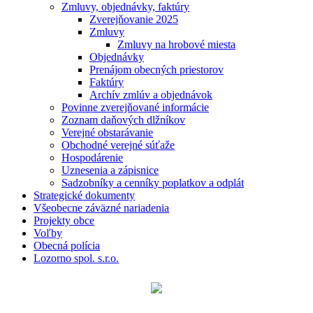
Zmluvy, objednávky, faktúry
Zverejňovanie 2025
Zmluvy
Zmluvy na hrobové miesta
Objednávky
Prenájom obecných priestorov
Faktúry
Archív zmlúv a objednávok
Povinne zverejňované informácie
Zoznam daňových dlžníkov
Verejné obstarávanie
Obchodné verejné súťaže
Hospodárenie
Uznesenia a zápisnice
Sadzobníky a cenníky poplatkov a odplát
Strategické dokumenty
Všeobecne záväzné nariadenia
Projekty obce
Voľby
Obecná polícia
Lozorno spol. s.r.o.