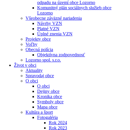
odpadu na území obce Lozorno
Komunitný plán sociálnych služieb obce
Lozorno
Všeobecne záväzné nariadenia
Návrhy VZN
Platné VZN
Úplné znenia VZN
Projekty obce
Voľby
Obecná polícia
Objektívna zodpovednosť
Lozorno spol. s.r.o.
Život v obci
Aktuality
Spravodaj obce
O obci
O obci
Dejiny obce
Kronika obce
Symboly obce
Mapa obce
Kultúra a šport
Fotogaléria
Rok 2024
Rok 2023