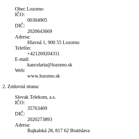
Obec Lozorno
IČO:
00304905
DIČ:
2020643669
Adresa:
Hlavná 1, 900 55 Lozorno
Telefón:
+421269204311
E-mail:
kancelaria@lozorno.sk
Web:
www.lozorno.sk
2. Zmluvná strana:
Slovak Telekom, a.s.
IČO:
35763469
DIČ:
2020273893
Adresa:
Bajkalská 28, 817 62 Bratislava