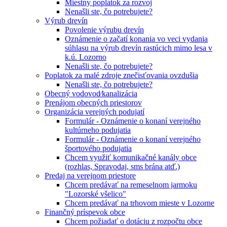
Miestny poplatok za rozvoj
Nenašli ste, čo potrebujete?
Výrub drevín
Povolenie výrubu drevín
Oznámenie o začatí konania vo veci vydania
súhlasu na výrub drevín rastúcich mimo lesa v
k.ú. Lozorno
Nenašli ste, čo potrebujete?
Poplatok za malé zdroje znečisťovania ovzdušia
Nenašli ste, čo potrebujete?
Obecný vodovod⁄kanalizácia
Prenájom obecných priestorov
Organizácia verejných podujatí
Formulár - Oznámenie o konaní verejného
kultúrneho podujatia
Formulár - Oznámenie o konaní verejného
športového podujatia
Chcem využiť komunikačné kanály obce
(rozhlas, Spravodaj, sms brána atď.)
Predaj na verejnom priestore
Chcem predávať na remeselnom jarmoku
"Lozorské všelico"
Chcem predávať na trhovom mieste v Lozorne
Finančný príspevok obce
Chcem požiadať o dotáciu z rozpočtu obce