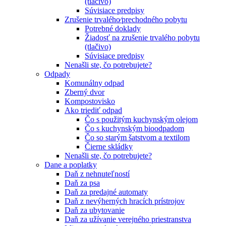
(tlačivo)
Súvisiace predpisy
Zrušenie trvalého⁄prechodného pobytu
Potrebné doklady
Žiadosť na zrušenie trvalého pobytu
(tlačivo)
Súvisiace predpisy
Nenašli ste, čo potrebujete?
Odpady
Komunálny odpad
Zberný dvor
Kompostovisko
Ako triediť odpad
Čo s použitým kuchynským olejom
Čo s kuchynským bioodpadom
Čo so starým šatstvom a textilom
Čierne skládky
Nenašli ste, čo potrebujete?
Dane a poplatky
Daň z nehnuteľností
Daň za psa
Daň za predajné automaty
Daň z nevýherných hracích prístrojov
Daň za ubytovanie
Daň za užívanie verejného priestranstva