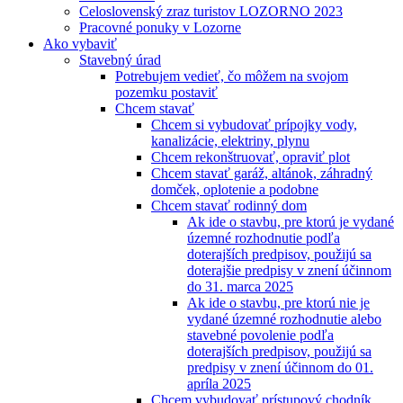
Celoslovenský zraz turistov LOZORNO 2023
Pracovné ponuky v Lozorne
Ako vybaviť
Stavebný úrad
Potrebujem vedieť, čo môžem na svojom
pozemku postaviť
Chcem stavať
Chcem si vybudovať prípojky vody,
kanalizácie, elektriny, plynu
Chcem rekonštruovať, opraviť plot
Chcem stavať garáž, altánok, záhradný
domček, oplotenie a podobne
Chcem stavať rodinný dom
Ak ide o stavbu, pre ktorú je vydané
územné rozhodnutie podľa
doterajších predpisov, použijú sa
doterajšie predpisy v znení účinnom
do 31. marca 2025
Ak ide o stavbu, pre ktorú nie je
vydané územné rozhodnutie alebo
stavebné povolenie podľa
doterajších predpisov, použijú sa
predpisy v znení účinnom do 01.
apríla 2025
Chcem vybudovať prístupový chodník,