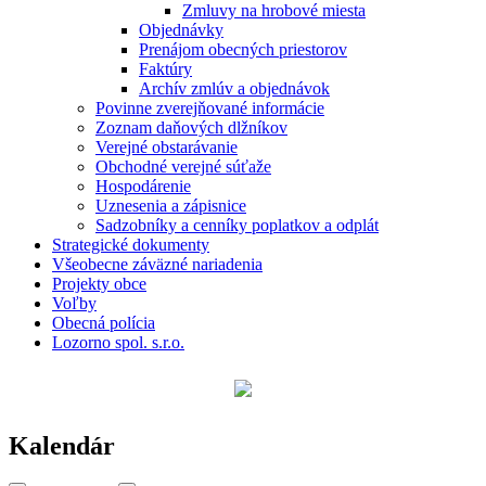
Zmluvy na hrobové miesta
Objednávky
Prenájom obecných priestorov
Faktúry
Archív zmlúv a objednávok
Povinne zverejňované informácie
Zoznam daňových dlžníkov
Verejné obstarávanie
Obchodné verejné súťaže
Hospodárenie
Uznesenia a zápisnice
Sadzobníky a cenníky poplatkov a odplát
Strategické dokumenty
Všeobecne záväzné nariadenia
Projekty obce
Voľby
Obecná polícia
Lozorno spol. s.r.o.
Kalendár