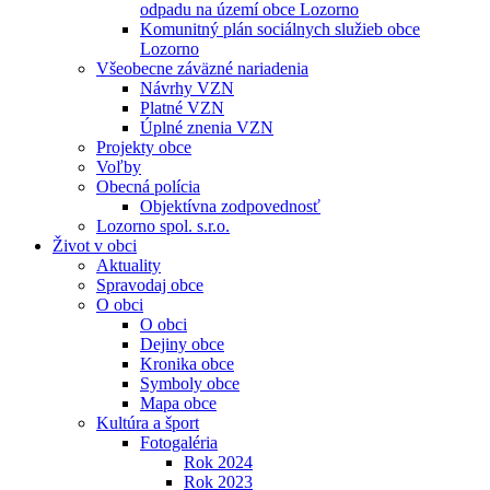
odpadu na území obce Lozorno
Komunitný plán sociálnych služieb obce
Lozorno
Všeobecne záväzné nariadenia
Návrhy VZN
Platné VZN
Úplné znenia VZN
Projekty obce
Voľby
Obecná polícia
Objektívna zodpovednosť
Lozorno spol. s.r.o.
Život v obci
Aktuality
Spravodaj obce
O obci
O obci
Dejiny obce
Kronika obce
Symboly obce
Mapa obce
Kultúra a šport
Fotogaléria
Rok 2024
Rok 2023