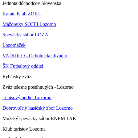
Jednota dôchodcov Slovenska
Karate Klub ZOKU
Mažoretky SOFFI Lozorno
Spevácky súbor LOZA
Lozorňáček
VADIDLO - Ochotnícke divadlo
ŠK Futbalový oddiel
Rybársky zväz
Zväz telesne postihnutých - Lozorno
Tenisový oddiel Lozorno
Dobrovoľný hasičský zbor Lozorno
Mužský spevácky súbor ENEM TAK
Klub turistov Lozorna