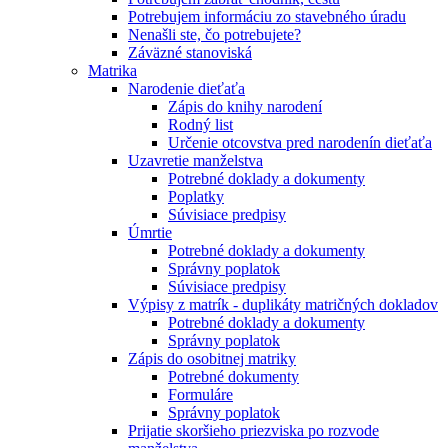
Potrebujem informáciu zo stavebného úradu
Nenašli ste, čo potrebujete?
Záväzné stanoviská
Matrika
Narodenie dieťaťa
Zápis do knihy narodení
Rodný list
Určenie otcovstva pred narodenín dieťaťa
Uzavretie manželstva
Potrebné doklady a dokumenty
Poplatky
Súvisiace predpisy
Úmrtie
Potrebné doklady a dokumenty
Správny poplatok
Súvisiace predpisy
Výpisy z matrík - duplikáty matričných dokladov
Potrebné doklady a dokumenty
Správny poplatok
Zápis do osobitnej matriky
Potrebné dokumenty
Formuláre
Správny poplatok
Prijatie skoršieho priezviska po rozvode