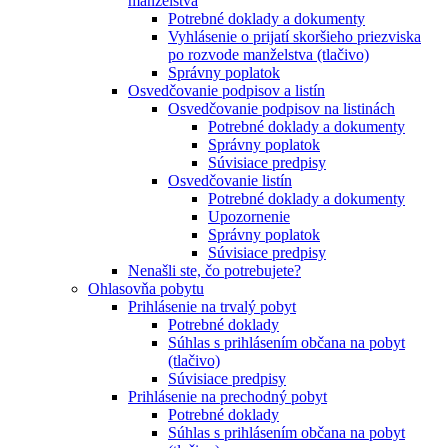
manželstva
Potrebné doklady a dokumenty
Vyhlásenie o prijatí skoršieho priezviska
po rozvode manželstva (tlačivo)
Správny poplatok
Osvedčovanie podpisov a listín
Osvedčovanie podpisov na listinách
Potrebné doklady a dokumenty
Správny poplatok
Súvisiace predpisy
Osvedčovanie listín
Potrebné doklady a dokumenty
Upozornenie
Správny poplatok
Súvisiace predpisy
Nenašli ste, čo potrebujete?
Ohlasovňa pobytu
Prihlásenie na trvalý pobyt
Potrebné doklady
Súhlas s prihlásením občana na pobyt
(tlačivo)
Súvisiace predpisy
Prihlásenie na prechodný pobyt
Potrebné doklady
Súhlas s prihlásením občana na pobyt