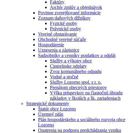
Faktúry
Archív zmlúv a objednávok
Povinne zverejňované informácie
Zoznam daňových dlžníkov
Fyzické osoby
Právnické osoby
Verejné obstarávanie
Obchodné verejné súťaže
Hospodárenie
Uznesenia a zápisnice
Sadzobníky a cenníky poplatkov a odplát
Služby a výkony obce
Cintorínske odplaty
Zvoz komunálneho odpadu
Vodné a stočné
Služby Lozorno spol. s r. o.
Prenájom obecných priestorov
Výška príspevkov na čiastočnú úhradu
nákladov v školách a šk. zariadeniach
Strategické dokumenty
Štatút obce Lozorno
Územný plán
Plán hospodárskeho a sociálneho rozvoja obce
Lozorno
Opatrenia na podporu predchádzania vzniku