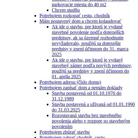
parkovacie miesta do 40 m2
Chcem studňu
Potrebujem rozkopať cestu, chodník
Mám postavený dom a chcem kolaudovať
Ak ide o stavbu, pre ktorú je vydané
stavebné povolenie podľa doterajších
predpisov, ak sa územné rozhodnutie
nevyžadovalo, použijú sa doterajšie
predpisy v znení účinnom do 31. marca
2025
Ak ide o stavbu, pre ktorú je vydaný
stavebný zámer podľa nových predpisov,
použijú sa predpisy v znení účinnom do
01. apríla 2025
Potrebujem adresu (číslo domu)
Potrebujem zapísať dom a nemám doklady
Stavba postavená od 01.10.1976 do
31.12.1989
Stavba postavená a užívaná od 01.01.1990
do 31.03.2025
Rozostavaná stavba bez stavebného
povolenia alebo v rozpore so stavebným
povolením
Potrebujem zbúrať stavbu
Potrebujem zabrať chodník, cestu