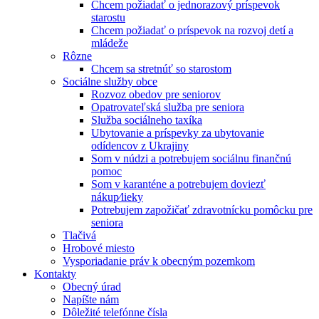
Chcem požiadať o jednorazový príspevok
starostu
Chcem požiadať o príspevok na rozvoj detí a
mládeže
Rôzne
Chcem sa stretnúť so starostom
Sociálne služby obce
Rozvoz obedov pre seniorov
Opatrovateľská služba pre seniora
Služba sociálneho taxíka
Ubytovanie a príspevky za ubytovanie
odídencov z Ukrajiny
Som v núdzi a potrebujem sociálnu finančnú
pomoc
Som v karanténe a potrebujem doviezť
nákup⁄lieky
Potrebujem zapožičať zdravotnícku pomôcku pre
seniora
Tlačivá
Hrobové miesto
Vysporiadanie práv k obecným pozemkom
Kontakty
Obecný úrad
Napíšte nám
Dôležité telefónne čísla