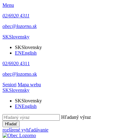
Menu
02/6920 4311
obec@lozorno.sk
SK
Slovensky
SK
Slovensky
EN
English
02/6920 4311
obec@lozorno.sk
Seniori
Mapa webu
SK
Slovensky
SK
Slovensky
EN
English
Hľadaný výraz
Hľadať
rozšírené vyhľadávanie