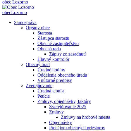
obec
Lozorno
obec
Lozorno
Samospráva
Orgány obce
Starosta
Zástupca starostu
Obecné zastupiteľstvo
Obecná rada
Zápisy zo zasadnutí
Hlavný kontrolór
Obecný úrad
Úradné hodiny
Oddelenia obecného úradu
Vnútorné predpisy
Zverejňovanie
Úradná tabuľa
Petície
Zmluvy, objednávky, faktúry
Zverejňovanie 2025
Zmluvy
Zmluvy na hrobové miesta
Objednávky
Prenájom obecných priestorov