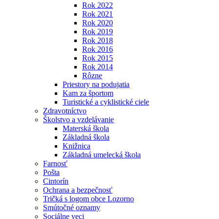
Rok 2022
Rok 2021
Rok 2020
Rok 2019
Rok 2018
Rok 2016
Rok 2015
Rok 2014
Rôzne
Priestory na podujatia
Kam za športom
Turistické a cyklistické ciele
Zdravotníctvo
Školstvo a vzdelávanie
Materská škola
Základná škola
Knižnica
Základná umelecká škola
Farnosť
Pošta
Cintorín
Ochrana a bezpečnosť
Tričká s logom obce Lozorno
Smútočné oznamy
Sociálne veci