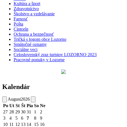
Kultúra a šport
Zdravotníctvo
Školstvo a vzdelávanie
Farnosť
Pošta
Cintorín
Ochrana a bezpečnosť
Tričká s logom obce Lozorno
Smútočné oznamy
Sociálne veci
Celoslovenský zraz turistov LOZORNO 2023
Pracovné ponuky v Lozorne
Kalendár
August
2026
Po
Ut
St
Št
Pia
So
Ne
27
28
29
30
31
1
2
3
4
5
6
7
8
9
10
11
12
13
14
15
16