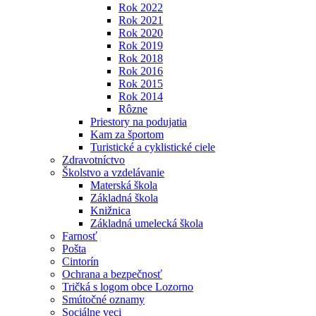
Rok 2022
Rok 2021
Rok 2020
Rok 2019
Rok 2018
Rok 2016
Rok 2015
Rok 2014
Rôzne
Priestory na podujatia
Kam za športom
Turistické a cyklistické ciele
Zdravotníctvo
Školstvo a vzdelávanie
Materská škola
Základná škola
Knižnica
Základná umelecká škola
Farnosť
Pošta
Cintorín
Ochrana a bezpečnosť
Tričká s logom obce Lozorno
Smútočné oznamy
Sociálne veci