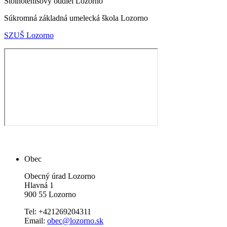
Stolnotenisový oddiel Lozorno
Súkromná základná umelecká škola Lozorno
SZUŠ Lozorno
Obec
Obecný úrad Lozorno
Hlavná 1
900 55 Lozorno
Tel: +421269204311
Email:
obec@lozorno.sk