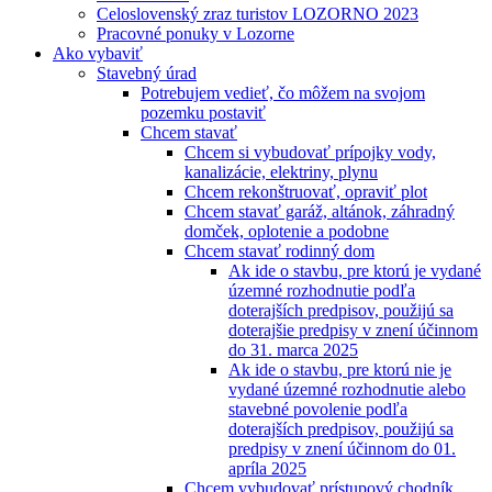
Celoslovenský zraz turistov LOZORNO 2023
Pracovné ponuky v Lozorne
Ako vybaviť
Stavebný úrad
Potrebujem vedieť, čo môžem na svojom
pozemku postaviť
Chcem stavať
Chcem si vybudovať prípojky vody,
kanalizácie, elektriny, plynu
Chcem rekonštruovať, opraviť plot
Chcem stavať garáž, altánok, záhradný
domček, oplotenie a podobne
Chcem stavať rodinný dom
Ak ide o stavbu, pre ktorú je vydané
územné rozhodnutie podľa
doterajších predpisov, použijú sa
doterajšie predpisy v znení účinnom
do 31. marca 2025
Ak ide o stavbu, pre ktorú nie je
vydané územné rozhodnutie alebo
stavebné povolenie podľa
doterajších predpisov, použijú sa
predpisy v znení účinnom do 01.
apríla 2025
Chcem vybudovať prístupový chodník,