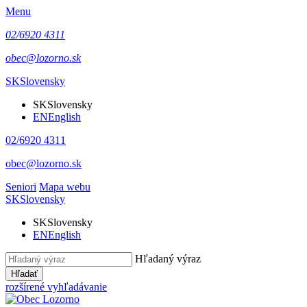
Menu
02/6920 4311
obec@lozorno.sk
SK
Slovensky
SK
Slovensky
EN
English
02/6920 4311
obec@lozorno.sk
Seniori
Mapa webu
SK
Slovensky
SK
Slovensky
EN
English
Hľadaný výraz
Hľadať
rozšírené vyhľadávanie