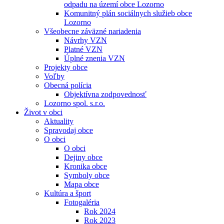
odpadu na území obce Lozorno
Komunitný plán sociálnych služieb obce
Lozorno
Všeobecne záväzné nariadenia
Návrhy VZN
Platné VZN
Úplné znenia VZN
Projekty obce
Voľby
Obecná polícia
Objektívna zodpovednosť
Lozorno spol. s.r.o.
Život v obci
Aktuality
Spravodaj obce
O obci
O obci
Dejiny obce
Kronika obce
Symboly obce
Mapa obce
Kultúra a šport
Fotogaléria
Rok 2024
Rok 2023