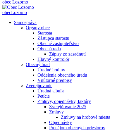
obec
Lozorno
obec
Lozorno
Samospráva
Orgány obce
Starosta
Zástupca starostu
Obecné zastupiteľstvo
Obecná rada
Zápisy zo zasadnutí
Hlavný kontrolór
Obecný úrad
Úradné hodiny
Oddelenia obecného úradu
Vnútorné predpisy
Zverejňovanie
Úradná tabuľa
Petície
Zmluvy, objednávky, faktúry
Zverejňovanie 2025
Zmluvy
Zmluvy na hrobové miesta
Objednávky
Prenájom obecných priestorov