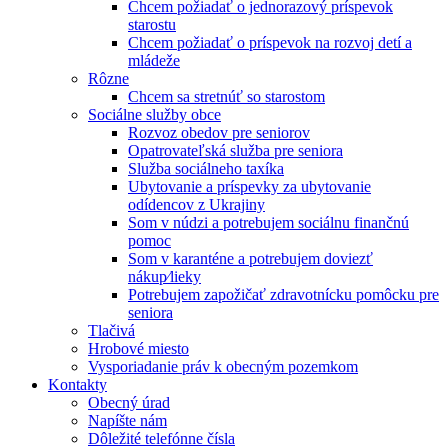
Chcem požiadať o jednorazový príspevok
starostu
Chcem požiadať o príspevok na rozvoj detí a
mládeže
Rôzne
Chcem sa stretnúť so starostom
Sociálne služby obce
Rozvoz obedov pre seniorov
Opatrovateľská služba pre seniora
Služba sociálneho taxíka
Ubytovanie a príspevky za ubytovanie
odídencov z Ukrajiny
Som v núdzi a potrebujem sociálnu finančnú
pomoc
Som v karanténe a potrebujem doviezť
nákup⁄lieky
Potrebujem zapožičať zdravotnícku pomôcku pre
seniora
Tlačivá
Hrobové miesto
Vysporiadanie práv k obecným pozemkom
Kontakty
Obecný úrad
Napíšte nám
Dôležité telefónne čísla