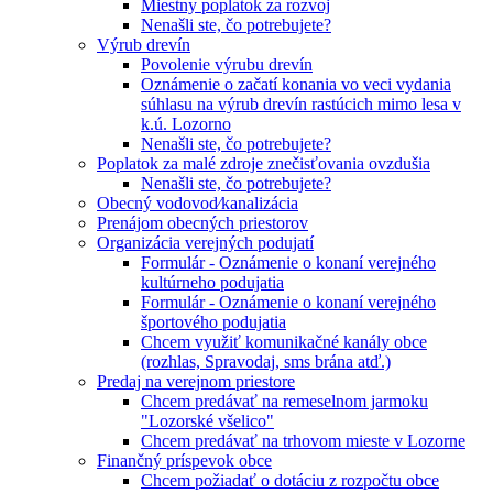
Miestny poplatok za rozvoj
Nenašli ste, čo potrebujete?
Výrub drevín
Povolenie výrubu drevín
Oznámenie o začatí konania vo veci vydania
súhlasu na výrub drevín rastúcich mimo lesa v
k.ú. Lozorno
Nenašli ste, čo potrebujete?
Poplatok za malé zdroje znečisťovania ovzdušia
Nenašli ste, čo potrebujete?
Obecný vodovod⁄kanalizácia
Prenájom obecných priestorov
Organizácia verejných podujatí
Formulár - Oznámenie o konaní verejného
kultúrneho podujatia
Formulár - Oznámenie o konaní verejného
športového podujatia
Chcem využiť komunikačné kanály obce
(rozhlas, Spravodaj, sms brána atď.)
Predaj na verejnom priestore
Chcem predávať na remeselnom jarmoku
"Lozorské všelico"
Chcem predávať na trhovom mieste v Lozorne
Finančný príspevok obce
Chcem požiadať o dotáciu z rozpočtu obce