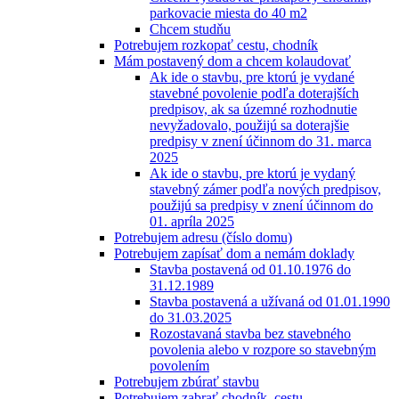
parkovacie miesta do 40 m2
Chcem studňu
Potrebujem rozkopať cestu, chodník
Mám postavený dom a chcem kolaudovať
Ak ide o stavbu, pre ktorú je vydané
stavebné povolenie podľa doterajších
predpisov, ak sa územné rozhodnutie
nevyžadovalo, použijú sa doterajšie
predpisy v znení účinnom do 31. marca
2025
Ak ide o stavbu, pre ktorú je vydaný
stavebný zámer podľa nových predpisov,
použijú sa predpisy v znení účinnom do
01. apríla 2025
Potrebujem adresu (číslo domu)
Potrebujem zapísať dom a nemám doklady
Stavba postavená od 01.10.1976 do
31.12.1989
Stavba postavená a užívaná od 01.01.1990
do 31.03.2025
Rozostavaná stavba bez stavebného
povolenia alebo v rozpore so stavebným
povolením
Potrebujem zbúrať stavbu
Potrebujem zabrať chodník, cestu