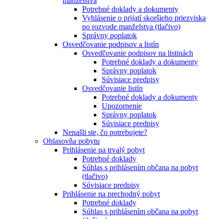
manželstva
Potrebné doklady a dokumenty
Vyhlásenie o prijatí skoršieho priezviska
po rozvode manželstva (tlačivo)
Správny poplatok
Osvedčovanie podpisov a listín
Osvedčovanie podpisov na listinách
Potrebné doklady a dokumenty
Správny poplatok
Súvisiace predpisy
Osvedčovanie listín
Potrebné doklady a dokumenty
Upozornenie
Správny poplatok
Súvisiace predpisy
Nenašli ste, čo potrebujete?
Ohlasovňa pobytu
Prihlásenie na trvalý pobyt
Potrebné doklady
Súhlas s prihlásením občana na pobyt
(tlačivo)
Súvisiace predpisy
Prihlásenie na prechodný pobyt
Potrebné doklady
Súhlas s prihlásením občana na pobyt