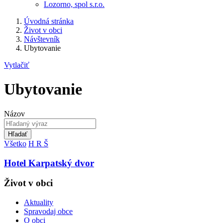
Lozorno, spol s.r.o.
Úvodná stránka
Život v obci
Návštevník
Ubytovanie
Vytlačiť
Ubytovanie
Názov
Hľadať
Všetko
H
R
Š
Hotel Karpatský dvor
Život v obci
Aktuality
Spravodaj obce
O obci