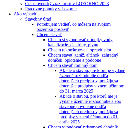
Celoslovenský zraz turistov LOZORNO 2023
Pracovné ponuky v Lozorne
Ako vybaviť
Stavebný úrad
Potrebujem vedieť, čo môžem na svojom
pozemku postaviť
Chcem stavať
Chcem si vybudovať prípojky vody,
kanalizácie, elektriny, plynu
Chcem rekonštruovať, opraviť plot
Chcem stavať garáž, altánok, záhradný
domček, oplotenie a podobne
Chcem stavať rodinný dom
Ak ide o stavbu, pre ktorú je vydané
územné rozhodnutie podľa
doterajších predpisov, použijú sa
doterajšie predpisy v znení účinnom
do 31. marca 2025
Ak ide o stavbu, pre ktorú nie je
vydané územné rozhodnutie alebo
stavebné povolenie podľa
doterajších predpisov, použijú sa
predpisy v znení účinnom do 01.
apríla 2025
Chcem vybudovať prístupový chodník,