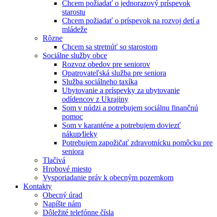
Chcem požiadať o jednorazový príspevok
starostu
Chcem požiadať o príspevok na rozvoj detí a
mládeže
Rôzne
Chcem sa stretnúť so starostom
Sociálne služby obce
Rozvoz obedov pre seniorov
Opatrovateľská služba pre seniora
Služba sociálneho taxíka
Ubytovanie a príspevky za ubytovanie
odídencov z Ukrajiny
Som v núdzi a potrebujem sociálnu finančnú
pomoc
Som v karanténe a potrebujem doviezť
nákup⁄lieky
Potrebujem zapožičať zdravotnícku pomôcku pre
seniora
Tlačivá
Hrobové miesto
Vysporiadanie práv k obecným pozemkom
Kontakty
Obecný úrad
Napíšte nám
Dôležité telefónne čísla