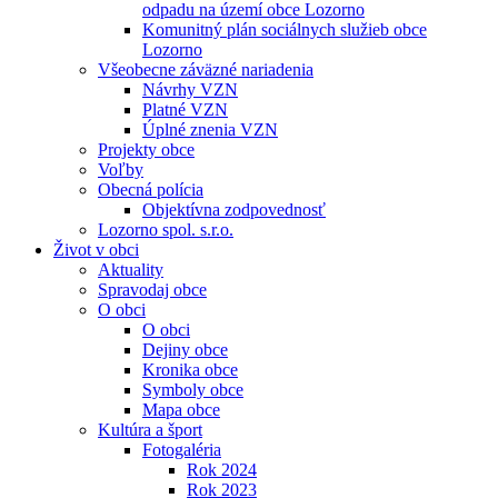
odpadu na území obce Lozorno
Komunitný plán sociálnych služieb obce
Lozorno
Všeobecne záväzné nariadenia
Návrhy VZN
Platné VZN
Úplné znenia VZN
Projekty obce
Voľby
Obecná polícia
Objektívna zodpovednosť
Lozorno spol. s.r.o.
Život v obci
Aktuality
Spravodaj obce
O obci
O obci
Dejiny obce
Kronika obce
Symboly obce
Mapa obce
Kultúra a šport
Fotogaléria
Rok 2024
Rok 2023