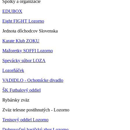
Spolky a organizácie
EDUBOX
Eight FIGHT Lozorno
Jednota dôchodcov Slovenska
Karate Klub ZOKU
Mažoretky SOFFI Lozorno
Spevácky súbor LOZA
Lozorňáček
VADIDLO - Ochotnícke divadlo
ŠK Futbalový oddiel
Rybársky zväz
Zväz telesne postihnutých - Lozorno
Tenisový oddiel Lozorno
Dobrovoľný hasičský zbor Lozorno