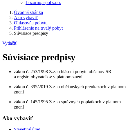
Lozorno, spol s.r.o.
Úvodná stránka
Ako vybaviť
Ohlasovňa pobytu
Prihlásenie na trvalý pobyt
Súvisiace predpisy
Vytlačiť
Súvisiace predpisy
zákon č. 253/1998 Z.z. o hlásení pobytu občanov SR
a registri obyvateľov v platnom znení
zákon č. 395/2019 Z.z. o občianskych preukazoch v platnom
znení
zákon č. 145/1995 Z.z. o správnych poplatkoch v platnom
znení
Ako vybaviť
Stavebný úrad