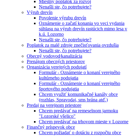
Miestny poplatok za rozvoj
Nenašli ste, čo potrebujete?
Výrub drevín
Povolenie výrubu drevín
Oznámenie o začatí konania vo veci vydania
súhlasu na výrub drevín rastúcich mimo lesa v
k.ú. Lozorno
Nenašli ste, čo potrebujete?
Poplatok za malé zdroje znečisťovania ovzdušia
Nenašli ste, čo potrebujete?
Obecný vodovod⁄kanalizácia
Prenájom obecných priestorov
Organizácia verejných podujatí
Formulár - Oznámenie o konaní verejného
kultúrneho podujatia
Formulár - Oznámenie o konaní verejného
športového podujatia
Chcem využiť komunikačné kanály obce
(rozhlas, Spravodaj, sms brána atď.)
Predaj na verejnom priestore
Chcem predávať na remeselnom jarmoku
"Lozorské všelico"
Chcem predávať na trhovom mieste v Lozorne
Finančný príspevok obce
Chcem požiadať o dotáciu z rozpočtu obce