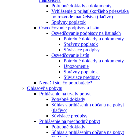
manželstva
Potrebné doklady a dokumenty
Vyhlásenie o prijatí skoršieho priezviska
po rozvode manželstva (tlačivo)
Správny poplatok
Osvedčovanie podpisov a listín
Osvedčovanie podpisov na listinách
Potrebné doklady a dokumenty
Správny poplatok
Súvisiace predpisy
Osvedčovanie listín
Potrebné doklady a dokumenty
Upozornenie
Správny poplatok
Súvisiace predpisy
Nenašli ste, čo potrebujete?
Ohlasovňa pobytu
Prihlásenie na trvalý pobyt
Potrebné doklady
Súhlas s prihlásením občana na pobyt
(tlačivo)
Súvisiace predpisy
Prihlásenie na prechodný pobyt
Potrebné doklady
Súhlas s prihlásením občana na pobyt