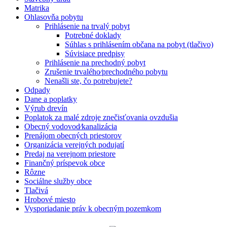
Matrika
Ohlasovňa pobytu
Prihlásenie na trvalý pobyt
Potrebné doklady
Súhlas s prihlásením občana na pobyt (tlačivo)
Súvisiace predpisy
Prihlásenie na prechodný pobyt
Zrušenie trvalého⁄prechodného pobytu
Nenašli ste, čo potrebujete?
Odpady
Dane a poplatky
Výrub drevín
Poplatok za malé zdroje znečisťovania ovzdušia
Obecný vodovod⁄kanalizácia
Prenájom obecných priestorov
Organizácia verejných podujatí
Predaj na verejnom priestore
Finančný príspevok obce
Rôzne
Sociálne služby obce
Tlačivá
Hrobové miesto
Vysporiadanie práv k obecným pozemkom