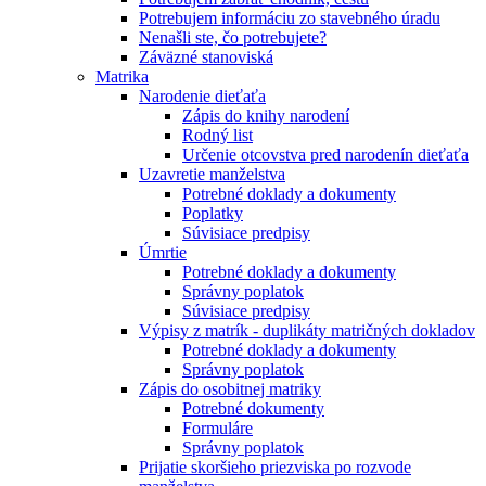
Potrebujem informáciu zo stavebného úradu
Nenašli ste, čo potrebujete?
Záväzné stanoviská
Matrika
Narodenie dieťaťa
Zápis do knihy narodení
Rodný list
Určenie otcovstva pred narodenín dieťaťa
Uzavretie manželstva
Potrebné doklady a dokumenty
Poplatky
Súvisiace predpisy
Úmrtie
Potrebné doklady a dokumenty
Správny poplatok
Súvisiace predpisy
Výpisy z matrík - duplikáty matričných dokladov
Potrebné doklady a dokumenty
Správny poplatok
Zápis do osobitnej matriky
Potrebné dokumenty
Formuláre
Správny poplatok
Prijatie skoršieho priezviska po rozvode