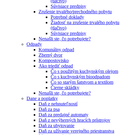
(tlačivo)
Súvisiace predpisy
Zrušenie trvalého⁄prechodného pobytu
Potrebné doklady
Žiadosť na zrušenie trvalého pobytu
(tlačivo)
Súvisiace predpisy
Nenašli ste, čo potrebujete?
Odpady
Komunálny odpad
Zberný dvor
Kompostovisko
Ako triediť odpad
Čo s použitým kuchynským olejom
Čo s kuchynským bioodpadom
Čo so starým šatstvom a textilom
Čierne skládky
Nenašli ste, čo potrebujete?
Dane a poplatky
Daň z nehnuteľností
Daň za psa
Daň za predajné automaty
Daň z nevýherných hracích prístrojov
Daň za ubytovanie
Daň za užívanie verejného priestranstva