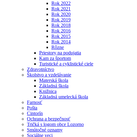
Rok 2022
Rok 2021
Rok 2020
Rok 2019
Rok 2018
Rok 2016
Rok 2015
Rok 2014
Rôzne
Priestory na podujatia
Kam za športom
Turistické a cyklistické ciele
Zdravotníctvo
Školstvo a vzdelávanie
Materská škola
Základná škola
Knižnica
Základná umelecká škola
Farnosť
Pošta
Cintorín
Ochrana a bezpečnosť
Tričká s logom obce Lozorno
Smútočné oznamy
Sociálne veci