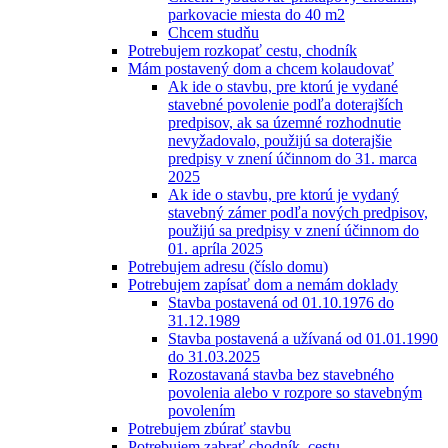
parkovacie miesta do 40 m2
Chcem studňu
Potrebujem rozkopať cestu, chodník
Mám postavený dom a chcem kolaudovať
Ak ide o stavbu, pre ktorú je vydané
stavebné povolenie podľa doterajších
predpisov, ak sa územné rozhodnutie
nevyžadovalo, použijú sa doterajšie
predpisy v znení účinnom do 31. marca
2025
Ak ide o stavbu, pre ktorú je vydaný
stavebný zámer podľa nových predpisov,
použijú sa predpisy v znení účinnom do
01. apríla 2025
Potrebujem adresu (číslo domu)
Potrebujem zapísať dom a nemám doklady
Stavba postavená od 01.10.1976 do
31.12.1989
Stavba postavená a užívaná od 01.01.1990
do 31.03.2025
Rozostavaná stavba bez stavebného
povolenia alebo v rozpore so stavebným
povolením
Potrebujem zbúrať stavbu
Potrebujem zabrať chodník, cestu