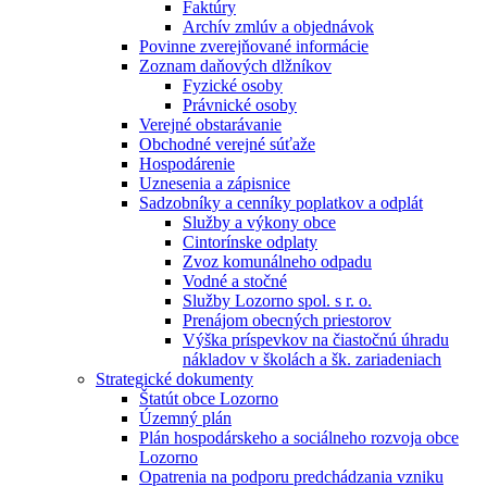
Faktúry
Archív zmlúv a objednávok
Povinne zverejňované informácie
Zoznam daňových dlžníkov
Fyzické osoby
Právnické osoby
Verejné obstarávanie
Obchodné verejné súťaže
Hospodárenie
Uznesenia a zápisnice
Sadzobníky a cenníky poplatkov a odplát
Služby a výkony obce
Cintorínske odplaty
Zvoz komunálneho odpadu
Vodné a stočné
Služby Lozorno spol. s r. o.
Prenájom obecných priestorov
Výška príspevkov na čiastočnú úhradu
nákladov v školách a šk. zariadeniach
Strategické dokumenty
Štatút obce Lozorno
Územný plán
Plán hospodárskeho a sociálneho rozvoja obce
Lozorno
Opatrenia na podporu predchádzania vzniku