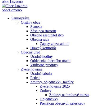
obec
Lozorno
obec
Lozorno
Samospráva
Orgány obce
Starosta
Zástupca starostu
Obecné zastupiteľstvo
Obecná rada
Zápisy zo zasadnutí
Hlavný kontrolór
Obecný úrad
Úradné hodiny
Oddelenia obecného úradu
Vnútorné predpisy
Zverejňovanie
Úradná tabuľa
Petície
Zmluvy, objednávky, faktúry
Zverejňovanie 2025
Zmluvy
Zmluvy na hrobové miesta
Objednávky
Prenájom obecných priestorov