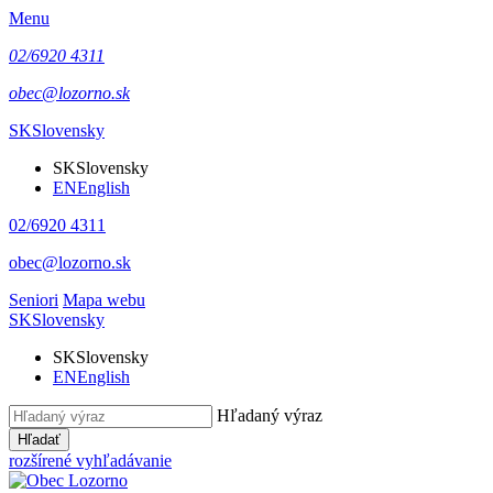
Menu
02/6920 4311
obec@lozorno.sk
SK
Slovensky
SK
Slovensky
EN
English
02/6920 4311
obec@lozorno.sk
Seniori
Mapa webu
SK
Slovensky
SK
Slovensky
EN
English
Hľadaný výraz
Hľadať
rozšírené vyhľadávanie