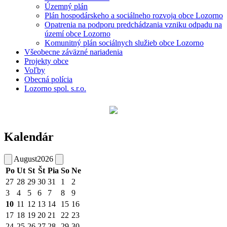
Územný plán
Plán hospodárskeho a sociálneho rozvoja obce Lozorno
Opatrenia na podporu predchádzania vzniku odpadu na
území obce Lozorno
Komunitný plán sociálnych služieb obce Lozorno
Všeobecne záväzné nariadenia
Projekty obce
Voľby
Obecná polícia
Lozorno spol. s.r.o.
Kalendár
August
2026
Po
Ut
St
Št
Pia
So
Ne
27
28
29
30
31
1
2
3
4
5
6
7
8
9
10
11
12
13
14
15
16
17
18
19
20
21
22
23
24
25
26
27
28
29
30