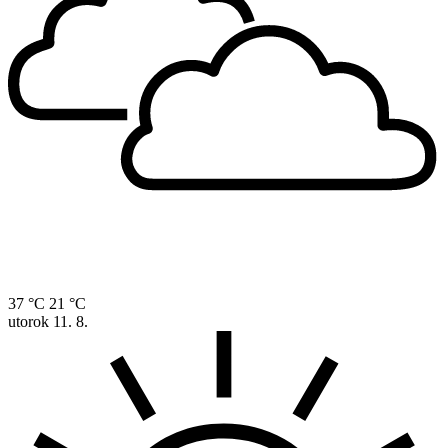
37 °C
21 °C
utorok
11. 8.