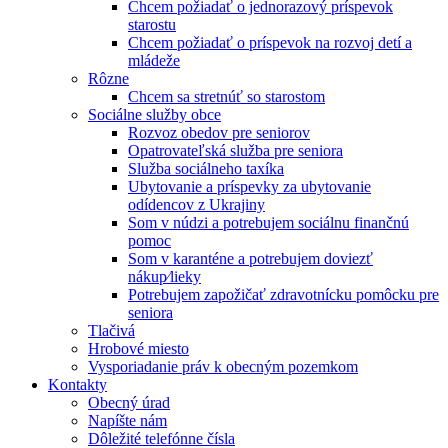
Chcem požiadať o jednorazový príspevok
starostu
Chcem požiadať o príspevok na rozvoj detí a
mládeže
Rôzne
Chcem sa stretnúť so starostom
Sociálne služby obce
Rozvoz obedov pre seniorov
Opatrovateľská služba pre seniora
Služba sociálneho taxíka
Ubytovanie a príspevky za ubytovanie
odídencov z Ukrajiny
Som v núdzi a potrebujem sociálnu finančnú
pomoc
Som v karanténe a potrebujem doviezť
nákup⁄lieky
Potrebujem zapožičať zdravotnícku pomôcku pre
seniora
Tlačivá
Hrobové miesto
Vysporiadanie práv k obecným pozemkom
Kontakty
Obecný úrad
Napíšte nám
Dôležité telefónne čísla