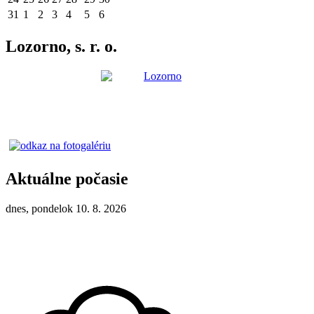
31
1
2
3
4
5
6
Lozorno, s. r. o.
Aktuálne počasie
dnes, pondelok 10. 8. 2026