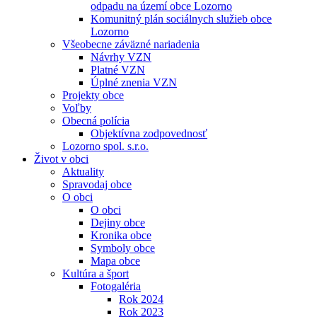
odpadu na území obce Lozorno
Komunitný plán sociálnych služieb obce
Lozorno
Všeobecne záväzné nariadenia
Návrhy VZN
Platné VZN
Úplné znenia VZN
Projekty obce
Voľby
Obecná polícia
Objektívna zodpovednosť
Lozorno spol. s.r.o.
Život v obci
Aktuality
Spravodaj obce
O obci
O obci
Dejiny obce
Kronika obce
Symboly obce
Mapa obce
Kultúra a šport
Fotogaléria
Rok 2024
Rok 2023