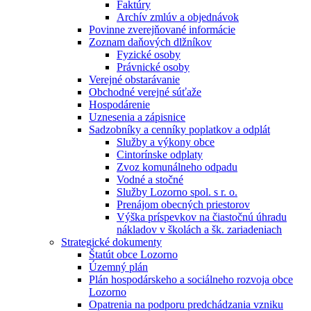
Faktúry
Archív zmlúv a objednávok
Povinne zverejňované informácie
Zoznam daňových dlžníkov
Fyzické osoby
Právnické osoby
Verejné obstarávanie
Obchodné verejné súťaže
Hospodárenie
Uznesenia a zápisnice
Sadzobníky a cenníky poplatkov a odplát
Služby a výkony obce
Cintorínske odplaty
Zvoz komunálneho odpadu
Vodné a stočné
Služby Lozorno spol. s r. o.
Prenájom obecných priestorov
Výška príspevkov na čiastočnú úhradu
nákladov v školách a šk. zariadeniach
Strategické dokumenty
Štatút obce Lozorno
Územný plán
Plán hospodárskeho a sociálneho rozvoja obce
Lozorno
Opatrenia na podporu predchádzania vzniku