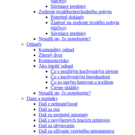
(tlačivo)
Súvisiace predpisy
Zrušenie trvalého⁄prechodného pobytu
Potrebné doklady
Žiadosť na zrušenie trvalého pobytu
(tlačivo)
Súvisiace predpisy
Nenašli ste, čo potrebujete?
Odpady
Komunálny odpad
Zberný dvor
Kompostovisko
Ako triediť odpad
Čo s použitým kuchynským olejom
Čo s kuchynským bioodpadom
Čo so starým šatstvom a textilom
Čierne skládky
Nenašli ste, čo potrebujete?
Dane a poplatky
Daň z nehnuteľností
Daň za psa
Daň za predajné automaty
Daň z nevýherných hracích prístrojov
Daň za ubytovanie
Daň za užívanie verejného priestranstva