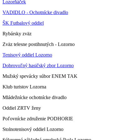
Lozorňáček
VADIDLO - Ochotnícke divadlo
ŠK Futbalový oddiel
Rybársky zväz
Zväz telesne postihnutých - Lozorno
Tenisový oddiel Lozorno
Dobrovoľný hasičský zbor Lozorno
Mužský spevácky súbor ENEM TAK
Klub turistov Lozorna
Mládežnícke ochotnícke divadlo
Oddiel ZRTV ženy
Poľovnícke združenie PODHORIE
Stolnotenisový oddiel Lozorno
Súkromná základná umelecká škola Lozorno