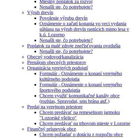
Miestny poplatok za rozvoj
Nenašli ste, čo potrebujete?
Výrub drevín
Povolenie výrubu drevín
Oznámenie o začatí konania vo veci vydania
súhlasu na výrub drevín rastúcich mimo lesa v
k.ú. Lozorno
Nenašli ste, čo potrebujete?
Poplatok za malé zdroje znečisťovania ovzdušia
Nenašli ste, čo potrebujete?
Obecný vodovod⁄kanalizácia
Prenájom obecných priestorov
Organizácia verejných podujatí
Formulár - Oznámenie o konaní verejného
kultúrneho podujatia
Formulár - Oznámenie o konaní verejného
športového podujatia
Chcem využiť komunikačné kanály obce
(rozhlas, Spravodaj, sms brána atď.)
Predaj na verejnom priestore
Chcem predávať na remeselnom jarmoku
"Lozorské všelico"
Chcem predávať na trhovom mieste v Lozorne
Finančný príspevok obce
Chcem požiadať o dotáciu z rozpočtu obce