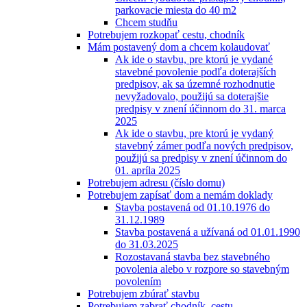
parkovacie miesta do 40 m2
Chcem studňu
Potrebujem rozkopať cestu, chodník
Mám postavený dom a chcem kolaudovať
Ak ide o stavbu, pre ktorú je vydané
stavebné povolenie podľa doterajších
predpisov, ak sa územné rozhodnutie
nevyžadovalo, použijú sa doterajšie
predpisy v znení účinnom do 31. marca
2025
Ak ide o stavbu, pre ktorú je vydaný
stavebný zámer podľa nových predpisov,
použijú sa predpisy v znení účinnom do
01. apríla 2025
Potrebujem adresu (číslo domu)
Potrebujem zapísať dom a nemám doklady
Stavba postavená od 01.10.1976 do
31.12.1989
Stavba postavená a užívaná od 01.01.1990
do 31.03.2025
Rozostavaná stavba bez stavebného
povolenia alebo v rozpore so stavebným
povolením
Potrebujem zbúrať stavbu
Potrebujem zabrať chodník, cestu