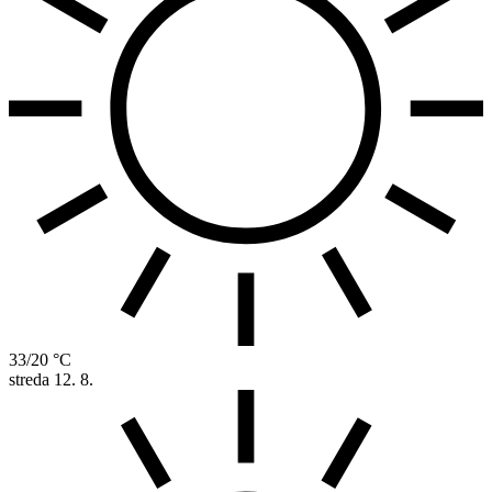
33/20 °C
streda
12. 8.