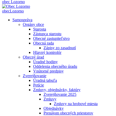
obec
Lozorno
obec
Lozorno
Samospráva
Orgány obce
Starosta
Zástupca starostu
Obecné zastupiteľstvo
Obecná rada
Zápisy zo zasadnutí
Hlavný kontrolór
Obecný úrad
Úradné hodiny
Oddelenia obecného úradu
Vnútorné predpisy
Zverejňovanie
Úradná tabuľa
Petície
Zmluvy, objednávky, faktúry
Zverejňovanie 2025
Zmluvy
Zmluvy na hrobové miesta
Objednávky
Prenájom obecných priestorov