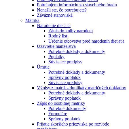
Potrebujem informáciu zo stavebného úradu
Nenašli ste, čo potrebujete?
Záväzné stanoviská
Matrika
Narodenie dieťaťa
Zápis do knihy narodení
Rodný list
Určenie otcovstva pred narodenín dieťaťa
Uzavretie manželstva
Potrebné doklady a dokumenty
Poplatky
Súvisiace predpisy
Úmrtie
Potrebné doklady a dokumenty
Správny poplatok
Súvisiace predpisy
Výpisy z matrík - duplikáty matričných dokladov
Potrebné doklady a dokumenty
Správny poplatok
Zápis do osobitnej matriky
Potrebné dokumenty
Formuláre
Správny poplatok
Prijatie skoršieho priezviska po rozvode