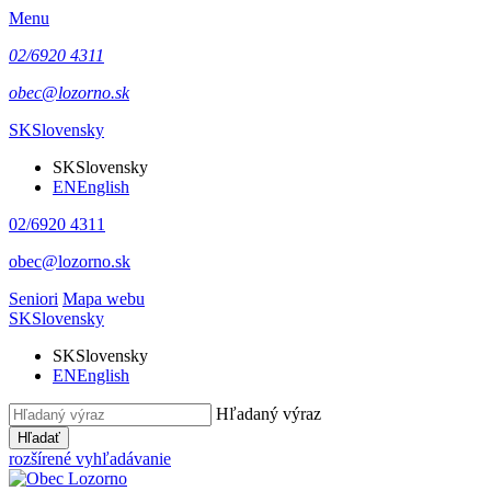
Menu
02/6920 4311
obec@lozorno.sk
SK
Slovensky
SK
Slovensky
EN
English
02/6920 4311
obec@lozorno.sk
Seniori
Mapa webu
SK
Slovensky
SK
Slovensky
EN
English
Hľadaný výraz
Hľadať
rozšírené vyhľadávanie