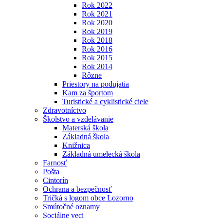
Rok 2022
Rok 2021
Rok 2020
Rok 2019
Rok 2018
Rok 2016
Rok 2015
Rok 2014
Rôzne
Priestory na podujatia
Kam za športom
Turistické a cyklistické ciele
Zdravotníctvo
Školstvo a vzdelávanie
Materská škola
Základná škola
Knižnica
Základná umelecká škola
Farnosť
Pošta
Cintorín
Ochrana a bezpečnosť
Tričká s logom obce Lozorno
Smútočné oznamy
Sociálne veci