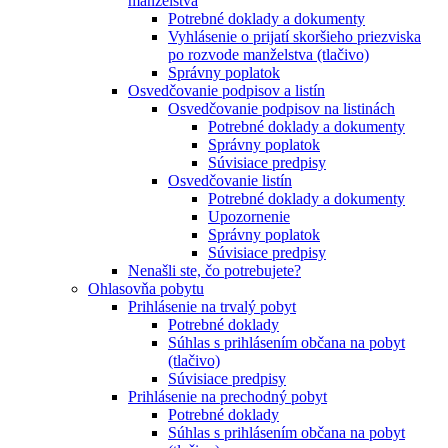
manželstva
Potrebné doklady a dokumenty
Vyhlásenie o prijatí skoršieho priezviska
po rozvode manželstva (tlačivo)
Správny poplatok
Osvedčovanie podpisov a listín
Osvedčovanie podpisov na listinách
Potrebné doklady a dokumenty
Správny poplatok
Súvisiace predpisy
Osvedčovanie listín
Potrebné doklady a dokumenty
Upozornenie
Správny poplatok
Súvisiace predpisy
Nenašli ste, čo potrebujete?
Ohlasovňa pobytu
Prihlásenie na trvalý pobyt
Potrebné doklady
Súhlas s prihlásením občana na pobyt
(tlačivo)
Súvisiace predpisy
Prihlásenie na prechodný pobyt
Potrebné doklady
Súhlas s prihlásením občana na pobyt