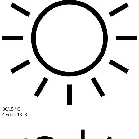
30/15 °C
štvrtok
13. 8.