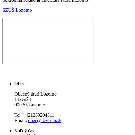
SZUŠ Lozorno
Obec
Obecný úrad Lozorno
Hlavná 1
900 55 Lozorno
Tel: +421269204311
Email:
obec@lozorno.sk
Voľný čas