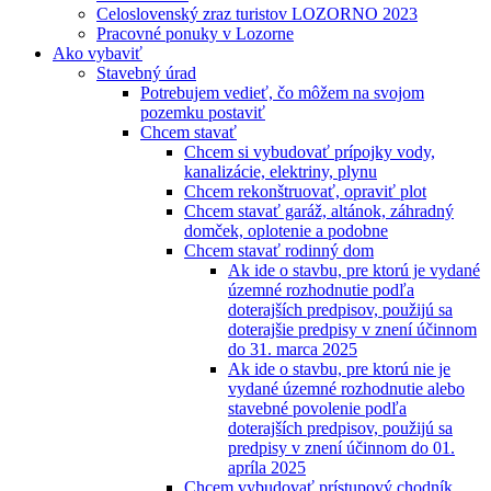
Celoslovenský zraz turistov LOZORNO 2023
Pracovné ponuky v Lozorne
Ako vybaviť
Stavebný úrad
Potrebujem vedieť, čo môžem na svojom
pozemku postaviť
Chcem stavať
Chcem si vybudovať prípojky vody,
kanalizácie, elektriny, plynu
Chcem rekonštruovať, opraviť plot
Chcem stavať garáž, altánok, záhradný
domček, oplotenie a podobne
Chcem stavať rodinný dom
Ak ide o stavbu, pre ktorú je vydané
územné rozhodnutie podľa
doterajších predpisov, použijú sa
doterajšie predpisy v znení účinnom
do 31. marca 2025
Ak ide o stavbu, pre ktorú nie je
vydané územné rozhodnutie alebo
stavebné povolenie podľa
doterajších predpisov, použijú sa
predpisy v znení účinnom do 01.
apríla 2025
Chcem vybudovať prístupový chodník,