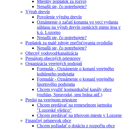
Miestny poplatok za rozvoj
Nenašli ste, čo potrebujete?
Výrub drevín
Povolenie výrubu drevín
Oznámenie o začatí konania vo veci vydania
súhlasu na výrub drevín rastúcich mimo lesa v
k.ú. Lozorno
Nenašli ste, čo potrebujete?
Poplatok za malé zdroje znečisťovania ovzdušia
Nenašli ste, čo potrebujete?
Obecný vodovod⁄kanalizácia
Prenájom obecných priestorov
Organizácia verejných podujatí
Formulár - Oznámenie o konaní verejného
kultúrneho podujatia
Formulár - Oznámenie o konaní verejného
športového podujatia
Chcem využiť komunikačné kanály obce
(rozhlas, Spravodaj, sms brána atď.)
Predaj na verejnom priestore
Chcem predávať na remeselnom jarmoku
"Lozorské všelico"
Chcem predávať na trhovom mieste v Lozorne
Finančný príspevok obce
Chcem požiadať o dotáciu z rozpočtu obce