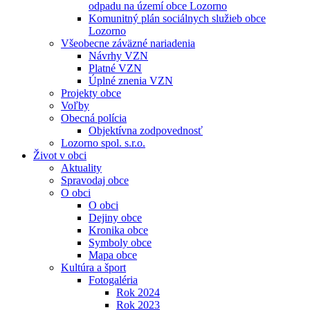
odpadu na území obce Lozorno
Komunitný plán sociálnych služieb obce
Lozorno
Všeobecne záväzné nariadenia
Návrhy VZN
Platné VZN
Úplné znenia VZN
Projekty obce
Voľby
Obecná polícia
Objektívna zodpovednosť
Lozorno spol. s.r.o.
Život v obci
Aktuality
Spravodaj obce
O obci
O obci
Dejiny obce
Kronika obce
Symboly obce
Mapa obce
Kultúra a šport
Fotogaléria
Rok 2024
Rok 2023