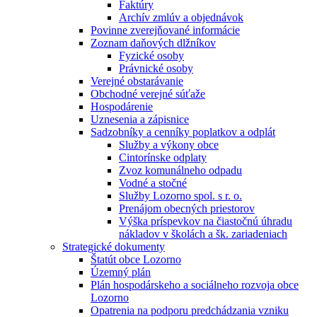
Faktúry
Archív zmlúv a objednávok
Povinne zverejňované informácie
Zoznam daňových dlžníkov
Fyzické osoby
Právnické osoby
Verejné obstarávanie
Obchodné verejné súťaže
Hospodárenie
Uznesenia a zápisnice
Sadzobníky a cenníky poplatkov a odplát
Služby a výkony obce
Cintorínske odplaty
Zvoz komunálneho odpadu
Vodné a stočné
Služby Lozorno spol. s r. o.
Prenájom obecných priestorov
Výška príspevkov na čiastočnú úhradu
nákladov v školách a šk. zariadeniach
Strategické dokumenty
Štatút obce Lozorno
Územný plán
Plán hospodárskeho a sociálneho rozvoja obce
Lozorno
Opatrenia na podporu predchádzania vzniku