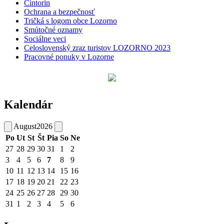
Cintorín
Ochrana a bezpečnosť
Tričká s logom obce Lozorno
Smútočné oznamy
Sociálne veci
Celoslovenský zraz turistov LOZORNO 2023
Pracovné ponuky v Lozorne
Kalendár
August
2026
Po
Ut
St
Št
Pia
So
Ne
27
28
29
30
31
1
2
3
4
5
6
7
8
9
10
11
12
13
14
15
16
17
18
19
20
21
22
23
24
25
26
27
28
29
30
31
1
2
3
4
5
6