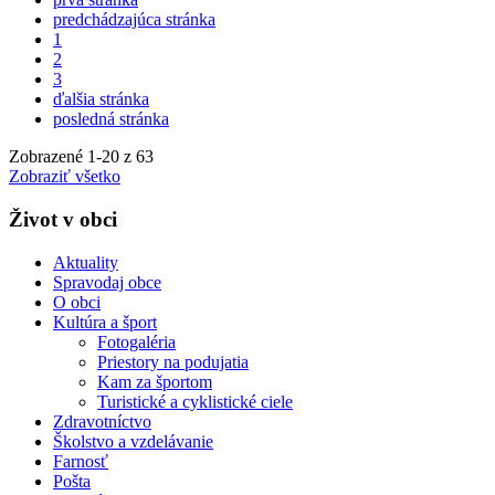
predchádzajúca stránka
1
2
3
ďalšia stránka
posledná stránka
Zobrazené
1
-
20
z 63
Zobraziť všetko
Život v obci
Aktuality
Spravodaj obce
O obci
Kultúra a šport
Fotogaléria
Priestory na podujatia
Kam za športom
Turistické a cyklistické ciele
Zdravotníctvo
Školstvo a vzdelávanie
Farnosť
Pošta