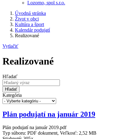
Lozorno, spol s.r.o.
Úvodná stránka
Život v obci
Kultúra a šport
Kalendár podujatí
Realizované
Vytlačiť
Realizované
Hľadať
Hľadať
Kategória
Plán podujatí na január 2019
Plán podujatí na január 2019.pdf
Typ súboru: PDF dokument, Veľkosť: 2,52 MB
Stiahnuté: 305×