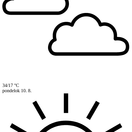
34/17 °C
pondelok
10. 8.