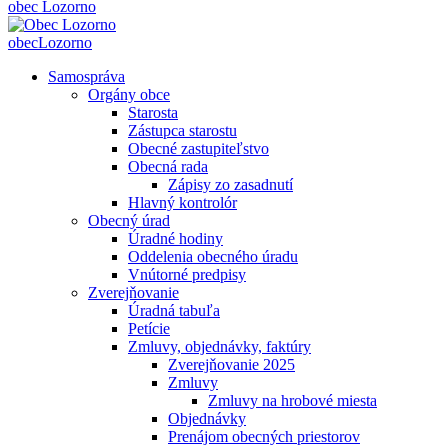
obec
Lozorno
obec
Lozorno
Samospráva
Orgány obce
Starosta
Zástupca starostu
Obecné zastupiteľstvo
Obecná rada
Zápisy zo zasadnutí
Hlavný kontrolór
Obecný úrad
Úradné hodiny
Oddelenia obecného úradu
Vnútorné predpisy
Zverejňovanie
Úradná tabuľa
Petície
Zmluvy, objednávky, faktúry
Zverejňovanie 2025
Zmluvy
Zmluvy na hrobové miesta
Objednávky
Prenájom obecných priestorov