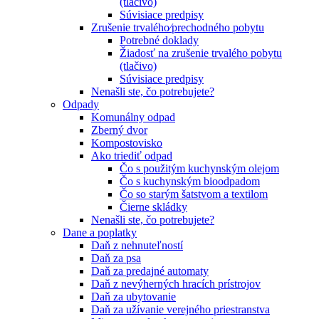
(tlačivo)
Súvisiace predpisy
Zrušenie trvalého⁄prechodného pobytu
Potrebné doklady
Žiadosť na zrušenie trvalého pobytu
(tlačivo)
Súvisiace predpisy
Nenašli ste, čo potrebujete?
Odpady
Komunálny odpad
Zberný dvor
Kompostovisko
Ako triediť odpad
Čo s použitým kuchynským olejom
Čo s kuchynským bioodpadom
Čo so starým šatstvom a textilom
Čierne skládky
Nenašli ste, čo potrebujete?
Dane a poplatky
Daň z nehnuteľností
Daň za psa
Daň za predajné automaty
Daň z nevýherných hracích prístrojov
Daň za ubytovanie
Daň za užívanie verejného priestranstva