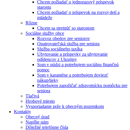
Chcem požiadať o jednorazový príspevok
starostu
Chcem požiadať o príspevok na rozvoj detí a
mládeže
Rôzne
Chcem sa stretnúť so starostom
Sociálne služby obce
Rozvoz obedov pre seniorov
Opatrovateľská služba pre seniora
Služba sociálneho taxíka
Ubytovanie a príspevky za ubytovanie
odídencov z Ukrajiny
Som v núdzi a potrebujem sociálnu finančnú
pomoc
Som v karanténe a potrebujem doviezť
nákup⁄lieky
Potrebujem zapožičať zdravotnícku pomôcku pre
seniora
Tlačivá
Hrobové miesto
Vysporiadanie práv k obecným pozemkom
Kontakty
Obecný úrad
Napíšte nám
Dôležité telefónne čísla