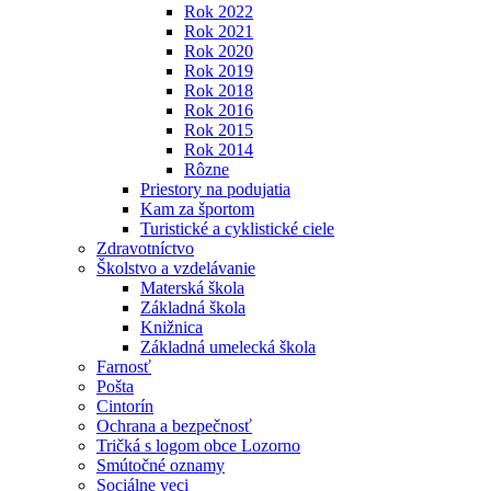
Rok 2022
Rok 2021
Rok 2020
Rok 2019
Rok 2018
Rok 2016
Rok 2015
Rok 2014
Rôzne
Priestory na podujatia
Kam za športom
Turistické a cyklistické ciele
Zdravotníctvo
Školstvo a vzdelávanie
Materská škola
Základná škola
Knižnica
Základná umelecká škola
Farnosť
Pošta
Cintorín
Ochrana a bezpečnosť
Tričká s logom obce Lozorno
Smútočné oznamy
Sociálne veci