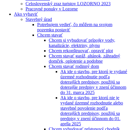
Celoslovenský zraz turistov LOZORNO 2023
Pracovné ponuky v Lozorne
Ako vybaviť
Stavebný úrad
Potrebujem vedieť, čo môžem na svojom
pozemku postaviť
Chcem stavať
Chcem si vybudovať prípojky vody,
kanalizácie, elektriny, plynu
Chcem rekonštruovať, opraviť plot
Chcem stavať garáž, altánok, záhradný
domček, oplotenie a podobne
Chcem stavať rodinný dom
Ak ide o stavbu, pre ktorú je vydané
územné rozhodnutie podľa
doterajších predpisov, použijú sa
doterajšie predpisy v znení účinnom
do 31. marca 2025
Ak ide o stavbu, pre ktorú nie je
vydané územné rozhodnutie alebo
stavebné povolenie podľa
doterajších predpisov, použijú sa
predpisy v znení účinnom do 01.
apríla 2025
Chcem vybudovať prístupový chodník,