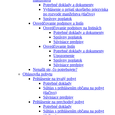
manželstva
Potrebné doklady a dokumenty
Vyhlásenie o prijatí skoršieho priezviska
po rozvode manželstva (tlačivo)
Správny poplatok
Osvedčovanie podpisov a listín
Osvedčovanie podpisov na listinách
Potrebné doklady a dokumenty
Správny poplatok
Súvisiace predpisy
Osvedčovanie listín
Potrebné doklady a dokumenty
Upozornenie
Správny poplatok
Súvisiace predpisy
Nenašli ste, čo potrebujete?
Ohlasovňa pobytu
Prihlásenie na trvalý pobyt
Potrebné doklady
Súhlas s prihlásením občana na pobyt
(tlačivo)
Súvisiace predpisy
Prihlásenie na prechodný pobyt
Potrebné doklady
Súhlas s prihlásením občana na pobyt