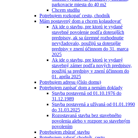
parkovacie miesta do 40 m2
Chcem studňu
Potrebujem rozkopať cestu, chodník
Mám postavený dom a chcem kolaudovať
Ak ide o stavbu, pre ktorú je vydané
stavebné povolenie podľa doterajších
predpisov, ak sa územné rozhodnutie
nevyžadovalo, použijú sa doterajšie
predpisy v znení účinnom do 31. marca
2025
Ak ide o stavbu, pre ktorú je vydaný
stavebný zámer podľa nových predpisov,
použijú sa predpisy v znení účinnom do
01. apríla 2025
Potrebujem adresu (číslo domu)
Potrebujem zapísať dom a nemám doklady
Stavba postavená od 01.10.1976 do
31.12.1989
Stavba postavená a užívaná od 01.01.1990
do 31.03.2025
Rozostavaná stavba bez stavebného
povolenia alebo v rozpore so stavebným
povolením
Potrebujem zbúrať stavbu
Potrebujem zabrať chodník, cestu