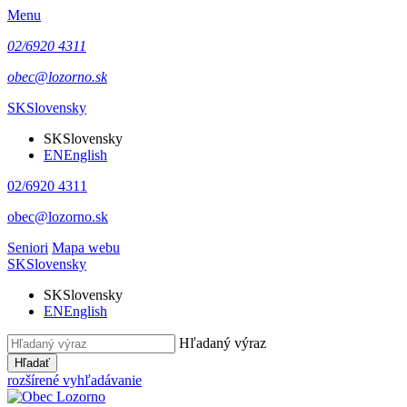
Menu
02/6920 4311
obec@lozorno.sk
SK
Slovensky
SK
Slovensky
EN
English
02/6920 4311
obec@lozorno.sk
Seniori
Mapa webu
SK
Slovensky
SK
Slovensky
EN
English
Hľadaný výraz
Hľadať
rozšírené vyhľadávanie