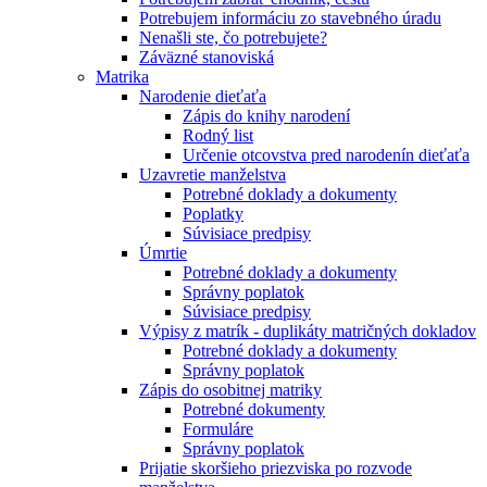
Potrebujem informáciu zo stavebného úradu
Nenašli ste, čo potrebujete?
Záväzné stanoviská
Matrika
Narodenie dieťaťa
Zápis do knihy narodení
Rodný list
Určenie otcovstva pred narodenín dieťaťa
Uzavretie manželstva
Potrebné doklady a dokumenty
Poplatky
Súvisiace predpisy
Úmrtie
Potrebné doklady a dokumenty
Správny poplatok
Súvisiace predpisy
Výpisy z matrík - duplikáty matričných dokladov
Potrebné doklady a dokumenty
Správny poplatok
Zápis do osobitnej matriky
Potrebné dokumenty
Formuláre
Správny poplatok
Prijatie skoršieho priezviska po rozvode