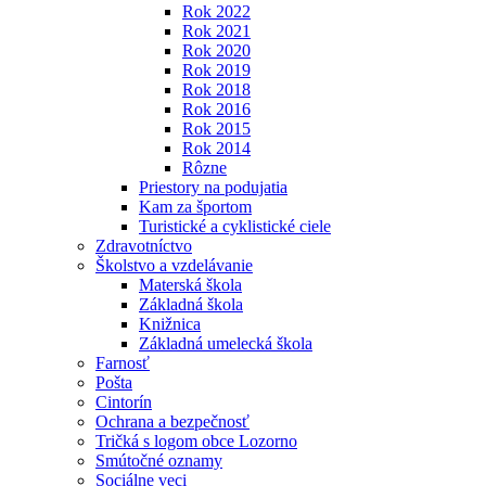
Rok 2022
Rok 2021
Rok 2020
Rok 2019
Rok 2018
Rok 2016
Rok 2015
Rok 2014
Rôzne
Priestory na podujatia
Kam za športom
Turistické a cyklistické ciele
Zdravotníctvo
Školstvo a vzdelávanie
Materská škola
Základná škola
Knižnica
Základná umelecká škola
Farnosť
Pošta
Cintorín
Ochrana a bezpečnosť
Tričká s logom obce Lozorno
Smútočné oznamy
Sociálne veci