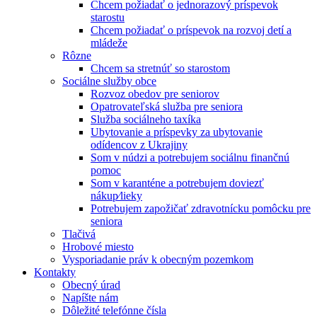
Chcem požiadať o jednorazový príspevok
starostu
Chcem požiadať o príspevok na rozvoj detí a
mládeže
Rôzne
Chcem sa stretnúť so starostom
Sociálne služby obce
Rozvoz obedov pre seniorov
Opatrovateľská služba pre seniora
Služba sociálneho taxíka
Ubytovanie a príspevky za ubytovanie
odídencov z Ukrajiny
Som v núdzi a potrebujem sociálnu finančnú
pomoc
Som v karanténe a potrebujem doviezť
nákup⁄lieky
Potrebujem zapožičať zdravotnícku pomôcku pre
seniora
Tlačivá
Hrobové miesto
Vysporiadanie práv k obecným pozemkom
Kontakty
Obecný úrad
Napíšte nám
Dôležité telefónne čísla