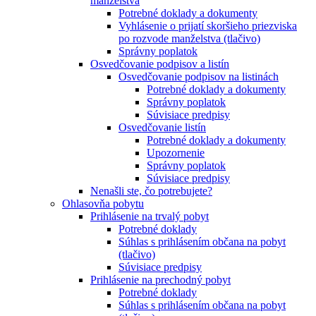
manželstva
Potrebné doklady a dokumenty
Vyhlásenie o prijatí skoršieho priezviska
po rozvode manželstva (tlačivo)
Správny poplatok
Osvedčovanie podpisov a listín
Osvedčovanie podpisov na listinách
Potrebné doklady a dokumenty
Správny poplatok
Súvisiace predpisy
Osvedčovanie listín
Potrebné doklady a dokumenty
Upozornenie
Správny poplatok
Súvisiace predpisy
Nenašli ste, čo potrebujete?
Ohlasovňa pobytu
Prihlásenie na trvalý pobyt
Potrebné doklady
Súhlas s prihlásením občana na pobyt
(tlačivo)
Súvisiace predpisy
Prihlásenie na prechodný pobyt
Potrebné doklady
Súhlas s prihlásením občana na pobyt