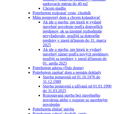
parkovacie miesta do 40 m2
Chcem studňu
Potrebujem rozkopať cestu, chodník
Mám postavený dom a chcem kolaudovať
Ak ide o stavbu, pre ktorú je vydané
stavebné povolenie podľa doterajších
predpisov, ak sa územné rozhodnutie
nevyžadovalo, použijú sa doterajšie
predpisy v znení účinnom do 31. marca
2025
Ak ide o stavbu, pre ktorú je vydaný
stavebný zámer podľa nových predpisov,
použijú sa predpisy v znení účinnom do
01. apríla 2025
Potrebujem adresu (číslo domu)
Potrebujem zapísať dom a nemám doklady
Stavba postavená od 01.10.1976 do
31.12.1989
Stavba postavená a užívaná od 01.01.1990
do 31.03.2025
Rozostavaná stavba bez stavebného
povolenia alebo v rozpore so stavebným
povolením
Potrebujem zbúrať stavbu
Potrebujem zabrať chodník, cestu