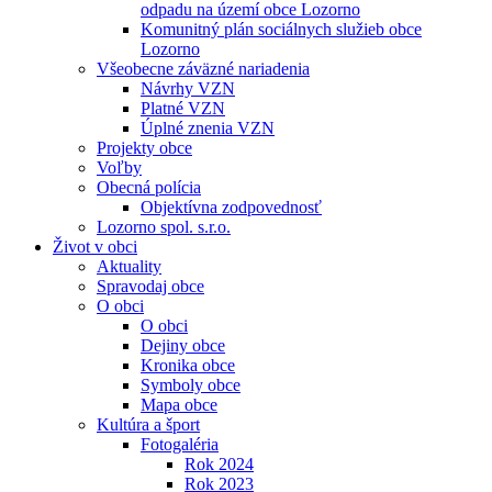
odpadu na území obce Lozorno
Komunitný plán sociálnych služieb obce
Lozorno
Všeobecne záväzné nariadenia
Návrhy VZN
Platné VZN
Úplné znenia VZN
Projekty obce
Voľby
Obecná polícia
Objektívna zodpovednosť
Lozorno spol. s.r.o.
Život v obci
Aktuality
Spravodaj obce
O obci
O obci
Dejiny obce
Kronika obce
Symboly obce
Mapa obce
Kultúra a šport
Fotogaléria
Rok 2024
Rok 2023