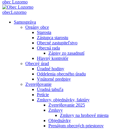
obec
Lozorno
obec
Lozorno
Samospráva
Orgány obce
Starosta
Zástupca starostu
Obecné zastupiteľstvo
Obecná rada
Zápisy zo zasadnutí
Hlavný kontrolór
Obecný úrad
Úradné hodiny
Oddelenia obecného úradu
Vnútorné predpisy
Zverejňovanie
Úradná tabuľa
Petície
Zmluvy, objednávky, faktúry
Zverejňovanie 2025
Zmluvy
Zmluvy na hrobové miesta
Objednávky
Prenájom obecných priestorov