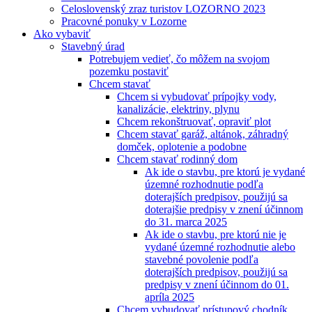
Celoslovenský zraz turistov LOZORNO 2023
Pracovné ponuky v Lozorne
Ako vybaviť
Stavebný úrad
Potrebujem vedieť, čo môžem na svojom
pozemku postaviť
Chcem stavať
Chcem si vybudovať prípojky vody,
kanalizácie, elektriny, plynu
Chcem rekonštruovať, opraviť plot
Chcem stavať garáž, altánok, záhradný
domček, oplotenie a podobne
Chcem stavať rodinný dom
Ak ide o stavbu, pre ktorú je vydané
územné rozhodnutie podľa
doterajších predpisov, použijú sa
doterajšie predpisy v znení účinnom
do 31. marca 2025
Ak ide o stavbu, pre ktorú nie je
vydané územné rozhodnutie alebo
stavebné povolenie podľa
doterajších predpisov, použijú sa
predpisy v znení účinnom do 01.
apríla 2025
Chcem vybudovať prístupový chodník,