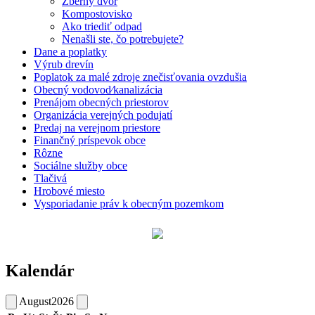
Zberný dvor
Kompostovisko
Ako triediť odpad
Nenašli ste, čo potrebujete?
Dane a poplatky
Výrub drevín
Poplatok za malé zdroje znečisťovania ovzdušia
Obecný vodovod⁄kanalizácia
Prenájom obecných priestorov
Organizácia verejných podujatí
Predaj na verejnom priestore
Finančný príspevok obce
Rôzne
Sociálne služby obce
Tlačivá
Hrobové miesto
Vysporiadanie práv k obecným pozemkom
Kalendár
August
2026