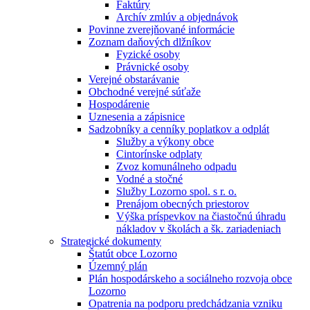
Faktúry
Archív zmlúv a objednávok
Povinne zverejňované informácie
Zoznam daňových dlžníkov
Fyzické osoby
Právnické osoby
Verejné obstarávanie
Obchodné verejné súťaže
Hospodárenie
Uznesenia a zápisnice
Sadzobníky a cenníky poplatkov a odplát
Služby a výkony obce
Cintorínske odplaty
Zvoz komunálneho odpadu
Vodné a stočné
Služby Lozorno spol. s r. o.
Prenájom obecných priestorov
Výška príspevkov na čiastočnú úhradu
nákladov v školách a šk. zariadeniach
Strategické dokumenty
Štatút obce Lozorno
Územný plán
Plán hospodárskeho a sociálneho rozvoja obce
Lozorno
Opatrenia na podporu predchádzania vzniku