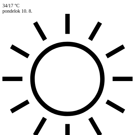
34/17 °C
pondelok
10. 8.