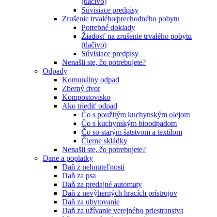
(tlačivo)
Súvisiace predpisy
Zrušenie trvalého⁄prechodného pobytu
Potrebné doklady
Žiadosť na zrušenie trvalého pobytu
(tlačivo)
Súvisiace predpisy
Nenašli ste, čo potrebujete?
Odpady
Komunálny odpad
Zberný dvor
Kompostovisko
Ako triediť odpad
Čo s použitým kuchynským olejom
Čo s kuchynským bioodpadom
Čo so starým šatstvom a textilom
Čierne skládky
Nenašli ste, čo potrebujete?
Dane a poplatky
Daň z nehnuteľností
Daň za psa
Daň za predajné automaty
Daň z nevýherných hracích prístrojov
Daň za ubytovanie
Daň za užívanie verejného priestranstva