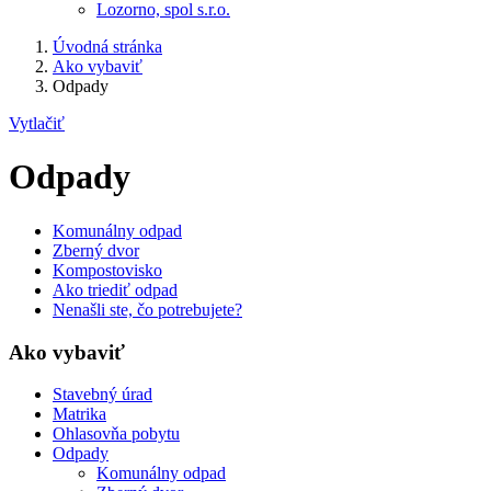
Lozorno, spol s.r.o.
Úvodná stránka
Ako vybaviť
Odpady
Vytlačiť
Odpady
Komunálny odpad
Zberný dvor
Kompostovisko
Ako triediť odpad
Nenašli ste, čo potrebujete?
Ako vybaviť
Stavebný úrad
Matrika
Ohlasovňa pobytu
Odpady
Komunálny odpad