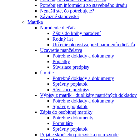
Potrebujem informáciu zo stavebného úradu
Nenašli ste, čo potrebujete?
Záväzné stanoviská
Matrika
Narodenie dieťaťa
Zápis do knihy narodení
Rodný list
Určenie otcovstva pred narodenín dieťaťa
Uzavretie manželstva
Potrebné doklady a dokumenty
Poplatky
Súvisiace predpisy
Úmrtie
Potrebné doklady a dokumenty
Správny poplatok
Súvisiace predpisy
Výpisy z matrík - duplikáty matričných dokladov
Potrebné doklady a dokumenty
Správny poplatok
Zápis do osobitnej matriky
Potrebné dokumenty
Formuláre
Správny poplatok
Prijatie skoršieho priezviska po rozvode