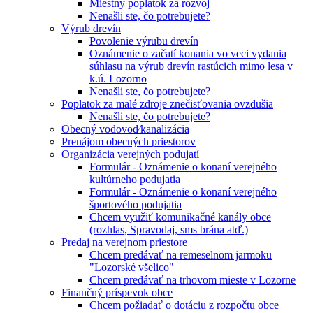
Miestny poplatok za rozvoj
Nenašli ste, čo potrebujete?
Výrub drevín
Povolenie výrubu drevín
Oznámenie o začatí konania vo veci vydania
súhlasu na výrub drevín rastúcich mimo lesa v
k.ú. Lozorno
Nenašli ste, čo potrebujete?
Poplatok za malé zdroje znečisťovania ovzdušia
Nenašli ste, čo potrebujete?
Obecný vodovod⁄kanalizácia
Prenájom obecných priestorov
Organizácia verejných podujatí
Formulár - Oznámenie o konaní verejného
kultúrneho podujatia
Formulár - Oznámenie o konaní verejného
športového podujatia
Chcem využiť komunikačné kanály obce
(rozhlas, Spravodaj, sms brána atď.)
Predaj na verejnom priestore
Chcem predávať na remeselnom jarmoku
"Lozorské všelico"
Chcem predávať na trhovom mieste v Lozorne
Finančný príspevok obce
Chcem požiadať o dotáciu z rozpočtu obce