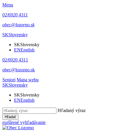
Menu
02/6920 4311
obec@lozorno.sk
SK
Slovensky
SK
Slovensky
EN
English
02/6920 4311
obec@lozorno.sk
Seniori
Mapa webu
SK
Slovensky
SK
Slovensky
EN
English
Hľadaný výraz
Hľadať
rozšírené vyhľadávanie