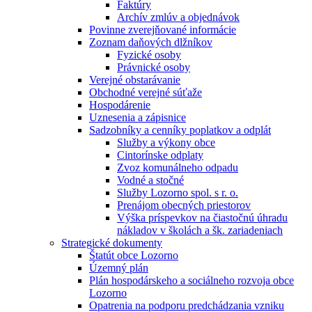
Faktúry
Archív zmlúv a objednávok
Povinne zverejňované informácie
Zoznam daňových dlžníkov
Fyzické osoby
Právnické osoby
Verejné obstarávanie
Obchodné verejné súťaže
Hospodárenie
Uznesenia a zápisnice
Sadzobníky a cenníky poplatkov a odplát
Služby a výkony obce
Cintorínske odplaty
Zvoz komunálneho odpadu
Vodné a stočné
Služby Lozorno spol. s r. o.
Prenájom obecných priestorov
Výška príspevkov na čiastočnú úhradu
nákladov v školách a šk. zariadeniach
Strategické dokumenty
Štatút obce Lozorno
Územný plán
Plán hospodárskeho a sociálneho rozvoja obce
Lozorno
Opatrenia na podporu predchádzania vzniku