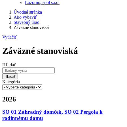
Lozorno, spol s.r.o.
Úvodná stránka
Ako vybaviť
Stavebný úrad
Záväzné stanoviská
Vytlačiť
Záväzné stanoviská
Hľadať
Hľadať
Kategória
2026
SO 01 Záhradný domček, SO 02 Pergola k
rodinnému domu