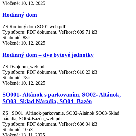
Vložené:
10. 12. 2025
Rodinný dom
ZS Rodinný dom SO01 web.pdf
Typ súboru: PDF dokument, Veľkosť: 609,71 kB
Stiahnuté: 88×
Vložené:
10. 12. 2025
Rodinný dom – dve bytové jednotky
ZS Dvojdom_web.pdf
Typ súboru: PDF dokument, Veľkosť: 610,23 kB
Stiahnuté: 78×
Vložené:
10. 12. 2025
SO001- Altánok s parkovaním, SO02- Altánok,
SO03- Sklad Náradia, SO04- Bazén
ZS _SO01_Altánok-parkovanie, SO02-Altánok,SO03-Sklad
náradia, SO04-Bazén_web.pdf
Typ súboru: PDF dokument, Veľkosť: 636,04 kB
Stiahnuté: 105×
Vložené:
13. 11. 2025