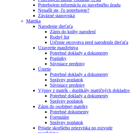
Potrebujem informáciu zo stavebného úradu
Nenašli ste, čo potrebujete?
Záväzné stanoviská
Matrika
Narodenie dieťaťa
Zápis do knihy narodení
Rodný list
Určenie otcovstva pred narodenín dieťaťa
Uzavretie manželstva
Potrebné doklady a dokumenty
Poplatky
Súvisiace predpisy
Úmrtie
Potrebné doklady a dokumenty
Správny poplatok
Súvisiace predpisy
Výpisy z matrík - duplikáty matričných dokladov
Potrebné doklady a dokumenty
Správny poplatok
Zápis do osobitnej matriky
Potrebné dokumenty
Formuláre
Správny poplatok
Prijatie skoršieho priezviska po rozvode