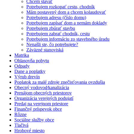
Chcem stavať
Potrebujem rozkopať cestu, chodník
Mám postavený dom a chcem kolaudovať
Potrebujem adresu (číslo domu)
Potrebujem zapísať dom a nemám doklady
Potrebujem zbúrať stavbu
Potrebujem zabrať chodník, cestu
Potrebujem informáciu zo stavebného úradu
Nenašli ste, čo potrebujete?
Záväzné stanoviská
Matrika
Ohlasovňa pobytu
Odpady
Dane a poplatky
Výrub drevín
Poplatok za malé zdroje znečisťovania ovzdušia
Obecný vodovod⁄kanalizácia
Prenájom obecných priestorov
Organizácia verejných podujatí
Predaj na verejnom priestore
Finančný príspevok obce
Rôzne
Sociálne služby obce
Tlačivá
Hrobové miesto