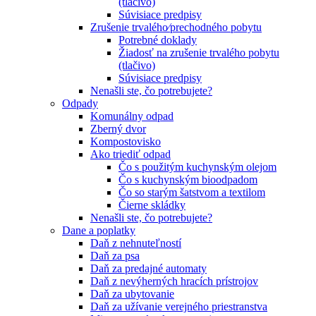
(tlačivo)
Súvisiace predpisy
Zrušenie trvalého⁄prechodného pobytu
Potrebné doklady
Žiadosť na zrušenie trvalého pobytu
(tlačivo)
Súvisiace predpisy
Nenašli ste, čo potrebujete?
Odpady
Komunálny odpad
Zberný dvor
Kompostovisko
Ako triediť odpad
Čo s použitým kuchynským olejom
Čo s kuchynským bioodpadom
Čo so starým šatstvom a textilom
Čierne skládky
Nenašli ste, čo potrebujete?
Dane a poplatky
Daň z nehnuteľností
Daň za psa
Daň za predajné automaty
Daň z nevýherných hracích prístrojov
Daň za ubytovanie
Daň za užívanie verejného priestranstva