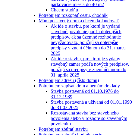
parkovacie miesta do 40 m2
Chcem studňu
Potrebujem rozkopať cestu, chodník
Mám postavený dom a chcem kolaudovať
Ak ide o stavbu, pre ktorú je vydané
stavebné povolenie podľa doterajších
predpisov, ak sa územné rozhodnutie
nevyžadovalo, použijú sa doterajšie
predpisy v znení účinnom do 31. marca
2025
Ak ide o stavbu, pre ktorú je vydaný
stavebný zámer podľa nových predpisov,
použijú sa predpisy v znení účinnom do
01. apríla 2025
Potrebujem adresu (číslo domu)
Potrebujem zapísať dom a nemám doklady
Stavba postavená od 01.10.1976 do
31.12.1989
Stavba postavená a užívaná od 01.01.1990
do 31.03.2025
Rozostavaná stavba bez stavebného
povolenia alebo v rozpore so stavebným
povolením
Potrebujem zbúrať stavbu
Potrebujem zabrať chodník, cestu