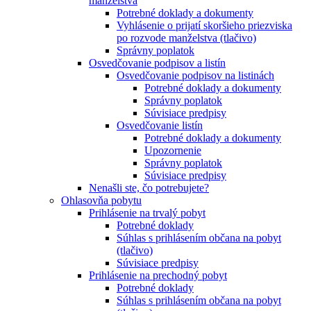
manželstva
Potrebné doklady a dokumenty
Vyhlásenie o prijatí skoršieho priezviska
po rozvode manželstva (tlačivo)
Správny poplatok
Osvedčovanie podpisov a listín
Osvedčovanie podpisov na listinách
Potrebné doklady a dokumenty
Správny poplatok
Súvisiace predpisy
Osvedčovanie listín
Potrebné doklady a dokumenty
Upozornenie
Správny poplatok
Súvisiace predpisy
Nenašli ste, čo potrebujete?
Ohlasovňa pobytu
Prihlásenie na trvalý pobyt
Potrebné doklady
Súhlas s prihlásením občana na pobyt
(tlačivo)
Súvisiace predpisy
Prihlásenie na prechodný pobyt
Potrebné doklady
Súhlas s prihlásením občana na pobyt