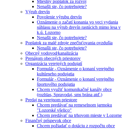
Miestny poplatok za rozvoj
Nenašli ste, čo potrebujete?
Výrub drevín
Povolenie výrubu drevín
Oznámenie o začatí konania vo veci vydania
súhlasu na výrub drevín rastúcich mimo lesa v
k.ú. Lozorno
Nenašli ste, čo potrebujete?
Poplatok za malé zdroje znečisťovania ovzdušia
Nenašli ste, čo potrebujete?
Obecný vodovod⁄kanalizácia
Prenájom obecných priestorov
Organizácia verejných podujatí
Formulár - Oznámenie o konaní verejného
kultúrneho podujatia
Formulár - Oznámenie o konaní verejného
športového podujatia
Chcem využiť komunikačné kanály obce
(rozhlas, Spravodaj, sms brána atď.)
Predaj na verejnom priestore
Chcem predávať na remeselnom jarmoku
"Lozorské všelico"
Chcem predávať na trhovom mieste v Lozorne
Finančný príspevok obce
Chcem požiadať o dotáciu z rozpočtu obce