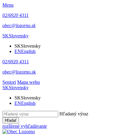
Menu
02/6920 4311
obec@lozorno.sk
SK
Slovensky
SK
Slovensky
EN
English
02/6920 4311
obec@lozorno.sk
Seniori
Mapa webu
SK
Slovensky
SK
Slovensky
EN
English
Hľadaný výraz
Hľadať
rozšírené vyhľadávanie