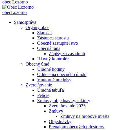
obec
Lozorno
obec
Lozorno
Samospráva
Orgány obce
Starosta
Zástupca starostu
Obecné zastupiteľstvo
Obecná rada
Zápisy zo zasadnutí
Hlavný kontrolór
Obecný úrad
Úradné hodiny
Oddelenia obecného úradu
Vnútorné predpisy
Zverejňovanie
Úradná tabuľa
Petície
Zmluvy, objednávky, faktúry
Zverejňovanie 2025
Zmluvy
Zmluvy na hrobové miesta
Objednávky
Prenájom obecných priestorov