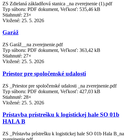
ZS Zdielaná základňová stanica _na zverejnenie (1).pdf
Typ súboru: PDF dokument, Veľkosť: 535,46 kB
Stiahnuté: 23×
Vložené:
25. 5. 2026
Garáž
ZS Garáž__na zverejnenie.pdf
Typ súboru: PDF dokument, Veľkosť: 363,42 kB
Stiahnuté: 27×
Vložené:
25. 5. 2026
Priestor pre spoločenské udalosti
ZS _Priestor pre spoločenské udalosti _na zverejnenie.pdf
Typ súboru: PDF dokument, Veľkosť: 427,03 kB
Stiahnuté: 28×
Vložené:
25. 5. 2026
Prístavba prístrešku k logistickej hale SO 01b
HALA B
ZS _Prístavba prístrešku k logistickej hale SO 01b Hala B_na
zverejnenie.pdf