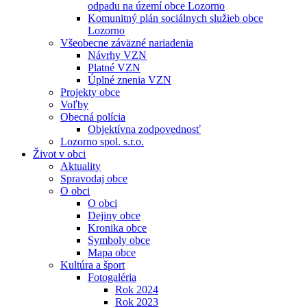
odpadu na území obce Lozorno
Komunitný plán sociálnych služieb obce
Lozorno
Všeobecne záväzné nariadenia
Návrhy VZN
Platné VZN
Úplné znenia VZN
Projekty obce
Voľby
Obecná polícia
Objektívna zodpovednosť
Lozorno spol. s.r.o.
Život v obci
Aktuality
Spravodaj obce
O obci
O obci
Dejiny obce
Kronika obce
Symboly obce
Mapa obce
Kultúra a šport
Fotogaléria
Rok 2024
Rok 2023