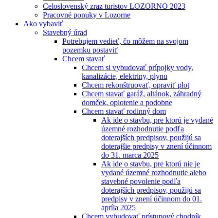
Celoslovenský zraz turistov LOZORNO 2023
Pracovné ponuky v Lozorne
Ako vybaviť
Stavebný úrad
Potrebujem vedieť, čo môžem na svojom
pozemku postaviť
Chcem stavať
Chcem si vybudovať prípojky vody,
kanalizácie, elektriny, plynu
Chcem rekonštruovať, opraviť plot
Chcem stavať garáž, altánok, záhradný
domček, oplotenie a podobne
Chcem stavať rodinný dom
Ak ide o stavbu, pre ktorú je vydané
územné rozhodnutie podľa
doterajších predpisov, použijú sa
doterajšie predpisy v znení účinnom
do 31. marca 2025
Ak ide o stavbu, pre ktorú nie je
vydané územné rozhodnutie alebo
stavebné povolenie podľa
doterajších predpisov, použijú sa
predpisy v znení účinnom do 01.
apríla 2025
Chcem vybudovať prístupový chodník,