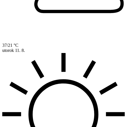
37/21 °C
utorok
11. 8.