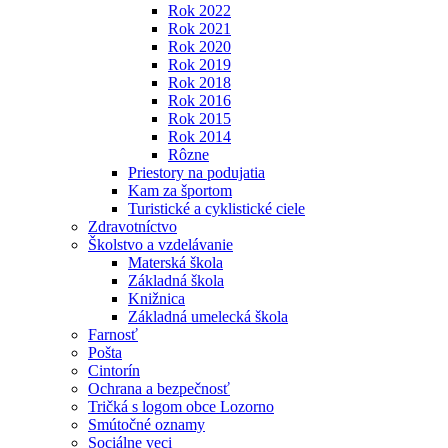
Rok 2022
Rok 2021
Rok 2020
Rok 2019
Rok 2018
Rok 2016
Rok 2015
Rok 2014
Rôzne
Priestory na podujatia
Kam za športom
Turistické a cyklistické ciele
Zdravotníctvo
Školstvo a vzdelávanie
Materská škola
Základná škola
Knižnica
Základná umelecká škola
Farnosť
Pošta
Cintorín
Ochrana a bezpečnosť
Tričká s logom obce Lozorno
Smútočné oznamy
Sociálne veci