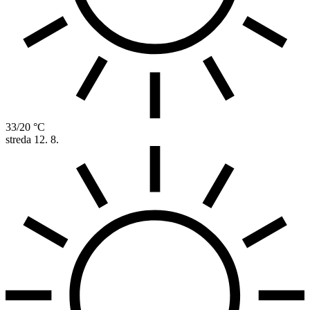
33/20 °C
streda
12. 8.