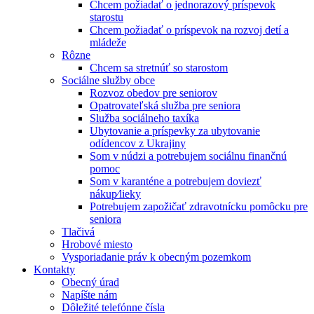
Chcem požiadať o jednorazový príspevok
starostu
Chcem požiadať o príspevok na rozvoj detí a
mládeže
Rôzne
Chcem sa stretnúť so starostom
Sociálne služby obce
Rozvoz obedov pre seniorov
Opatrovateľská služba pre seniora
Služba sociálneho taxíka
Ubytovanie a príspevky za ubytovanie
odídencov z Ukrajiny
Som v núdzi a potrebujem sociálnu finančnú
pomoc
Som v karanténe a potrebujem doviezť
nákup⁄lieky
Potrebujem zapožičať zdravotnícku pomôcku pre
seniora
Tlačivá
Hrobové miesto
Vysporiadanie práv k obecným pozemkom
Kontakty
Obecný úrad
Napíšte nám
Dôležité telefónne čísla