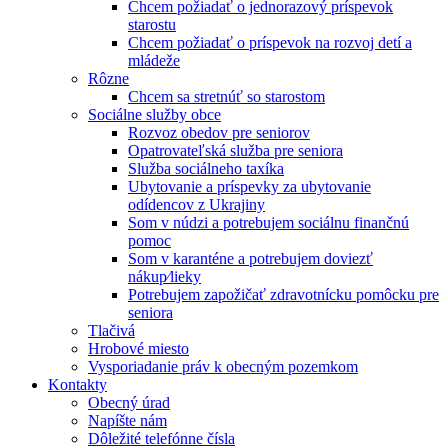
Chcem požiadať o jednorazový príspevok
starostu
Chcem požiadať o príspevok na rozvoj detí a
mládeže
Rôzne
Chcem sa stretnúť so starostom
Sociálne služby obce
Rozvoz obedov pre seniorov
Opatrovateľská služba pre seniora
Služba sociálneho taxíka
Ubytovanie a príspevky za ubytovanie
odídencov z Ukrajiny
Som v núdzi a potrebujem sociálnu finančnú
pomoc
Som v karanténe a potrebujem doviezť
nákup⁄lieky
Potrebujem zapožičať zdravotnícku pomôcku pre
seniora
Tlačivá
Hrobové miesto
Vysporiadanie práv k obecným pozemkom
Kontakty
Obecný úrad
Napíšte nám
Dôležité telefónne čísla