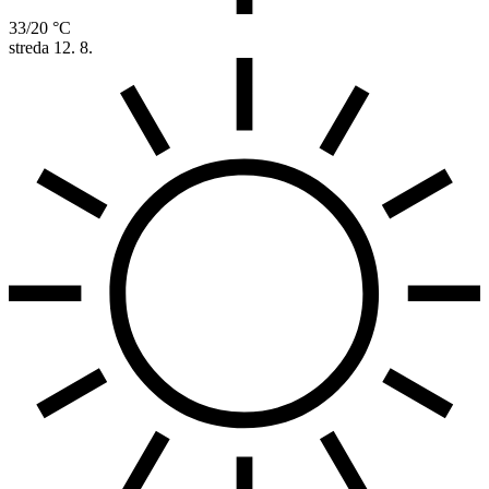
33/20 °C
streda
12. 8.