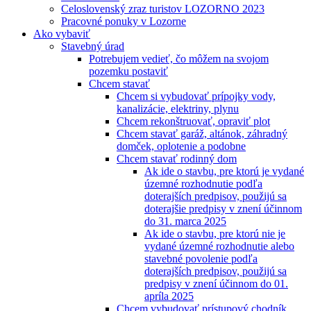
Celoslovenský zraz turistov LOZORNO 2023
Pracovné ponuky v Lozorne
Ako vybaviť
Stavebný úrad
Potrebujem vedieť, čo môžem na svojom
pozemku postaviť
Chcem stavať
Chcem si vybudovať prípojky vody,
kanalizácie, elektriny, plynu
Chcem rekonštruovať, opraviť plot
Chcem stavať garáž, altánok, záhradný
domček, oplotenie a podobne
Chcem stavať rodinný dom
Ak ide o stavbu, pre ktorú je vydané
územné rozhodnutie podľa
doterajších predpisov, použijú sa
doterajšie predpisy v znení účinnom
do 31. marca 2025
Ak ide o stavbu, pre ktorú nie je
vydané územné rozhodnutie alebo
stavebné povolenie podľa
doterajších predpisov, použijú sa
predpisy v znení účinnom do 01.
apríla 2025
Chcem vybudovať prístupový chodník,