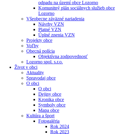
odpadu na území obce Lozorno
Komunitný plán sociálnych služieb obce
Lozorno
Všeobecne záväzné nariadenia
Návrhy VZN
Platné VZN
Úplné znenia VZN
Projekty obce
Voľby
Obecná polícia
Objektívna zodpovednosť
Lozorno spol. s.r.o.
Život v obci
Aktuality
Spravodaj obce
O obci
O obci
Dejiny obce
Kronika obce
Symboly obce
Mapa obce
Kultúra a šport
Fotogaléria
Rok 2024
Rok 2023