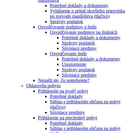
manželstva
Potrebné doklady a dokumenty
Vyhlásenie o prijatí skoršieho priezviska
po rozvode manželstva (tlačivo)
Správny poplatok
Osvedčovanie podpisov a listín
Osvedčovanie podpisov na listinách
Potrebné doklady a dokumenty
Správny poplatok
Súvisiace predpisy
Osvedčovanie listín
Potrebné doklady a dokumenty
Upozornenie
Správny poplatok
Súvisiace predpisy
Nenašli ste, čo potrebujete?
Ohlasovňa pobytu
Prihlásenie na trvalý pobyt
Potrebné doklady
Súhlas s prihlásením občana na pobyt
(tlačivo)
Súvisiace predpisy
Prihlásenie na prechodný pobyt
Potrebné doklady
Súhlas s prihlásením občana na pobyt