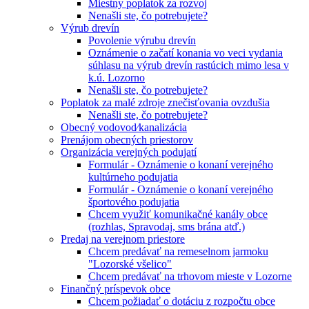
Miestny poplatok za rozvoj
Nenašli ste, čo potrebujete?
Výrub drevín
Povolenie výrubu drevín
Oznámenie o začatí konania vo veci vydania
súhlasu na výrub drevín rastúcich mimo lesa v
k.ú. Lozorno
Nenašli ste, čo potrebujete?
Poplatok za malé zdroje znečisťovania ovzdušia
Nenašli ste, čo potrebujete?
Obecný vodovod⁄kanalizácia
Prenájom obecných priestorov
Organizácia verejných podujatí
Formulár - Oznámenie o konaní verejného
kultúrneho podujatia
Formulár - Oznámenie o konaní verejného
športového podujatia
Chcem využiť komunikačné kanály obce
(rozhlas, Spravodaj, sms brána atď.)
Predaj na verejnom priestore
Chcem predávať na remeselnom jarmoku
"Lozorské všelico"
Chcem predávať na trhovom mieste v Lozorne
Finančný príspevok obce
Chcem požiadať o dotáciu z rozpočtu obce