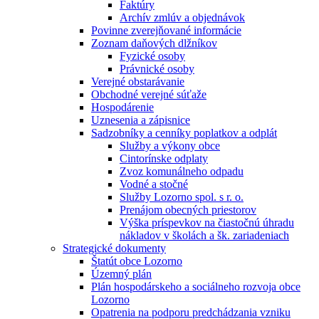
Faktúry
Archív zmlúv a objednávok
Povinne zverejňované informácie
Zoznam daňových dlžníkov
Fyzické osoby
Právnické osoby
Verejné obstarávanie
Obchodné verejné súťaže
Hospodárenie
Uznesenia a zápisnice
Sadzobníky a cenníky poplatkov a odplát
Služby a výkony obce
Cintorínske odplaty
Zvoz komunálneho odpadu
Vodné a stočné
Služby Lozorno spol. s r. o.
Prenájom obecných priestorov
Výška príspevkov na čiastočnú úhradu
nákladov v školách a šk. zariadeniach
Strategické dokumenty
Štatút obce Lozorno
Územný plán
Plán hospodárskeho a sociálneho rozvoja obce
Lozorno
Opatrenia na podporu predchádzania vzniku