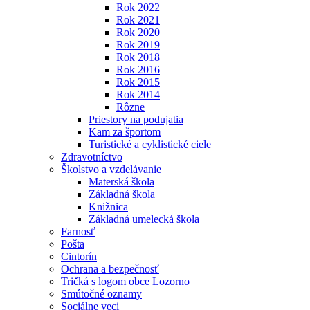
Rok 2022
Rok 2021
Rok 2020
Rok 2019
Rok 2018
Rok 2016
Rok 2015
Rok 2014
Rôzne
Priestory na podujatia
Kam za športom
Turistické a cyklistické ciele
Zdravotníctvo
Školstvo a vzdelávanie
Materská škola
Základná škola
Knižnica
Základná umelecká škola
Farnosť
Pošta
Cintorín
Ochrana a bezpečnosť
Tričká s logom obce Lozorno
Smútočné oznamy
Sociálne veci