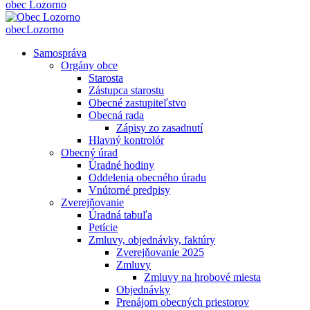
obec
Lozorno
obec
Lozorno
Samospráva
Orgány obce
Starosta
Zástupca starostu
Obecné zastupiteľstvo
Obecná rada
Zápisy zo zasadnutí
Hlavný kontrolór
Obecný úrad
Úradné hodiny
Oddelenia obecného úradu
Vnútorné predpisy
Zverejňovanie
Úradná tabuľa
Petície
Zmluvy, objednávky, faktúry
Zverejňovanie 2025
Zmluvy
Zmluvy na hrobové miesta
Objednávky
Prenájom obecných priestorov