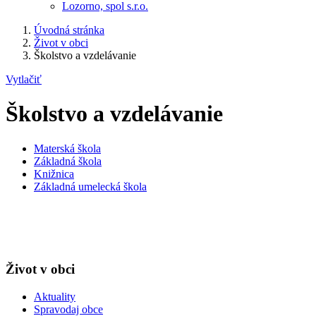
Lozorno, spol s.r.o.
Úvodná stránka
Život v obci
Školstvo a vzdelávanie
Vytlačiť
Školstvo a vzdelávanie
Materská škola
Základná škola
Knižnica
Základná umelecká škola
Život v obci
Aktuality
Spravodaj obce