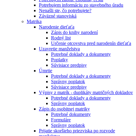
Potrebujem informáciu zo stavebného úradu
Nenašli ste, čo potrebujete?
Záväzné stanoviská
Matrika
Narodenie dieťaťa
Zápis do knihy narodení
Rodný list
Určenie otcovstva pred narodenín dieťaťa
Uzavretie manželstva
Potrebné doklady a dokumenty
Poplatky
Súvisiace predpisy
Úmrtie
Potrebné doklady a dokumenty
Správny poplatok
Súvisiace predpisy
Výpisy z matrík - duplikáty matričných dokladov
Potrebné doklady a dokumenty
Správny poplatok
Zápis do osobitnej matriky
Potrebné dokumenty
Formuláre
Správny poplatok
Prijatie skoršieho priezviska po rozvode