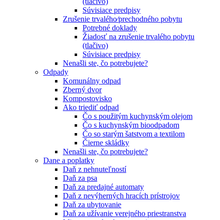
(tlačivo)
Súvisiace predpisy
Zrušenie trvalého⁄prechodného pobytu
Potrebné doklady
Žiadosť na zrušenie trvalého pobytu
(tlačivo)
Súvisiace predpisy
Nenašli ste, čo potrebujete?
Odpady
Komunálny odpad
Zberný dvor
Kompostovisko
Ako triediť odpad
Čo s použitým kuchynským olejom
Čo s kuchynským bioodpadom
Čo so starým šatstvom a textilom
Čierne skládky
Nenašli ste, čo potrebujete?
Dane a poplatky
Daň z nehnuteľností
Daň za psa
Daň za predajné automaty
Daň z nevýherných hracích prístrojov
Daň za ubytovanie
Daň za užívanie verejného priestranstva