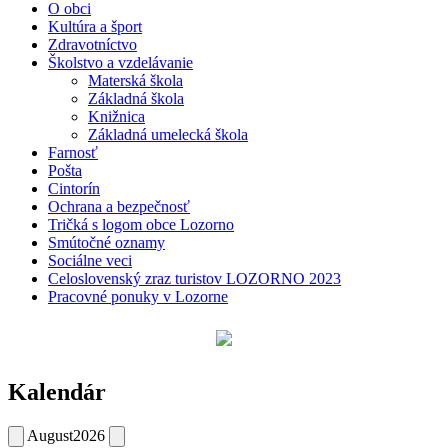
O obci
Kultúra a šport
Zdravotníctvo
Školstvo a vzdelávanie
Materská škola
Základná škola
Knižnica
Základná umelecká škola
Farnosť
Pošta
Cintorín
Ochrana a bezpečnosť
Tričká s logom obce Lozorno
Smútočné oznamy
Sociálne veci
Celoslovenský zraz turistov LOZORNO 2023
Pracovné ponuky v Lozorne
Kalendár
August
2026