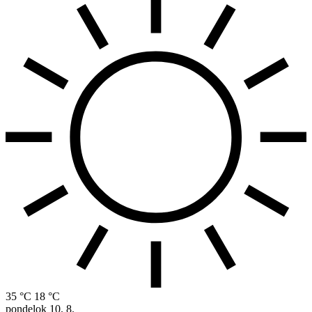
35 °C
18 °C
pondelok
10. 8.