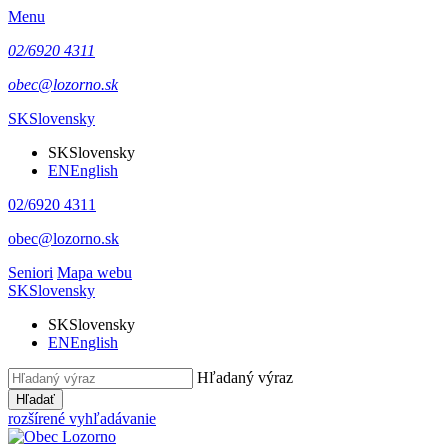
Menu
02/6920 4311
obec@lozorno.sk
SK
Slovensky
SK
Slovensky
EN
English
02/6920 4311
obec@lozorno.sk
Seniori
Mapa webu
SK
Slovensky
SK
Slovensky
EN
English
Hľadaný výraz
Hľadať
rozšírené vyhľadávanie