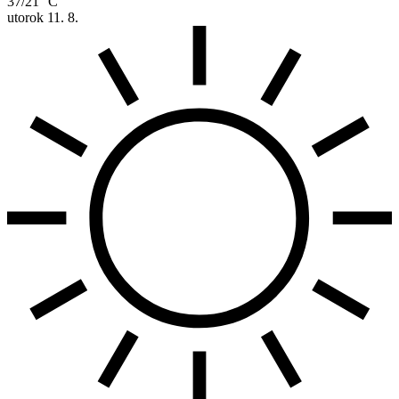
37/21 °C
utorok
11. 8.