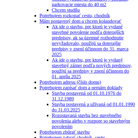
parkovacie miesta do 40 m2
Chcem studňu
Potrebujem rozkopať cestu, chodník
Mám postavený dom a chcem kolaudovať
Ak ide o stavbu, pre ktorú je vydané
stavebné povolenie podľa doterajších
predpisov, ak sa územné rozhodnutie
nevyžadovalo, použijú sa doterajšie
predpisy v znení účinnom do 31. marca
2025
Ak ide o stavbu, pre ktorú je vydaný
stavebný zámer podľa nových predpisov,
použijú sa predpisy v znení účinnom do
01. apríla 2025
Potrebujem adresu (číslo domu)
Potrebujem zapísať dom a nemám doklady
Stavba postavená od 01.10.1976 do
31.12.1989
Stavba postavená a užívaná od 01.01.1990
do 31.03.2025
Rozostavaná stavba bez stavebného
povolenia alebo v rozpore so stavebným
povolením
Potrebujem zbúrať stavbu
Potrebujem zabrať chodník, cestu