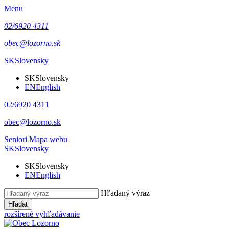
Menu
02/6920 4311
obec@lozorno.sk
SK
Slovensky
SK
Slovensky
EN
English
02/6920 4311
obec@lozorno.sk
Seniori
Mapa webu
SK
Slovensky
SK
Slovensky
EN
English
Hľadaný výraz
Hľadať
rozšírené vyhľadávanie