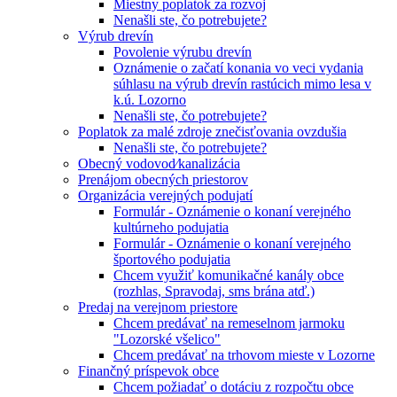
Miestny poplatok za rozvoj
Nenašli ste, čo potrebujete?
Výrub drevín
Povolenie výrubu drevín
Oznámenie o začatí konania vo veci vydania
súhlasu na výrub drevín rastúcich mimo lesa v
k.ú. Lozorno
Nenašli ste, čo potrebujete?
Poplatok za malé zdroje znečisťovania ovzdušia
Nenašli ste, čo potrebujete?
Obecný vodovod⁄kanalizácia
Prenájom obecných priestorov
Organizácia verejných podujatí
Formulár - Oznámenie o konaní verejného
kultúrneho podujatia
Formulár - Oznámenie o konaní verejného
športového podujatia
Chcem využiť komunikačné kanály obce
(rozhlas, Spravodaj, sms brána atď.)
Predaj na verejnom priestore
Chcem predávať na remeselnom jarmoku
"Lozorské všelico"
Chcem predávať na trhovom mieste v Lozorne
Finančný príspevok obce
Chcem požiadať o dotáciu z rozpočtu obce