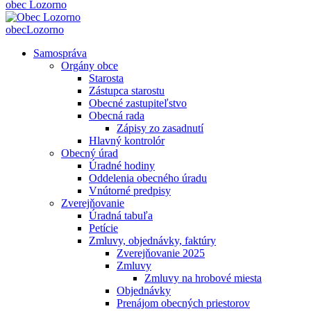
obec
Lozorno
obec
Lozorno
Samospráva
Orgány obce
Starosta
Zástupca starostu
Obecné zastupiteľstvo
Obecná rada
Zápisy zo zasadnutí
Hlavný kontrolór
Obecný úrad
Úradné hodiny
Oddelenia obecného úradu
Vnútorné predpisy
Zverejňovanie
Úradná tabuľa
Petície
Zmluvy, objednávky, faktúry
Zverejňovanie 2025
Zmluvy
Zmluvy na hrobové miesta
Objednávky
Prenájom obecných priestorov