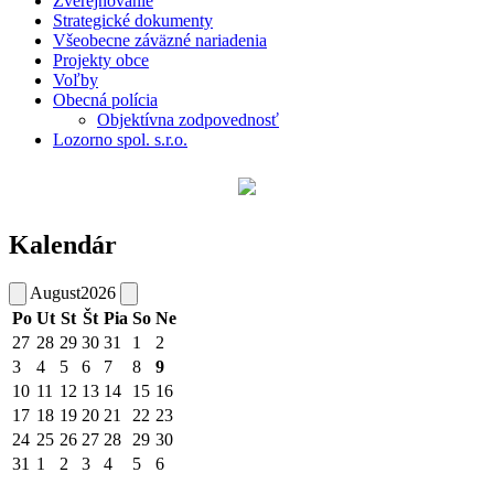
Zverejňovanie
Strategické dokumenty
Všeobecne záväzné nariadenia
Projekty obce
Voľby
Obecná polícia
Objektívna zodpovednosť
Lozorno spol. s.r.o.
Kalendár
August
2026
Po
Ut
St
Št
Pia
So
Ne
27
28
29
30
31
1
2
3
4
5
6
7
8
9
10
11
12
13
14
15
16
17
18
19
20
21
22
23
24
25
26
27
28
29
30
31
1
2
3
4
5
6