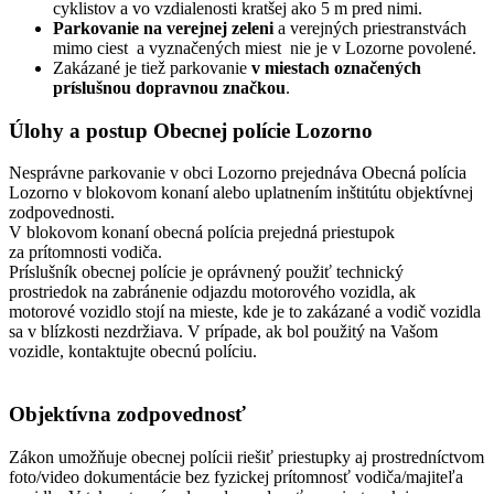
cyklistov a vo vzdialenosti kratšej ako 5 m pred nimi.
Parkovanie na verejnej zeleni
a verejných priestranstvách
mimo ciest a vyznačených miest nie je v Lozorne povolené.
Zakázané je tiež parkovanie
v miestach označených
príslušnou dopravnou značkou
.
Úlohy a postup Obecnej polície Lozorno
Nesprávne parkovanie v obci Lozorno prejednáva Obecná polícia
Lozorno v blokovom konaní alebo uplatnením inštitútu objektívnej
zodpovednosti.
V blokovom konaní obecná polícia prejedná priestupok
za prítomnosti vodiča.
Príslušník obecnej polície je oprávnený použiť technický
prostriedok na zabránenie odjazdu motorového vozidla, ak
motorové vozidlo stojí na mieste, kde je to zakázané a vodič vozidla
sa v blízkosti nezdržiava. V prípade, ak bol použitý na Vašom
vozidle, kontaktujte obecnú políciu.
Objektívna zodpovednosť
Zákon umožňuje obecnej polícii riešiť priestupky aj prostredníctvom
foto/video dokumentácie bez fyzickej prítomnosť vodiča/majiteľa