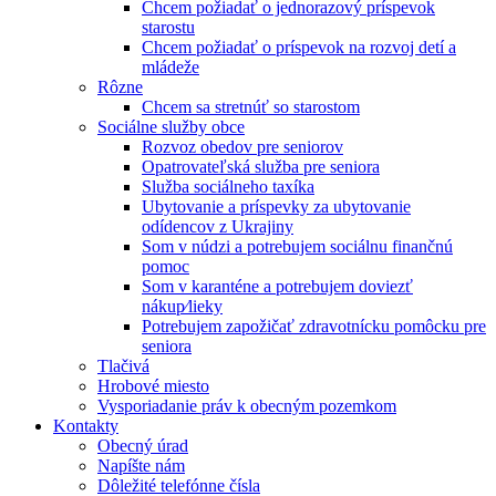
Chcem požiadať o jednorazový príspevok
starostu
Chcem požiadať o príspevok na rozvoj detí a
mládeže
Rôzne
Chcem sa stretnúť so starostom
Sociálne služby obce
Rozvoz obedov pre seniorov
Opatrovateľská služba pre seniora
Služba sociálneho taxíka
Ubytovanie a príspevky za ubytovanie
odídencov z Ukrajiny
Som v núdzi a potrebujem sociálnu finančnú
pomoc
Som v karanténe a potrebujem doviezť
nákup⁄lieky
Potrebujem zapožičať zdravotnícku pomôcku pre
seniora
Tlačivá
Hrobové miesto
Vysporiadanie práv k obecným pozemkom
Kontakty
Obecný úrad
Napíšte nám
Dôležité telefónne čísla