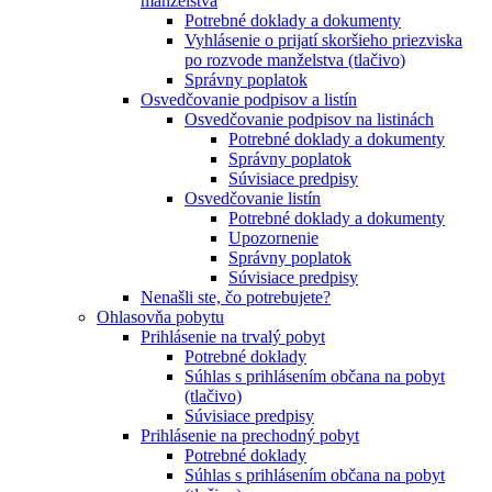
manželstva
Potrebné doklady a dokumenty
Vyhlásenie o prijatí skoršieho priezviska
po rozvode manželstva (tlačivo)
Správny poplatok
Osvedčovanie podpisov a listín
Osvedčovanie podpisov na listinách
Potrebné doklady a dokumenty
Správny poplatok
Súvisiace predpisy
Osvedčovanie listín
Potrebné doklady a dokumenty
Upozornenie
Správny poplatok
Súvisiace predpisy
Nenašli ste, čo potrebujete?
Ohlasovňa pobytu
Prihlásenie na trvalý pobyt
Potrebné doklady
Súhlas s prihlásením občana na pobyt
(tlačivo)
Súvisiace predpisy
Prihlásenie na prechodný pobyt
Potrebné doklady
Súhlas s prihlásením občana na pobyt