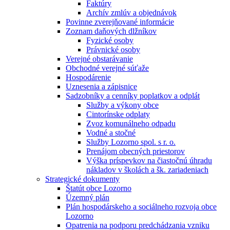
Faktúry
Archív zmlúv a objednávok
Povinne zverejňované informácie
Zoznam daňových dlžníkov
Fyzické osoby
Právnické osoby
Verejné obstarávanie
Obchodné verejné súťaže
Hospodárenie
Uznesenia a zápisnice
Sadzobníky a cenníky poplatkov a odplát
Služby a výkony obce
Cintorínske odplaty
Zvoz komunálneho odpadu
Vodné a stočné
Služby Lozorno spol. s r. o.
Prenájom obecných priestorov
Výška príspevkov na čiastočnú úhradu
nákladov v školách a šk. zariadeniach
Strategické dokumenty
Štatút obce Lozorno
Územný plán
Plán hospodárskeho a sociálneho rozvoja obce
Lozorno
Opatrenia na podporu predchádzania vzniku