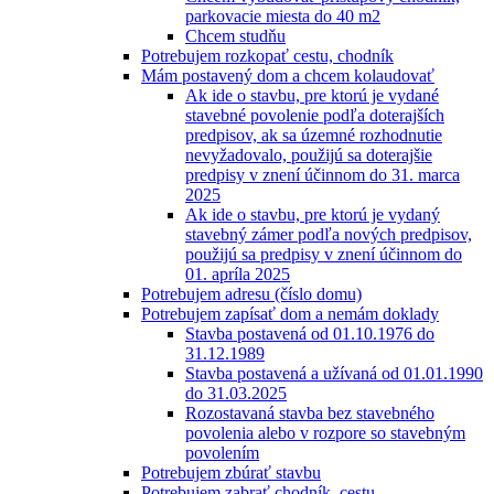
parkovacie miesta do 40 m2
Chcem studňu
Potrebujem rozkopať cestu, chodník
Mám postavený dom a chcem kolaudovať
Ak ide o stavbu, pre ktorú je vydané
stavebné povolenie podľa doterajších
predpisov, ak sa územné rozhodnutie
nevyžadovalo, použijú sa doterajšie
predpisy v znení účinnom do 31. marca
2025
Ak ide o stavbu, pre ktorú je vydaný
stavebný zámer podľa nových predpisov,
použijú sa predpisy v znení účinnom do
01. apríla 2025
Potrebujem adresu (číslo domu)
Potrebujem zapísať dom a nemám doklady
Stavba postavená od 01.10.1976 do
31.12.1989
Stavba postavená a užívaná od 01.01.1990
do 31.03.2025
Rozostavaná stavba bez stavebného
povolenia alebo v rozpore so stavebným
povolením
Potrebujem zbúrať stavbu
Potrebujem zabrať chodník, cestu