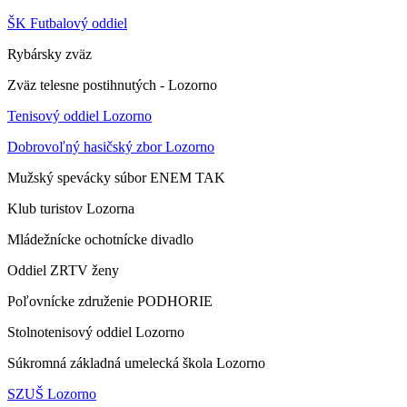
ŠK Futbalový oddiel
Rybársky zväz
Zväz telesne postihnutých - Lozorno
Tenisový oddiel Lozorno
Dobrovoľný hasičský zbor Lozorno
Mužský spevácky súbor ENEM TAK
Klub turistov Lozorna
Mládežnícke ochotnícke divadlo
Oddiel ZRTV ženy
Poľovnícke združenie PODHORIE
Stolnotenisový oddiel Lozorno
Súkromná základná umelecká škola Lozorno
SZUŠ Lozorno