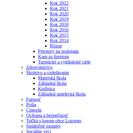
Rok 2022
Rok 2021
Rok 2020
Rok 2019
Rok 2018
Rok 2016
Rok 2015
Rok 2014
Rôzne
Priestory na podujatia
Kam za športom
Turistické a cyklistické ciele
Zdravotníctvo
Školstvo a vzdelávanie
Materská škola
Základná škola
Knižnica
Základná umelecká škola
Farnosť
Pošta
Cintorín
Ochrana a bezpečnosť
Tričká s logom obce Lozorno
Smútočné oznamy
Sociálne veci