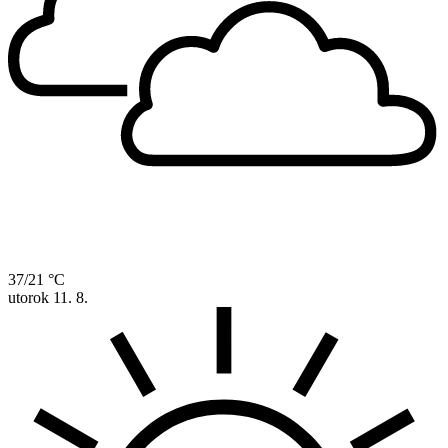
37/21 °C
utorok
11. 8.