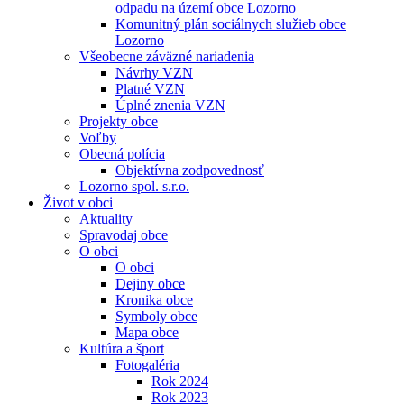
odpadu na území obce Lozorno
Komunitný plán sociálnych služieb obce
Lozorno
Všeobecne záväzné nariadenia
Návrhy VZN
Platné VZN
Úplné znenia VZN
Projekty obce
Voľby
Obecná polícia
Objektívna zodpovednosť
Lozorno spol. s.r.o.
Život v obci
Aktuality
Spravodaj obce
O obci
O obci
Dejiny obce
Kronika obce
Symboly obce
Mapa obce
Kultúra a šport
Fotogaléria
Rok 2024
Rok 2023