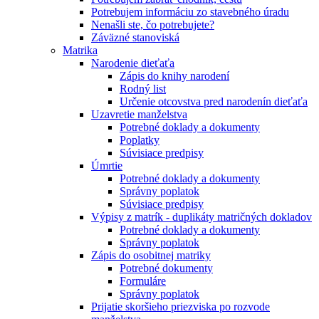
Potrebujem informáciu zo stavebného úradu
Nenašli ste, čo potrebujete?
Záväzné stanoviská
Matrika
Narodenie dieťaťa
Zápis do knihy narodení
Rodný list
Určenie otcovstva pred narodenín dieťaťa
Uzavretie manželstva
Potrebné doklady a dokumenty
Poplatky
Súvisiace predpisy
Úmrtie
Potrebné doklady a dokumenty
Správny poplatok
Súvisiace predpisy
Výpisy z matrík - duplikáty matričných dokladov
Potrebné doklady a dokumenty
Správny poplatok
Zápis do osobitnej matriky
Potrebné dokumenty
Formuláre
Správny poplatok
Prijatie skoršieho priezviska po rozvode