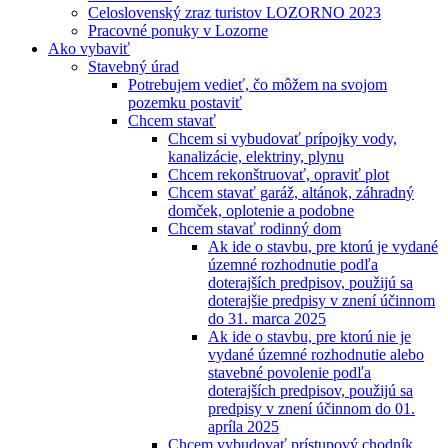
Celoslovenský zraz turistov LOZORNO 2023
Pracovné ponuky v Lozorne
Ako vybaviť
Stavebný úrad
Potrebujem vedieť, čo môžem na svojom
pozemku postaviť
Chcem stavať
Chcem si vybudovať prípojky vody,
kanalizácie, elektriny, plynu
Chcem rekonštruovať, opraviť plot
Chcem stavať garáž, altánok, záhradný
domček, oplotenie a podobne
Chcem stavať rodinný dom
Ak ide o stavbu, pre ktorú je vydané
územné rozhodnutie podľa
doterajších predpisov, použijú sa
doterajšie predpisy v znení účinnom
do 31. marca 2025
Ak ide o stavbu, pre ktorú nie je
vydané územné rozhodnutie alebo
stavebné povolenie podľa
doterajších predpisov, použijú sa
predpisy v znení účinnom do 01.
apríla 2025
Chcem vybudovať prístupový chodník,