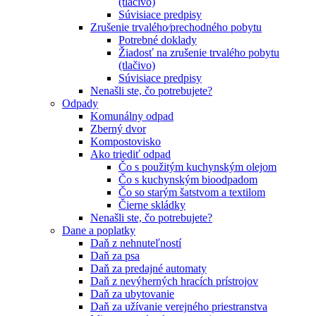
(tlačivo)
Súvisiace predpisy
Zrušenie trvalého⁄prechodného pobytu
Potrebné doklady
Žiadosť na zrušenie trvalého pobytu
(tlačivo)
Súvisiace predpisy
Nenašli ste, čo potrebujete?
Odpady
Komunálny odpad
Zberný dvor
Kompostovisko
Ako triediť odpad
Čo s použitým kuchynským olejom
Čo s kuchynským bioodpadom
Čo so starým šatstvom a textilom
Čierne skládky
Nenašli ste, čo potrebujete?
Dane a poplatky
Daň z nehnuteľností
Daň za psa
Daň za predajné automaty
Daň z nevýherných hracích prístrojov
Daň za ubytovanie
Daň za užívanie verejného priestranstva