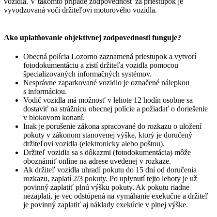
vozidla. V takomto prípade zodpovednosť za priestupok je
vyvodzovaná voči držiteľovi motorového vozidla.
Ako uplatňovanie objektívnej zodpovednosti funguje?
Obecná polícia Lozorno zaznamená priestupok a vytvorí
fotodokumentáciu a zistí držiteľa vozidla pomocou
špecializovaných informačných systémov.
Nesprávne zaparkované vozidlo je označené nálepkou
s informáciou.
Vodič vozidla má možnosť v lehote 12 hodín osobne sa
dostaviť na strážnicu obecnej polície a požiadať o doriešenie
v blokovom konaní.
Inak je porušenie zákona spracované do rozkazu o uložení
pokuty v zákonom stanovenej výške, ktorý je doručený
držiteľovi vozidla (elektronicky alebo poštou).
Držiteľ vozidla sa s dôkazmi (fotodokumentácia) môže
oboznámiť online na adrese uvedenej v rozkaze.
Ak držiteľ vozidla uhradí pokutu do 15 dní od doručenia
rozkazu, zaplatí 2/3 pokuty. Po uplynutí tejto lehoty je už
povinný zaplatiť plnú výšku pokuty. Ak pokutu riadne
nezaplatí, je vec odstúpená na vymáhanie exekučne a držiteľ
je povinný zaplatiť aj náklady exekúcie v plnej výške.