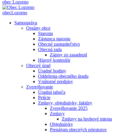
obec
Lozorno
obec
Lozorno
Samospráva
Orgány obce
Starosta
Zástupca starostu
Obecné zastupiteľstvo
Obecná rada
Zápisy zo zasadnutí
Hlavný kontrolór
Obecný úrad
Úradné hodiny
Oddelenia obecného úradu
Vnútorné predpisy
Zverejňovanie
Úradná tabuľa
Petície
Zmluvy, objednávky, faktúry
Zverejňovanie 2025
Zmluvy
Zmluvy na hrobové miesta
Objednávky
Prenájom obecných priestorov