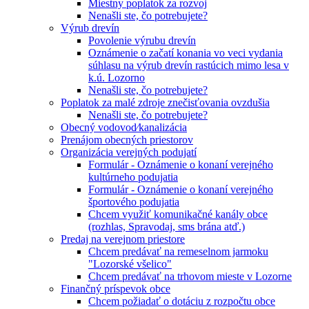
Miestny poplatok za rozvoj
Nenašli ste, čo potrebujete?
Výrub drevín
Povolenie výrubu drevín
Oznámenie o začatí konania vo veci vydania
súhlasu na výrub drevín rastúcich mimo lesa v
k.ú. Lozorno
Nenašli ste, čo potrebujete?
Poplatok za malé zdroje znečisťovania ovzdušia
Nenašli ste, čo potrebujete?
Obecný vodovod⁄kanalizácia
Prenájom obecných priestorov
Organizácia verejných podujatí
Formulár - Oznámenie o konaní verejného
kultúrneho podujatia
Formulár - Oznámenie o konaní verejného
športového podujatia
Chcem využiť komunikačné kanály obce
(rozhlas, Spravodaj, sms brána atď.)
Predaj na verejnom priestore
Chcem predávať na remeselnom jarmoku
"Lozorské všelico"
Chcem predávať na trhovom mieste v Lozorne
Finančný príspevok obce
Chcem požiadať o dotáciu z rozpočtu obce