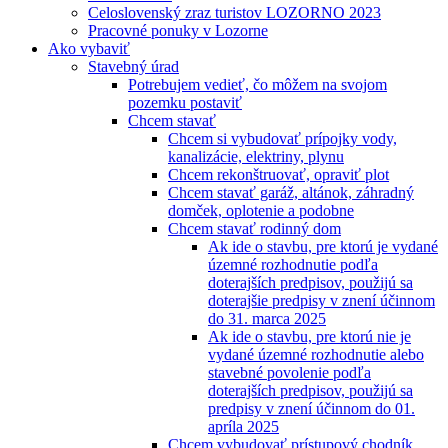
Celoslovenský zraz turistov LOZORNO 2023
Pracovné ponuky v Lozorne
Ako vybaviť
Stavebný úrad
Potrebujem vedieť, čo môžem na svojom
pozemku postaviť
Chcem stavať
Chcem si vybudovať prípojky vody,
kanalizácie, elektriny, plynu
Chcem rekonštruovať, opraviť plot
Chcem stavať garáž, altánok, záhradný
domček, oplotenie a podobne
Chcem stavať rodinný dom
Ak ide o stavbu, pre ktorú je vydané
územné rozhodnutie podľa
doterajších predpisov, použijú sa
doterajšie predpisy v znení účinnom
do 31. marca 2025
Ak ide o stavbu, pre ktorú nie je
vydané územné rozhodnutie alebo
stavebné povolenie podľa
doterajších predpisov, použijú sa
predpisy v znení účinnom do 01.
apríla 2025
Chcem vybudovať prístupový chodník,