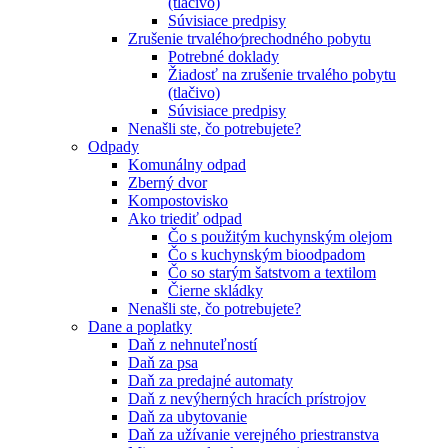
(tlačivo)
Súvisiace predpisy
Zrušenie trvalého⁄prechodného pobytu
Potrebné doklady
Žiadosť na zrušenie trvalého pobytu
(tlačivo)
Súvisiace predpisy
Nenašli ste, čo potrebujete?
Odpady
Komunálny odpad
Zberný dvor
Kompostovisko
Ako triediť odpad
Čo s použitým kuchynským olejom
Čo s kuchynským bioodpadom
Čo so starým šatstvom a textilom
Čierne skládky
Nenašli ste, čo potrebujete?
Dane a poplatky
Daň z nehnuteľností
Daň za psa
Daň za predajné automaty
Daň z nevýherných hracích prístrojov
Daň za ubytovanie
Daň za užívanie verejného priestranstva