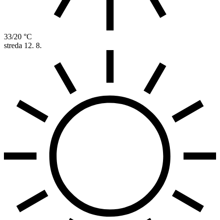
33/20 °C
streda
12. 8.