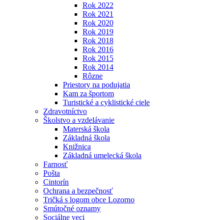
Rok 2022
Rok 2021
Rok 2020
Rok 2019
Rok 2018
Rok 2016
Rok 2015
Rok 2014
Rôzne
Priestory na podujatia
Kam za športom
Turistické a cyklistické ciele
Zdravotníctvo
Školstvo a vzdelávanie
Materská škola
Základná škola
Knižnica
Základná umelecká škola
Farnosť
Pošta
Cintorín
Ochrana a bezpečnosť
Tričká s logom obce Lozorno
Smútočné oznamy
Sociálne veci