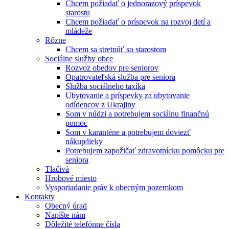
Chcem požiadať o jednorazový príspevok
starostu
Chcem požiadať o príspevok na rozvoj detí a
mládeže
Rôzne
Chcem sa stretnúť so starostom
Sociálne služby obce
Rozvoz obedov pre seniorov
Opatrovateľská služba pre seniora
Služba sociálneho taxíka
Ubytovanie a príspevky za ubytovanie
odídencov z Ukrajiny
Som v núdzi a potrebujem sociálnu finančnú
pomoc
Som v karanténe a potrebujem doviezť
nákup⁄lieky
Potrebujem zapožičať zdravotnícku pomôcku pre
seniora
Tlačivá
Hrobové miesto
Vysporiadanie práv k obecným pozemkom
Kontakty
Obecný úrad
Napíšte nám
Dôležité telefónne čísla