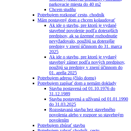
parkovacie miesta do 40 m2
Chcem studňu
Potrebujem rozkopať cestu, chodník
Mám postavený dom a chcem kolaudovať
Ak ide o stavbu, pre ktorú je vydané
stavebné povolenie podľa doterajších
predpisov, ak sa územné rozhodnutie
nevyžadovalo, použijú sa doterajšie
predpisy v znení účinnom do 31. marca
2025
Ak ide o stavbu, pre ktorú je vydaný
stavebný zámer podľa nových predpisov,
použijú sa predpisy v znení účinnom do
01. apríla 2025
Potrebujem adresu (číslo domu)
Potrebujem zapísať dom a nemám doklady
Stavba postavená od 01.10.1976 do
31.12.1989
Stavba postavená a užívaná od 01.01.1990
do 31.03.2025
Rozostavaná stavba bez stavebného
povolenia alebo v rozpore so stavebným
povolením
Potrebujem zbúrať stavbu
Potrebujem zabrať chodník, cestu