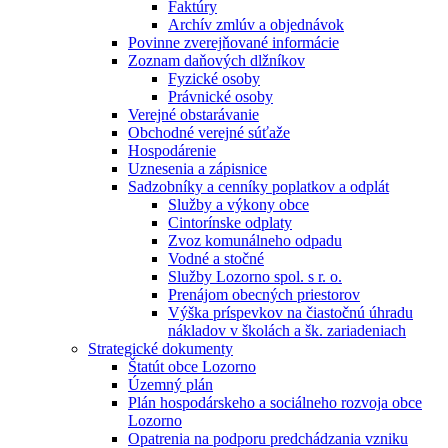
Faktúry
Archív zmlúv a objednávok
Povinne zverejňované informácie
Zoznam daňových dlžníkov
Fyzické osoby
Právnické osoby
Verejné obstarávanie
Obchodné verejné súťaže
Hospodárenie
Uznesenia a zápisnice
Sadzobníky a cenníky poplatkov a odplát
Služby a výkony obce
Cintorínske odplaty
Zvoz komunálneho odpadu
Vodné a stočné
Služby Lozorno spol. s r. o.
Prenájom obecných priestorov
Výška príspevkov na čiastočnú úhradu
nákladov v školách a šk. zariadeniach
Strategické dokumenty
Štatút obce Lozorno
Územný plán
Plán hospodárskeho a sociálneho rozvoja obce
Lozorno
Opatrenia na podporu predchádzania vzniku