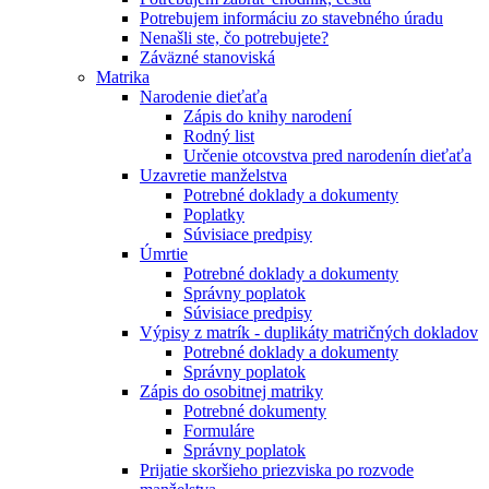
Potrebujem informáciu zo stavebného úradu
Nenašli ste, čo potrebujete?
Záväzné stanoviská
Matrika
Narodenie dieťaťa
Zápis do knihy narodení
Rodný list
Určenie otcovstva pred narodenín dieťaťa
Uzavretie manželstva
Potrebné doklady a dokumenty
Poplatky
Súvisiace predpisy
Úmrtie
Potrebné doklady a dokumenty
Správny poplatok
Súvisiace predpisy
Výpisy z matrík - duplikáty matričných dokladov
Potrebné doklady a dokumenty
Správny poplatok
Zápis do osobitnej matriky
Potrebné dokumenty
Formuláre
Správny poplatok
Prijatie skoršieho priezviska po rozvode