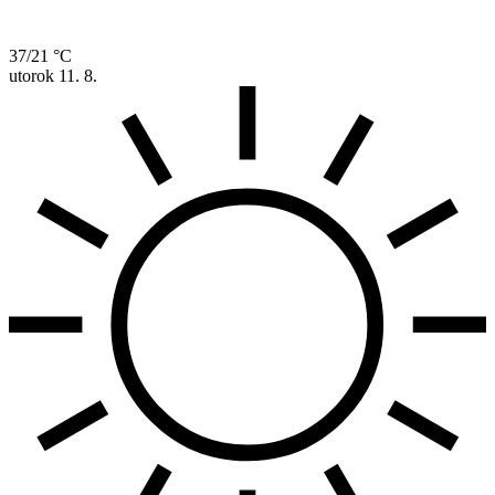
37/21 °C
utorok
11. 8.