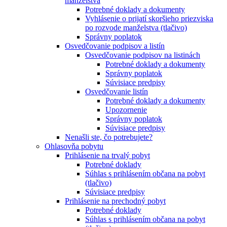
manželstva
Potrebné doklady a dokumenty
Vyhlásenie o prijatí skoršieho priezviska
po rozvode manželstva (tlačivo)
Správny poplatok
Osvedčovanie podpisov a listín
Osvedčovanie podpisov na listinách
Potrebné doklady a dokumenty
Správny poplatok
Súvisiace predpisy
Osvedčovanie listín
Potrebné doklady a dokumenty
Upozornenie
Správny poplatok
Súvisiace predpisy
Nenašli ste, čo potrebujete?
Ohlasovňa pobytu
Prihlásenie na trvalý pobyt
Potrebné doklady
Súhlas s prihlásením občana na pobyt
(tlačivo)
Súvisiace predpisy
Prihlásenie na prechodný pobyt
Potrebné doklady
Súhlas s prihlásením občana na pobyt