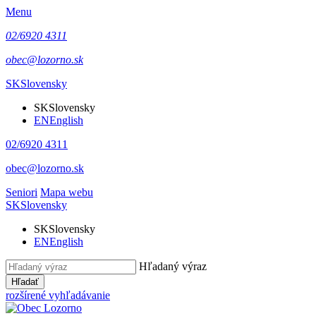
Menu
02/6920 4311
obec@lozorno.sk
SK
Slovensky
SK
Slovensky
EN
English
02/6920 4311
obec@lozorno.sk
Seniori
Mapa webu
SK
Slovensky
SK
Slovensky
EN
English
Hľadaný výraz
Hľadať
rozšírené vyhľadávanie