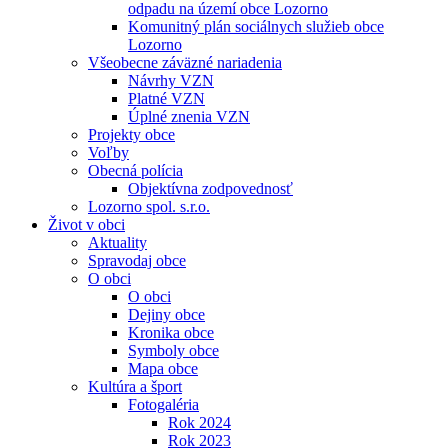
odpadu na území obce Lozorno
Komunitný plán sociálnych služieb obce
Lozorno
Všeobecne záväzné nariadenia
Návrhy VZN
Platné VZN
Úplné znenia VZN
Projekty obce
Voľby
Obecná polícia
Objektívna zodpovednosť
Lozorno spol. s.r.o.
Život v obci
Aktuality
Spravodaj obce
O obci
O obci
Dejiny obce
Kronika obce
Symboly obce
Mapa obce
Kultúra a šport
Fotogaléria
Rok 2024
Rok 2023