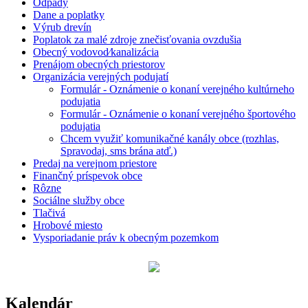
Odpady
Dane a poplatky
Výrub drevín
Poplatok za malé zdroje znečisťovania ovzdušia
Obecný vodovod⁄kanalizácia
Prenájom obecných priestorov
Organizácia verejných podujatí
Formulár - Oznámenie o konaní verejného kultúrneho
podujatia
Formulár - Oznámenie o konaní verejného športového
podujatia
Chcem využiť komunikačné kanály obce (rozhlas,
Spravodaj, sms brána atď.)
Predaj na verejnom priestore
Finančný príspevok obce
Rôzne
Sociálne služby obce
Tlačivá
Hrobové miesto
Vysporiadanie práv k obecným pozemkom
Kalendár