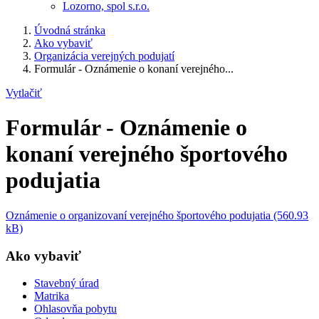
Lozorno, spol s.r.o.
Úvodná stránka
Ako vybaviť
Organizácia verejných podujatí
Formulár - Oznámenie o konaní verejného...
Vytlačiť
Formulár - Oznámenie o
konaní verejného športového
podujatia
Oznámenie o organizovaní verejného športového podujatia (560.93
kB)
Ako vybaviť
Stavebný úrad
Matrika
Ohlasovňa pobytu