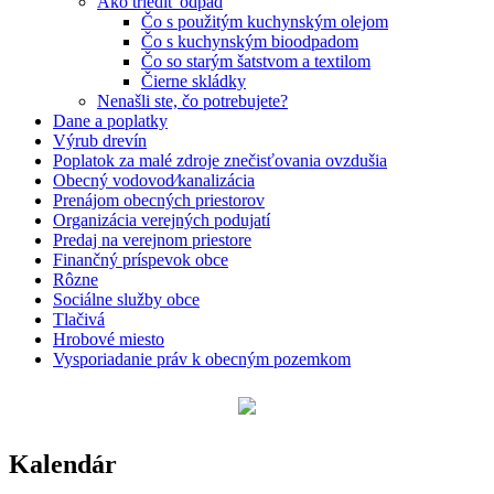
Ako triediť odpad
Čo s použitým kuchynským olejom
Čo s kuchynským bioodpadom
Čo so starým šatstvom a textilom
Čierne skládky
Nenašli ste, čo potrebujete?
Dane a poplatky
Výrub drevín
Poplatok za malé zdroje znečisťovania ovzdušia
Obecný vodovod⁄kanalizácia
Prenájom obecných priestorov
Organizácia verejných podujatí
Predaj na verejnom priestore
Finančný príspevok obce
Rôzne
Sociálne služby obce
Tlačivá
Hrobové miesto
Vysporiadanie práv k obecným pozemkom
Kalendár