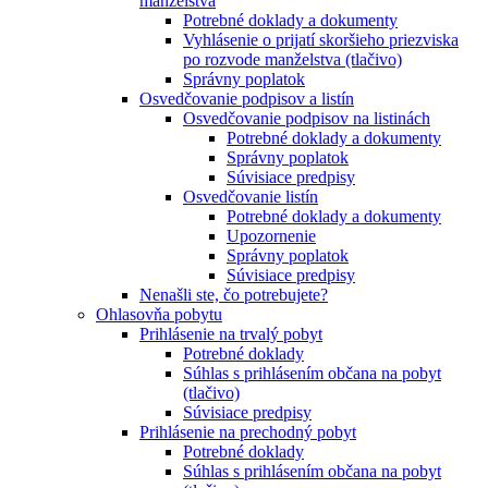
manželstva
Potrebné doklady a dokumenty
Vyhlásenie o prijatí skoršieho priezviska
po rozvode manželstva (tlačivo)
Správny poplatok
Osvedčovanie podpisov a listín
Osvedčovanie podpisov na listinách
Potrebné doklady a dokumenty
Správny poplatok
Súvisiace predpisy
Osvedčovanie listín
Potrebné doklady a dokumenty
Upozornenie
Správny poplatok
Súvisiace predpisy
Nenašli ste, čo potrebujete?
Ohlasovňa pobytu
Prihlásenie na trvalý pobyt
Potrebné doklady
Súhlas s prihlásením občana na pobyt
(tlačivo)
Súvisiace predpisy
Prihlásenie na prechodný pobyt
Potrebné doklady
Súhlas s prihlásením občana na pobyt