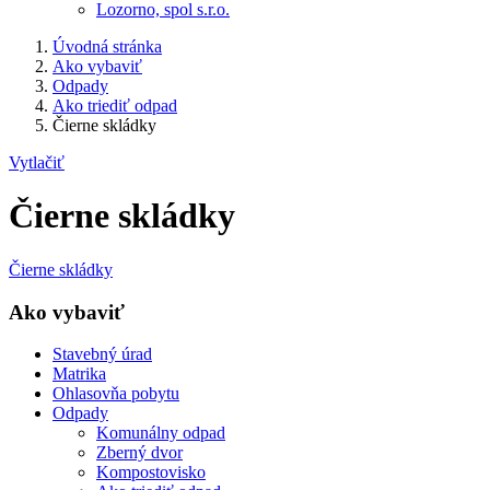
Lozorno, spol s.r.o.
Úvodná stránka
Ako vybaviť
Odpady
Ako triediť odpad
Čierne skládky
Vytlačiť
Čierne skládky
Čierne skládky
Ako vybaviť
Stavebný úrad
Matrika
Ohlasovňa pobytu
Odpady
Komunálny odpad
Zberný dvor
Kompostovisko