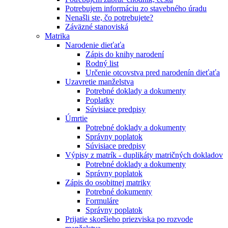
Potrebujem informáciu zo stavebného úradu
Nenašli ste, čo potrebujete?
Záväzné stanoviská
Matrika
Narodenie dieťaťa
Zápis do knihy narodení
Rodný list
Určenie otcovstva pred narodenín dieťaťa
Uzavretie manželstva
Potrebné doklady a dokumenty
Poplatky
Súvisiace predpisy
Úmrtie
Potrebné doklady a dokumenty
Správny poplatok
Súvisiace predpisy
Výpisy z matrík - duplikáty matričných dokladov
Potrebné doklady a dokumenty
Správny poplatok
Zápis do osobitnej matriky
Potrebné dokumenty
Formuláre
Správny poplatok
Prijatie skoršieho priezviska po rozvode