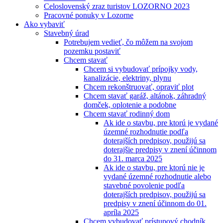
Celoslovenský zraz turistov LOZORNO 2023
Pracovné ponuky v Lozorne
Ako vybaviť
Stavebný úrad
Potrebujem vedieť, čo môžem na svojom
pozemku postaviť
Chcem stavať
Chcem si vybudovať prípojky vody,
kanalizácie, elektriny, plynu
Chcem rekonštruovať, opraviť plot
Chcem stavať garáž, altánok, záhradný
domček, oplotenie a podobne
Chcem stavať rodinný dom
Ak ide o stavbu, pre ktorú je vydané
územné rozhodnutie podľa
doterajších predpisov, použijú sa
doterajšie predpisy v znení účinnom
do 31. marca 2025
Ak ide o stavbu, pre ktorú nie je
vydané územné rozhodnutie alebo
stavebné povolenie podľa
doterajších predpisov, použijú sa
predpisy v znení účinnom do 01.
apríla 2025
Chcem vybudovať prístupový chodník,