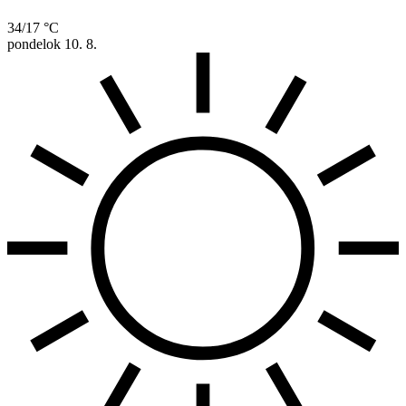
34/17 °C
pondelok
10. 8.