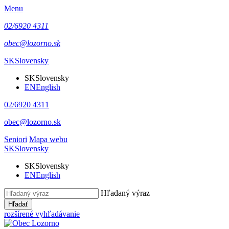
Menu
02/6920 4311
obec@lozorno.sk
SK
Slovensky
SK
Slovensky
EN
English
02/6920 4311
obec@lozorno.sk
Seniori
Mapa webu
SK
Slovensky
SK
Slovensky
EN
English
Hľadaný výraz
Hľadať
rozšírené vyhľadávanie