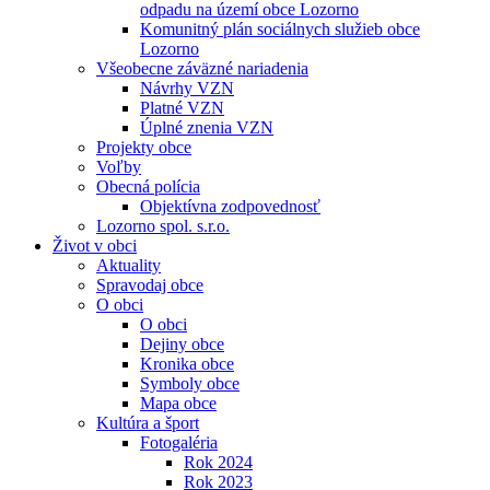
odpadu na území obce Lozorno
Komunitný plán sociálnych služieb obce
Lozorno
Všeobecne záväzné nariadenia
Návrhy VZN
Platné VZN
Úplné znenia VZN
Projekty obce
Voľby
Obecná polícia
Objektívna zodpovednosť
Lozorno spol. s.r.o.
Život v obci
Aktuality
Spravodaj obce
O obci
O obci
Dejiny obce
Kronika obce
Symboly obce
Mapa obce
Kultúra a šport
Fotogaléria
Rok 2024
Rok 2023