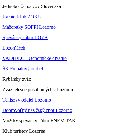
Jednota dôchodcov Slovenska
Karate Klub ZOKU
Mažoretky SOFFI Lozorno
Spevácky súbor LOZA
Lozorňáček
VADIDLO - Ochotnícke divadlo
ŠK Futbalový oddiel
Rybársky zväz
Zväz telesne postihnutých - Lozorno
Tenisový oddiel Lozorno
Dobrovoľný hasičský zbor Lozorno
Mužský spevácky súbor ENEM TAK
Klub turistov Lozorna