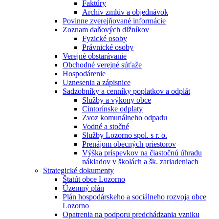
Faktúry
Archív zmlúv a objednávok
Povinne zverejňované informácie
Zoznam daňových dlžníkov
Fyzické osoby
Právnické osoby
Verejné obstarávanie
Obchodné verejné súťaže
Hospodárenie
Uznesenia a zápisnice
Sadzobníky a cenníky poplatkov a odplát
Služby a výkony obce
Cintorínske odplaty
Zvoz komunálneho odpadu
Vodné a stočné
Služby Lozorno spol. s r. o.
Prenájom obecných priestorov
Výška príspevkov na čiastočnú úhradu
nákladov v školách a šk. zariadeniach
Strategické dokumenty
Štatút obce Lozorno
Územný plán
Plán hospodárskeho a sociálneho rozvoja obce
Lozorno
Opatrenia na podporu predchádzania vzniku