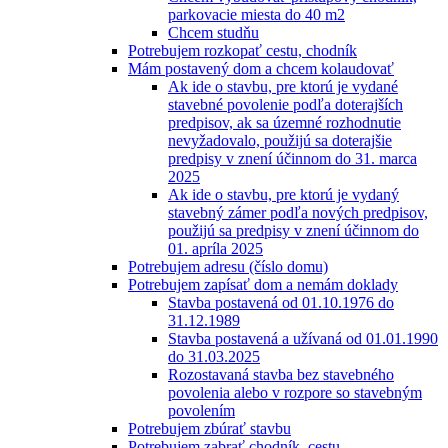
parkovacie miesta do 40 m2
Chcem studňu
Potrebujem rozkopať cestu, chodník
Mám postavený dom a chcem kolaudovať
Ak ide o stavbu, pre ktorú je vydané
stavebné povolenie podľa doterajších
predpisov, ak sa územné rozhodnutie
nevyžadovalo, použijú sa doterajšie
predpisy v znení účinnom do 31. marca
2025
Ak ide o stavbu, pre ktorú je vydaný
stavebný zámer podľa nových predpisov,
použijú sa predpisy v znení účinnom do
01. apríla 2025
Potrebujem adresu (číslo domu)
Potrebujem zapísať dom a nemám doklady
Stavba postavená od 01.10.1976 do
31.12.1989
Stavba postavená a užívaná od 01.01.1990
do 31.03.2025
Rozostavaná stavba bez stavebného
povolenia alebo v rozpore so stavebným
povolením
Potrebujem zbúrať stavbu
Potrebujem zabrať chodník, cestu