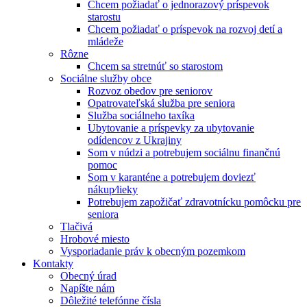
Chcem požiadať o jednorazový príspevok
starostu
Chcem požiadať o príspevok na rozvoj detí a
mládeže
Rôzne
Chcem sa stretnúť so starostom
Sociálne služby obce
Rozvoz obedov pre seniorov
Opatrovateľská služba pre seniora
Služba sociálneho taxíka
Ubytovanie a príspevky za ubytovanie
odídencov z Ukrajiny
Som v núdzi a potrebujem sociálnu finančnú
pomoc
Som v karanténe a potrebujem doviezť
nákup⁄lieky
Potrebujem zapožičať zdravotnícku pomôcku pre
seniora
Tlačivá
Hrobové miesto
Vysporiadanie práv k obecným pozemkom
Kontakty
Obecný úrad
Napíšte nám
Dôležité telefónne čísla