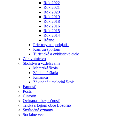
Rok 2022
Rok 2021
Rok 2020
Rok 2019
Rok 2018
Rok 2016
Rok 2015
Rok 2014
Rôzne
Priestory na podujatia
Kam za športom
Turistické a cyklistické ciele
Zdravotníctvo
Školstvo a vzdelávanie
Materská škola
Základná škola
Knižnica
Základná umelecká škola
Farnosť
Pošta
Cintorín
Ochrana a bezpečnosť
Tričká s logom obce Lozorno
Smútočné oznamy
Sociálne veci