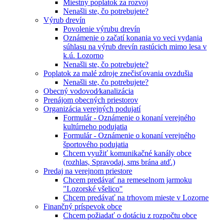
Miestny poplatok za rozvoj
Nenašli ste, čo potrebujete?
Výrub drevín
Povolenie výrubu drevín
Oznámenie o začatí konania vo veci vydania
súhlasu na výrub drevín rastúcich mimo lesa v
k.ú. Lozorno
Nenašli ste, čo potrebujete?
Poplatok za malé zdroje znečisťovania ovzdušia
Nenašli ste, čo potrebujete?
Obecný vodovod⁄kanalizácia
Prenájom obecných priestorov
Organizácia verejných podujatí
Formulár - Oznámenie o konaní verejného
kultúrneho podujatia
Formulár - Oznámenie o konaní verejného
športového podujatia
Chcem využiť komunikačné kanály obce
(rozhlas, Spravodaj, sms brána atď.)
Predaj na verejnom priestore
Chcem predávať na remeselnom jarmoku
"Lozorské všelico"
Chcem predávať na trhovom mieste v Lozorne
Finančný príspevok obce
Chcem požiadať o dotáciu z rozpočtu obce