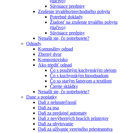
(tlačivo)
Súvisiace predpisy
Zrušenie trvalého⁄prechodného pobytu
Potrebné doklady
Žiadosť na zrušenie trvalého pobytu
(tlačivo)
Súvisiace predpisy
Nenašli ste, čo potrebujete?
Odpady
Komunálny odpad
Zberný dvor
Kompostovisko
Ako triediť odpad
Čo s použitým kuchynským olejom
Čo s kuchynským bioodpadom
Čo so starým šatstvom a textilom
Čierne skládky
Nenašli ste, čo potrebujete?
Dane a poplatky
Daň z nehnuteľností
Daň za psa
Daň za predajné automaty
Daň z nevýherných hracích prístrojov
Daň za ubytovanie
Daň za užívanie verejného priestranstva