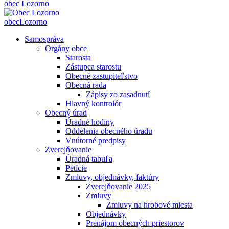
obec
Lozorno
obec
Lozorno
Samospráva
Orgány obce
Starosta
Zástupca starostu
Obecné zastupiteľstvo
Obecná rada
Zápisy zo zasadnutí
Hlavný kontrolór
Obecný úrad
Úradné hodiny
Oddelenia obecného úradu
Vnútorné predpisy
Zverejňovanie
Úradná tabuľa
Petície
Zmluvy, objednávky, faktúry
Zverejňovanie 2025
Zmluvy
Zmluvy na hrobové miesta
Objednávky
Prenájom obecných priestorov