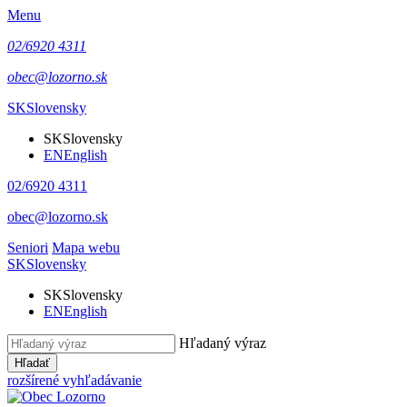
Menu
02/6920 4311
obec@lozorno.sk
SK
Slovensky
SK
Slovensky
EN
English
02/6920 4311
obec@lozorno.sk
Seniori
Mapa webu
SK
Slovensky
SK
Slovensky
EN
English
Hľadaný výraz
Hľadať
rozšírené vyhľadávanie