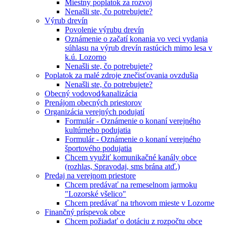
Miestny poplatok za rozvoj
Nenašli ste, čo potrebujete?
Výrub drevín
Povolenie výrubu drevín
Oznámenie o začatí konania vo veci vydania
súhlasu na výrub drevín rastúcich mimo lesa v
k.ú. Lozorno
Nenašli ste, čo potrebujete?
Poplatok za malé zdroje znečisťovania ovzdušia
Nenašli ste, čo potrebujete?
Obecný vodovod⁄kanalizácia
Prenájom obecných priestorov
Organizácia verejných podujatí
Formulár - Oznámenie o konaní verejného
kultúrneho podujatia
Formulár - Oznámenie o konaní verejného
športového podujatia
Chcem využiť komunikačné kanály obce
(rozhlas, Spravodaj, sms brána atď.)
Predaj na verejnom priestore
Chcem predávať na remeselnom jarmoku
"Lozorské všelico"
Chcem predávať na trhovom mieste v Lozorne
Finančný príspevok obce
Chcem požiadať o dotáciu z rozpočtu obce