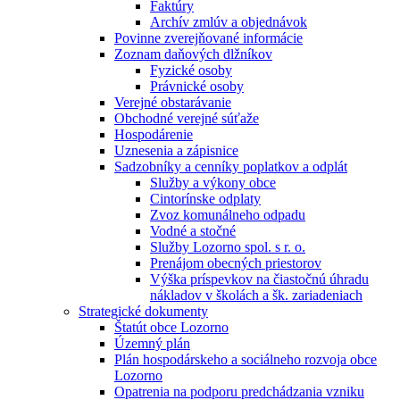
Faktúry
Archív zmlúv a objednávok
Povinne zverejňované informácie
Zoznam daňových dlžníkov
Fyzické osoby
Právnické osoby
Verejné obstarávanie
Obchodné verejné súťaže
Hospodárenie
Uznesenia a zápisnice
Sadzobníky a cenníky poplatkov a odplát
Služby a výkony obce
Cintorínske odplaty
Zvoz komunálneho odpadu
Vodné a stočné
Služby Lozorno spol. s r. o.
Prenájom obecných priestorov
Výška príspevkov na čiastočnú úhradu
nákladov v školách a šk. zariadeniach
Strategické dokumenty
Štatút obce Lozorno
Územný plán
Plán hospodárskeho a sociálneho rozvoja obce
Lozorno
Opatrenia na podporu predchádzania vzniku