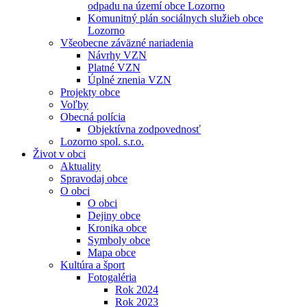
odpadu na území obce Lozorno
Komunitný plán sociálnych služieb obce
Lozorno
Všeobecne záväzné nariadenia
Návrhy VZN
Platné VZN
Úplné znenia VZN
Projekty obce
Voľby
Obecná polícia
Objektívna zodpovednosť
Lozorno spol. s.r.o.
Život v obci
Aktuality
Spravodaj obce
O obci
O obci
Dejiny obce
Kronika obce
Symboly obce
Mapa obce
Kultúra a šport
Fotogaléria
Rok 2024
Rok 2023