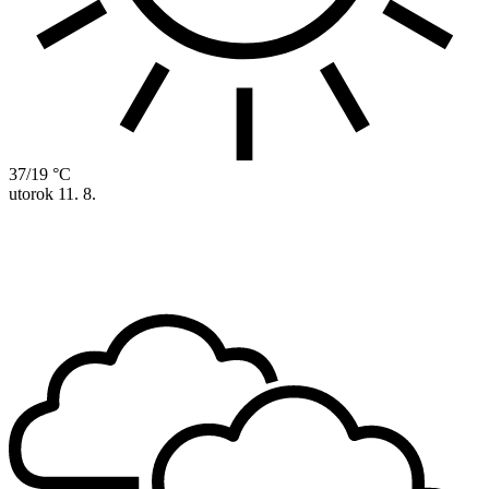
37/19 °C
utorok
11. 8.