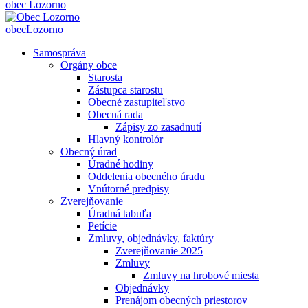
obec
Lozorno
obec
Lozorno
Samospráva
Orgány obce
Starosta
Zástupca starostu
Obecné zastupiteľstvo
Obecná rada
Zápisy zo zasadnutí
Hlavný kontrolór
Obecný úrad
Úradné hodiny
Oddelenia obecného úradu
Vnútorné predpisy
Zverejňovanie
Úradná tabuľa
Petície
Zmluvy, objednávky, faktúry
Zverejňovanie 2025
Zmluvy
Zmluvy na hrobové miesta
Objednávky
Prenájom obecných priestorov