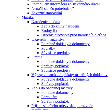
Potrebujem informáciu zo stavebného úradu
Nenašli ste, čo potrebujete?
Záväzné stanoviská
Matrika
Narodenie dieťaťa
Zápis do knihy narodení
Rodný list
Určenie otcovstva pred narodenín dieťaťa
Uzavretie manželstva
Potrebné doklady a dokumenty
Poplatky
Súvisiace predpisy
Úmrtie
Potrebné doklady a dokumenty
Správny poplatok
Súvisiace predpisy
Výpisy z matrík - duplikáty matričných dokladov
Potrebné doklady a dokumenty
Správny poplatok
Zápis do osobitnej matriky
Potrebné dokumenty
Formuláre
Správny poplatok
Prijatie skoršieho priezviska po rozvode