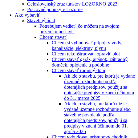
Celoslovenský zraz turistov LOZORNO 2023
Pracovné ponuky v Lozorne
Ako vybaviť
Stavebný úrad
Potrebujem vedieť, čo môžem na svojom
pozemku postaviť
Chcem stavať
Chcem si vybudovať prípojky vody,
kanalizácie, elektriny, plynu
Chcem rekonštruovať, opraviť plot
Chcem stavať garáž, altánok, záhradný
domček, oplotenie a podobne
Chcem stavať rodinný dom
Ak ide o stavbu, pre ktorú je vydané
územné rozhodnutie podľa
doterajších predpisov, použijú sa
doterajšie predpisy v znení účinnom
do 31. marca 2025
Ak ide o stavbu, pre ktorú nie je
vydané územné rozhodnutie alebo
stavebné povolenie podľa
doterajších predpisov, použijú sa
predpisy v znení účinnom do 01.
apríla 2025
Chcem vybudovať prístupový chodník,