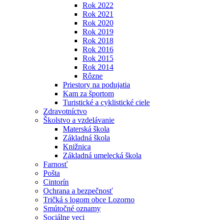
Rok 2022
Rok 2021
Rok 2020
Rok 2019
Rok 2018
Rok 2016
Rok 2015
Rok 2014
Rôzne
Priestory na podujatia
Kam za športom
Turistické a cyklistické ciele
Zdravotníctvo
Školstvo a vzdelávanie
Materská škola
Základná škola
Knižnica
Základná umelecká škola
Farnosť
Pošta
Cintorín
Ochrana a bezpečnosť
Tričká s logom obce Lozorno
Smútočné oznamy
Sociálne veci