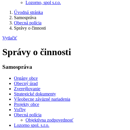
Lozorno, spol s.r.o.
Úvodná stránka
Samospráva
Obecná polícia
Správy o činnosti
Vytlačiť
Správy o činnosti
Samospráva
Orgány obce
Obecný úrad
Zverejňovanie
Strategické dokumenty
Všeobecne záväzné nariadenia
Projekty obce
Voľby
Obecná polícia
Objektívna zodpovednosť
Lozorno spol. s.r.o.