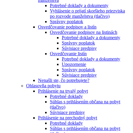
manželstva
Potrebné doklady a dokumenty
Vyhlásenie o prijatí skoršieho priezviska
po rozvode manželstva (tlačivo)
Správny poplatok
Osvedčovanie podpisov a listín
Osvedčovanie podpisov na listinách
Potrebné doklady a dokumenty
Správny poplatok
Súvisiace predpisy
Osvedčovanie listín
Potrebné doklady a dokumenty
Upozornenie
Správny poplatok
Súvisiace predpisy
Nenašli ste, čo potrebujete?
Ohlasovňa pobytu
Prihlásenie na trvalý pobyt
Potrebné doklady
Súhlas s prihlásením občana na pobyt
(tlačivo)
Súvisiace predpisy
Prihlásenie na prechodný pobyt
Potrebné doklady
Súhlas s prihlásením občana na pobyt