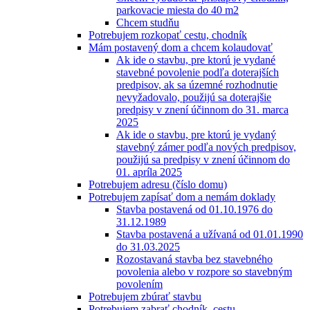
parkovacie miesta do 40 m2
Chcem studňu
Potrebujem rozkopať cestu, chodník
Mám postavený dom a chcem kolaudovať
Ak ide o stavbu, pre ktorú je vydané
stavebné povolenie podľa doterajších
predpisov, ak sa územné rozhodnutie
nevyžadovalo, použijú sa doterajšie
predpisy v znení účinnom do 31. marca
2025
Ak ide o stavbu, pre ktorú je vydaný
stavebný zámer podľa nových predpisov,
použijú sa predpisy v znení účinnom do
01. apríla 2025
Potrebujem adresu (číslo domu)
Potrebujem zapísať dom a nemám doklady
Stavba postavená od 01.10.1976 do
31.12.1989
Stavba postavená a užívaná od 01.01.1990
do 31.03.2025
Rozostavaná stavba bez stavebného
povolenia alebo v rozpore so stavebným
povolením
Potrebujem zbúrať stavbu
Potrebujem zabrať chodník, cestu