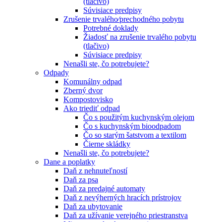
(tlačivo)
Súvisiace predpisy
Zrušenie trvalého⁄prechodného pobytu
Potrebné doklady
Žiadosť na zrušenie trvalého pobytu
(tlačivo)
Súvisiace predpisy
Nenašli ste, čo potrebujete?
Odpady
Komunálny odpad
Zberný dvor
Kompostovisko
Ako triediť odpad
Čo s použitým kuchynským olejom
Čo s kuchynským bioodpadom
Čo so starým šatstvom a textilom
Čierne skládky
Nenašli ste, čo potrebujete?
Dane a poplatky
Daň z nehnuteľností
Daň za psa
Daň za predajné automaty
Daň z nevýherných hracích prístrojov
Daň za ubytovanie
Daň za užívanie verejného priestranstva