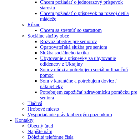
Chcem požiadať o jednorazový príspevok
starostu
Chcem požiadať o príspevok na rozvoj detí a
mládeže
Rôzne
Chcem sa stretnúť so starostom
Sociálne služby obce
Rozvoz obedov pre seniorov
Opatrovateľská služba pre seniora
Služba sociálneho taxíka
Ubytovanie a príspevky za ubytovanie
odídencov z Ukrajiny
Som v núdzi a potrebujem sociálnu finančnú
pomoc
Som v karanténe a potrebujem doviezť
nákup⁄lieky
Potrebujem zapožičať zdravotnícku pomôcku pre
seniora
Tlačivá
Hrobové miesto
Vysporiadanie práv k obecným pozemkom
Kontakty
Obecný úrad
Napíšte nám
Dôležité telefónne čísla