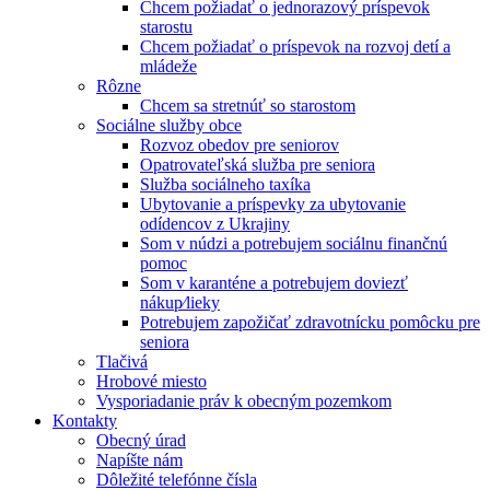
Chcem požiadať o jednorazový príspevok
starostu
Chcem požiadať o príspevok na rozvoj detí a
mládeže
Rôzne
Chcem sa stretnúť so starostom
Sociálne služby obce
Rozvoz obedov pre seniorov
Opatrovateľská služba pre seniora
Služba sociálneho taxíka
Ubytovanie a príspevky za ubytovanie
odídencov z Ukrajiny
Som v núdzi a potrebujem sociálnu finančnú
pomoc
Som v karanténe a potrebujem doviezť
nákup⁄lieky
Potrebujem zapožičať zdravotnícku pomôcku pre
seniora
Tlačivá
Hrobové miesto
Vysporiadanie práv k obecným pozemkom
Kontakty
Obecný úrad
Napíšte nám
Dôležité telefónne čísla