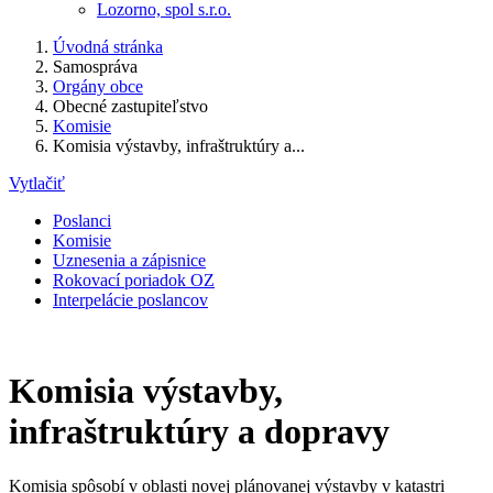
Lozorno, spol s.r.o.
Úvodná stránka
Samospráva
Orgány obce
Obecné zastupiteľstvo
Komisie
Komisia výstavby, infraštruktúry a...
Vytlačiť
Poslanci
Komisie
Uznesenia a zápisnice
Rokovací poriadok OZ
Interpelácie poslancov
Komisia výstavby,
infraštruktúry a dopravy
Komisia spôsobí v oblasti novej plánovanej výstavby v katastri