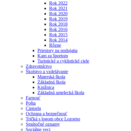
Rok 2022
Rok 2021
Rok 2020
Rok 2019
Rok 2018
Rok 2016
Rok 2015
Rok 2014
Rôzne
Priestory na podujatia
Kam za športom
Turistické a cyklistické ciele
Zdravotníctvo
Školstvo a vzdelávanie
Materská škola
Základná škola
Knižnica
Základná umelecká škola
Farnosť
Pošta
Cintorín
Ochrana a bezpečnosť
Tričká s logom obce Lozorno
Smútočné oznamy
Sociálne veci