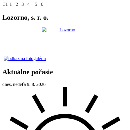
31
1
2
3
4
5
6
Lozorno, s. r. o.
Aktuálne počasie
dnes, nedeľa 9. 8. 2026