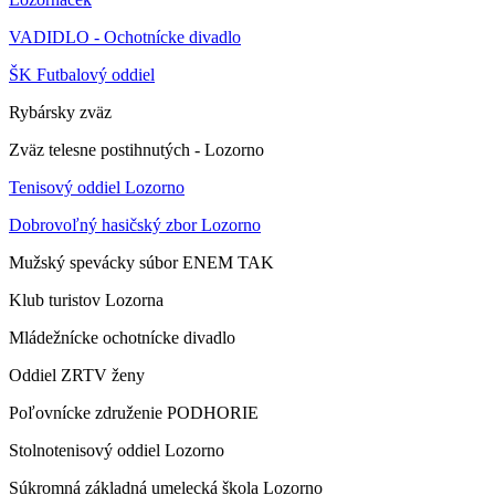
VADIDLO - Ochotnícke divadlo
ŠK Futbalový oddiel
Rybársky zväz
Zväz telesne postihnutých - Lozorno
Tenisový oddiel Lozorno
Dobrovoľný hasičský zbor Lozorno
Mužský spevácky súbor ENEM TAK
Klub turistov Lozorna
Mládežnícke ochotnícke divadlo
Oddiel ZRTV ženy
Poľovnícke združenie PODHORIE
Stolnotenisový oddiel Lozorno
Súkromná základná umelecká škola Lozorno