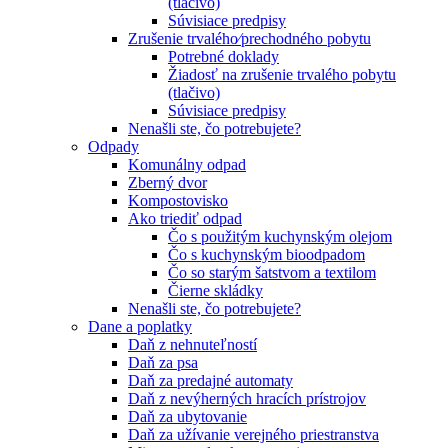
(tlačivo)
Súvisiace predpisy
Zrušenie trvalého⁄prechodného pobytu
Potrebné doklady
Žiadosť na zrušenie trvalého pobytu
(tlačivo)
Súvisiace predpisy
Nenašli ste, čo potrebujete?
Odpady
Komunálny odpad
Zberný dvor
Kompostovisko
Ako triediť odpad
Čo s použitým kuchynským olejom
Čo s kuchynským bioodpadom
Čo so starým šatstvom a textilom
Čierne skládky
Nenašli ste, čo potrebujete?
Dane a poplatky
Daň z nehnuteľností
Daň za psa
Daň za predajné automaty
Daň z nevýherných hracích prístrojov
Daň za ubytovanie
Daň za užívanie verejného priestranstva