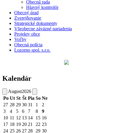
Obecná rada
Hlavný kontrolór
Obecný úrad
Zverejňovanie
Strategické dokumenty
Všeobecne záväzné nariadenia
Projekty obce
Voľby
Obecná polícia
Lozorno spol. s.r.o.
Kalendár
August
2026
Po
Ut
St
Št
Pia
So
Ne
27
28
29
30
31
1
2
3
4
5
6
7
8
9
10
11
12
13
14
15
16
17
18
19
20
21
22
23
24
25
26
27
28
29
30