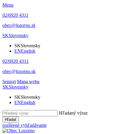
Menu
02/6920 4311
obec@lozorno.sk
SK
Slovensky
SK
Slovensky
EN
English
02/6920 4311
obec@lozorno.sk
Seniori
Mapa webu
SK
Slovensky
SK
Slovensky
EN
English
Hľadaný výraz
Hľadať
rozšírené vyhľadávanie