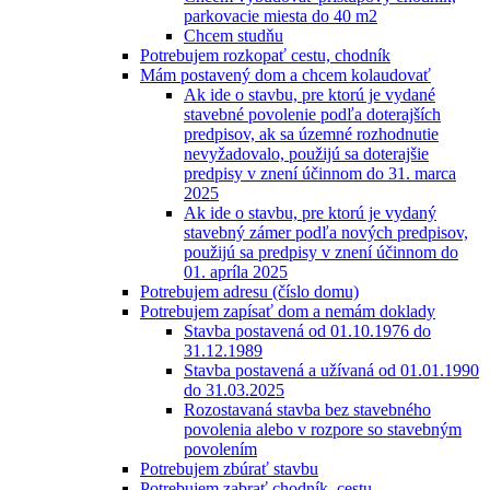
parkovacie miesta do 40 m2
Chcem studňu
Potrebujem rozkopať cestu, chodník
Mám postavený dom a chcem kolaudovať
Ak ide o stavbu, pre ktorú je vydané
stavebné povolenie podľa doterajších
predpisov, ak sa územné rozhodnutie
nevyžadovalo, použijú sa doterajšie
predpisy v znení účinnom do 31. marca
2025
Ak ide o stavbu, pre ktorú je vydaný
stavebný zámer podľa nových predpisov,
použijú sa predpisy v znení účinnom do
01. apríla 2025
Potrebujem adresu (číslo domu)
Potrebujem zapísať dom a nemám doklady
Stavba postavená od 01.10.1976 do
31.12.1989
Stavba postavená a užívaná od 01.01.1990
do 31.03.2025
Rozostavaná stavba bez stavebného
povolenia alebo v rozpore so stavebným
povolením
Potrebujem zbúrať stavbu
Potrebujem zabrať chodník, cestu