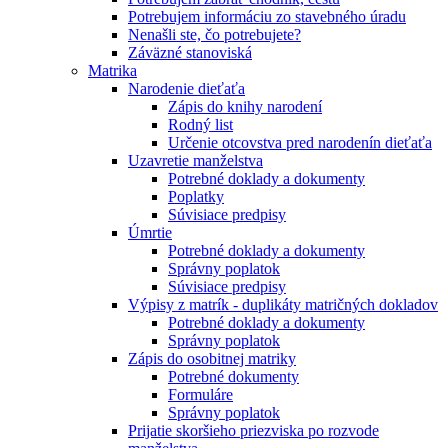
Potrebujem informáciu zo stavebného úradu
Nenašli ste, čo potrebujete?
Záväzné stanoviská
Matrika
Narodenie dieťaťa
Zápis do knihy narodení
Rodný list
Určenie otcovstva pred narodenín dieťaťa
Uzavretie manželstva
Potrebné doklady a dokumenty
Poplatky
Súvisiace predpisy
Úmrtie
Potrebné doklady a dokumenty
Správny poplatok
Súvisiace predpisy
Výpisy z matrík - duplikáty matričných dokladov
Potrebné doklady a dokumenty
Správny poplatok
Zápis do osobitnej matriky
Potrebné dokumenty
Formuláre
Správny poplatok
Prijatie skoršieho priezviska po rozvode