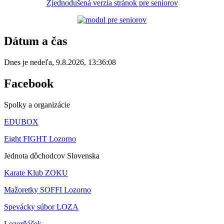
Zjednodušená verzia stránok pre seniorov
Dátum a čas
Dnes je
nedeľa
,
9.8.2026
,
13:36:08
Facebook
Spolky a organizácie
EDUBOX
Eight FIGHT Lozorno
Jednota dôchodcov Slovenska
Karate Klub ZOKU
Mažoretky SOFFI Lozorno
Spevácky súbor LOZA
Lozorňáček