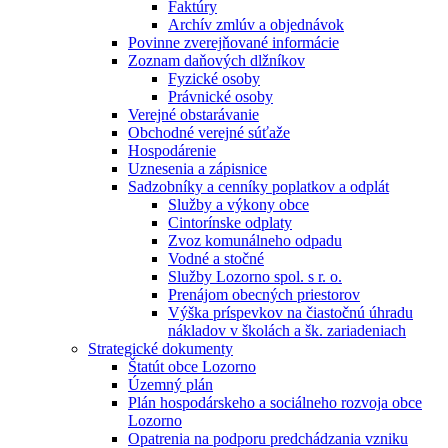
Faktúry
Archív zmlúv a objednávok
Povinne zverejňované informácie
Zoznam daňových dlžníkov
Fyzické osoby
Právnické osoby
Verejné obstarávanie
Obchodné verejné súťaže
Hospodárenie
Uznesenia a zápisnice
Sadzobníky a cenníky poplatkov a odplát
Služby a výkony obce
Cintorínske odplaty
Zvoz komunálneho odpadu
Vodné a stočné
Služby Lozorno spol. s r. o.
Prenájom obecných priestorov
Výška príspevkov na čiastočnú úhradu
nákladov v školách a šk. zariadeniach
Strategické dokumenty
Štatút obce Lozorno
Územný plán
Plán hospodárskeho a sociálneho rozvoja obce
Lozorno
Opatrenia na podporu predchádzania vzniku