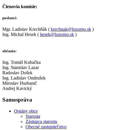
Členovia komisie:
poslanci:
Mgr. Ladislav Krechňák (
krechnak@lozorno.sk
)
Ing. Michal Hesek (
hesek@lozorno.sk
)
občania:
Ing. Tomáš Kubačka
Ing. Stanislav Lazar
Radoslav Došek
Ing. Ladislav Ondrušek
Miroslav Hurbanič
Andrej Kavický
Samospráva
Orgány obce
Starosta
Zástupca starostu
Obecné zastupiteľstvo