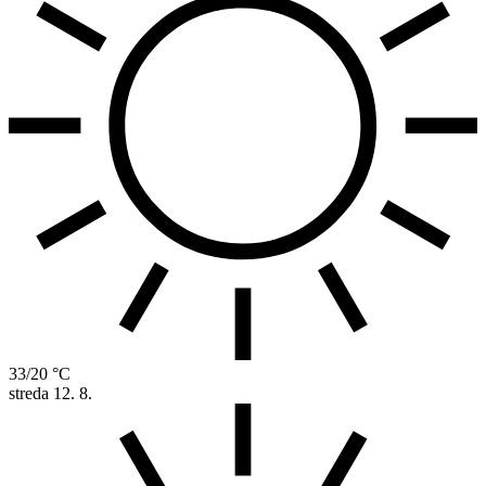
33/20 °C
streda
12. 8.