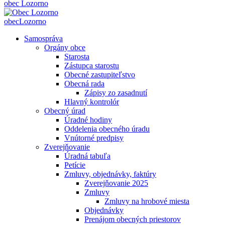
obec
Lozorno
obec
Lozorno
Samospráva
Orgány obce
Starosta
Zástupca starostu
Obecné zastupiteľstvo
Obecná rada
Zápisy zo zasadnutí
Hlavný kontrolór
Obecný úrad
Úradné hodiny
Oddelenia obecného úradu
Vnútorné predpisy
Zverejňovanie
Úradná tabuľa
Petície
Zmluvy, objednávky, faktúry
Zverejňovanie 2025
Zmluvy
Zmluvy na hrobové miesta
Objednávky
Prenájom obecných priestorov