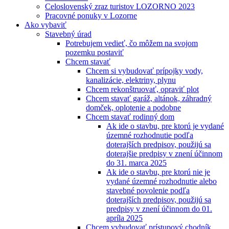
Celoslovenský zraz turistov LOZORNO 2023
Pracovné ponuky v Lozorne
Ako vybaviť
Stavebný úrad
Potrebujem vedieť, čo môžem na svojom
pozemku postaviť
Chcem stavať
Chcem si vybudovať prípojky vody,
kanalizácie, elektriny, plynu
Chcem rekonštruovať, opraviť plot
Chcem stavať garáž, altánok, záhradný
domček, oplotenie a podobne
Chcem stavať rodinný dom
Ak ide o stavbu, pre ktorú je vydané
územné rozhodnutie podľa
doterajších predpisov, použijú sa
doterajšie predpisy v znení účinnom
do 31. marca 2025
Ak ide o stavbu, pre ktorú nie je
vydané územné rozhodnutie alebo
stavebné povolenie podľa
doterajších predpisov, použijú sa
predpisy v znení účinnom do 01.
apríla 2025
Chcem vybudovať prístupový chodník,