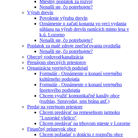
Miestny poplatok za rozvoj
Nenašli ste, čo potrebujete?
Výrub drevín
Povolenie výrubu drevín
Oznámenie o začatí konania vo veci vydania
súhlasu na výrub drevín rastúcich mimo lesa v
k.ú. Lozorno
Nenašli ste, čo potrebujete?
Poplatok za malé zdroje znečisťovania ovzdušia
Nenašli ste, čo potrebujete?
Obecný vodovod⁄kanalizácia
Prenájom obecných priestorov
Organizácia verejných podujatí
Formulár - Oznámenie o konaní verejného
kultúrneho podujatia
Formulár - Oznámenie o konaní verejného
športového podujatia
Chcem využiť komunikačné kanály obce
(rozhlas, Spravodaj, sms brána atď.)
Predaj na verejnom priestore
Chcem predávať na remeselnom jarmoku
"Lozorské všelico"
Chcem predávať na trhovom mieste v Lozorne
Finančný príspevok obce
Chcem požiadať o dotáciu z rozpočtu obce