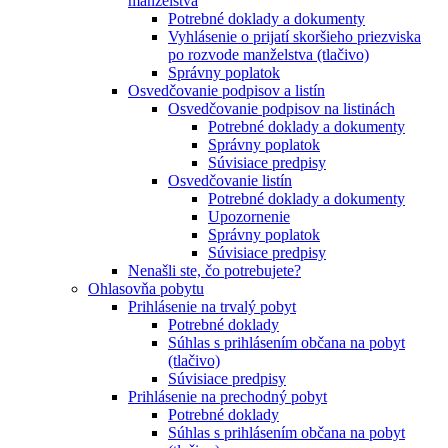
manželstva
Potrebné doklady a dokumenty
Vyhlásenie o prijatí skoršieho priezviska
po rozvode manželstva (tlačivo)
Správny poplatok
Osvedčovanie podpisov a listín
Osvedčovanie podpisov na listinách
Potrebné doklady a dokumenty
Správny poplatok
Súvisiace predpisy
Osvedčovanie listín
Potrebné doklady a dokumenty
Upozornenie
Správny poplatok
Súvisiace predpisy
Nenašli ste, čo potrebujete?
Ohlasovňa pobytu
Prihlásenie na trvalý pobyt
Potrebné doklady
Súhlas s prihlásením občana na pobyt
(tlačivo)
Súvisiace predpisy
Prihlásenie na prechodný pobyt
Potrebné doklady
Súhlas s prihlásením občana na pobyt