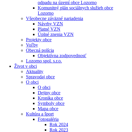
odpadu na území obce Lozorno
Komunitný plán sociálnych služieb obce
Lozorno
Všeobecne záväzné nariadenia
Návrhy VZN
Platné VZN
Úplné znenia VZN
Projekty obce
Voľby
Obecná polícia
Objektívna zodpovednosť
Lozorno spol. s.r.o.
Život v obci
Aktuality
Spravodaj obce
O obci
O obci
Dejiny obce
Kronika obce
Symboly obce
Mapa obce
Kultúra a šport
Fotogaléria
Rok 2024
Rok 2023