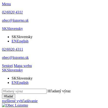
Menu
02/6920 4311
obec@lozorno.sk
SK
Slovensky
SK
Slovensky
EN
English
02/6920 4311
obec@lozorno.sk
Seniori
Mapa webu
SK
Slovensky
SK
Slovensky
EN
English
Hľadaný výraz
Hľadať
rozšírené vyhľadávanie