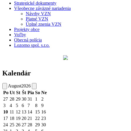
Strategické dokumenty
Všeobecne záväzné nariadenia
Návrhy VZN
Platné VZN
Úplné znenia VZN
Projekty obce
Voľby
Obecná polícia
Lozorno spol. s.r.o.
Kalendár
August
2026
Po
Ut
St
Št
Pia
So
Ne
27
28
29
30
31
1
2
3
4
5
6
7
8
9
10
11
12
13
14
15
16
17
18
19
20
21
22
23
24
25
26
27
28
29
30