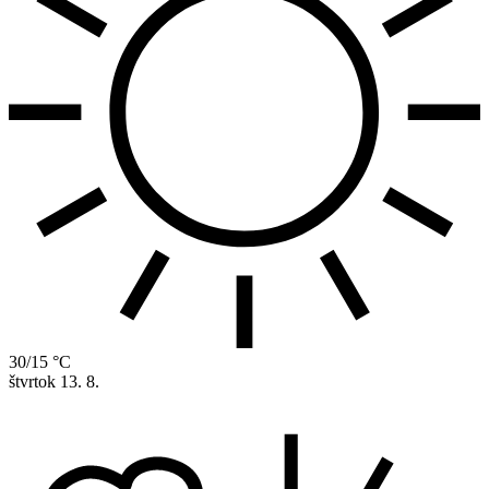
30/15 °C
štvrtok
13. 8.