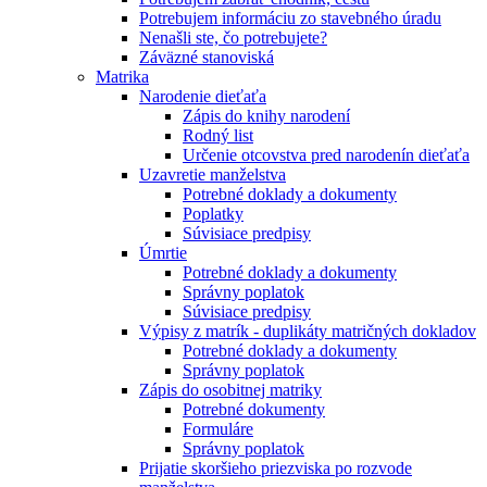
Potrebujem informáciu zo stavebného úradu
Nenašli ste, čo potrebujete?
Záväzné stanoviská
Matrika
Narodenie dieťaťa
Zápis do knihy narodení
Rodný list
Určenie otcovstva pred narodenín dieťaťa
Uzavretie manželstva
Potrebné doklady a dokumenty
Poplatky
Súvisiace predpisy
Úmrtie
Potrebné doklady a dokumenty
Správny poplatok
Súvisiace predpisy
Výpisy z matrík - duplikáty matričných dokladov
Potrebné doklady a dokumenty
Správny poplatok
Zápis do osobitnej matriky
Potrebné dokumenty
Formuláre
Správny poplatok
Prijatie skoršieho priezviska po rozvode