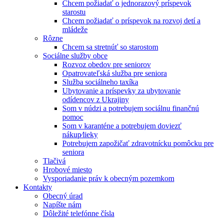
Chcem požiadať o jednorazový príspevok
starostu
Chcem požiadať o príspevok na rozvoj detí a
mládeže
Rôzne
Chcem sa stretnúť so starostom
Sociálne služby obce
Rozvoz obedov pre seniorov
Opatrovateľská služba pre seniora
Služba sociálneho taxíka
Ubytovanie a príspevky za ubytovanie
odídencov z Ukrajiny
Som v núdzi a potrebujem sociálnu finančnú
pomoc
Som v karanténe a potrebujem doviezť
nákup⁄lieky
Potrebujem zapožičať zdravotnícku pomôcku pre
seniora
Tlačivá
Hrobové miesto
Vysporiadanie práv k obecným pozemkom
Kontakty
Obecný úrad
Napíšte nám
Dôležité telefónne čísla