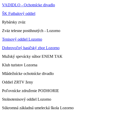
VADIDLO - Ochotnícke divadlo
ŠK Futbalový oddiel
Rybársky zväz
Zväz telesne postihnutých - Lozorno
Tenisový oddiel Lozorno
Dobrovoľný hasičský zbor Lozorno
Mužský spevácky súbor ENEM TAK
Klub turistov Lozorna
Mládežnícke ochotnícke divadlo
Oddiel ZRTV ženy
Poľovnícke združenie PODHORIE
Stolnotenisový oddiel Lozorno
Súkromná základná umelecká škola Lozorno