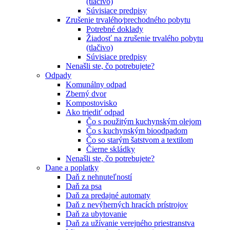
(tlačivo)
Súvisiace predpisy
Zrušenie trvalého⁄prechodného pobytu
Potrebné doklady
Žiadosť na zrušenie trvalého pobytu
(tlačivo)
Súvisiace predpisy
Nenašli ste, čo potrebujete?
Odpady
Komunálny odpad
Zberný dvor
Kompostovisko
Ako triediť odpad
Čo s použitým kuchynským olejom
Čo s kuchynským bioodpadom
Čo so starým šatstvom a textilom
Čierne skládky
Nenašli ste, čo potrebujete?
Dane a poplatky
Daň z nehnuteľností
Daň za psa
Daň za predajné automaty
Daň z nevýherných hracích prístrojov
Daň za ubytovanie
Daň za užívanie verejného priestranstva