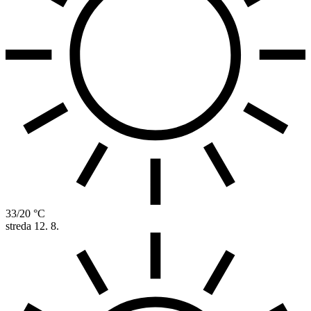
33/20 °C
streda
12. 8.