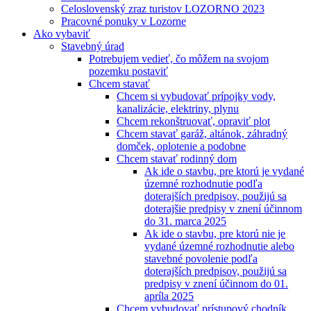
Celoslovenský zraz turistov LOZORNO 2023
Pracovné ponuky v Lozorne
Ako vybaviť
Stavebný úrad
Potrebujem vedieť, čo môžem na svojom
pozemku postaviť
Chcem stavať
Chcem si vybudovať prípojky vody,
kanalizácie, elektriny, plynu
Chcem rekonštruovať, opraviť plot
Chcem stavať garáž, altánok, záhradný
domček, oplotenie a podobne
Chcem stavať rodinný dom
Ak ide o stavbu, pre ktorú je vydané
územné rozhodnutie podľa
doterajších predpisov, použijú sa
doterajšie predpisy v znení účinnom
do 31. marca 2025
Ak ide o stavbu, pre ktorú nie je
vydané územné rozhodnutie alebo
stavebné povolenie podľa
doterajších predpisov, použijú sa
predpisy v znení účinnom do 01.
apríla 2025
Chcem vybudovať prístupový chodník,