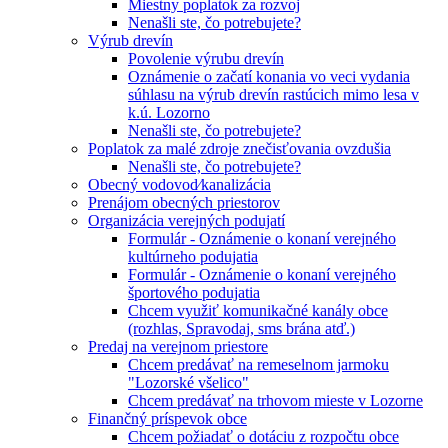
Miestny poplatok za rozvoj
Nenašli ste, čo potrebujete?
Výrub drevín
Povolenie výrubu drevín
Oznámenie o začatí konania vo veci vydania
súhlasu na výrub drevín rastúcich mimo lesa v
k.ú. Lozorno
Nenašli ste, čo potrebujete?
Poplatok za malé zdroje znečisťovania ovzdušia
Nenašli ste, čo potrebujete?
Obecný vodovod⁄kanalizácia
Prenájom obecných priestorov
Organizácia verejných podujatí
Formulár - Oznámenie o konaní verejného
kultúrneho podujatia
Formulár - Oznámenie o konaní verejného
športového podujatia
Chcem využiť komunikačné kanály obce
(rozhlas, Spravodaj, sms brána atď.)
Predaj na verejnom priestore
Chcem predávať na remeselnom jarmoku
"Lozorské všelico"
Chcem predávať na trhovom mieste v Lozorne
Finančný príspevok obce
Chcem požiadať o dotáciu z rozpočtu obce