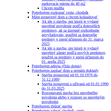
parkovacie miesta do 40 m2
Chcem studňu
Potrebujem rozkopať cestu, chodník
Mám postavený dom a chcem kolaudovať
Ak ide o stavbu, pre ktorú je vydané
stavebné povolenie podľa doterajších
predpisov, ak sa územné rozhodnutie
nevyžadovalo, použijú sa doterajšie
predpisy v znení účinnom do 31. marca
2025
Ak ide o stavbu, pre ktorú je vydaný
stavebný zámer podľa nových predpisov,
použijú sa predpisy v znení účinnom do
01. apríla 2025
Potrebujem adresu (číslo domu)
Potrebujem zapísať dom a nemám doklady
Stavba postavená od 01.10.1976 do
31.12.1989
Stavba postavená a užívaná od 01.01.1990
do 31.03.2025
Rozostavaná stavba bez stavebného
povolenia alebo v rozpore so stavebným
povolením
Potrebujem zbúrať stavbu
Potrebujem zabrať chodník, cestu