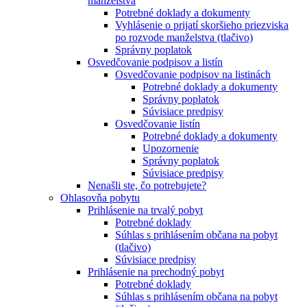
manželstva
Potrebné doklady a dokumenty
Vyhlásenie o prijatí skoršieho priezviska
po rozvode manželstva (tlačivo)
Správny poplatok
Osvedčovanie podpisov a listín
Osvedčovanie podpisov na listinách
Potrebné doklady a dokumenty
Správny poplatok
Súvisiace predpisy
Osvedčovanie listín
Potrebné doklady a dokumenty
Upozornenie
Správny poplatok
Súvisiace predpisy
Nenašli ste, čo potrebujete?
Ohlasovňa pobytu
Prihlásenie na trvalý pobyt
Potrebné doklady
Súhlas s prihlásením občana na pobyt
(tlačivo)
Súvisiace predpisy
Prihlásenie na prechodný pobyt
Potrebné doklady
Súhlas s prihlásením občana na pobyt