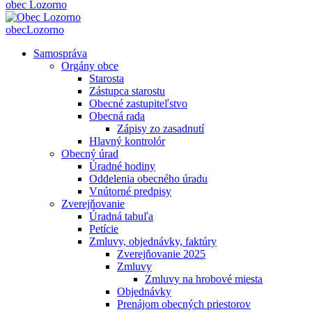
obec
Lozorno
obec
Lozorno
Samospráva
Orgány obce
Starosta
Zástupca starostu
Obecné zastupiteľstvo
Obecná rada
Zápisy zo zasadnutí
Hlavný kontrolór
Obecný úrad
Úradné hodiny
Oddelenia obecného úradu
Vnútorné predpisy
Zverejňovanie
Úradná tabuľa
Petície
Zmluvy, objednávky, faktúry
Zverejňovanie 2025
Zmluvy
Zmluvy na hrobové miesta
Objednávky
Prenájom obecných priestorov