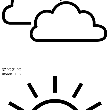
37 °C
21 °C
utorok
11. 8.