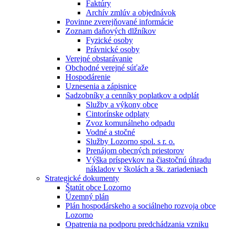
Faktúry
Archív zmlúv a objednávok
Povinne zverejňované informácie
Zoznam daňových dlžníkov
Fyzické osoby
Právnické osoby
Verejné obstarávanie
Obchodné verejné súťaže
Hospodárenie
Uznesenia a zápisnice
Sadzobníky a cenníky poplatkov a odplát
Služby a výkony obce
Cintorínske odplaty
Zvoz komunálneho odpadu
Vodné a stočné
Služby Lozorno spol. s r. o.
Prenájom obecných priestorov
Výška príspevkov na čiastočnú úhradu
nákladov v školách a šk. zariadeniach
Strategické dokumenty
Štatút obce Lozorno
Územný plán
Plán hospodárskeho a sociálneho rozvoja obce
Lozorno
Opatrenia na podporu predchádzania vzniku