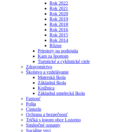
Rok 2022
Rok 2021
Rok 2020
Rok 2019
Rok 2018
Rok 2016
Rok 2015
Rok 2014
Rôzne
Priestory na podujatia
Kam za športom
Turistické a cyklistické ciele
Zdravotníctvo
Školstvo a vzdelávanie
Materská škola
Základná škola
Knižnica
Základná umelecká škola
Farnosť
Pošta
Cintorín
Ochrana a bezpečnosť
Tričká s logom obce Lozorno
Smútočné oznamy
Sociálne veci