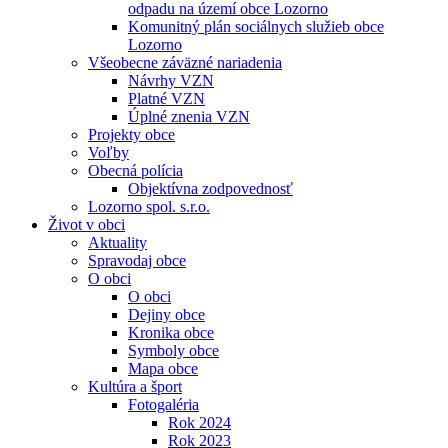
odpadu na území obce Lozorno
Komunitný plán sociálnych služieb obce
Lozorno
Všeobecne záväzné nariadenia
Návrhy VZN
Platné VZN
Úplné znenia VZN
Projekty obce
Voľby
Obecná polícia
Objektívna zodpovednosť
Lozorno spol. s.r.o.
Život v obci
Aktuality
Spravodaj obce
O obci
O obci
Dejiny obce
Kronika obce
Symboly obce
Mapa obce
Kultúra a šport
Fotogaléria
Rok 2024
Rok 2023