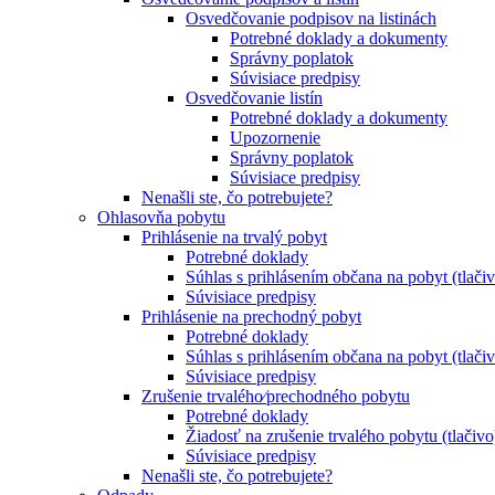
Osvedčovanie podpisov na listinách
Potrebné doklady a dokumenty
Správny poplatok
Súvisiace predpisy
Osvedčovanie listín
Potrebné doklady a dokumenty
Upozornenie
Správny poplatok
Súvisiace predpisy
Nenašli ste, čo potrebujete?
Ohlasovňa pobytu
Prihlásenie na trvalý pobyt
Potrebné doklady
Súhlas s prihlásením občana na pobyt (tlači
Súvisiace predpisy
Prihlásenie na prechodný pobyt
Potrebné doklady
Súhlas s prihlásením občana na pobyt (tlači
Súvisiace predpisy
Zrušenie trvalého⁄prechodného pobytu
Potrebné doklady
Žiadosť na zrušenie trvalého pobytu (tlačivo
Súvisiace predpisy
Nenašli ste, čo potrebujete?