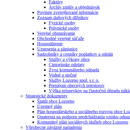
Faktúry
Archív zmlúv a objednávok
Povinne zverejňované informácie
Zoznam daňových dlžníkov
Fyzické osoby
Právnické osoby
Verejné obstarávanie
Obchodné verejné súťaže
Hospodárenie
Uznesenia a zápisnice
Sadzobníky a cenníky poplatkov a odplát
Služby a výkony obce
Cintorínske odplaty
Zvoz komunálneho odpadu
Vodné a stočné
Služby Lozorno spol. s r. o.
Prenájom obecných priestorov
Výška príspevkov na čiastočnú úhradu nákla
Strategické dokumenty
Štatút obce Lozorno
Územný plán
Plán hospodárskeho a sociálneho rozvoja obce Lo
Opatrenia na podporu predchádzania vzniku odpa
Komunitný plán sociálnych služieb obce Lozorno
Všeobecne záväzné nariadenia