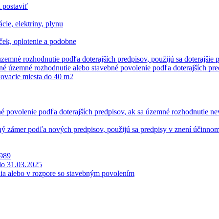
 postaviť
ie, elektriny, plynu
ček, oplotenie a podobne
územné rozhodnutie podľa doterajších predpisov, použijú sa doterajšie
ané územné rozhodnutie alebo stavebné povolenie podľa doterajších pre
ovacie miesta do 40 m2
né povolenie podľa doterajších predpisov, ak sa územné rozhodnutie ne
bný zámer podľa nových predpisov, použijú sa predpisy v znení účinnom
1989
do 31.03.2025
ia alebo v rozpore so stavebným povolením