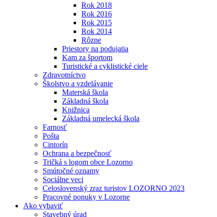
Rok 2018
Rok 2016
Rok 2015
Rok 2014
Rôzne
Priestory na podujatia
Kam za športom
Turistické a cyklistické ciele
Zdravotníctvo
Školstvo a vzdelávanie
Materská škola
Základná škola
Knižnica
Základná umelecká škola
Farnosť
Pošta
Cintorín
Ochrana a bezpečnosť
Tričká s logom obce Lozorno
Smútočné oznamy
Sociálne veci
Celoslovenský zraz turistov LOZORNO 2023
Pracovné ponuky v Lozorne
Ako vybaviť
Stavebný úrad