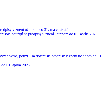
 predpisy v znení účinnom do 31. marca 2025
dpisov, použijú sa predpisy v znení účinnom do 01. apríla 2025
vyžadovalo, použijú sa doterajšie predpisy v znení účinnom do 31.
 do 01. apríla 2025