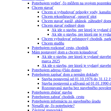
Potrebujem vedieť, čo môžem na svojom pozemku
Chcem stavať
Chcem si vybudovať prípojky vody, kanalizác
Chcem rekonštruovať, opraviť plot
Chcem stavať garáž, altánok, záhradný dom
Chcem stavať rodinný dom
Ak ide o stavbu, pre ktorú je vydané 
Ak ide o stavbu, pre ktorú nie je vyd
Chcem vybudovať prístupový chodník, park
Chcem studňu
Potrebujem rozkopať cestu, chodník
Mám postavený dom a chcem kolaudovať
Ak ide o stavbu, pre ktorú je vydané staveb
marca 2025
Ak ide o stavbu, pre ktorú je vydaný stave
Potrebujem adresu (číslo domu)
Potrebujem zapísať dom a nemám doklady
Stavba postavená od 01.10.1976 do 31.12.
Stavba postavená a užívaná od 01.01.1990 
Rozostavaná stavba bez stavebného povolen
Potrebujem zbúrať stavbu
Potrebujem zabrať chodník, cestu
Potrebujem informáciu zo stavebného úradu
Nenašli ste, čo potrebujete?
Záväzné stanoviská