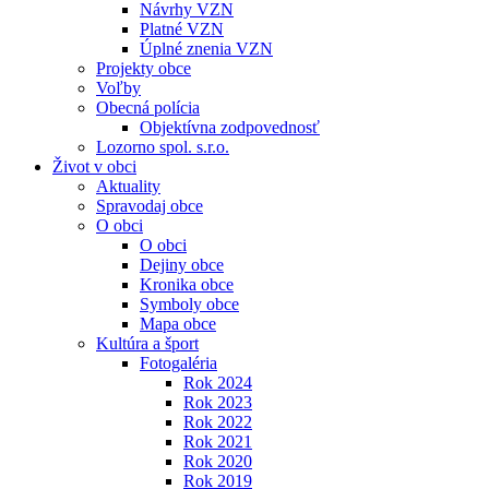
Návrhy VZN
Platné VZN
Úplné znenia VZN
Projekty obce
Voľby
Obecná polícia
Objektívna zodpovednosť
Lozorno spol. s.r.o.
Život v obci
Aktuality
Spravodaj obce
O obci
O obci
Dejiny obce
Kronika obce
Symboly obce
Mapa obce
Kultúra a šport
Fotogaléria
Rok 2024
Rok 2023
Rok 2022
Rok 2021
Rok 2020
Rok 2019