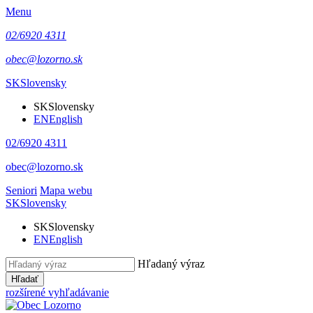
Menu
02/6920 4311
obec@lozorno.sk
SK
Slovensky
SK
Slovensky
EN
English
02/6920 4311
obec@lozorno.sk
Seniori
Mapa webu
SK
Slovensky
SK
Slovensky
EN
English
Hľadaný výraz
Hľadať
rozšírené vyhľadávanie