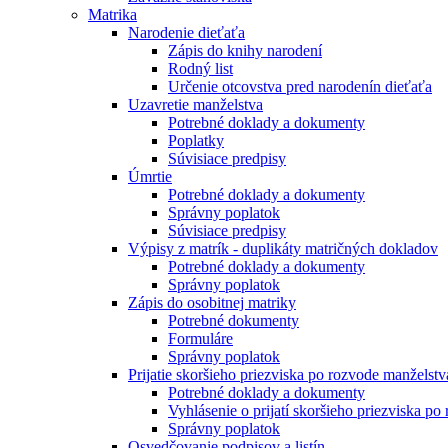
Matrika
Narodenie dieťaťa
Zápis do knihy narodení
Rodný list
Určenie otcovstva pred narodenín dieťaťa
Uzavretie manželstva
Potrebné doklady a dokumenty
Poplatky
Súvisiace predpisy
Úmrtie
Potrebné doklady a dokumenty
Správny poplatok
Súvisiace predpisy
Výpisy z matrík - duplikáty matričných dokladov
Potrebné doklady a dokumenty
Správny poplatok
Zápis do osobitnej matriky
Potrebné dokumenty
Formuláre
Správny poplatok
Prijatie skoršieho priezviska po rozvode manželstv
Potrebné doklady a dokumenty
Vyhlásenie o prijatí skoršieho priezviska po
Správny poplatok
Osvedčovanie podpisov a listín