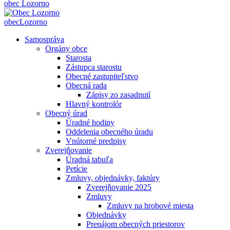
obec
Lozorno
obec
Lozorno
Samospráva
Orgány obce
Starosta
Zástupca starostu
Obecné zastupiteľstvo
Obecná rada
Zápisy zo zasadnutí
Hlavný kontrolór
Obecný úrad
Úradné hodiny
Oddelenia obecného úradu
Vnútorné predpisy
Zverejňovanie
Úradná tabuľa
Petície
Zmluvy, objednávky, faktúry
Zverejňovanie 2025
Zmluvy
Zmluvy na hrobové miesta
Objednávky
Prenájom obecných priestorov