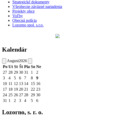
Strategické dokumenty
Všeobecne záväzné nariadenia
Projekty obce
Voľby
Obecná polícia
Lozorno spol. s.r.o.
Kalendár
August
2026
Po
Ut
St
Št
Pia
So
Ne
27
28
29
30
31
1
2
3
4
5
6
7
8
9
10
11
12
13
14
15
16
17
18
19
20
21
22
23
24
25
26
27
28
29
30
31
1
2
3
4
5
6
Lozorno, s. r. o.