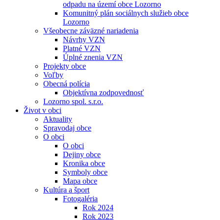
odpadu na území obce Lozorno
Komunitný plán sociálnych služieb obce
Lozorno
Všeobecne záväzné nariadenia
Návrhy VZN
Platné VZN
Úplné znenia VZN
Projekty obce
Voľby
Obecná polícia
Objektívna zodpovednosť
Lozorno spol. s.r.o.
Život v obci
Aktuality
Spravodaj obce
O obci
O obci
Dejiny obce
Kronika obce
Symboly obce
Mapa obce
Kultúra a šport
Fotogaléria
Rok 2024
Rok 2023