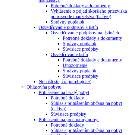
manželstva
Potrebné doklady a dokumenty
Vyhlásenie o prijatí skoršieho priezviska
po rozvode manželstva (tlačivo)
Správny poplatok
Osvedčovanie podpisov a listín
Osvedčovanie podpisov na listinách
Potrebné doklady a dokumenty
Správny poplatok
Súvisiace predpisy
Osvedčovanie listín
Potrebné doklady a dokumenty
Upozornenie
Správny poplatok
Súvisiace predpisy
Nenašli ste, čo potrebujete?
Ohlasovňa pobytu
Prihlásenie na trvalý pobyt
Potrebné doklady
Súhlas s prihlásením občana na pobyt
(tlačivo)
Súvisiace predpisy
Prihlásenie na prechodný pobyt
Potrebné doklady
Súhlas s prihlásením občana na pobyt