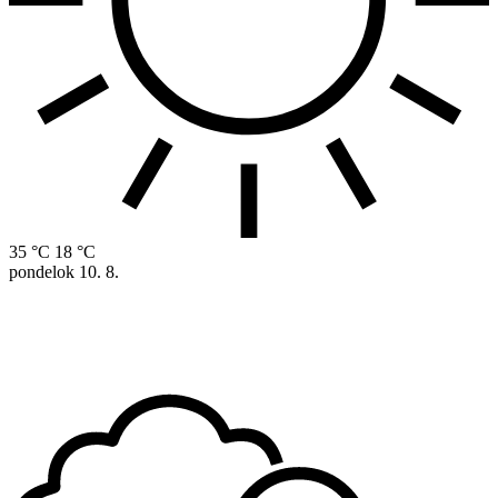
35 °C
18 °C
pondelok
10. 8.