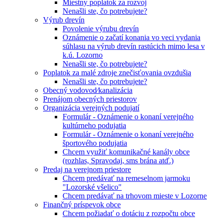
Miestny poplatok za rozvoj
Nenašli ste, čo potrebujete?
Výrub drevín
Povolenie výrubu drevín
Oznámenie o začatí konania vo veci vydania
súhlasu na výrub drevín rastúcich mimo lesa v
k.ú. Lozorno
Nenašli ste, čo potrebujete?
Poplatok za malé zdroje znečisťovania ovzdušia
Nenašli ste, čo potrebujete?
Obecný vodovod⁄kanalizácia
Prenájom obecných priestorov
Organizácia verejných podujatí
Formulár - Oznámenie o konaní verejného
kultúrneho podujatia
Formulár - Oznámenie o konaní verejného
športového podujatia
Chcem využiť komunikačné kanály obce
(rozhlas, Spravodaj, sms brána atď.)
Predaj na verejnom priestore
Chcem predávať na remeselnom jarmoku
"Lozorské všelico"
Chcem predávať na trhovom mieste v Lozorne
Finančný príspevok obce
Chcem požiadať o dotáciu z rozpočtu obce