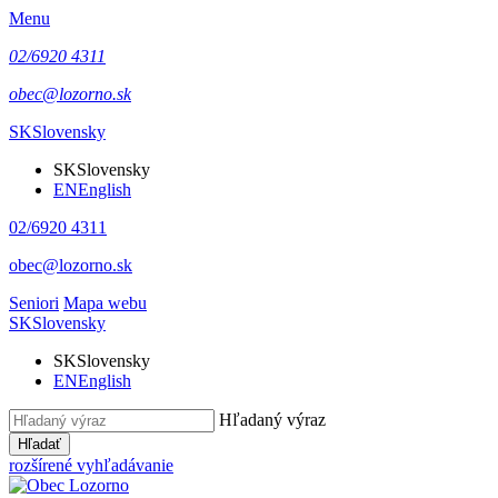
Menu
02/6920 4311
obec@lozorno.sk
SK
Slovensky
SK
Slovensky
EN
English
02/6920 4311
obec@lozorno.sk
Seniori
Mapa webu
SK
Slovensky
SK
Slovensky
EN
English
Hľadaný výraz
Hľadať
rozšírené vyhľadávanie