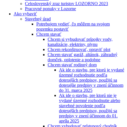
Celoslovenský zraz turistov LOZORNO 2023
Pracovné ponuky v Lozorne
Ako vybaviť
Stavebný úrad
Potrebujem vedieť, čo môžem na svojom
pozemku postaviť
Chcem stavať
Chcem si vybudovať prípojky vody,
kanalizácie, elektriny, plynu
Chcem rekonštruovať, opraviť plot
Chcem stavať garáž, altánok, záhradný
domček, oplotenie a podobne
Chcem stavať rodinný dom
Ak ide o stavbu, pre ktorú je vydané
územné rozhodnutie podľa
doterajších predpisov, použijú sa
doterajšie predpisy v znení účinnom
do 31. marca 2025
Ak ide o stavbu, pre ktorú nie je
vydané územné rozhodnutie alebo
stavebné povolenie podľa
doterajších predpisov, použijú sa
predpisy v znení účinnom do 01.
apríla 2025
Chcem vybudovať prístupový chodník,