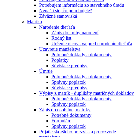
Potrebujem informáciu zo stavebného úradu
Nenašli ste, čo potrebujete?
Záväzné stanoviská
Matrika
Narodenie dieťaťa
Zápis do knihy narodení
Rodný list
Určenie otcovstva pred narodenín dieťaťa
Uzavretie manželstva
Potrebné doklady a dokumenty
Poplatky
Súvisiace predpisy
Úmrtie
Potrebné doklady a dokumenty
Správny poplatok
Súvisiace predpisy
Výpisy z matrík - duplikáty matričných dokladov
Potrebné doklady a dokumenty
Správny poplatok
Zápis do osobitnej matriky
Potrebné dokumenty
Formuláre
Správny poplatok
Prijatie skoršieho priezviska po rozvode