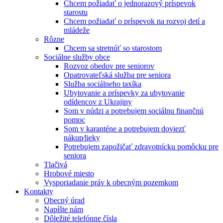
Chcem požiadať o jednorazový príspevok
starostu
Chcem požiadať o príspevok na rozvoj detí a
mládeže
Rôzne
Chcem sa stretnúť so starostom
Sociálne služby obce
Rozvoz obedov pre seniorov
Opatrovateľská služba pre seniora
Služba sociálneho taxíka
Ubytovanie a príspevky za ubytovanie
odídencov z Ukrajiny
Som v núdzi a potrebujem sociálnu finančnú
pomoc
Som v karanténe a potrebujem doviezť
nákup⁄lieky
Potrebujem zapožičať zdravotnícku pomôcku pre
seniora
Tlačivá
Hrobové miesto
Vysporiadanie práv k obecným pozemkom
Kontakty
Obecný úrad
Napíšte nám
Dôležité telefónne čísla