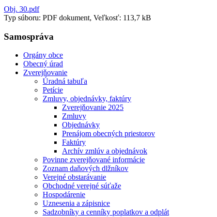
Obj. 30.pdf
Typ súboru: PDF dokument, Veľkosť: 113,7 kB
Samospráva
Orgány obce
Obecný úrad
Zverejňovanie
Úradná tabuľa
Petície
Zmluvy, objednávky, faktúry
Zverejňovanie 2025
Zmluvy
Objednávky
Prenájom obecných priestorov
Faktúry
Archív zmlúv a objednávok
Povinne zverejňované informácie
Zoznam daňových dlžníkov
Verejné obstarávanie
Obchodné verejné súťaže
Hospodárenie
Uznesenia a zápisnice
Sadzobníky a cenníky poplatkov a odplát