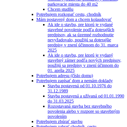
parkovacie miesta do 40 m2
Chcem studňu
Potrebujem rozkopať cestu, chodník
Mám postavený dom a chcem kolaudovať
Ak ide o stavbu, pre ktorú je vydané
stavebné povolenie podľa doterajších
predpisov, ak sa územné rozhodnutie
nevyžadovalo, použijú sa doterajšie
predpisy v znení účinnom do 31. marca
2025
Ak ide o stavbu, pre ktorú je vydaný
stavebný zámer podľa nových predpisov,
použijú sa predpisy v znení účinnom do
01. apríla 2025
Potrebujem adresu (číslo domu)
Potrebujem zapísať dom a nemám doklady
Stavba postavená od 01.10.1976 do
31.12.1989
Stavba postavená a užívaná od 01.01.1990
do 31.03.2025
Rozostavaná stavba bez stavebného
povolenia alebo v rozpore so stavebným
povolením
Potrebujem zbúrať stavbu
Potrebujem zabrať chodník, cestu