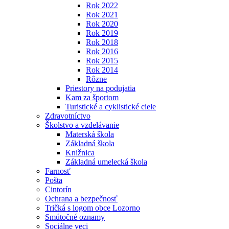
Rok 2022
Rok 2021
Rok 2020
Rok 2019
Rok 2018
Rok 2016
Rok 2015
Rok 2014
Rôzne
Priestory na podujatia
Kam za športom
Turistické a cyklistické ciele
Zdravotníctvo
Školstvo a vzdelávanie
Materská škola
Základná škola
Knižnica
Základná umelecká škola
Farnosť
Pošta
Cintorín
Ochrana a bezpečnosť
Tričká s logom obce Lozorno
Smútočné oznamy
Sociálne veci