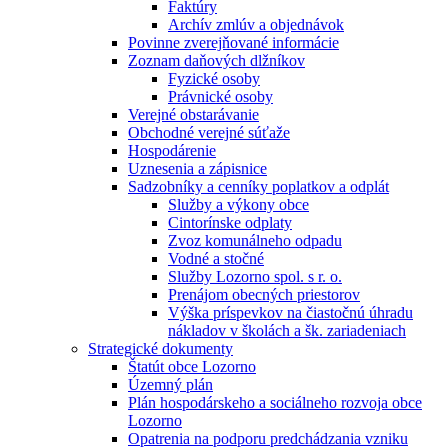
Faktúry
Archív zmlúv a objednávok
Povinne zverejňované informácie
Zoznam daňových dlžníkov
Fyzické osoby
Právnické osoby
Verejné obstarávanie
Obchodné verejné súťaže
Hospodárenie
Uznesenia a zápisnice
Sadzobníky a cenníky poplatkov a odplát
Služby a výkony obce
Cintorínske odplaty
Zvoz komunálneho odpadu
Vodné a stočné
Služby Lozorno spol. s r. o.
Prenájom obecných priestorov
Výška príspevkov na čiastočnú úhradu
nákladov v školách a šk. zariadeniach
Strategické dokumenty
Štatút obce Lozorno
Územný plán
Plán hospodárskeho a sociálneho rozvoja obce
Lozorno
Opatrenia na podporu predchádzania vzniku