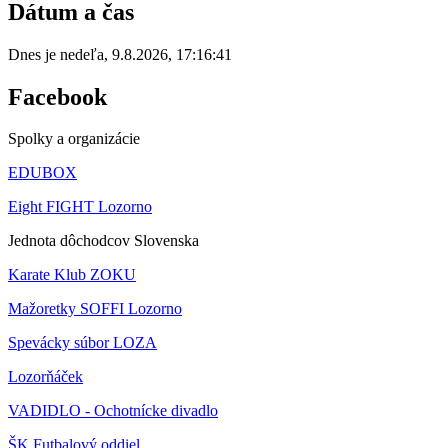
Dátum a čas
Dnes je
nedeľa
,
9.8.2026
,
17:16:41
Facebook
Spolky a organizácie
EDUBOX
Eight FIGHT Lozorno
Jednota dôchodcov Slovenska
Karate Klub ZOKU
Mažoretky SOFFI Lozorno
Spevácky súbor LOZA
Lozorňáček
VADIDLO - Ochotnícke divadlo
ŠK Futbalový oddiel