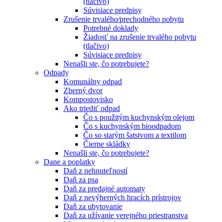
(tlačivo)
Súvisiace predpisy
Zrušenie trvalého⁄prechodného pobytu
Potrebné doklady
Žiadosť na zrušenie trvalého pobytu
(tlačivo)
Súvisiace predpisy
Nenašli ste, čo potrebujete?
Odpady
Komunálny odpad
Zberný dvor
Kompostovisko
Ako triediť odpad
Čo s použitým kuchynským olejom
Čo s kuchynským bioodpadom
Čo so starým šatstvom a textilom
Čierne skládky
Nenašli ste, čo potrebujete?
Dane a poplatky
Daň z nehnuteľností
Daň za psa
Daň za predajné automaty
Daň z nevýherných hracích prístrojov
Daň za ubytovanie
Daň za užívanie verejného priestranstva