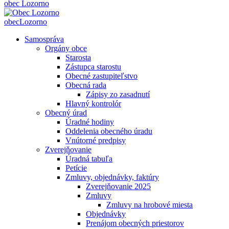
obec
Lozorno
obec
Lozorno
Samospráva
Orgány obce
Starosta
Zástupca starostu
Obecné zastupiteľstvo
Obecná rada
Zápisy zo zasadnutí
Hlavný kontrolór
Obecný úrad
Úradné hodiny
Oddelenia obecného úradu
Vnútorné predpisy
Zverejňovanie
Úradná tabuľa
Petície
Zmluvy, objednávky, faktúry
Zverejňovanie 2025
Zmluvy
Zmluvy na hrobové miesta
Objednávky
Prenájom obecných priestorov