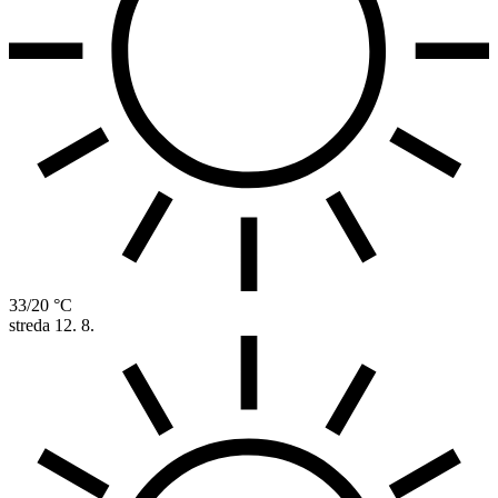
33/20 °C
streda
12. 8.