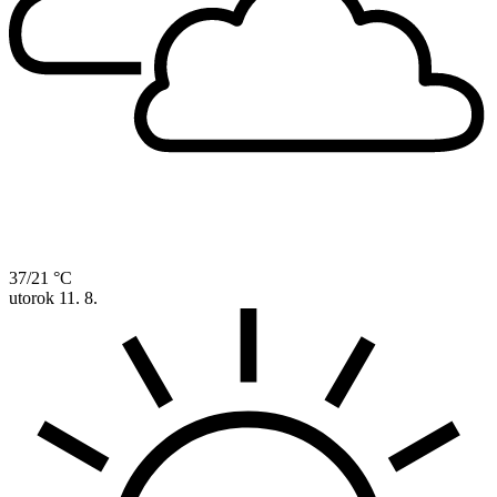
37/21 °C
utorok
11. 8.