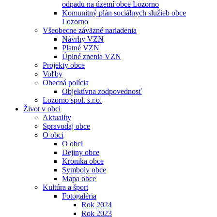
odpadu na území obce Lozorno
Komunitný plán sociálnych služieb obce
Lozorno
Všeobecne záväzné nariadenia
Návrhy VZN
Platné VZN
Úplné znenia VZN
Projekty obce
Voľby
Obecná polícia
Objektívna zodpovednosť
Lozorno spol. s.r.o.
Život v obci
Aktuality
Spravodaj obce
O obci
O obci
Dejiny obce
Kronika obce
Symboly obce
Mapa obce
Kultúra a šport
Fotogaléria
Rok 2024
Rok 2023