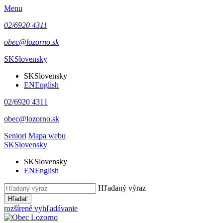
Menu
02/6920 4311
obec@lozorno.sk
SK
Slovensky
SK
Slovensky
EN
English
02/6920 4311
obec@lozorno.sk
Seniori
Mapa webu
SK
Slovensky
SK
Slovensky
EN
English
Hľadaný výraz
Hľadať
rozšírené vyhľadávanie