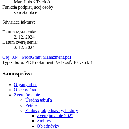
Mgr. Ľuboš Tvrdoň
Funkcia podpisujúcej osoby:
starosta obce
Súvisiace faktúry:
Dátum vystavenia:
2. 12. 2024
Dátum zverejnenia:
2. 12. 2024
Obj. 334 - ProfiGrant Manazment.pdf
Typ súboru: PDF dokument, Veľkosť: 101,76 kB
Samospráva
Orgány obce
Obecný úrad
Zverejňovanie
Úradná tabuľa
Petície
Zmluvy, objednávky, faktúry
Zverejňovanie 2025
Zmluvy
Objednávky