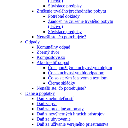
(tlačivo)
Súvisiace predpisy
Zrušenie trvalého⁄prechodného pobytu
Potrebné doklady
Žiadosť na zrušenie trvalého pobytu
(tlačivo)
Súvisiace predpisy
Nenašli ste, čo potrebujete?
Odpady
Komunálny odpad
Zberný dvor
Kompostovisko
Ako triediť odpad
Čo s použitým kuchynským olejom
Čo s kuchynským bioodpadom
Čo so starým šatstvom a textilom
Čierne skládky
Nenašli ste, čo potrebujete?
Dane a poplatky
Daň z nehnuteľností
Daň za psa
Daň za predajné automaty
Daň z nevýherných hracích prístrojov
Daň za ubytovanie
Daň za užívanie verejného priestranstva