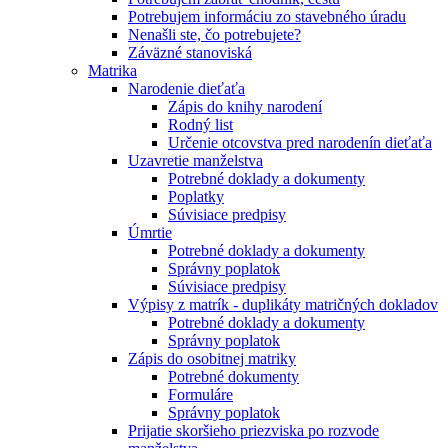
Potrebujem informáciu zo stavebného úradu
Nenašli ste, čo potrebujete?
Záväzné stanoviská
Matrika
Narodenie dieťaťa
Zápis do knihy narodení
Rodný list
Určenie otcovstva pred narodenín dieťaťa
Uzavretie manželstva
Potrebné doklady a dokumenty
Poplatky
Súvisiace predpisy
Úmrtie
Potrebné doklady a dokumenty
Správny poplatok
Súvisiace predpisy
Výpisy z matrík - duplikáty matričných dokladov
Potrebné doklady a dokumenty
Správny poplatok
Zápis do osobitnej matriky
Potrebné dokumenty
Formuláre
Správny poplatok
Prijatie skoršieho priezviska po rozvode