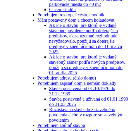
parkovacie miesta do 40 m2
Chcem studňu
Potrebujem rozkopať cestu, chodník
Mám postavený dom a chcem kolaudovať
Ak ide o stavbu, pre ktorú je vydané
stavebné povolenie podľa doterajších
predpisov, ak sa územné rozhodnutie
nevyžadovalo, použijú sa doterajšie
predpisy v znení účinnom do 31. marca
2025
Ak ide o stavbu, pre ktorú je vydaný
stavebný zámer podľa nových predpisov,
použijú sa predpisy v znení účinnom do
01. apríla 2025
Potrebujem adresu (číslo domu)
Potrebujem zapísať dom a nemám doklady
Stavba postavená od 01.10.1976 do
31.12.1989
Stavba postavená a užívaná od 01.01.1990
do 31.03.2025
Rozostavaná stavba bez stavebného
povolenia alebo v rozpore so stavebným
povolením
Potrebujem zbúrať stavbu
Potrebujem zabrať chodník, cestu