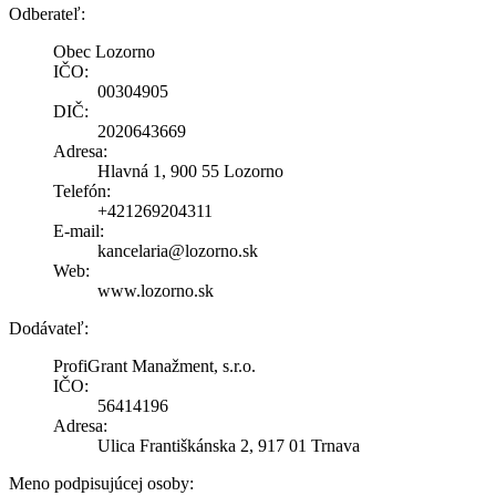
Odberateľ:
Obec Lozorno
IČO:
00304905
DIČ:
2020643669
Adresa:
Hlavná 1, 900 55 Lozorno
Telefón:
+421269204311
E-mail:
kancelaria@lozorno.sk
Web:
www.lozorno.sk
Dodávateľ:
ProfiGrant Manažment, s.r.o.
IČO:
56414196
Adresa:
Ulica Františkánska 2, 917 01 Trnava
Meno podpisujúcej osoby: