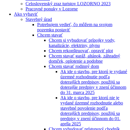
Celoslovenský zraz turistov LOZORNO 2023
Pracovné ponuky v Lozorne
Ako vybaviť
Stavebný úrad
Potrebujem vedieť, čo môžem na svojom
pozemku postaviť
Chcem stavať
Chcem si vybudovať prípojky vody,
kanalizácie, elektriny, plynu
Chcem rekonštruovať, opraviť plot
Chcem stavať garáž, altánok, záhradný
domček, oplotenie a podobne
Chcem stavať rodinný dom
Ak ide o stavbu, pre ktorú je vydané
územné rozhodnutie podľa
doterajších predpisov, použijú sa
doterajšie predpisy v znení účinnom
do 31. marca 2025
Ak ide o stavbu, pre ktorú nie je
vydané územné rozhodnutie alebo
stavebné povolenie podľa
doterajších predpisov, použijú sa
predpisy v znení účinnom do 01.
apríla 2025
Chcem vybudovať prístupový chodník,