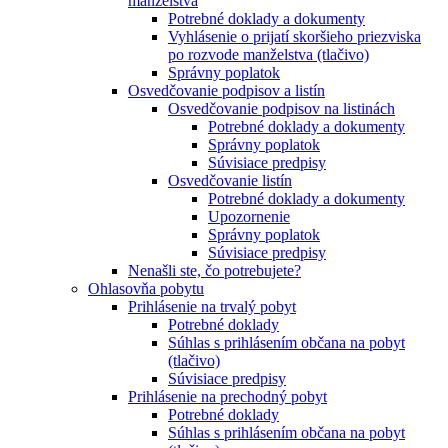
manželstva
Potrebné doklady a dokumenty
Vyhlásenie o prijatí skoršieho priezviska
po rozvode manželstva (tlačivo)
Správny poplatok
Osvedčovanie podpisov a listín
Osvedčovanie podpisov na listinách
Potrebné doklady a dokumenty
Správny poplatok
Súvisiace predpisy
Osvedčovanie listín
Potrebné doklady a dokumenty
Upozornenie
Správny poplatok
Súvisiace predpisy
Nenašli ste, čo potrebujete?
Ohlasovňa pobytu
Prihlásenie na trvalý pobyt
Potrebné doklady
Súhlas s prihlásením občana na pobyt
(tlačivo)
Súvisiace predpisy
Prihlásenie na prechodný pobyt
Potrebné doklady
Súhlas s prihlásením občana na pobyt