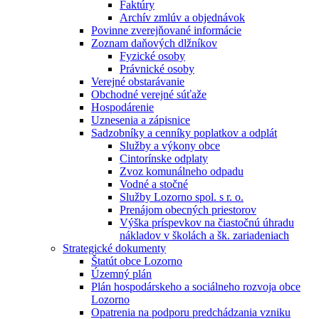
Faktúry
Archív zmlúv a objednávok
Povinne zverejňované informácie
Zoznam daňových dlžníkov
Fyzické osoby
Právnické osoby
Verejné obstarávanie
Obchodné verejné súťaže
Hospodárenie
Uznesenia a zápisnice
Sadzobníky a cenníky poplatkov a odplát
Služby a výkony obce
Cintorínske odplaty
Zvoz komunálneho odpadu
Vodné a stočné
Služby Lozorno spol. s r. o.
Prenájom obecných priestorov
Výška príspevkov na čiastočnú úhradu
nákladov v školách a šk. zariadeniach
Strategické dokumenty
Štatút obce Lozorno
Územný plán
Plán hospodárskeho a sociálneho rozvoja obce
Lozorno
Opatrenia na podporu predchádzania vzniku