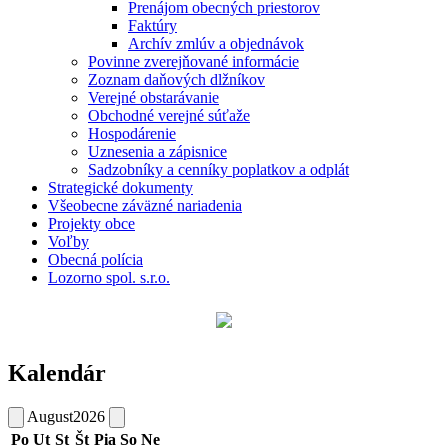
Prenájom obecných priestorov
Faktúry
Archív zmlúv a objednávok
Povinne zverejňované informácie
Zoznam daňových dlžníkov
Verejné obstarávanie
Obchodné verejné súťaže
Hospodárenie
Uznesenia a zápisnice
Sadzobníky a cenníky poplatkov a odplát
Strategické dokumenty
Všeobecne záväzné nariadenia
Projekty obce
Voľby
Obecná polícia
Lozorno spol. s.r.o.
Kalendár
August
2026
Po
Ut
St
Št
Pia
So
Ne