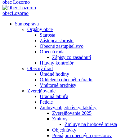
obec
Lozorno
obec
Lozorno
Samospráva
Orgány obce
Starosta
Zástupca starostu
Obecné zastupiteľstvo
Obecná rada
Zápisy zo zasadnutí
Hlavný kontrolór
Obecný úrad
Úradné hodiny
Oddelenia obecného úradu
Vnútorné predpisy
Zverejňovanie
Úradná tabuľa
Petície
Zmluvy, objednávky, faktúry
Zverejňovanie 2025
Zmluvy
Zmluvy na hrobové miesta
Objednávky
Prenájom obecných priestorov