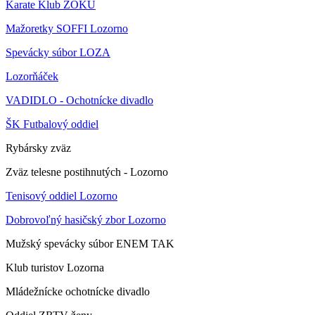
Karate Klub ZOKU
Mažoretky SOFFI Lozorno
Spevácky súbor LOZA
Lozorňáček
VADIDLO - Ochotnícke divadlo
ŠK Futbalový oddiel
Rybársky zväz
Zväz telesne postihnutých - Lozorno
Tenisový oddiel Lozorno
Dobrovoľný hasičský zbor Lozorno
Mužský spevácky súbor ENEM TAK
Klub turistov Lozorna
Mládežnícke ochotnícke divadlo