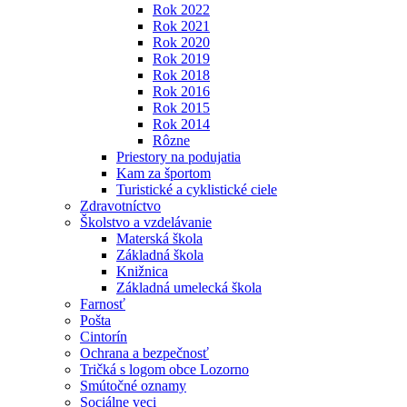
Rok 2022
Rok 2021
Rok 2020
Rok 2019
Rok 2018
Rok 2016
Rok 2015
Rok 2014
Rôzne
Priestory na podujatia
Kam za športom
Turistické a cyklistické ciele
Zdravotníctvo
Školstvo a vzdelávanie
Materská škola
Základná škola
Knižnica
Základná umelecká škola
Farnosť
Pošta
Cintorín
Ochrana a bezpečnosť
Tričká s logom obce Lozorno
Smútočné oznamy
Sociálne veci