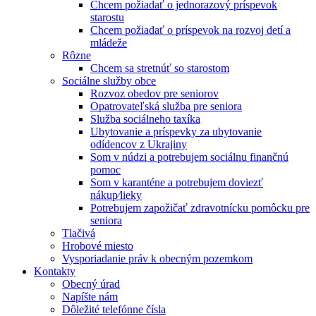
Chcem požiadať o jednorazový príspevok
starostu
Chcem požiadať o príspevok na rozvoj detí a
mládeže
Rôzne
Chcem sa stretnúť so starostom
Sociálne služby obce
Rozvoz obedov pre seniorov
Opatrovateľská služba pre seniora
Služba sociálneho taxíka
Ubytovanie a príspevky za ubytovanie
odídencov z Ukrajiny
Som v núdzi a potrebujem sociálnu finančnú
pomoc
Som v karanténe a potrebujem doviezť
nákup⁄lieky
Potrebujem zapožičať zdravotnícku pomôcku pre
seniora
Tlačivá
Hrobové miesto
Vysporiadanie práv k obecným pozemkom
Kontakty
Obecný úrad
Napíšte nám
Dôležité telefónne čísla