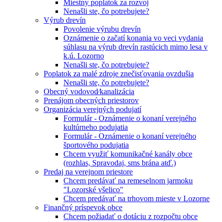
Miestny poplatok za rozvoj
Nenašli ste, čo potrebujete?
Výrub drevín
Povolenie výrubu drevín
Oznámenie o začatí konania vo veci vydania
súhlasu na výrub drevín rastúcich mimo lesa v
k.ú. Lozorno
Nenašli ste, čo potrebujete?
Poplatok za malé zdroje znečisťovania ovzdušia
Nenašli ste, čo potrebujete?
Obecný vodovod⁄kanalizácia
Prenájom obecných priestorov
Organizácia verejných podujatí
Formulár - Oznámenie o konaní verejného
kultúrneho podujatia
Formulár - Oznámenie o konaní verejného
športového podujatia
Chcem využiť komunikačné kanály obce
(rozhlas, Spravodaj, sms brána atď.)
Predaj na verejnom priestore
Chcem predávať na remeselnom jarmoku
"Lozorské všelico"
Chcem predávať na trhovom mieste v Lozorne
Finančný príspevok obce
Chcem požiadať o dotáciu z rozpočtu obce