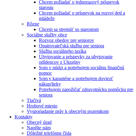
Chcem požiadať o jednorazový príspevok
starostu
Chcem požiadať o príspevok na rozvoj detí a
mládeže
Rôzne
Chcem sa stretnúť so starostom
Sociálne služby obce
Rozvoz obedov pre seniorov
Opatrovateľská služba pre seniora
Služba sociálneho taxíka
Ubytovanie a príspevky za ubytovanie
odídencov z Ukrajiny
Som v núdzi a potrebujem sociálnu finančnú
pomoc
Som v karanténe a potrebujem doviezť
nákup⁄lieky
Potrebujem zapožičať zdravotnícku pomôcku pre
seniora
Tlačivá
Hrobové miesto
Vysporiadanie práv k obecným pozemkom
Kontakty
Obecný úrad
Napíšte nám
Dôležité telefónne čísla