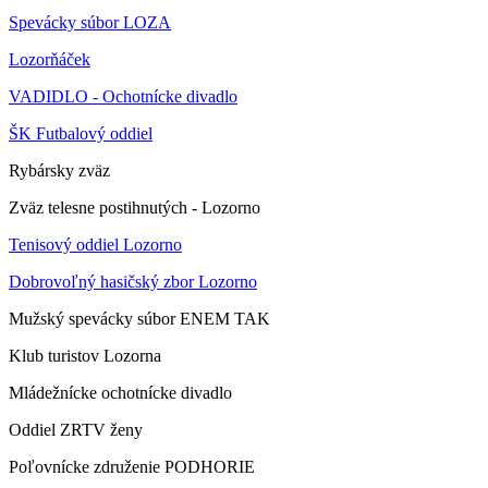
Spevácky súbor LOZA
Lozorňáček
VADIDLO - Ochotnícke divadlo
ŠK Futbalový oddiel
Rybársky zväz
Zväz telesne postihnutých - Lozorno
Tenisový oddiel Lozorno
Dobrovoľný hasičský zbor Lozorno
Mužský spevácky súbor ENEM TAK
Klub turistov Lozorna
Mládežnícke ochotnícke divadlo
Oddiel ZRTV ženy
Poľovnícke združenie PODHORIE