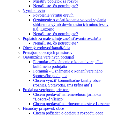
Miestny poplatok za rozvoj
Nenašli ste, čo potrebujete?
Výrub drevín
Povolenie výrubu drevín
Oznámenie o začatí konania vo veci vydania
súhlasu na výrub drevín rastúcich mimo lesa v
k.ú. Lozorno
Nenašli ste, čo potrebujete?
Poplatok za malé zdroje znečisťovania ovzdušia
Nenašli ste, čo potrebujete?
Obecný vodovod⁄kanalizácia
Prenájom obecných priestorov
Organizácia verejných podujatí
Formulár - Oznámenie o konaní verejného
kultúrneho podujatia
Formulár - Oznámenie o konaní verejného
športového podujatia
Chcem využiť komunikačné kanály obce
(rozhlas, Spravodaj, sms brána atď.)
Predaj na verejnom priestore
Chcem predávať na remeselnom jarmoku
"Lozorské všelico"
Chcem predávať na trhovom mieste v Lozorne
Finančný príspevok obce
Chcem požiadať o dotáciu z rozpočtu obce