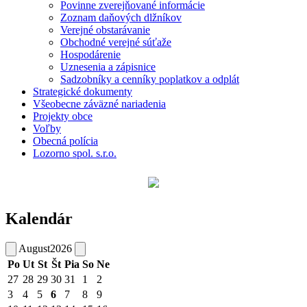
Povinne zverejňované informácie
Zoznam daňových dlžníkov
Verejné obstarávanie
Obchodné verejné súťaže
Hospodárenie
Uznesenia a zápisnice
Sadzobníky a cenníky poplatkov a odplát
Strategické dokumenty
Všeobecne záväzné nariadenia
Projekty obce
Voľby
Obecná polícia
Lozorno spol. s.r.o.
Kalendár
August
2026
Po
Ut
St
Št
Pia
So
Ne
27
28
29
30
31
1
2
3
4
5
6
7
8
9