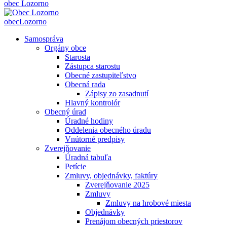
obec
Lozorno
obec
Lozorno
Samospráva
Orgány obce
Starosta
Zástupca starostu
Obecné zastupiteľstvo
Obecná rada
Zápisy zo zasadnutí
Hlavný kontrolór
Obecný úrad
Úradné hodiny
Oddelenia obecného úradu
Vnútorné predpisy
Zverejňovanie
Úradná tabuľa
Petície
Zmluvy, objednávky, faktúry
Zverejňovanie 2025
Zmluvy
Zmluvy na hrobové miesta
Objednávky
Prenájom obecných priestorov