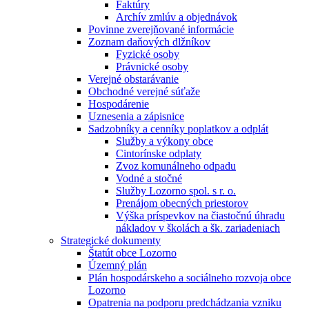
Faktúry
Archív zmlúv a objednávok
Povinne zverejňované informácie
Zoznam daňových dlžníkov
Fyzické osoby
Právnické osoby
Verejné obstarávanie
Obchodné verejné súťaže
Hospodárenie
Uznesenia a zápisnice
Sadzobníky a cenníky poplatkov a odplát
Služby a výkony obce
Cintorínske odplaty
Zvoz komunálneho odpadu
Vodné a stočné
Služby Lozorno spol. s r. o.
Prenájom obecných priestorov
Výška príspevkov na čiastočnú úhradu
nákladov v školách a šk. zariadeniach
Strategické dokumenty
Štatút obce Lozorno
Územný plán
Plán hospodárskeho a sociálneho rozvoja obce
Lozorno
Opatrenia na podporu predchádzania vzniku