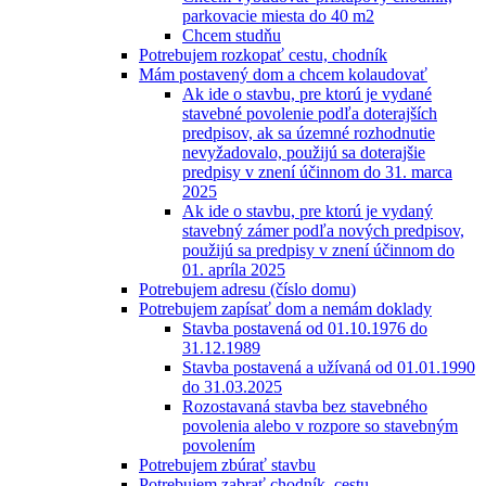
parkovacie miesta do 40 m2
Chcem studňu
Potrebujem rozkopať cestu, chodník
Mám postavený dom a chcem kolaudovať
Ak ide o stavbu, pre ktorú je vydané
stavebné povolenie podľa doterajších
predpisov, ak sa územné rozhodnutie
nevyžadovalo, použijú sa doterajšie
predpisy v znení účinnom do 31. marca
2025
Ak ide o stavbu, pre ktorú je vydaný
stavebný zámer podľa nových predpisov,
použijú sa predpisy v znení účinnom do
01. apríla 2025
Potrebujem adresu (číslo domu)
Potrebujem zapísať dom a nemám doklady
Stavba postavená od 01.10.1976 do
31.12.1989
Stavba postavená a užívaná od 01.01.1990
do 31.03.2025
Rozostavaná stavba bez stavebného
povolenia alebo v rozpore so stavebným
povolením
Potrebujem zbúrať stavbu
Potrebujem zabrať chodník, cestu