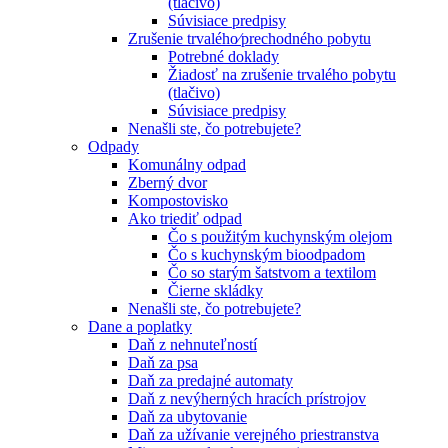
(tlačivo)
Súvisiace predpisy
Zrušenie trvalého⁄prechodného pobytu
Potrebné doklady
Žiadosť na zrušenie trvalého pobytu
(tlačivo)
Súvisiace predpisy
Nenašli ste, čo potrebujete?
Odpady
Komunálny odpad
Zberný dvor
Kompostovisko
Ako triediť odpad
Čo s použitým kuchynským olejom
Čo s kuchynským bioodpadom
Čo so starým šatstvom a textilom
Čierne skládky
Nenašli ste, čo potrebujete?
Dane a poplatky
Daň z nehnuteľností
Daň za psa
Daň za predajné automaty
Daň z nevýherných hracích prístrojov
Daň za ubytovanie
Daň za užívanie verejného priestranstva