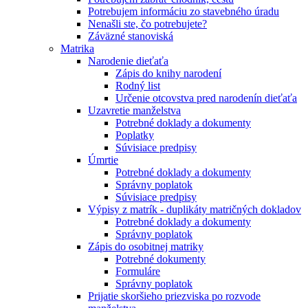
Potrebujem informáciu zo stavebného úradu
Nenašli ste, čo potrebujete?
Záväzné stanoviská
Matrika
Narodenie dieťaťa
Zápis do knihy narodení
Rodný list
Určenie otcovstva pred narodenín dieťaťa
Uzavretie manželstva
Potrebné doklady a dokumenty
Poplatky
Súvisiace predpisy
Úmrtie
Potrebné doklady a dokumenty
Správny poplatok
Súvisiace predpisy
Výpisy z matrík - duplikáty matričných dokladov
Potrebné doklady a dokumenty
Správny poplatok
Zápis do osobitnej matriky
Potrebné dokumenty
Formuláre
Správny poplatok
Prijatie skoršieho priezviska po rozvode