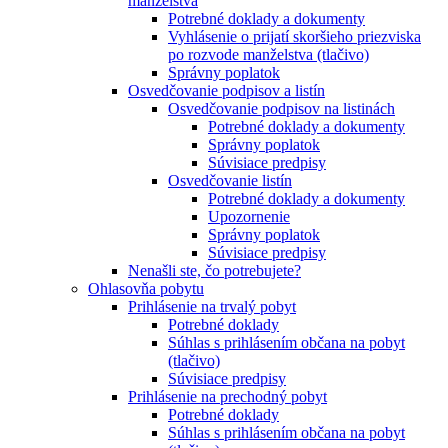
manželstva
Potrebné doklady a dokumenty
Vyhlásenie o prijatí skoršieho priezviska
po rozvode manželstva (tlačivo)
Správny poplatok
Osvedčovanie podpisov a listín
Osvedčovanie podpisov na listinách
Potrebné doklady a dokumenty
Správny poplatok
Súvisiace predpisy
Osvedčovanie listín
Potrebné doklady a dokumenty
Upozornenie
Správny poplatok
Súvisiace predpisy
Nenašli ste, čo potrebujete?
Ohlasovňa pobytu
Prihlásenie na trvalý pobyt
Potrebné doklady
Súhlas s prihlásením občana na pobyt
(tlačivo)
Súvisiace predpisy
Prihlásenie na prechodný pobyt
Potrebné doklady
Súhlas s prihlásením občana na pobyt