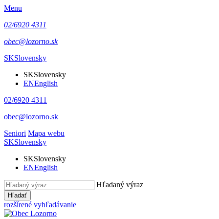
Menu
02/6920 4311
obec@lozorno.sk
SK
Slovensky
SK
Slovensky
EN
English
02/6920 4311
obec@lozorno.sk
Seniori
Mapa webu
SK
Slovensky
SK
Slovensky
EN
English
Hľadaný výraz
Hľadať
rozšírené vyhľadávanie