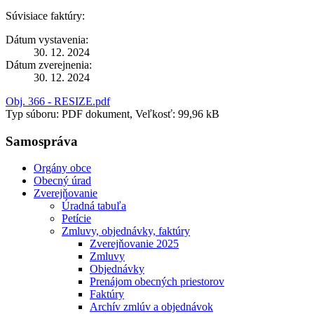
Súvisiace faktúry:
Dátum vystavenia:
30. 12. 2024
Dátum zverejnenia:
30. 12. 2024
Obj. 366 - RESIZE.pdf
Typ súboru: PDF dokument, Veľkosť: 99,96 kB
Samospráva
Orgány obce
Obecný úrad
Zverejňovanie
Úradná tabuľa
Petície
Zmluvy, objednávky, faktúry
Zverejňovanie 2025
Zmluvy
Objednávky
Prenájom obecných priestorov
Faktúry
Archív zmlúv a objednávok