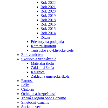
Rok 2022
Rok 2021
Rok 2020
Rok 2019
Rok 2018
Rok 2016
Rok 2015
Rok 2014
Rôzne
Priestory na podujatia
Kam za športom
Turistické a cyklistické ciele
Zdravotníctvo
Školstvo a vzdelávanie
Materská škola
Základná škola
Knižnica
Základná umelecká škola
Farnosť
Pošta
Cintorín
Ochrana a bezpečnosť
Tričká s logom obce Lozorno
Smútočné oznamy
Sociálne veci