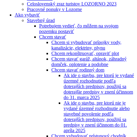
Celoslovenský zraz turistov LOZORNO 2023
Pracovné ponuky v Lozorne
Ako vybaviť
Stavebný úrad
Potrebujem vedieť, čo môžem na svojom
pozemku postaviť
Chcem stavať
Chcem si vybudovať prípojky vody,
kanalizácie, elektriny, plynu
Chcem rekonštruovať, opraviť plot
Chcem stavať garáž, altánok, záhradný
domček, oplotenie a podobne
Chcem stavať rodinný dom
Ak ide o stavbu, pre ktorú je vydané
územné rozhodnutie podľa
doterajších predpisov, použijú sa
doterajšie predpisy v znení účinnom
do 31. marca 2025
Ak ide o stavbu, pre ktorú nie je
vydané územné rozhodnutie alebo
stavebné povolenie podľa
doterajších predpisov, použijú sa
predpisy v znení účinnom do 01.
apríla 2025
Chcem vybudovať prístupový chodník,