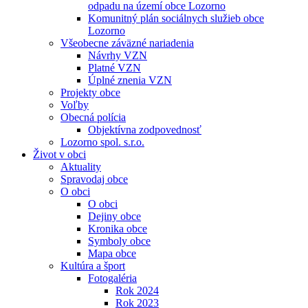
odpadu na území obce Lozorno
Komunitný plán sociálnych služieb obce
Lozorno
Všeobecne záväzné nariadenia
Návrhy VZN
Platné VZN
Úplné znenia VZN
Projekty obce
Voľby
Obecná polícia
Objektívna zodpovednosť
Lozorno spol. s.r.o.
Život v obci
Aktuality
Spravodaj obce
O obci
O obci
Dejiny obce
Kronika obce
Symboly obce
Mapa obce
Kultúra a šport
Fotogaléria
Rok 2024
Rok 2023