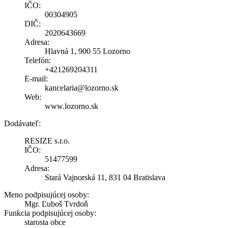
IČO:
00304905
DIČ:
2020643669
Adresa:
Hlavná 1, 900 55 Lozorno
Telefón:
+421269204311
E-mail:
kancelaria@lozorno.sk
Web:
www.lozorno.sk
Dodávateľ:
RESIZE s.r.o.
IČO:
51477599
Adresa:
Stará Vajnorská 11, 831 04 Bratislava
Meno podpisujúcej osoby:
Mgr. Ľuboš Tvrdoň
Funkcia podpisujúcej osoby:
starosta obce