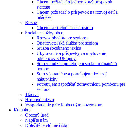
Chcem požiadať o jednorazový príspevok
starostu
Chcem požiadať o príspevok na rozvoj detí a
mládeže
Rôzne
Chcem sa stretnúť so starostom
Sociálne služby obce
Rozvoz obedov pre seniorov
Opatrovateľská služba pre seniora
Služba sociálneho taxíka
Ubytovanie a príspevky za ubytovanie
odídencov z Ukrajiny
Som v núdzi a potrebujem sociálnu finančnú
pomoc
Som v karanténe a potrebujem doviezť
nákup⁄lieky
Potrebujem zapožičať zdravotnícku pomôcku pre
seniora
Tlačivá
Hrobové miesto
Vysporiadanie práv k obecným pozemkom
Kontakty
Obecný úrad
Napíšte nám
Dôležité telefónne čísla