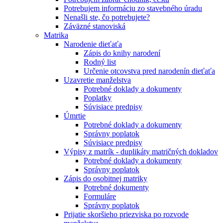
Potrebujem informáciu zo stavebného úradu
Nenašli ste, čo potrebujete?
Záväzné stanoviská
Matrika
Narodenie dieťaťa
Zápis do knihy narodení
Rodný list
Určenie otcovstva pred narodenín dieťaťa
Uzavretie manželstva
Potrebné doklady a dokumenty
Poplatky
Súvisiace predpisy
Úmrtie
Potrebné doklady a dokumenty
Správny poplatok
Súvisiace predpisy
Výpisy z matrík - duplikáty matričných dokladov
Potrebné doklady a dokumenty
Správny poplatok
Zápis do osobitnej matriky
Potrebné dokumenty
Formuláre
Správny poplatok
Prijatie skoršieho priezviska po rozvode