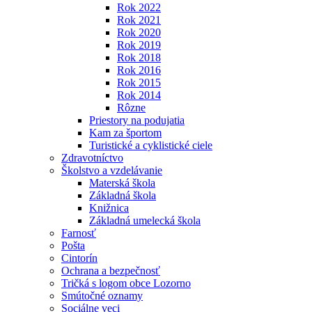
Rok 2022
Rok 2021
Rok 2020
Rok 2019
Rok 2018
Rok 2016
Rok 2015
Rok 2014
Rôzne
Priestory na podujatia
Kam za športom
Turistické a cyklistické ciele
Zdravotníctvo
Školstvo a vzdelávanie
Materská škola
Základná škola
Knižnica
Základná umelecká škola
Farnosť
Pošta
Cintorín
Ochrana a bezpečnosť
Tričká s logom obce Lozorno
Smútočné oznamy
Sociálne veci