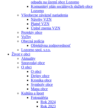
odpadu na území obce Lozorno
Komunitný plán sociálnych služieb obce
Lozorno
Všeobecne záväzné nariadenia
Návrhy VZN
Platné VZN
Úplné znenia VZN
Projekty obce
Voľby
Obecná polícia
Objektívna zodpovednosť
Lozorno spol. s.r.o.
Život v obci
Aktuality
Spravodaj obce
O obci
O obci
Dejiny obce
Kronika obce
Symboly obce
Mapa obce
Kultúra a šport
Fotogaléria
Rok 2024
Rok 2023