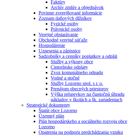
Faktúry
Archív zmlúv a objednávok
Povinne zverejňované informácie
Zoznam daňových dlžníkov
Fyzické osoby
Právnické osoby
Verejné obstarávanie
Obchodné verejné súťaže
Hospodárenie
Uznesenia a zápisnice
Sadzobníky a cenníky poplatkov a odplát
Služby a výkony obce
Cintorínske odplaty
Zvoz komunálneho odpadu
Vodné a stočné
Služby Lozorno spol. s r. o.
Prenájom obecných priestorov
Výška príspevkov na čiastočnú úhradu
nákladov v školách a šk. zariadeniach
Strategické dokumenty
Štatút obce Lozorno
Územný plán
Plán hospodárskeho a sociálneho rozvoja obce
Lozorno
Opatrenia na podporu predchádzania vzniku