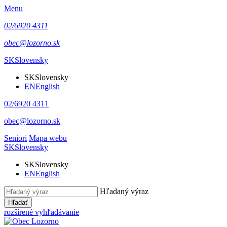
Menu
02/6920 4311
obec@lozorno.sk
SK
Slovensky
SK
Slovensky
EN
English
02/6920 4311
obec@lozorno.sk
Seniori
Mapa webu
SK
Slovensky
SK
Slovensky
EN
English
Hľadaný výraz
Hľadať
rozšírené vyhľadávanie