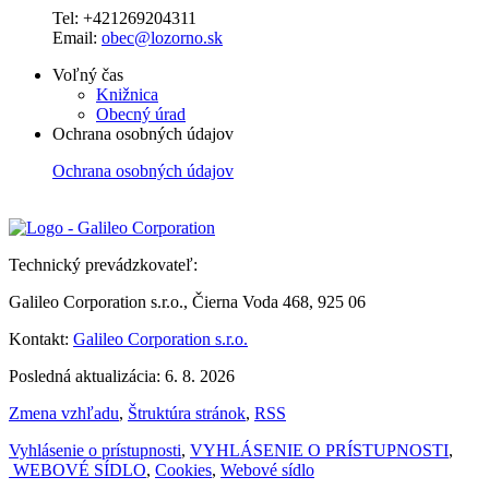
Tel: +421269204311
Email:
obec@lozorno.sk
Voľný čas
Knižnica
Obecný úrad
Ochrana osobných údajov
Ochrana osobných údajov
Technický prevádzkovateľ:
Galileo Corporation s.r.o., Čierna Voda 468, 925 06
Kontakt:
Galileo Corporation s.r.o.
Posledná aktualizácia: 6. 8. 2026
Zmena vzhľadu
,
Štruktúra stránok
,
RSS
Vyhlásenie o prístupnosti
,
VYHLÁSENIE O PRÍSTUPNOSTI
,
WEBOVÉ SÍDLO
,
Cookies
,
Webové sídlo