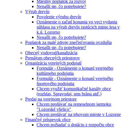
Miestny poplatok za rozvoj
Nenašli ste, čo potrebujete?
Výrub drevín
Povolenie výrubu drevín
Oznámenie o začatí konania vo veci vydania
súhlasu na výrub drevín rastúcich mimo lesa v
k.ú. Lozorno
Nenašli ste, čo potrebujete?
Poplatok za malé zdroje znečisťovania ovzdušia
Nenašli ste, čo potrebujete?
Obecný vodovod⁄kanalizácia
Prenájom obecných priestorov
Organizácia verejných podujatí
Formulár - Oznámenie o konaní verejného
kultúrneho podujatia
Formulár - Oznámenie o konaní verejného
športového podujatia
Chcem využiť komunikačné kanály obce
(rozhlas, Spravodaj, sms brána atď.)
Predaj na verejnom priestore
Chcem predávať na remeselnom jarmoku
"Lozorské všelico"
Chcem predávať na trhovom mieste v Lozorne
Finančný príspevok obce
Chcem požiadať o dotáciu z rozpočtu obce