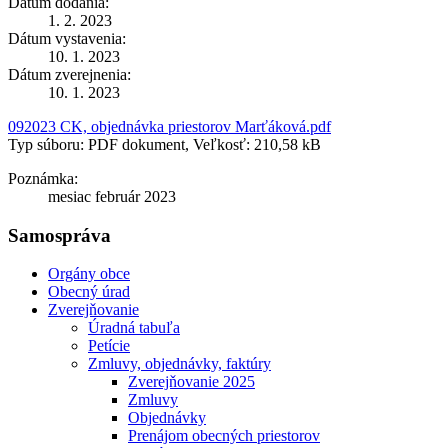
Dátum dodania:
1. 2. 2023
Dátum vystavenia:
10. 1. 2023
Dátum zverejnenia:
10. 1. 2023
092023 CK, objednávka priestorov Marťáková.pdf
Typ súboru: PDF dokument, Veľkosť: 210,58 kB
Poznámka:
mesiac február 2023
Samospráva
Orgány obce
Obecný úrad
Zverejňovanie
Úradná tabuľa
Petície
Zmluvy, objednávky, faktúry
Zverejňovanie 2025
Zmluvy
Objednávky
Prenájom obecných priestorov