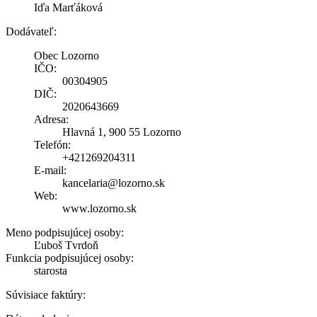
Iďa Marťáková
Dodávateľ:
Obec Lozorno
IČO:
00304905
DIČ:
2020643669
Adresa:
Hlavná 1, 900 55 Lozorno
Telefón:
+421269204311
E-mail:
kancelaria@lozorno.sk
Web:
www.lozorno.sk
Meno podpisujúcej osoby:
Ľuboš Tvrdoň
Funkcia podpisujúcej osoby:
starosta
Súvisiace faktúry: