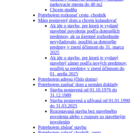
parkovacie miesta do 40 m2
Chcem studňu
Potrebujem rozkopať cestu, chodník
Mám postavený dom a chcem kolaudovať
Ak ide o stavbu, pre ktorú je vydané
stavebné povolenie podľa doterajších
predpisov, ak sa územné rozhodnutie
nevyžadovalo, použijú sa doterajšie
predpisy v znení účinnom do 31. marca
2025
Ak ide o stavbu, pre ktorú je vydaný
stavebný zámer podľa nových predpisov,
použijú sa predpisy v znení účinnom do
01. apríla 2025
Potrebujem adresu (číslo domu)
Potrebujem zapísať dom a nemám doklady
Stavba postavená od 01.10.1976 do
31.12.1989
Stavba postavená a užívaná od 01.01.1990
do 31.03.2025
Rozostavaná stavba bez stavebného
povolenia alebo v rozpore so stavebným
povolením
Potrebujem zbúrať stavbu
Potrebujem zabrať chodník, cestu