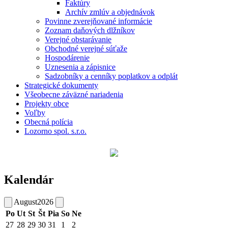
Faktúry
Archív zmlúv a objednávok
Povinne zverejňované informácie
Zoznam daňových dlžníkov
Verejné obstarávanie
Obchodné verejné súťaže
Hospodárenie
Uznesenia a zápisnice
Sadzobníky a cenníky poplatkov a odplát
Strategické dokumenty
Všeobecne záväzné nariadenia
Projekty obce
Voľby
Obecná polícia
Lozorno spol. s.r.o.
Kalendár
August
2026
Po
Ut
St
Št
Pia
So
Ne
27
28
29
30
31
1
2