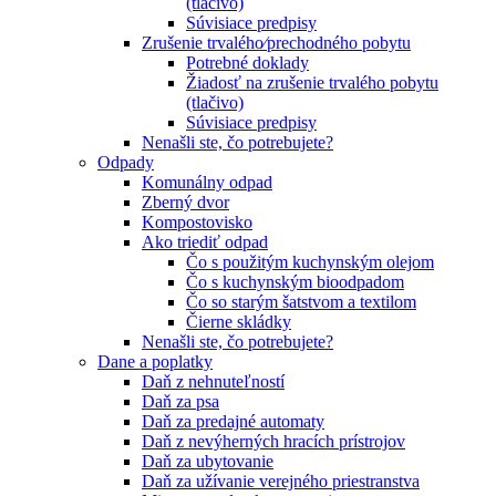
(tlačivo)
Súvisiace predpisy
Zrušenie trvalého⁄prechodného pobytu
Potrebné doklady
Žiadosť na zrušenie trvalého pobytu
(tlačivo)
Súvisiace predpisy
Nenašli ste, čo potrebujete?
Odpady
Komunálny odpad
Zberný dvor
Kompostovisko
Ako triediť odpad
Čo s použitým kuchynským olejom
Čo s kuchynským bioodpadom
Čo so starým šatstvom a textilom
Čierne skládky
Nenašli ste, čo potrebujete?
Dane a poplatky
Daň z nehnuteľností
Daň za psa
Daň za predajné automaty
Daň z nevýherných hracích prístrojov
Daň za ubytovanie
Daň za užívanie verejného priestranstva