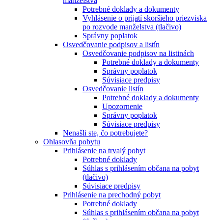
manželstva
Potrebné doklady a dokumenty
Vyhlásenie o prijatí skoršieho priezviska
po rozvode manželstva (tlačivo)
Správny poplatok
Osvedčovanie podpisov a listín
Osvedčovanie podpisov na listinách
Potrebné doklady a dokumenty
Správny poplatok
Súvisiace predpisy
Osvedčovanie listín
Potrebné doklady a dokumenty
Upozornenie
Správny poplatok
Súvisiace predpisy
Nenašli ste, čo potrebujete?
Ohlasovňa pobytu
Prihlásenie na trvalý pobyt
Potrebné doklady
Súhlas s prihlásením občana na pobyt
(tlačivo)
Súvisiace predpisy
Prihlásenie na prechodný pobyt
Potrebné doklady
Súhlas s prihlásením občana na pobyt