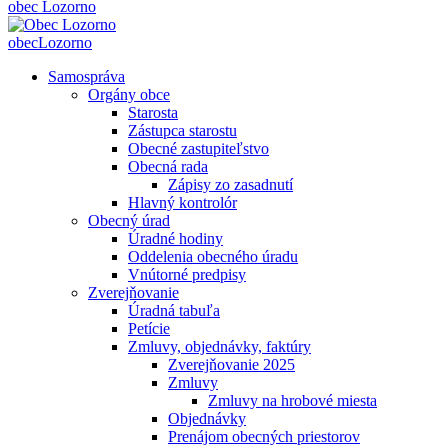
obec
Lozorno
obec
Lozorno
Samospráva
Orgány obce
Starosta
Zástupca starostu
Obecné zastupiteľstvo
Obecná rada
Zápisy zo zasadnutí
Hlavný kontrolór
Obecný úrad
Úradné hodiny
Oddelenia obecného úradu
Vnútorné predpisy
Zverejňovanie
Úradná tabuľa
Petície
Zmluvy, objednávky, faktúry
Zverejňovanie 2025
Zmluvy
Zmluvy na hrobové miesta
Objednávky
Prenájom obecných priestorov