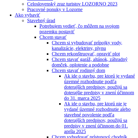
Celoslovenský zraz turistov LOZORNO 2023
Pracovné ponuky v Lozorne
Ako vybaviť
Stavebný úrad
Potrebujem vedieť, čo môžem na svojom
pozemku postaviť
Chcem stavať
Chcem si vybudovať prípojky vody,
kanalizácie, elektriny, plynu
Chcem rekonštruovať, opraviť plot
Chcem stavať garáž, altánok, záhradný
domček, oplotenie a podobne
Chcem stavať rodinný dom
Ak ide o stavbu, pre ktorú je vydané
územné rozhodnutie podľa
doterajších predpisov, použijú sa
doterajšie predpisy v znení účinnom
do 31. marca 2025
Ak ide o stavbu, pre ktorú nie je
vydané územné rozhodnutie alebo
stavebné povolenie podľa
doterajších predpisov, použijú sa
predpisy v znení účinnom do 01.
apríla 2025
Chcem vybudovať prístupový chodník,