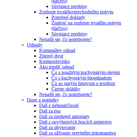
(tlačivo)
Súvisiace predpisy
Zrušenie trvalého⁄prechodného pobytu
Potrebné doklady
Žiadosť na zrušenie trvalého pobytu
(tlačivo)
Súvisiace predpisy
Nenašli ste, čo potrebujete?
Odpady
Komunálny odpad
Zberný dvor
Kompostovisko
Ako triediť odpad
Čo s použitým kuchynským olejom
Čo s kuchynským bioodpadom
Čo so starým šatstvom a textilom
Čierne skládky
Nenašli ste, čo potrebujete?
Dane a poplatky
Daň z nehnuteľností
Daň za psa
Daň za predajné automaty
Daň z nevýherných hracích prístrojov
Daň za ubytovanie
Daň za užívanie verejného priestranstva