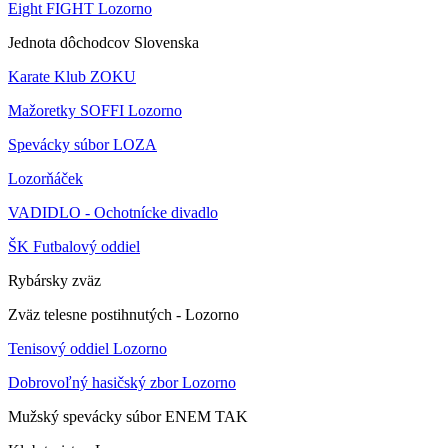
Eight FIGHT Lozorno
Jednota dôchodcov Slovenska
Karate Klub ZOKU
Mažoretky SOFFI Lozorno
Spevácky súbor LOZA
Lozorňáček
VADIDLO - Ochotnícke divadlo
ŠK Futbalový oddiel
Rybársky zväz
Zväz telesne postihnutých - Lozorno
Tenisový oddiel Lozorno
Dobrovoľný hasičský zbor Lozorno
Mužský spevácky súbor ENEM TAK