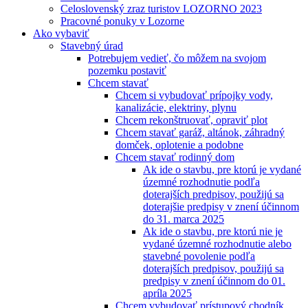
Celoslovenský zraz turistov LOZORNO 2023
Pracovné ponuky v Lozorne
Ako vybaviť
Stavebný úrad
Potrebujem vedieť, čo môžem na svojom
pozemku postaviť
Chcem stavať
Chcem si vybudovať prípojky vody,
kanalizácie, elektriny, plynu
Chcem rekonštruovať, opraviť plot
Chcem stavať garáž, altánok, záhradný
domček, oplotenie a podobne
Chcem stavať rodinný dom
Ak ide o stavbu, pre ktorú je vydané
územné rozhodnutie podľa
doterajších predpisov, použijú sa
doterajšie predpisy v znení účinnom
do 31. marca 2025
Ak ide o stavbu, pre ktorú nie je
vydané územné rozhodnutie alebo
stavebné povolenie podľa
doterajších predpisov, použijú sa
predpisy v znení účinnom do 01.
apríla 2025
Chcem vybudovať prístupový chodník,