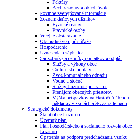
Faktúry
Archív zmlúv a objednávok
Povinne zverejňované informácie
Zoznam daňových dlžníkov
Fyzické osoby
Právnické osoby
Verejné obstarávanie
Obchodné verejné súťaže
Hospodárenie
Uznesenia a zápisnice
Sadzobníky a cenníky poplatkov a odplát
Služby a výkony obce
Cintorínske odplaty
Zvoz komunálneho odpadu
Vodné a stočné
Služby Lozorno spol. s r. o.
Prenájom obecných priestorov
Výška príspevkov na čiastočnú úhradu
nákladov v školách a šk. zariadeniach
Strategické dokumenty
Štatút obce Lozorno
Územný plán
Plán hospodárskeho a sociálneho rozvoja obce
Lozorno
Opatrenia na podporu predchádzania vzniku