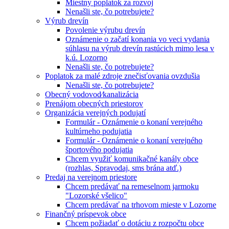
Miestny poplatok za rozvoj
Nenašli ste, čo potrebujete?
Výrub drevín
Povolenie výrubu drevín
Oznámenie o začatí konania vo veci vydania
súhlasu na výrub drevín rastúcich mimo lesa v
k.ú. Lozorno
Nenašli ste, čo potrebujete?
Poplatok za malé zdroje znečisťovania ovzdušia
Nenašli ste, čo potrebujete?
Obecný vodovod⁄kanalizácia
Prenájom obecných priestorov
Organizácia verejných podujatí
Formulár - Oznámenie o konaní verejného
kultúrneho podujatia
Formulár - Oznámenie o konaní verejného
športového podujatia
Chcem využiť komunikačné kanály obce
(rozhlas, Spravodaj, sms brána atď.)
Predaj na verejnom priestore
Chcem predávať na remeselnom jarmoku
"Lozorské všelico"
Chcem predávať na trhovom mieste v Lozorne
Finančný príspevok obce
Chcem požiadať o dotáciu z rozpočtu obce