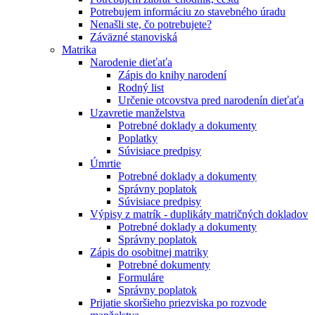
Potrebujem informáciu zo stavebného úradu
Nenašli ste, čo potrebujete?
Záväzné stanoviská
Matrika
Narodenie dieťaťa
Zápis do knihy narodení
Rodný list
Určenie otcovstva pred narodenín dieťaťa
Uzavretie manželstva
Potrebné doklady a dokumenty
Poplatky
Súvisiace predpisy
Úmrtie
Potrebné doklady a dokumenty
Správny poplatok
Súvisiace predpisy
Výpisy z matrík - duplikáty matričných dokladov
Potrebné doklady a dokumenty
Správny poplatok
Zápis do osobitnej matriky
Potrebné dokumenty
Formuláre
Správny poplatok
Prijatie skoršieho priezviska po rozvode