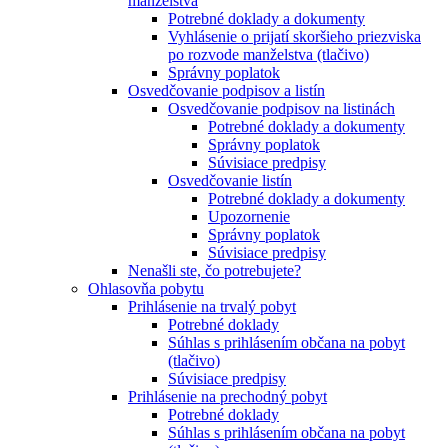
manželstva
Potrebné doklady a dokumenty
Vyhlásenie o prijatí skoršieho priezviska
po rozvode manželstva (tlačivo)
Správny poplatok
Osvedčovanie podpisov a listín
Osvedčovanie podpisov na listinách
Potrebné doklady a dokumenty
Správny poplatok
Súvisiace predpisy
Osvedčovanie listín
Potrebné doklady a dokumenty
Upozornenie
Správny poplatok
Súvisiace predpisy
Nenašli ste, čo potrebujete?
Ohlasovňa pobytu
Prihlásenie na trvalý pobyt
Potrebné doklady
Súhlas s prihlásením občana na pobyt
(tlačivo)
Súvisiace predpisy
Prihlásenie na prechodný pobyt
Potrebné doklady
Súhlas s prihlásením občana na pobyt