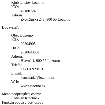
Klub turistov Lozorno
IČO:
42180724
Adresa:
Zvončínska 248, 900 55 Lozorno
Dodávateľ:
Obec Lozorno
IČO:
00304905
DIČ:
2020643669
Adresa:
Hlavná 1, 900 55 Lozorno
Telefón:
+421269204311
E-mail:
kancelaria@lozorno.sk
Web:
www.lozorno.sk
Meno podpisujúcej osoby:
Ladislav Krechňák
Funkcia podpisujúcej osoby: