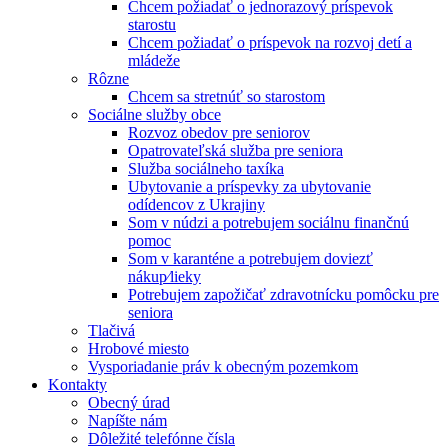
Chcem požiadať o jednorazový príspevok
starostu
Chcem požiadať o príspevok na rozvoj detí a
mládeže
Rôzne
Chcem sa stretnúť so starostom
Sociálne služby obce
Rozvoz obedov pre seniorov
Opatrovateľská služba pre seniora
Služba sociálneho taxíka
Ubytovanie a príspevky za ubytovanie
odídencov z Ukrajiny
Som v núdzi a potrebujem sociálnu finančnú
pomoc
Som v karanténe a potrebujem doviezť
nákup⁄lieky
Potrebujem zapožičať zdravotnícku pomôcku pre
seniora
Tlačivá
Hrobové miesto
Vysporiadanie práv k obecným pozemkom
Kontakty
Obecný úrad
Napíšte nám
Dôležité telefónne čísla