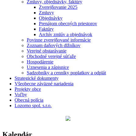
Zmluvy, objednávky, faktúry
Zverejňovanie 2025
Zmluvy
Objednávky
Prenájom obecných priestorov
Faktúry
Archív zmlúv a objednávok
Povinne zverejňované informácie
Zoznam daňových dlžníkov
Verejné obstarávanie
Obchodné verejné súťaže
Hospodárenie
Uznesenia a zápisnice
Sadzobníky a cenníky poplatkov a odplát
Strategické dokumenty
Všeobecne záväzné nariadenia
Projekty obce
Voľby
Obecná polícia
Lozorno spol. s.r.o.
Kalendár