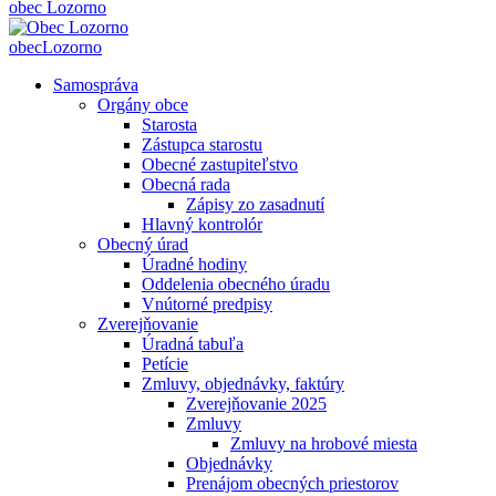
obec
Lozorno
obec
Lozorno
Samospráva
Orgány obce
Starosta
Zástupca starostu
Obecné zastupiteľstvo
Obecná rada
Zápisy zo zasadnutí
Hlavný kontrolór
Obecný úrad
Úradné hodiny
Oddelenia obecného úradu
Vnútorné predpisy
Zverejňovanie
Úradná tabuľa
Petície
Zmluvy, objednávky, faktúry
Zverejňovanie 2025
Zmluvy
Zmluvy na hrobové miesta
Objednávky
Prenájom obecných priestorov