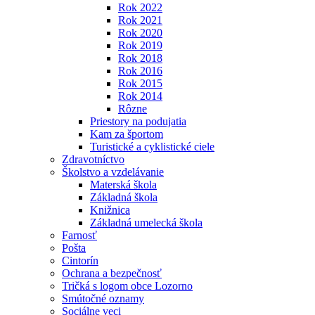
Rok 2022
Rok 2021
Rok 2020
Rok 2019
Rok 2018
Rok 2016
Rok 2015
Rok 2014
Rôzne
Priestory na podujatia
Kam za športom
Turistické a cyklistické ciele
Zdravotníctvo
Školstvo a vzdelávanie
Materská škola
Základná škola
Knižnica
Základná umelecká škola
Farnosť
Pošta
Cintorín
Ochrana a bezpečnosť
Tričká s logom obce Lozorno
Smútočné oznamy
Sociálne veci