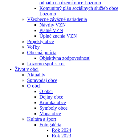
odpadu na území obce Lozorno
Komunitný plán sociálnych služieb obce
Lozorno
Všeobecne záväzné nariadenia
Návrhy VZN
Platné VZN
Úplné znenia VZN
Projekty obce
Voľby
Obecná polícia
Objektívna zodpovednosť
Lozorno spol. s.r.o.
Život v obci
Aktuality
Spravodaj obce
O obci
O obci
Dejiny obce
Kronika obce
Symboly obce
Mapa obce
Kultúra a šport
Fotogaléria
Rok 2024
Rok 2023