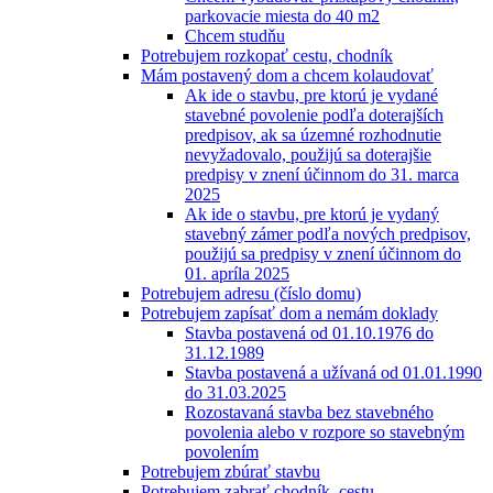
parkovacie miesta do 40 m2
Chcem studňu
Potrebujem rozkopať cestu, chodník
Mám postavený dom a chcem kolaudovať
Ak ide o stavbu, pre ktorú je vydané
stavebné povolenie podľa doterajších
predpisov, ak sa územné rozhodnutie
nevyžadovalo, použijú sa doterajšie
predpisy v znení účinnom do 31. marca
2025
Ak ide o stavbu, pre ktorú je vydaný
stavebný zámer podľa nových predpisov,
použijú sa predpisy v znení účinnom do
01. apríla 2025
Potrebujem adresu (číslo domu)
Potrebujem zapísať dom a nemám doklady
Stavba postavená od 01.10.1976 do
31.12.1989
Stavba postavená a užívaná od 01.01.1990
do 31.03.2025
Rozostavaná stavba bez stavebného
povolenia alebo v rozpore so stavebným
povolením
Potrebujem zbúrať stavbu
Potrebujem zabrať chodník, cestu