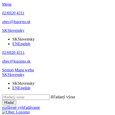
Menu
02/6920 4311
obec@lozorno.sk
SK
Slovensky
SK
Slovensky
EN
English
02/6920 4311
obec@lozorno.sk
Seniori
Mapa webu
SK
Slovensky
SK
Slovensky
EN
English
Hľadaný výraz
Hľadať
rozšírené vyhľadávanie