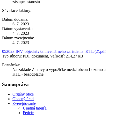
zástupca starostu
Súvisiace faktúry:
Dátum dodania:
6. 7. 2023
Dátum vystavenia:
4. 7. 2023
Dátum zverejnenia:
4. 7. 2023
052023 INV, objednávka inventárneho zariadenia, KTL (2).pdf
Typ súboru: PDF dokument, Veľkosť: 214,27 kB
Poznámka:
Na základe Zmluvy o výpožičke medzi obcou Lozorno a
KTL - bezodplatne
Samospráva
Orgány obce
Obecný úrad
Zverejňovanie
Úradná tabuľa
Petície