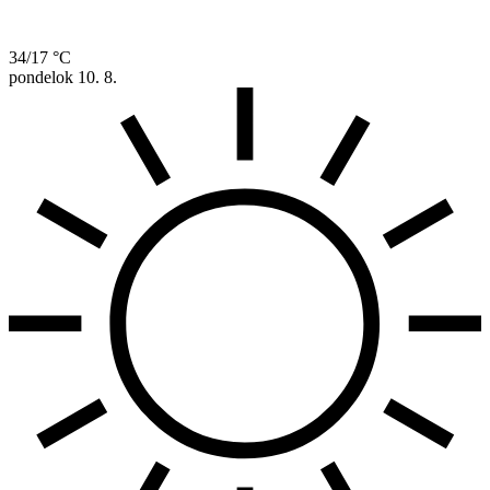
34/17 °C
pondelok
10. 8.