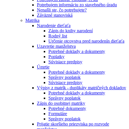
Potrebujem informáciu zo stavebného úradu
Nenašli ste, čo potrebujete?
Záväzné stanoviská
Matrika
Narodenie dieťaťa
Zápis do knihy narodení
Rodný list
Určenie otcovstva pred narodenín dieťaťa
Uzavretie manželstva
Potrebné doklady a dokumenty
Poplatky
Súvisiace predpisy
Úmrtie
Potrebné doklady a dokumenty
Správny poplatok
Súvisiace predpisy
Výpisy z matrík - duplikáty matričných dokladov
Potrebné doklady a dokumenty
Správny poplatok
Zápis do osobitnej matriky
Potrebné dokumenty
Formuláre
Správny poplatok
Prijatie skoršieho priezviska po rozvode