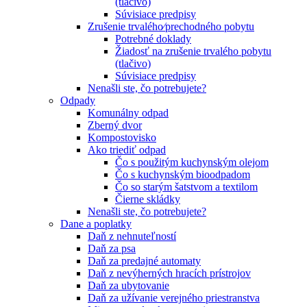
(tlačivo)
Súvisiace predpisy
Zrušenie trvalého⁄prechodného pobytu
Potrebné doklady
Žiadosť na zrušenie trvalého pobytu
(tlačivo)
Súvisiace predpisy
Nenašli ste, čo potrebujete?
Odpady
Komunálny odpad
Zberný dvor
Kompostovisko
Ako triediť odpad
Čo s použitým kuchynským olejom
Čo s kuchynským bioodpadom
Čo so starým šatstvom a textilom
Čierne skládky
Nenašli ste, čo potrebujete?
Dane a poplatky
Daň z nehnuteľností
Daň za psa
Daň za predajné automaty
Daň z nevýherných hracích prístrojov
Daň za ubytovanie
Daň za užívanie verejného priestranstva