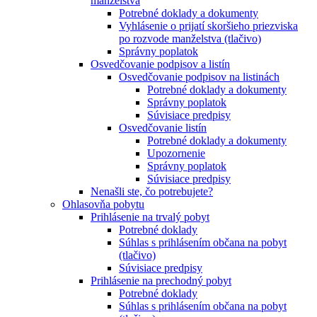
manželstva
Potrebné doklady a dokumenty
Vyhlásenie o prijatí skoršieho priezviska
po rozvode manželstva (tlačivo)
Správny poplatok
Osvedčovanie podpisov a listín
Osvedčovanie podpisov na listinách
Potrebné doklady a dokumenty
Správny poplatok
Súvisiace predpisy
Osvedčovanie listín
Potrebné doklady a dokumenty
Upozornenie
Správny poplatok
Súvisiace predpisy
Nenašli ste, čo potrebujete?
Ohlasovňa pobytu
Prihlásenie na trvalý pobyt
Potrebné doklady
Súhlas s prihlásením občana na pobyt
(tlačivo)
Súvisiace predpisy
Prihlásenie na prechodný pobyt
Potrebné doklady
Súhlas s prihlásením občana na pobyt