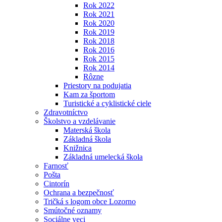
Rok 2022
Rok 2021
Rok 2020
Rok 2019
Rok 2018
Rok 2016
Rok 2015
Rok 2014
Rôzne
Priestory na podujatia
Kam za športom
Turistické a cyklistické ciele
Zdravotníctvo
Školstvo a vzdelávanie
Materská škola
Základná škola
Knižnica
Základná umelecká škola
Farnosť
Pošta
Cintorín
Ochrana a bezpečnosť
Tričká s logom obce Lozorno
Smútočné oznamy
Sociálne veci