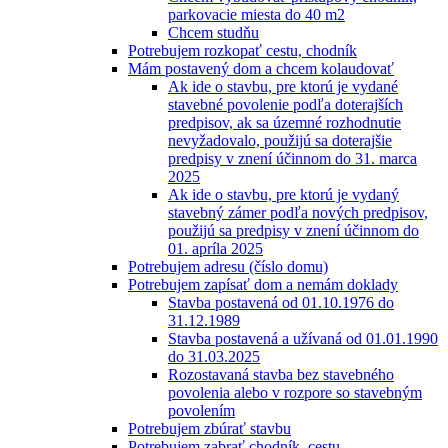
parkovacie miesta do 40 m2
Chcem studňu
Potrebujem rozkopať cestu, chodník
Mám postavený dom a chcem kolaudovať
Ak ide o stavbu, pre ktorú je vydané
stavebné povolenie podľa doterajších
predpisov, ak sa územné rozhodnutie
nevyžadovalo, použijú sa doterajšie
predpisy v znení účinnom do 31. marca
2025
Ak ide o stavbu, pre ktorú je vydaný
stavebný zámer podľa nových predpisov,
použijú sa predpisy v znení účinnom do
01. apríla 2025
Potrebujem adresu (číslo domu)
Potrebujem zapísať dom a nemám doklady
Stavba postavená od 01.10.1976 do
31.12.1989
Stavba postavená a užívaná od 01.01.1990
do 31.03.2025
Rozostavaná stavba bez stavebného
povolenia alebo v rozpore so stavebným
povolením
Potrebujem zbúrať stavbu
Potrebujem zabrať chodník, cestu