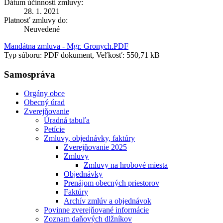
Dátum účinnosti zmluvy:
28. 1. 2021
Platnosť zmluvy do:
Neuvedené
Mandátna zmluva - Mgr. Gronych.PDF
Typ súboru: PDF dokument, Veľkosť: 550,71 kB
Samospráva
Orgány obce
Obecný úrad
Zverejňovanie
Úradná tabuľa
Petície
Zmluvy, objednávky, faktúry
Zverejňovanie 2025
Zmluvy
Zmluvy na hrobové miesta
Objednávky
Prenájom obecných priestorov
Faktúry
Archív zmlúv a objednávok
Povinne zverejňované informácie
Zoznam daňových dlžníkov