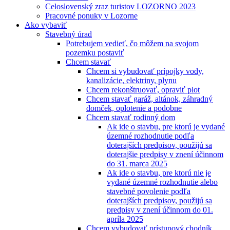
Celoslovenský zraz turistov LOZORNO 2023
Pracovné ponuky v Lozorne
Ako vybaviť
Stavebný úrad
Potrebujem vedieť, čo môžem na svojom
pozemku postaviť
Chcem stavať
Chcem si vybudovať prípojky vody,
kanalizácie, elektriny, plynu
Chcem rekonštruovať, opraviť plot
Chcem stavať garáž, altánok, záhradný
domček, oplotenie a podobne
Chcem stavať rodinný dom
Ak ide o stavbu, pre ktorú je vydané
územné rozhodnutie podľa
doterajších predpisov, použijú sa
doterajšie predpisy v znení účinnom
do 31. marca 2025
Ak ide o stavbu, pre ktorú nie je
vydané územné rozhodnutie alebo
stavebné povolenie podľa
doterajších predpisov, použijú sa
predpisy v znení účinnom do 01.
apríla 2025
Chcem vybudovať prístupový chodník,