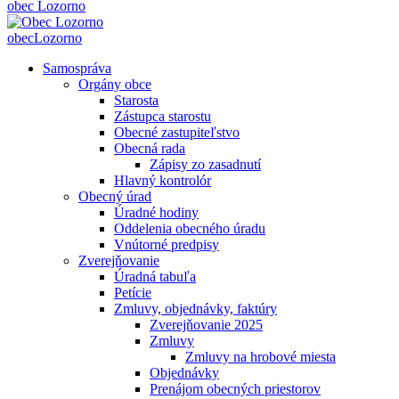
obec
Lozorno
obec
Lozorno
Samospráva
Orgány obce
Starosta
Zástupca starostu
Obecné zastupiteľstvo
Obecná rada
Zápisy zo zasadnutí
Hlavný kontrolór
Obecný úrad
Úradné hodiny
Oddelenia obecného úradu
Vnútorné predpisy
Zverejňovanie
Úradná tabuľa
Petície
Zmluvy, objednávky, faktúry
Zverejňovanie 2025
Zmluvy
Zmluvy na hrobové miesta
Objednávky
Prenájom obecných priestorov