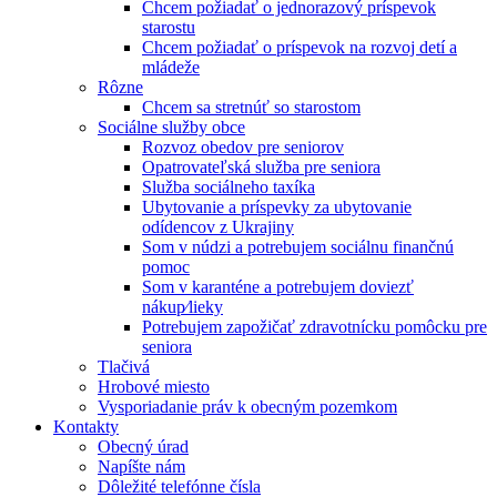
Chcem požiadať o jednorazový príspevok
starostu
Chcem požiadať o príspevok na rozvoj detí a
mládeže
Rôzne
Chcem sa stretnúť so starostom
Sociálne služby obce
Rozvoz obedov pre seniorov
Opatrovateľská služba pre seniora
Služba sociálneho taxíka
Ubytovanie a príspevky za ubytovanie
odídencov z Ukrajiny
Som v núdzi a potrebujem sociálnu finančnú
pomoc
Som v karanténe a potrebujem doviezť
nákup⁄lieky
Potrebujem zapožičať zdravotnícku pomôcku pre
seniora
Tlačivá
Hrobové miesto
Vysporiadanie práv k obecným pozemkom
Kontakty
Obecný úrad
Napíšte nám
Dôležité telefónne čísla