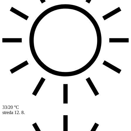
33/20 °C
streda
12. 8.