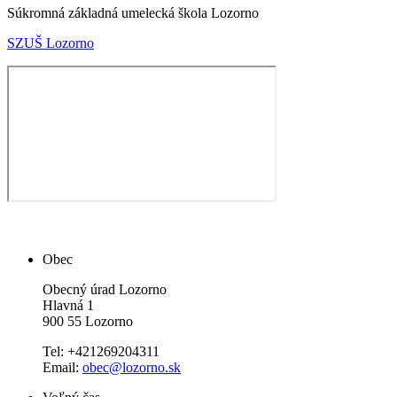
Súkromná základná umelecká škola Lozorno
SZUŠ Lozorno
Obec
Obecný úrad Lozorno
Hlavná 1
900 55 Lozorno
Tel: +421269204311
Email:
obec@lozorno.sk