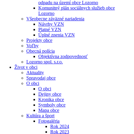
odpadu na území obce Lozorno
Komunitný plán sociálnych služieb obce
Lozorno
Všeobecne záväzné nariadenia
Návrhy VZN
Platné VZN
Úplné znenia VZN
Projekty obce
Voľby
Obecná polícia
Objektívna zodpovednosť
Lozorno spol. s.r.o.
Život v obci
Aktuality
Spravodaj obce
O obci
O obci
Dejiny obce
Kronika obce
Symboly obce
Mapa obce
Kultúra a šport
Fotogaléria
Rok 2024
Rok 2023