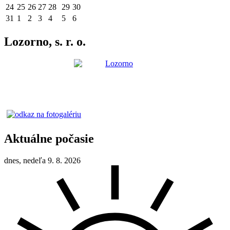
24
25
26
27
28
29
30
31
1
2
3
4
5
6
Lozorno, s. r. o.
Aktuálne počasie
dnes, nedeľa 9. 8. 2026