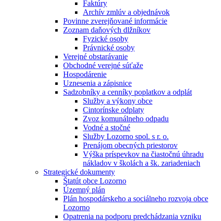
Faktúry
Archív zmlúv a objednávok
Povinne zverejňované informácie
Zoznam daňových dlžníkov
Fyzické osoby
Právnické osoby
Verejné obstarávanie
Obchodné verejné súťaže
Hospodárenie
Uznesenia a zápisnice
Sadzobníky a cenníky poplatkov a odplát
Služby a výkony obce
Cintorínske odplaty
Zvoz komunálneho odpadu
Vodné a stočné
Služby Lozorno spol. s r. o.
Prenájom obecných priestorov
Výška príspevkov na čiastočnú úhradu
nákladov v školách a šk. zariadeniach
Strategické dokumenty
Štatút obce Lozorno
Územný plán
Plán hospodárskeho a sociálneho rozvoja obce
Lozorno
Opatrenia na podporu predchádzania vzniku