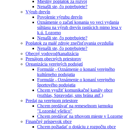
Miestny poplatok za rozvoj
Nenašli ste, čo potrebujete?
Výrub drevín
Povolenie výrubu drevín
Oznámenie o začatí konania vo veci vydania
súhlasu na výrub drevín rastúcich mimo lesa v
k.ú. Lozorno
Nenašli ste, čo potrebujete?
Poplatok za malé zdroje znečisťovania ovzdušia
Nenašli ste, čo potrebujete?
Obecný vodovod⁄kanalizácia
Prenájom obecných priestorov
Organizácia verejných podujatí
Formulár - Oznámenie o konaní verejného
kultúrneho podujatia
Formulár - Oznámenie o konaní verejného
športového podujatia
Chcem využiť komunikačné kanály obce
(rozhlas, Spravodaj, sms brána atď.)
Predaj na verejnom priestore
Chcem predávať na remeselnom jarmoku
"Lozorské všelico"
Chcem predávať na trhovom mieste v Lozorne
Finančný príspevok obce
Chcem požiadať o dotáciu z rozpočtu obce