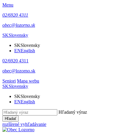
Menu
02/6920 4311
obec@lozorno.sk
SK
Slovensky
SK
Slovensky
EN
English
02/6920 4311
obec@lozorno.sk
Seniori
Mapa webu
SK
Slovensky
SK
Slovensky
EN
English
Hľadaný výraz
Hľadať
rozšírené vyhľadávanie