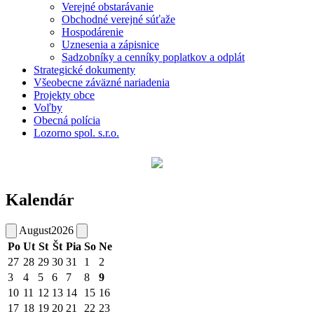
Verejné obstarávanie
Obchodné verejné súťaže
Hospodárenie
Uznesenia a zápisnice
Sadzobníky a cenníky poplatkov a odplát
Strategické dokumenty
Všeobecne záväzné nariadenia
Projekty obce
Voľby
Obecná polícia
Lozorno spol. s.r.o.
Kalendár
August
2026
Po
Ut
St
Št
Pia
So
Ne
27
28
29
30
31
1
2
3
4
5
6
7
8
9
10
11
12
13
14
15
16
17
18
19
20
21
22
23