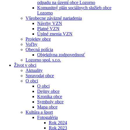
odpadu na území obce Lozorno
Komunitný plán sociálnych služieb obce
Lozorno
Všeobecne záväzné nariadenia
Návrhy VZN
Platné VZN
Úplné znenia VZN
Projekty obce
Voľby
Obecná polícia
Objektívna zodpovednosť
Lozorno spol. s.r.o.
Život v obci
Aktuality
Spravodaj obce
O obci
O obci
Dejiny obce
Kronika obce
Symboly obce
Mapa obce
Kultúra a šport
Fotogaléria
Rok 2024
Rok 2023