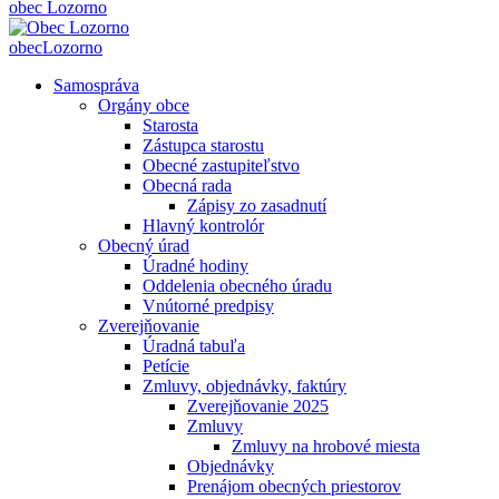
obec
Lozorno
obec
Lozorno
Samospráva
Orgány obce
Starosta
Zástupca starostu
Obecné zastupiteľstvo
Obecná rada
Zápisy zo zasadnutí
Hlavný kontrolór
Obecný úrad
Úradné hodiny
Oddelenia obecného úradu
Vnútorné predpisy
Zverejňovanie
Úradná tabuľa
Petície
Zmluvy, objednávky, faktúry
Zverejňovanie 2025
Zmluvy
Zmluvy na hrobové miesta
Objednávky
Prenájom obecných priestorov