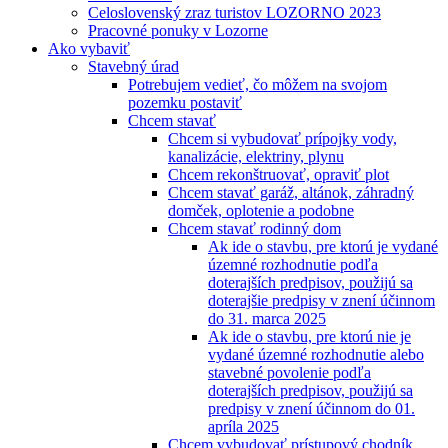
Celoslovenský zraz turistov LOZORNO 2023
Pracovné ponuky v Lozorne
Ako vybaviť
Stavebný úrad
Potrebujem vedieť, čo môžem na svojom
pozemku postaviť
Chcem stavať
Chcem si vybudovať prípojky vody,
kanalizácie, elektriny, plynu
Chcem rekonštruovať, opraviť plot
Chcem stavať garáž, altánok, záhradný
domček, oplotenie a podobne
Chcem stavať rodinný dom
Ak ide o stavbu, pre ktorú je vydané
územné rozhodnutie podľa
doterajších predpisov, použijú sa
doterajšie predpisy v znení účinnom
do 31. marca 2025
Ak ide o stavbu, pre ktorú nie je
vydané územné rozhodnutie alebo
stavebné povolenie podľa
doterajších predpisov, použijú sa
predpisy v znení účinnom do 01.
apríla 2025
Chcem vybudovať prístupový chodník,