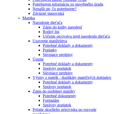
Potrebujem informáciu zo stavebného úradu
Nenašli ste, čo potrebujete?
Záväzné stanoviská
Matrika
Narodenie dieťaťa
Zápis do knihy narodení
Rodný list
Určenie otcovstva pred narodenín dieťaťa
Uzavretie manželstva
Potrebné doklady a dokumenty
Poplatky
Súvisiace predpisy
Úmrtie
Potrebné doklady a dokumenty
Správny poplatok
Súvisiace predpisy
Výpisy z matrík - duplikáty matričných dokladov
Potrebné doklady a dokumenty
Správny poplatok
Zápis do osobitnej matriky
Potrebné dokumenty
Formuláre
Správny poplatok
Prijatie skoršieho priezviska po rozvode