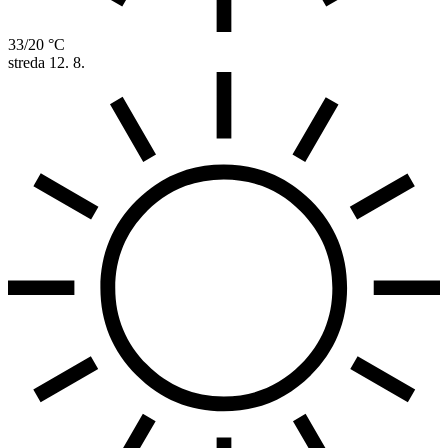
33/20 °C
streda
12. 8.