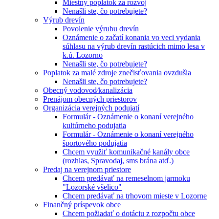
Miestny poplatok za rozvoj
Nenašli ste, čo potrebujete?
Výrub drevín
Povolenie výrubu drevín
Oznámenie o začatí konania vo veci vydania
súhlasu na výrub drevín rastúcich mimo lesa v
k.ú. Lozorno
Nenašli ste, čo potrebujete?
Poplatok za malé zdroje znečisťovania ovzdušia
Nenašli ste, čo potrebujete?
Obecný vodovod⁄kanalizácia
Prenájom obecných priestorov
Organizácia verejných podujatí
Formulár - Oznámenie o konaní verejného
kultúrneho podujatia
Formulár - Oznámenie o konaní verejného
športového podujatia
Chcem využiť komunikačné kanály obce
(rozhlas, Spravodaj, sms brána atď.)
Predaj na verejnom priestore
Chcem predávať na remeselnom jarmoku
"Lozorské všelico"
Chcem predávať na trhovom mieste v Lozorne
Finančný príspevok obce
Chcem požiadať o dotáciu z rozpočtu obce