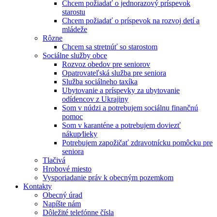
Chcem požiadať o jednorazový príspevok
starostu
Chcem požiadať o príspevok na rozvoj detí a
mládeže
Rôzne
Chcem sa stretnúť so starostom
Sociálne služby obce
Rozvoz obedov pre seniorov
Opatrovateľská služba pre seniora
Služba sociálneho taxíka
Ubytovanie a príspevky za ubytovanie
odídencov z Ukrajiny
Som v núdzi a potrebujem sociálnu finančnú
pomoc
Som v karanténe a potrebujem doviezť
nákup⁄lieky
Potrebujem zapožičať zdravotnícku pomôcku pre
seniora
Tlačivá
Hrobové miesto
Vysporiadanie práv k obecným pozemkom
Kontakty
Obecný úrad
Napíšte nám
Dôležité telefónne čísla