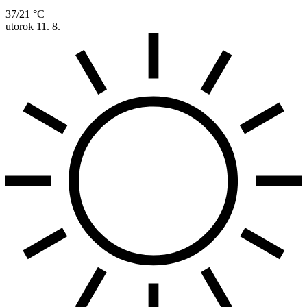
37/21 °C
utorok
11. 8.