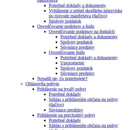
manželstva
Potrebné doklady a dokumenty
Vyhlásenie o prijatí skoršieho priezviska
po rozvode manželstva (tlačivo)
Správny poplatok
Osvedčovanie podpisov a listín
Osvedčovanie podpisov na listinách
Potrebné doklady a dokumenty
Správny poplatok
Súvisiace predpisy
Osvedčovanie listín
Potrebné doklady a dokumenty
Upozornenie
Správny poplatok
Súvisiace predpisy
Nenašli ste, čo potrebujete?
Ohlasovňa pobytu
Prihlásenie na trvalý pobyt
Potrebné doklady
Súhlas s prihlásením občana na pobyt
(tlačivo)
Súvisiace predpisy
Prihlásenie na prechodný pobyt
Potrebné doklady
Súhlas s prihlásením občana na pobyt