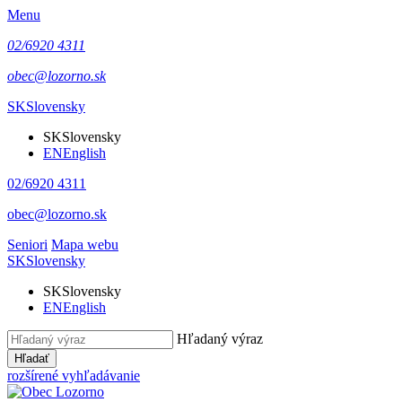
Menu
02/6920 4311
obec@lozorno.sk
SK
Slovensky
SK
Slovensky
EN
English
02/6920 4311
obec@lozorno.sk
Seniori
Mapa webu
SK
Slovensky
SK
Slovensky
EN
English
Hľadaný výraz
Hľadať
rozšírené vyhľadávanie