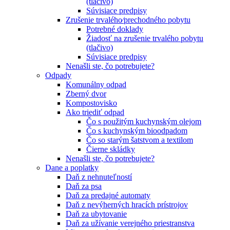
(tlačivo)
Súvisiace predpisy
Zrušenie trvalého⁄prechodného pobytu
Potrebné doklady
Žiadosť na zrušenie trvalého pobytu
(tlačivo)
Súvisiace predpisy
Nenašli ste, čo potrebujete?
Odpady
Komunálny odpad
Zberný dvor
Kompostovisko
Ako triediť odpad
Čo s použitým kuchynským olejom
Čo s kuchynským bioodpadom
Čo so starým šatstvom a textilom
Čierne skládky
Nenašli ste, čo potrebujete?
Dane a poplatky
Daň z nehnuteľností
Daň za psa
Daň za predajné automaty
Daň z nevýherných hracích prístrojov
Daň za ubytovanie
Daň za užívanie verejného priestranstva