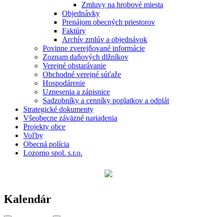
Zmluvy na hrobové miesta
Objednávky
Prenájom obecných priestorov
Faktúry
Archív zmlúv a objednávok
Povinne zverejňované informácie
Zoznam daňových dlžníkov
Verejné obstarávanie
Obchodné verejné súťaže
Hospodárenie
Uznesenia a zápisnice
Sadzobníky a cenníky poplatkov a odplát
Strategické dokumenty
Všeobecne záväzné nariadenia
Projekty obce
Voľby
Obecná polícia
Lozorno spol. s.r.o.
Kalendár