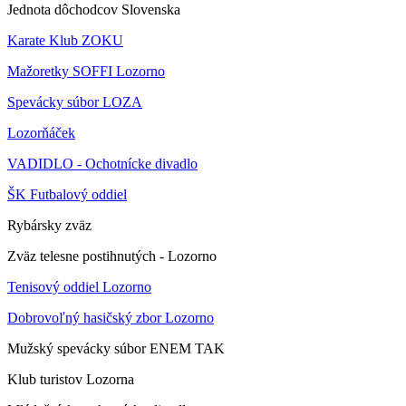
Jednota dôchodcov Slovenska
Karate Klub ZOKU
Mažoretky SOFFI Lozorno
Spevácky súbor LOZA
Lozorňáček
VADIDLO - Ochotnícke divadlo
ŠK Futbalový oddiel
Rybársky zväz
Zväz telesne postihnutých - Lozorno
Tenisový oddiel Lozorno
Dobrovoľný hasičský zbor Lozorno
Mužský spevácky súbor ENEM TAK
Klub turistov Lozorna