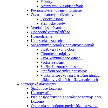
Faktúry
Archív zmlúv a objednávok
Povinne zverejňované informácie
Zoznam daňových dlžníkov
Fyzické osoby
Právnické osoby
Verejné obstarávanie
Obchodné verejné súťaže
Hospodárenie
Uznesenia a zápisnice
Sadzobníky a cenníky poplatkov a odplát
Služby a výkony obce
Cintorínske odplaty
Zvoz komunálneho odpadu
Vodné a stočné
Služby Lozorno spol. s r. o.
Prenájom obecných priestorov
Výška príspevkov na čiastočnú úhradu
nákladov v školách a šk. zariadeniach
Strategické dokumenty
Štatút obce Lozorno
Územný plán
Plán hospodárskeho a sociálneho rozvoja obce
Lozorno
Opatrenia na podporu predchádzania vzniku