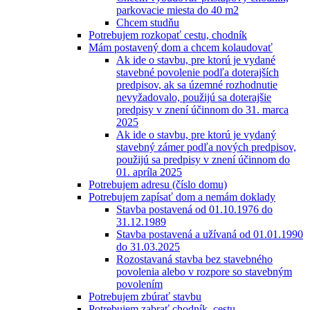
parkovacie miesta do 40 m2
Chcem studňu
Potrebujem rozkopať cestu, chodník
Mám postavený dom a chcem kolaudovať
Ak ide o stavbu, pre ktorú je vydané
stavebné povolenie podľa doterajších
predpisov, ak sa územné rozhodnutie
nevyžadovalo, použijú sa doterajšie
predpisy v znení účinnom do 31. marca
2025
Ak ide o stavbu, pre ktorú je vydaný
stavebný zámer podľa nových predpisov,
použijú sa predpisy v znení účinnom do
01. apríla 2025
Potrebujem adresu (číslo domu)
Potrebujem zapísať dom a nemám doklady
Stavba postavená od 01.10.1976 do
31.12.1989
Stavba postavená a užívaná od 01.01.1990
do 31.03.2025
Rozostavaná stavba bez stavebného
povolenia alebo v rozpore so stavebným
povolením
Potrebujem zbúrať stavbu
Potrebujem zabrať chodník, cestu