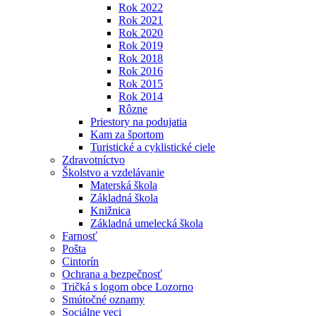
Rok 2022
Rok 2021
Rok 2020
Rok 2019
Rok 2018
Rok 2016
Rok 2015
Rok 2014
Rôzne
Priestory na podujatia
Kam za športom
Turistické a cyklistické ciele
Zdravotníctvo
Školstvo a vzdelávanie
Materská škola
Základná škola
Knižnica
Základná umelecká škola
Farnosť
Pošta
Cintorín
Ochrana a bezpečnosť
Tričká s logom obce Lozorno
Smútočné oznamy
Sociálne veci