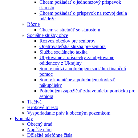
Chcem požiadať o jednorazový príspevok
starostu
Chcem požiadať o príspevok na rozvoj detí a
mládeže
Rôzne
Chcem sa stretnúť so starostom
Sociálne služby obce
Rozvoz obedov pre seniorov
Opatrovateľská služba pre seniora
Služba sociálneho taxíka
Ubytovanie a príspevky za ubytovanie
odídencov z Ukrajiny
Som v núdzi a potrebujem sociálnu finančnú
pomoc
Som v karanténe a potrebujem doviezť
nákup⁄lieky
Potrebujem zapožičať zdravotnícku pomôcku pre
seniora
Tlačivá
Hrobové miesto
Vysporiadanie práv k obecným pozemkom
Kontakty
Obecný úrad
Napíšte nám
Dôležité telefónne čísla