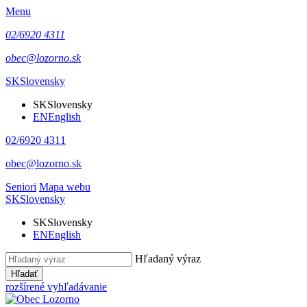
Menu
02/6920 4311
obec@lozorno.sk
SK
Slovensky
SK
Slovensky
EN
English
02/6920 4311
obec@lozorno.sk
Seniori
Mapa webu
SK
Slovensky
SK
Slovensky
EN
English
Hľadaný výraz
Hľadať
rozšírené vyhľadávanie