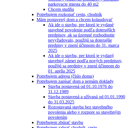
parkovacie miesta do 40 m2
Chcem studňu
Potrebujem rozkopať cestu, chodník
Mám postavený dom a chcem kolaudovať
Ak ide o stavbu, pre ktorú je vydané
stavebné povolenie podľa doterajších
predpisov, ak sa územné rozhodnutie
nevyžadovalo, použijú sa doterajšie
predpisy v znení účinnom do 31. marca
2025
Ak ide o stavbu, pre ktorú je vydaný
stavebný zámer podľa nových predpisov,
použijú sa predpisy v znení účinnom do
01. apríla 2025
Potrebujem adresu (číslo domu)
Potrebujem zapísať dom a nemám doklady
Stavba postavená od 01.10.1976 do
31.12.1989
Stavba postavená a užívaná od 01.01.1990
do 31.03.2025
Rozostavaná stavba bez stavebného
povolenia alebo v rozpore so stavebným
povolením
Potrebujem zbúrať stavbu
Potrebujem zabrať chodník, cestu