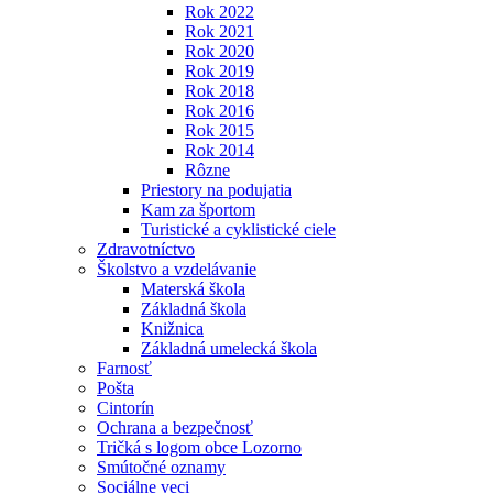
Rok 2022
Rok 2021
Rok 2020
Rok 2019
Rok 2018
Rok 2016
Rok 2015
Rok 2014
Rôzne
Priestory na podujatia
Kam za športom
Turistické a cyklistické ciele
Zdravotníctvo
Školstvo a vzdelávanie
Materská škola
Základná škola
Knižnica
Základná umelecká škola
Farnosť
Pošta
Cintorín
Ochrana a bezpečnosť
Tričká s logom obce Lozorno
Smútočné oznamy
Sociálne veci