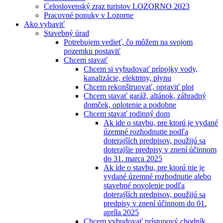
Celoslovenský zraz turistov LOZORNO 2023
Pracovné ponuky v Lozorne
Ako vybaviť
Stavebný úrad
Potrebujem vedieť, čo môžem na svojom
pozemku postaviť
Chcem stavať
Chcem si vybudovať prípojky vody,
kanalizácie, elektriny, plynu
Chcem rekonštruovať, opraviť plot
Chcem stavať garáž, altánok, záhradný
domček, oplotenie a podobne
Chcem stavať rodinný dom
Ak ide o stavbu, pre ktorú je vydané
územné rozhodnutie podľa
doterajších predpisov, použijú sa
doterajšie predpisy v znení účinnom
do 31. marca 2025
Ak ide o stavbu, pre ktorú nie je
vydané územné rozhodnutie alebo
stavebné povolenie podľa
doterajších predpisov, použijú sa
predpisy v znení účinnom do 01.
apríla 2025
Chcem vybudovať prístupový chodník,