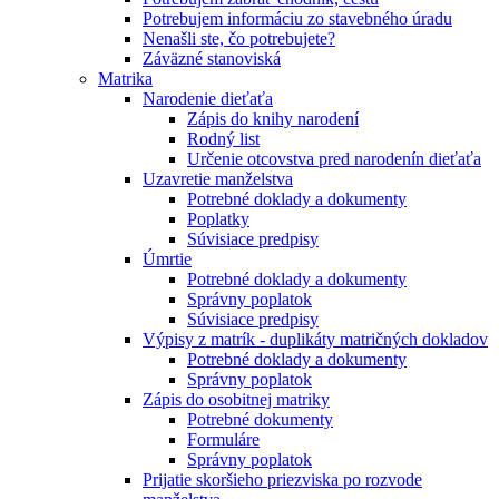
Potrebujem informáciu zo stavebného úradu
Nenašli ste, čo potrebujete?
Záväzné stanoviská
Matrika
Narodenie dieťaťa
Zápis do knihy narodení
Rodný list
Určenie otcovstva pred narodenín dieťaťa
Uzavretie manželstva
Potrebné doklady a dokumenty
Poplatky
Súvisiace predpisy
Úmrtie
Potrebné doklady a dokumenty
Správny poplatok
Súvisiace predpisy
Výpisy z matrík - duplikáty matričných dokladov
Potrebné doklady a dokumenty
Správny poplatok
Zápis do osobitnej matriky
Potrebné dokumenty
Formuláre
Správny poplatok
Prijatie skoršieho priezviska po rozvode