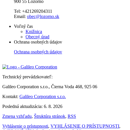
900 55 Lozorno
Tel: +421269204311
Email:
obec@lozorno.sk
Voľný čas
Knižnica
Obecný úrad
Ochrana osobných údajov
Ochrana osobných údajov
Technický prevádzkovateľ:
Galileo Corporation s.r.o., Čierna Voda 468, 925 06
Kontakt:
Galileo Corporation s.r.o.
Posledná aktualizácia: 6. 8. 2026
Zmena vzhľadu
,
Štruktúra stránok
,
RSS
Vyhlásenie o prístupnosti
,
VYHLÁSENIE O PRÍSTUPNOSTI
,