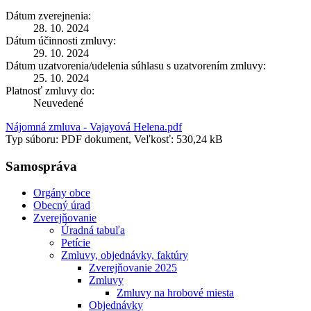
Dátum zverejnenia:
28. 10. 2024
Dátum účinnosti zmluvy:
29. 10. 2024
Dátum uzatvorenia/udelenia súhlasu s uzatvorením zmluvy:
25. 10. 2024
Platnosť zmluvy do:
Neuvedené
Nájomná zmluva - Vajayová Helena.pdf
Typ súboru: PDF dokument, Veľkosť: 530,24 kB
Samospráva
Orgány obce
Obecný úrad
Zverejňovanie
Úradná tabuľa
Petície
Zmluvy, objednávky, faktúry
Zverejňovanie 2025
Zmluvy
Zmluvy na hrobové miesta
Objednávky