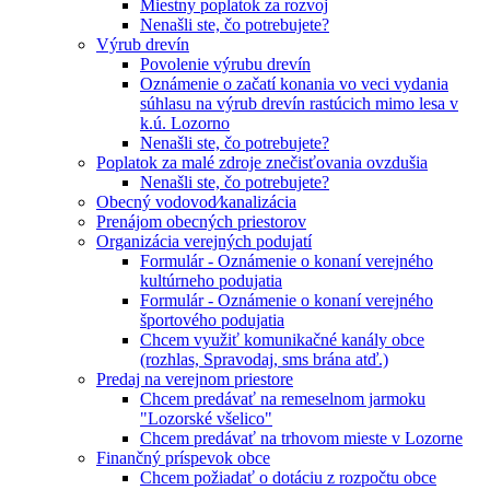
Miestny poplatok za rozvoj
Nenašli ste, čo potrebujete?
Výrub drevín
Povolenie výrubu drevín
Oznámenie o začatí konania vo veci vydania
súhlasu na výrub drevín rastúcich mimo lesa v
k.ú. Lozorno
Nenašli ste, čo potrebujete?
Poplatok za malé zdroje znečisťovania ovzdušia
Nenašli ste, čo potrebujete?
Obecný vodovod⁄kanalizácia
Prenájom obecných priestorov
Organizácia verejných podujatí
Formulár - Oznámenie o konaní verejného
kultúrneho podujatia
Formulár - Oznámenie o konaní verejného
športového podujatia
Chcem využiť komunikačné kanály obce
(rozhlas, Spravodaj, sms brána atď.)
Predaj na verejnom priestore
Chcem predávať na remeselnom jarmoku
"Lozorské všelico"
Chcem predávať na trhovom mieste v Lozorne
Finančný príspevok obce
Chcem požiadať o dotáciu z rozpočtu obce