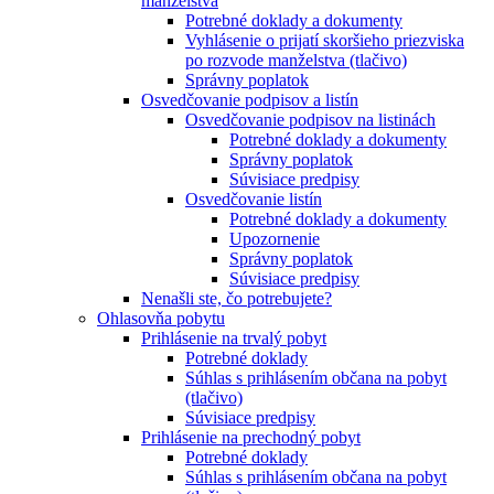
manželstva
Potrebné doklady a dokumenty
Vyhlásenie o prijatí skoršieho priezviska
po rozvode manželstva (tlačivo)
Správny poplatok
Osvedčovanie podpisov a listín
Osvedčovanie podpisov na listinách
Potrebné doklady a dokumenty
Správny poplatok
Súvisiace predpisy
Osvedčovanie listín
Potrebné doklady a dokumenty
Upozornenie
Správny poplatok
Súvisiace predpisy
Nenašli ste, čo potrebujete?
Ohlasovňa pobytu
Prihlásenie na trvalý pobyt
Potrebné doklady
Súhlas s prihlásením občana na pobyt
(tlačivo)
Súvisiace predpisy
Prihlásenie na prechodný pobyt
Potrebné doklady
Súhlas s prihlásením občana na pobyt