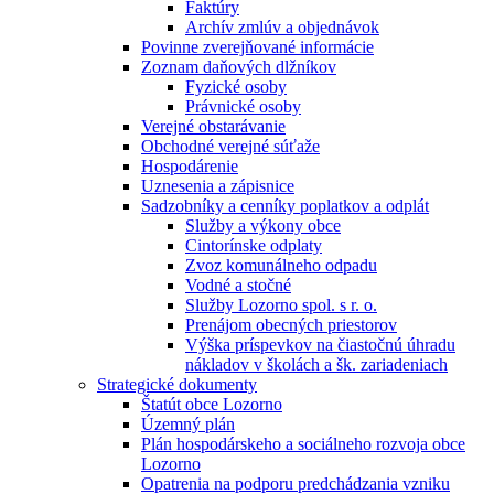
Faktúry
Archív zmlúv a objednávok
Povinne zverejňované informácie
Zoznam daňových dlžníkov
Fyzické osoby
Právnické osoby
Verejné obstarávanie
Obchodné verejné súťaže
Hospodárenie
Uznesenia a zápisnice
Sadzobníky a cenníky poplatkov a odplát
Služby a výkony obce
Cintorínske odplaty
Zvoz komunálneho odpadu
Vodné a stočné
Služby Lozorno spol. s r. o.
Prenájom obecných priestorov
Výška príspevkov na čiastočnú úhradu
nákladov v školách a šk. zariadeniach
Strategické dokumenty
Štatút obce Lozorno
Územný plán
Plán hospodárskeho a sociálneho rozvoja obce
Lozorno
Opatrenia na podporu predchádzania vzniku