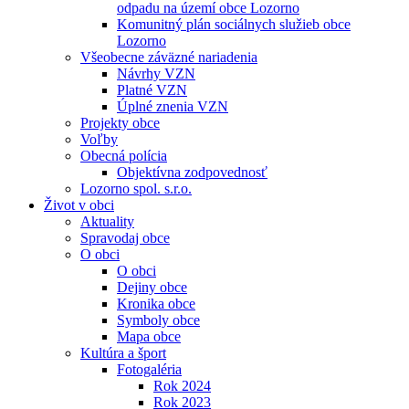
odpadu na území obce Lozorno
Komunitný plán sociálnych služieb obce
Lozorno
Všeobecne záväzné nariadenia
Návrhy VZN
Platné VZN
Úplné znenia VZN
Projekty obce
Voľby
Obecná polícia
Objektívna zodpovednosť
Lozorno spol. s.r.o.
Život v obci
Aktuality
Spravodaj obce
O obci
O obci
Dejiny obce
Kronika obce
Symboly obce
Mapa obce
Kultúra a šport
Fotogaléria
Rok 2024
Rok 2023