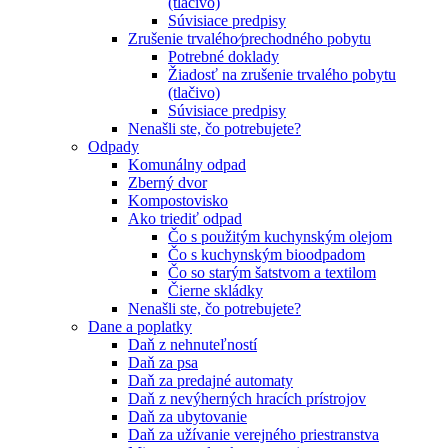
(tlačivo)
Súvisiace predpisy
Zrušenie trvalého⁄prechodného pobytu
Potrebné doklady
Žiadosť na zrušenie trvalého pobytu
(tlačivo)
Súvisiace predpisy
Nenašli ste, čo potrebujete?
Odpady
Komunálny odpad
Zberný dvor
Kompostovisko
Ako triediť odpad
Čo s použitým kuchynským olejom
Čo s kuchynským bioodpadom
Čo so starým šatstvom a textilom
Čierne skládky
Nenašli ste, čo potrebujete?
Dane a poplatky
Daň z nehnuteľností
Daň za psa
Daň za predajné automaty
Daň z nevýherných hracích prístrojov
Daň za ubytovanie
Daň za užívanie verejného priestranstva