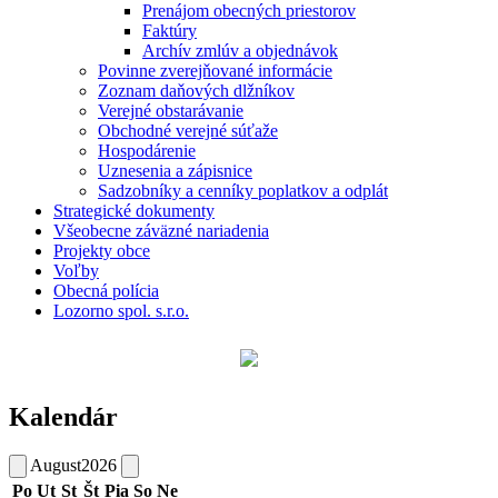
Prenájom obecných priestorov
Faktúry
Archív zmlúv a objednávok
Povinne zverejňované informácie
Zoznam daňových dlžníkov
Verejné obstarávanie
Obchodné verejné súťaže
Hospodárenie
Uznesenia a zápisnice
Sadzobníky a cenníky poplatkov a odplát
Strategické dokumenty
Všeobecne záväzné nariadenia
Projekty obce
Voľby
Obecná polícia
Lozorno spol. s.r.o.
Kalendár
August
2026
Po
Ut
St
Št
Pia
So
Ne