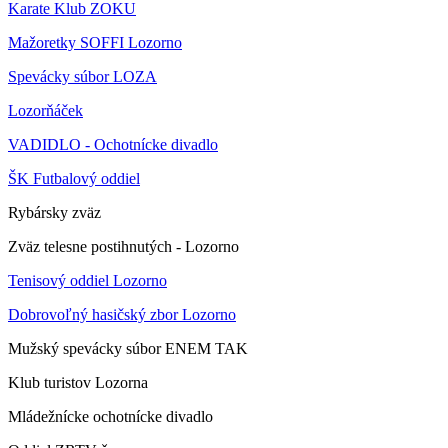
Karate Klub ZOKU
Mažoretky SOFFI Lozorno
Spevácky súbor LOZA
Lozorňáček
VADIDLO - Ochotnícke divadlo
ŠK Futbalový oddiel
Rybársky zväz
Zväz telesne postihnutých - Lozorno
Tenisový oddiel Lozorno
Dobrovoľný hasičský zbor Lozorno
Mužský spevácky súbor ENEM TAK
Klub turistov Lozorna
Mládežnícke ochotnícke divadlo