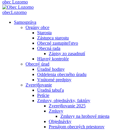
obec
Lozorno
obec
Lozorno
Samospráva
Orgány obce
Starosta
Zástupca starostu
Obecné zastupiteľstvo
Obecná rada
Zápisy zo zasadnutí
Hlavný kontrolór
Obecný úrad
Úradné hodiny
Oddelenia obecného úradu
Vnútorné predpisy
Zverejňovanie
Úradná tabuľa
Petície
Zmluvy, objednávky, faktúry
Zverejňovanie 2025
Zmluvy
Zmluvy na hrobové miesta
Objednávky
Prenájom obecných priestorov