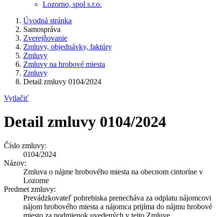
Lozorno, spol s.r.o.
Úvodná stránka
Samospráva
Zverejňovanie
Zmluvy, objednávky, faktúry
Zmluvy
Zmluvy na hrobové miesta
Zmluvy
Detail zmluvy 0104/2024
Vytlačiť
Detail zmluvy 0104/2024
Číslo zmluvy:
0104/2024
Názov:
Zmluva o nájme hrobového miesta na obecnom cintoríne v
Lozorne
Predmet zmluvy:
Prevádzkovateľ pohrebiska prenecháva za odplatu nájomcovi
nájom hrobového miesta a nájomca prijíma do nájmu hrobové
miesto za podmienok uvedených v tejto Zmluve.