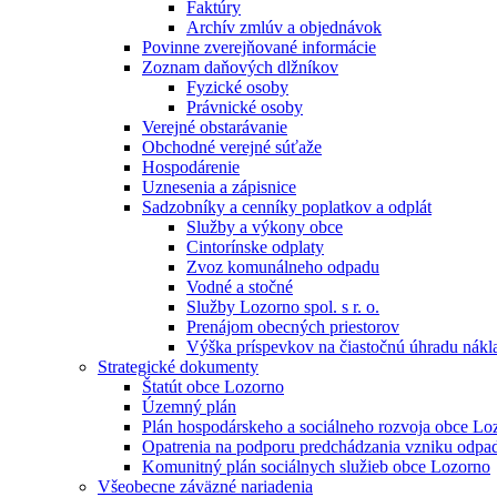
Faktúry
Archív zmlúv a objednávok
Povinne zverejňované informácie
Zoznam daňových dlžníkov
Fyzické osoby
Právnické osoby
Verejné obstarávanie
Obchodné verejné súťaže
Hospodárenie
Uznesenia a zápisnice
Sadzobníky a cenníky poplatkov a odplát
Služby a výkony obce
Cintorínske odplaty
Zvoz komunálneho odpadu
Vodné a stočné
Služby Lozorno spol. s r. o.
Prenájom obecných priestorov
Výška príspevkov na čiastočnú úhradu nákla
Strategické dokumenty
Štatút obce Lozorno
Územný plán
Plán hospodárskeho a sociálneho rozvoja obce Lo
Opatrenia na podporu predchádzania vzniku odpa
Komunitný plán sociálnych služieb obce Lozorno
Všeobecne záväzné nariadenia