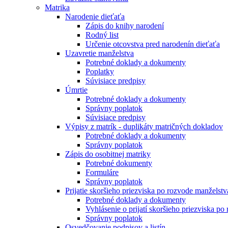
Matrika
Narodenie dieťaťa
Zápis do knihy narodení
Rodný list
Určenie otcovstva pred narodenín dieťaťa
Uzavretie manželstva
Potrebné doklady a dokumenty
Poplatky
Súvisiace predpisy
Úmrtie
Potrebné doklady a dokumenty
Správny poplatok
Súvisiace predpisy
Výpisy z matrík - duplikáty matričných dokladov
Potrebné doklady a dokumenty
Správny poplatok
Zápis do osobitnej matriky
Potrebné dokumenty
Formuláre
Správny poplatok
Prijatie skoršieho priezviska po rozvode manželstv
Potrebné doklady a dokumenty
Vyhlásenie o prijatí skoršieho priezviska po
Správny poplatok
Osvedčovanie podpisov a listín