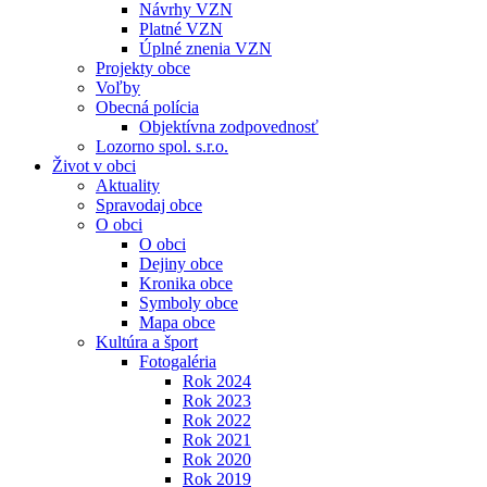
Návrhy VZN
Platné VZN
Úplné znenia VZN
Projekty obce
Voľby
Obecná polícia
Objektívna zodpovednosť
Lozorno spol. s.r.o.
Život v obci
Aktuality
Spravodaj obce
O obci
O obci
Dejiny obce
Kronika obce
Symboly obce
Mapa obce
Kultúra a šport
Fotogaléria
Rok 2024
Rok 2023
Rok 2022
Rok 2021
Rok 2020
Rok 2019