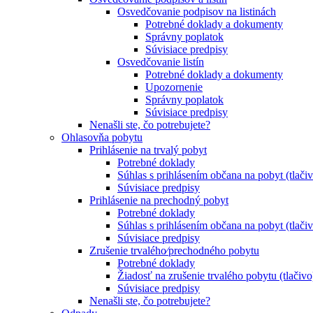
Osvedčovanie podpisov na listinách
Potrebné doklady a dokumenty
Správny poplatok
Súvisiace predpisy
Osvedčovanie listín
Potrebné doklady a dokumenty
Upozornenie
Správny poplatok
Súvisiace predpisy
Nenašli ste, čo potrebujete?
Ohlasovňa pobytu
Prihlásenie na trvalý pobyt
Potrebné doklady
Súhlas s prihlásením občana na pobyt (tlači
Súvisiace predpisy
Prihlásenie na prechodný pobyt
Potrebné doklady
Súhlas s prihlásením občana na pobyt (tlači
Súvisiace predpisy
Zrušenie trvalého⁄prechodného pobytu
Potrebné doklady
Žiadosť na zrušenie trvalého pobytu (tlačivo
Súvisiace predpisy
Nenašli ste, čo potrebujete?