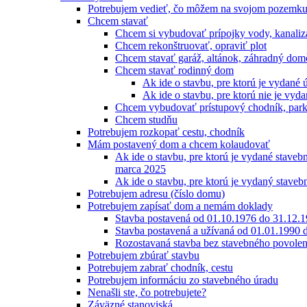
Potrebujem vedieť, čo môžem na svojom pozemku
Chcem stavať
Chcem si vybudovať prípojky vody, kanalizác
Chcem rekonštruovať, opraviť plot
Chcem stavať garáž, altánok, záhradný dom
Chcem stavať rodinný dom
Ak ide o stavbu, pre ktorú je vydané 
Ak ide o stavbu, pre ktorú nie je vyd
Chcem vybudovať prístupový chodník, park
Chcem studňu
Potrebujem rozkopať cestu, chodník
Mám postavený dom a chcem kolaudovať
Ak ide o stavbu, pre ktorú je vydané staveb
marca 2025
Ak ide o stavbu, pre ktorú je vydaný stave
Potrebujem adresu (číslo domu)
Potrebujem zapísať dom a nemám doklady
Stavba postavená od 01.10.1976 do 31.12.
Stavba postavená a užívaná od 01.01.1990 
Rozostavaná stavba bez stavebného povolen
Potrebujem zbúrať stavbu
Potrebujem zabrať chodník, cestu
Potrebujem informáciu zo stavebného úradu
Nenašli ste, čo potrebujete?
Záväzné stanoviská