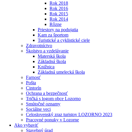
Rok 2018
Rok 2016
Rok 2015
Rok 2014
Rôzne
Priestory na podujatia
Kam za športom
Turistické a cyklistické ciele
Zdravotníctvo
Školstvo a vzdelávanie
Materská škola
Základná škola
Knižnica
Základná umelecká škola
Farnosť
Pošta
Cintorín
Ochrana a bezpečnosť
Tričká s logom obce Lozorno
Smútočné oznamy
Sociálne veci
Celoslovenský zraz turistov LOZORNO 2023
Pracovné ponuky v Lozorne
Ako vybaviť
Stavebný úrad