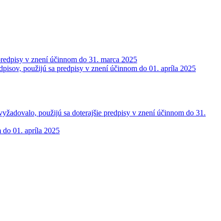
 predpisy v znení účinnom do 31. marca 2025
dpisov, použijú sa predpisy v znení účinnom do 01. apríla 2025
vyžadovalo, použijú sa doterajšie predpisy v znení účinnom do 31.
 do 01. apríla 2025