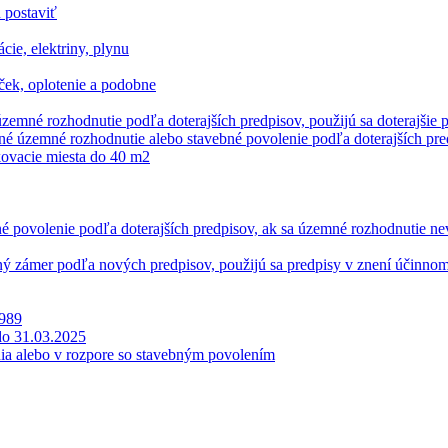
 postaviť
ie, elektriny, plynu
ček, oplotenie a podobne
územné rozhodnutie podľa doterajších predpisov, použijú sa doterajšie
ané územné rozhodnutie alebo stavebné povolenie podľa doterajších pre
ovacie miesta do 40 m2
né povolenie podľa doterajších predpisov, ak sa územné rozhodnutie ne
bný zámer podľa nových predpisov, použijú sa predpisy v znení účinnom
1989
do 31.03.2025
ia alebo v rozpore so stavebným povolením