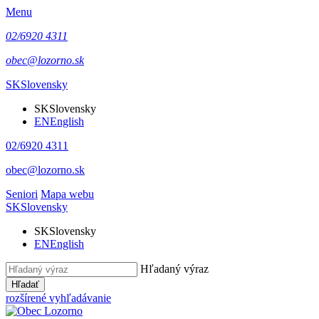
Menu
02/6920 4311
obec@lozorno.sk
SK
Slovensky
SK
Slovensky
EN
English
02/6920 4311
obec@lozorno.sk
Seniori
Mapa webu
SK
Slovensky
SK
Slovensky
EN
English
Hľadaný výraz
Hľadať
rozšírené vyhľadávanie