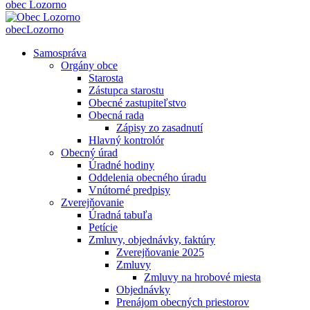
obec
Lozorno
obec
Lozorno
Samospráva
Orgány obce
Starosta
Zástupca starostu
Obecné zastupiteľstvo
Obecná rada
Zápisy zo zasadnutí
Hlavný kontrolór
Obecný úrad
Úradné hodiny
Oddelenia obecného úradu
Vnútorné predpisy
Zverejňovanie
Úradná tabuľa
Petície
Zmluvy, objednávky, faktúry
Zverejňovanie 2025
Zmluvy
Zmluvy na hrobové miesta
Objednávky
Prenájom obecných priestorov