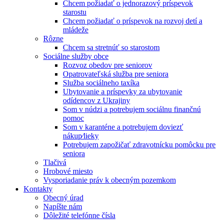
Chcem požiadať o jednorazový príspevok
starostu
Chcem požiadať o príspevok na rozvoj detí a
mládeže
Rôzne
Chcem sa stretnúť so starostom
Sociálne služby obce
Rozvoz obedov pre seniorov
Opatrovateľská služba pre seniora
Služba sociálneho taxíka
Ubytovanie a príspevky za ubytovanie
odídencov z Ukrajiny
Som v núdzi a potrebujem sociálnu finančnú
pomoc
Som v karanténe a potrebujem doviezť
nákup⁄lieky
Potrebujem zapožičať zdravotnícku pomôcku pre
seniora
Tlačivá
Hrobové miesto
Vysporiadanie práv k obecným pozemkom
Kontakty
Obecný úrad
Napíšte nám
Dôležité telefónne čísla