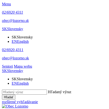
Menu
02/6920 4311
obec@lozorno.sk
SK
Slovensky
SK
Slovensky
EN
English
02/6920 4311
obec@lozorno.sk
Seniori
Mapa webu
SK
Slovensky
SK
Slovensky
EN
English
Hľadaný výraz
Hľadať
rozšírené vyhľadávanie