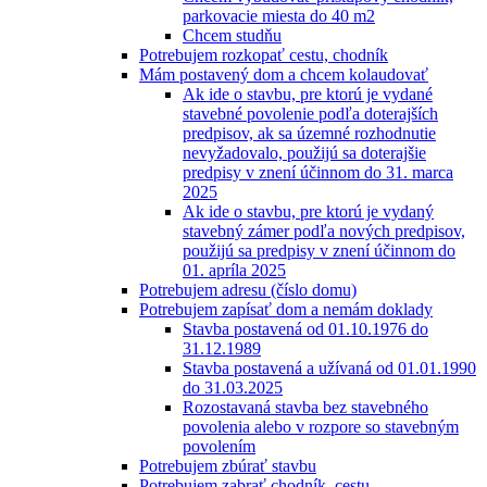
parkovacie miesta do 40 m2
Chcem studňu
Potrebujem rozkopať cestu, chodník
Mám postavený dom a chcem kolaudovať
Ak ide o stavbu, pre ktorú je vydané
stavebné povolenie podľa doterajších
predpisov, ak sa územné rozhodnutie
nevyžadovalo, použijú sa doterajšie
predpisy v znení účinnom do 31. marca
2025
Ak ide o stavbu, pre ktorú je vydaný
stavebný zámer podľa nových predpisov,
použijú sa predpisy v znení účinnom do
01. apríla 2025
Potrebujem adresu (číslo domu)
Potrebujem zapísať dom a nemám doklady
Stavba postavená od 01.10.1976 do
31.12.1989
Stavba postavená a užívaná od 01.01.1990
do 31.03.2025
Rozostavaná stavba bez stavebného
povolenia alebo v rozpore so stavebným
povolením
Potrebujem zbúrať stavbu
Potrebujem zabrať chodník, cestu