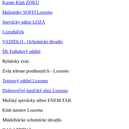
Karate Klub ZOKU
Mažoretky SOFFI Lozorno
Spevácky súbor LOZA
Lozorňáček
VADIDLO - Ochotnícke divadlo
ŠK Futbalový oddiel
Rybársky zväz
Zväz telesne postihnutých - Lozorno
Tenisový oddiel Lozorno
Dobrovoľný hasičský zbor Lozorno
Mužský spevácky súbor ENEM TAK
Klub turistov Lozorna
Mládežnícke ochotnícke divadlo