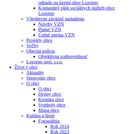
odpadu na území obce Lozorno
Komunitný plán sociálnych služieb obce
Lozorno
Všeobecne záväzné nariadenia
Návrhy VZN
Platné VZN
Úplné znenia VZN
Projekty obce
Voľby
Obecná polícia
Objektívna zodpovednosť
Lozorno spol. s.r.o.
Život v obci
Aktuality
Spravodaj obce
O obci
O obci
Dejiny obce
Kronika obce
Symboly obce
Mapa obce
Kultúra a šport
Fotogaléria
Rok 2024
Rok 2023