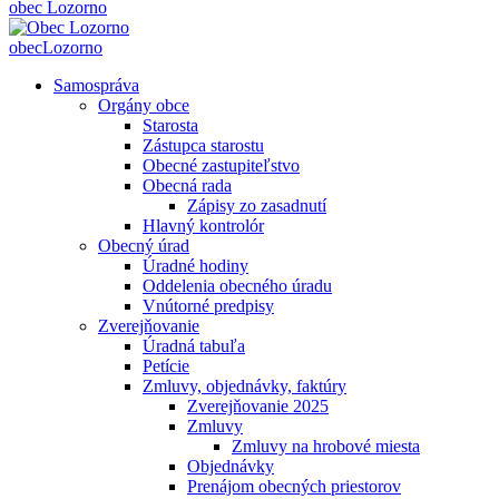
obec
Lozorno
obec
Lozorno
Samospráva
Orgány obce
Starosta
Zástupca starostu
Obecné zastupiteľstvo
Obecná rada
Zápisy zo zasadnutí
Hlavný kontrolór
Obecný úrad
Úradné hodiny
Oddelenia obecného úradu
Vnútorné predpisy
Zverejňovanie
Úradná tabuľa
Petície
Zmluvy, objednávky, faktúry
Zverejňovanie 2025
Zmluvy
Zmluvy na hrobové miesta
Objednávky
Prenájom obecných priestorov