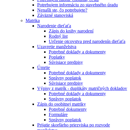
Potrebujem informáciu zo stavebného úradu
Nenašli ste, čo potrebujete?
Záväzné stanoviská
Matrika
Narodenie dieťaťa
Zápis do knihy narodení
Rodný list
Určenie otcovstva pred narodenín dieťaťa
Uzavretie manželstva
Potrebné doklady a dokumenty
Poplatky
Súvisiace predpisy
Úmrtie
Potrebné doklady a dokumenty
Správny poplatok
Súvisiace predpisy
Výpisy z matrík - duplikáty matričných dokladov
Potrebné doklady a dokumenty
Správny poplatok
Zápis do osobitnej matriky
Potrebné dokumenty
Formuláre
Správny poplatok
Prijatie skoršieho priezviska po rozvode