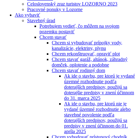
Celoslovenský zraz turistov LOZORNO 2023
Pracovné ponuky v Lozorne
Ako vybaviť
Stavebný úrad
Potrebujem vedieť, čo môžem na svojom
pozemku postaviť
Chcem stavať
Chcem si vybudovať prípojky vody,
kanalizácie, elektriny, plynu
Chcem rekonštruovať, opraviť plot
Chcem stavať garáž, altánok, záhradný
domček, oplotenie a podobne
Chcem stavať rodinný dom
Ak ide o stavbu, pre ktorú je vydané
územné rozhodnutie podľa
doterajších predpisov, použijú sa
doterajšie predpisy v znení účinnom
do 31. marca 2025
Ak ide o stavbu, pre ktorú nie je
vydané územné rozhodnutie alebo
stavebné povolenie podľa
doterajších predpisov, použijú sa
predpisy v znení účinnom do 01.
apríla 2025
Chcem vybudovať prístupový chodník,