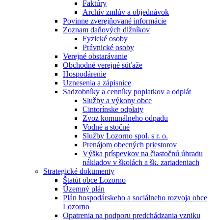
Faktúry
Archív zmlúv a objednávok
Povinne zverejňované informácie
Zoznam daňových dlžníkov
Fyzické osoby
Právnické osoby
Verejné obstarávanie
Obchodné verejné súťaže
Hospodárenie
Uznesenia a zápisnice
Sadzobníky a cenníky poplatkov a odplát
Služby a výkony obce
Cintorínske odplaty
Zvoz komunálneho odpadu
Vodné a stočné
Služby Lozorno spol. s r. o.
Prenájom obecných priestorov
Výška príspevkov na čiastočnú úhradu
nákladov v školách a šk. zariadeniach
Strategické dokumenty
Štatút obce Lozorno
Územný plán
Plán hospodárskeho a sociálneho rozvoja obce
Lozorno
Opatrenia na podporu predchádzania vzniku