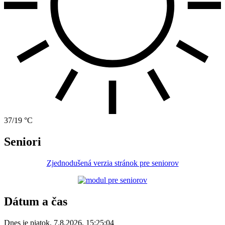
37/19 °C
Seniori
Zjednodušená verzia stránok pre seniorov
Dátum a čas
Dnes je
piatok
,
7.8.2026
,
15:25:04