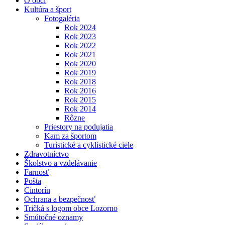
O obci
Kultúra a šport
Fotogaléria
Rok 2024
Rok 2023
Rok 2022
Rok 2021
Rok 2020
Rok 2019
Rok 2018
Rok 2016
Rok 2015
Rok 2014
Rôzne
Priestory na podujatia
Kam za športom
Turistické a cyklistické ciele
Zdravotníctvo
Školstvo a vzdelávanie
Farnosť
Pošta
Cintorín
Ochrana a bezpečnosť
Tričká s logom obce Lozorno
Smútočné oznamy