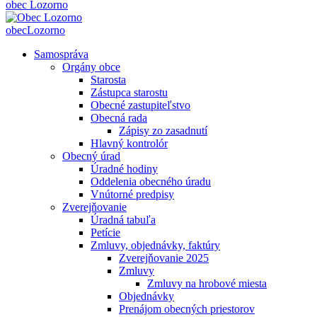
obec
Lozorno
obec
Lozorno
Samospráva
Orgány obce
Starosta
Zástupca starostu
Obecné zastupiteľstvo
Obecná rada
Zápisy zo zasadnutí
Hlavný kontrolór
Obecný úrad
Úradné hodiny
Oddelenia obecného úradu
Vnútorné predpisy
Zverejňovanie
Úradná tabuľa
Petície
Zmluvy, objednávky, faktúry
Zverejňovanie 2025
Zmluvy
Zmluvy na hrobové miesta
Objednávky
Prenájom obecných priestorov