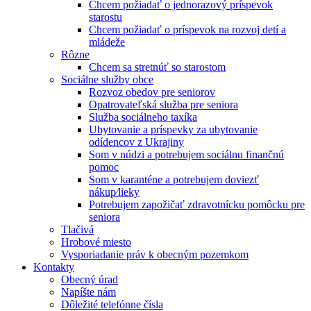
Chcem požiadať o jednorazový príspevok
starostu
Chcem požiadať o príspevok na rozvoj detí a
mládeže
Rôzne
Chcem sa stretnúť so starostom
Sociálne služby obce
Rozvoz obedov pre seniorov
Opatrovateľská služba pre seniora
Služba sociálneho taxíka
Ubytovanie a príspevky za ubytovanie
odídencov z Ukrajiny
Som v núdzi a potrebujem sociálnu finančnú
pomoc
Som v karanténe a potrebujem doviezť
nákup⁄lieky
Potrebujem zapožičať zdravotnícku pomôcku pre
seniora
Tlačivá
Hrobové miesto
Vysporiadanie práv k obecným pozemkom
Kontakty
Obecný úrad
Napíšte nám
Dôležité telefónne čísla