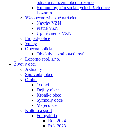
odpadu na území obce Lozorno
Komunitný plán sociálnych služieb obce
Lozorno
Všeobecne záväzné nariadenia
Návrhy VZN
Platné VZN
Úplné znenia VZN
Projekty obce
Voľby
Obecná polícia
Objektívna zodpovednosť
Lozorno spol. s.r.o.
Život v obci
Aktuality
Spravodaj obce
O obci
O obci
Dejiny obce
Kronika obce
Symboly obce
Mapa obce
Kultúra a šport
Fotogaléria
Rok 2024
Rok 2023