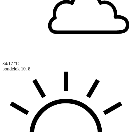
34/17 °C
pondelok
10. 8.