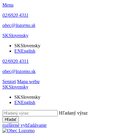
Menu
02/6920 4311
obec@lozorno.sk
SK
Slovensky
SK
Slovensky
EN
English
02/6920 4311
obec@lozorno.sk
Seniori
Mapa webu
SK
Slovensky
SK
Slovensky
EN
English
Hľadaný výraz
Hľadať
rozšírené vyhľadávanie