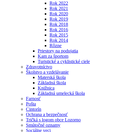
Rok 2022
Rok 2021
Rok 2020
Rok 2019
Rok 2018
Rok 2016
Rok 2015
Rok 2014
Rôzne
Priestory na podujatia
Kam za športom
Turistické a cyklistické ciele
Zdravotníctvo
Školstvo a vzdelávanie
Materská škola
Základná škola
Knižnica
Základná umelecká škola
Farnosť
Pošta
Cintorín
Ochrana a bezpečnosť
Tričká s logom obce Lozorno
Smútočné oznamy
Sociálne veci