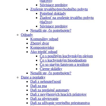
(tlačivo)
Súvisiace predpisy
Zrušenie trvalého⁄prechodného pobytu
Potrebné doklady
Žiadosť na zrušenie trvalého pobytu
(tlačivo)
Súvisiace predpisy
Nenašli ste, čo potrebujete?
Odpady
Komunálny odpad
Zberný dvor
Kompostovisko
Ako triediť odpad
Čo s použitým kuchynským olejom
Čo s kuchynským bioodpadom
Čo so starým šatstvom a textilom
Čierne skládky
Nenašli ste, čo potrebujete?
Dane a poplatky
Daň z nehnuteľností
Daň za psa
Daň za predajné automaty
Daň z nevýherných hracích prístrojov
Daň za ubytovanie
Daň za užívanie verejného priestranstva