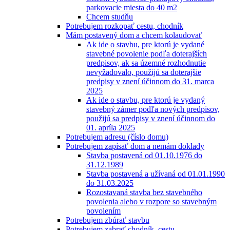
parkovacie miesta do 40 m2
Chcem studňu
Potrebujem rozkopať cestu, chodník
Mám postavený dom a chcem kolaudovať
Ak ide o stavbu, pre ktorú je vydané
stavebné povolenie podľa doterajších
predpisov, ak sa územné rozhodnutie
nevyžadovalo, použijú sa doterajšie
predpisy v znení účinnom do 31. marca
2025
Ak ide o stavbu, pre ktorú je vydaný
stavebný zámer podľa nových predpisov,
použijú sa predpisy v znení účinnom do
01. apríla 2025
Potrebujem adresu (číslo domu)
Potrebujem zapísať dom a nemám doklady
Stavba postavená od 01.10.1976 do
31.12.1989
Stavba postavená a užívaná od 01.01.1990
do 31.03.2025
Rozostavaná stavba bez stavebného
povolenia alebo v rozpore so stavebným
povolením
Potrebujem zbúrať stavbu
Potrebujem zabrať chodník, cestu