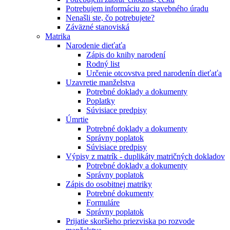
Potrebujem informáciu zo stavebného úradu
Nenašli ste, čo potrebujete?
Záväzné stanoviská
Matrika
Narodenie dieťaťa
Zápis do knihy narodení
Rodný list
Určenie otcovstva pred narodenín dieťaťa
Uzavretie manželstva
Potrebné doklady a dokumenty
Poplatky
Súvisiace predpisy
Úmrtie
Potrebné doklady a dokumenty
Správny poplatok
Súvisiace predpisy
Výpisy z matrík - duplikáty matričných dokladov
Potrebné doklady a dokumenty
Správny poplatok
Zápis do osobitnej matriky
Potrebné dokumenty
Formuláre
Správny poplatok
Prijatie skoršieho priezviska po rozvode