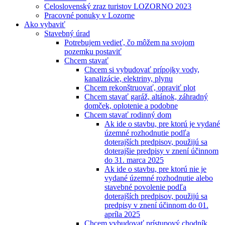
Celoslovenský zraz turistov LOZORNO 2023
Pracovné ponuky v Lozorne
Ako vybaviť
Stavebný úrad
Potrebujem vedieť, čo môžem na svojom
pozemku postaviť
Chcem stavať
Chcem si vybudovať prípojky vody,
kanalizácie, elektriny, plynu
Chcem rekonštruovať, opraviť plot
Chcem stavať garáž, altánok, záhradný
domček, oplotenie a podobne
Chcem stavať rodinný dom
Ak ide o stavbu, pre ktorú je vydané
územné rozhodnutie podľa
doterajších predpisov, použijú sa
doterajšie predpisy v znení účinnom
do 31. marca 2025
Ak ide o stavbu, pre ktorú nie je
vydané územné rozhodnutie alebo
stavebné povolenie podľa
doterajších predpisov, použijú sa
predpisy v znení účinnom do 01.
apríla 2025
Chcem vybudovať prístupový chodník,