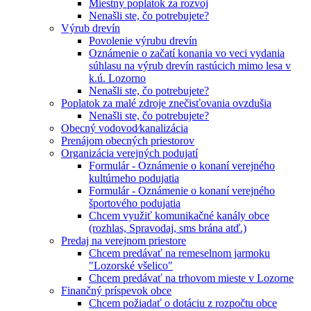
Miestny poplatok za rozvoj
Nenašli ste, čo potrebujete?
Výrub drevín
Povolenie výrubu drevín
Oznámenie o začatí konania vo veci vydania
súhlasu na výrub drevín rastúcich mimo lesa v
k.ú. Lozorno
Nenašli ste, čo potrebujete?
Poplatok za malé zdroje znečisťovania ovzdušia
Nenašli ste, čo potrebujete?
Obecný vodovod⁄kanalizácia
Prenájom obecných priestorov
Organizácia verejných podujatí
Formulár - Oznámenie o konaní verejného
kultúrneho podujatia
Formulár - Oznámenie o konaní verejného
športového podujatia
Chcem využiť komunikačné kanály obce
(rozhlas, Spravodaj, sms brána atď.)
Predaj na verejnom priestore
Chcem predávať na remeselnom jarmoku
"Lozorské všelico"
Chcem predávať na trhovom mieste v Lozorne
Finančný príspevok obce
Chcem požiadať o dotáciu z rozpočtu obce