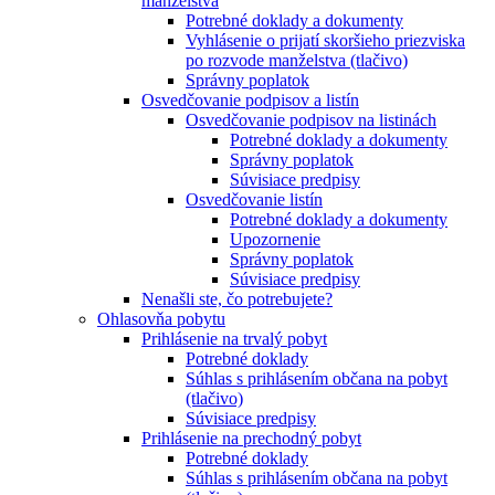
manželstva
Potrebné doklady a dokumenty
Vyhlásenie o prijatí skoršieho priezviska
po rozvode manželstva (tlačivo)
Správny poplatok
Osvedčovanie podpisov a listín
Osvedčovanie podpisov na listinách
Potrebné doklady a dokumenty
Správny poplatok
Súvisiace predpisy
Osvedčovanie listín
Potrebné doklady a dokumenty
Upozornenie
Správny poplatok
Súvisiace predpisy
Nenašli ste, čo potrebujete?
Ohlasovňa pobytu
Prihlásenie na trvalý pobyt
Potrebné doklady
Súhlas s prihlásením občana na pobyt
(tlačivo)
Súvisiace predpisy
Prihlásenie na prechodný pobyt
Potrebné doklady
Súhlas s prihlásením občana na pobyt