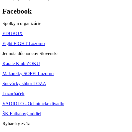
Facebook
Spolky a organizácie
EDUBOX
Eight FIGHT Lozorno
Jednota dôchodcov Slovenska
Karate Klub ZOKU
Mažoretky SOFFI Lozorno
Spevácky súbor LOZA
Lozorňáček
VADIDLO - Ochotnícke divadlo
ŠK Futbalový oddiel
Rybársky zväz