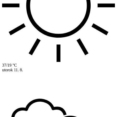
37/19 °C
utorok
11. 8.