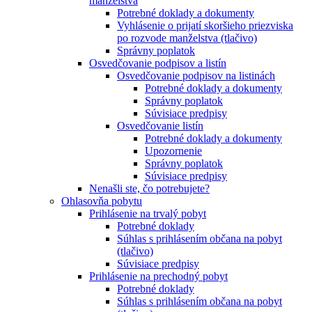
manželstva
Potrebné doklady a dokumenty
Vyhlásenie o prijatí skoršieho priezviska
po rozvode manželstva (tlačivo)
Správny poplatok
Osvedčovanie podpisov a listín
Osvedčovanie podpisov na listinách
Potrebné doklady a dokumenty
Správny poplatok
Súvisiace predpisy
Osvedčovanie listín
Potrebné doklady a dokumenty
Upozornenie
Správny poplatok
Súvisiace predpisy
Nenašli ste, čo potrebujete?
Ohlasovňa pobytu
Prihlásenie na trvalý pobyt
Potrebné doklady
Súhlas s prihlásením občana na pobyt
(tlačivo)
Súvisiace predpisy
Prihlásenie na prechodný pobyt
Potrebné doklady
Súhlas s prihlásením občana na pobyt