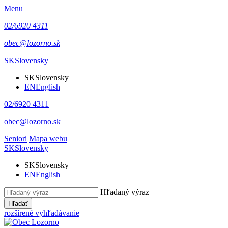
Menu
02/6920 4311
obec@lozorno.sk
SK
Slovensky
SK
Slovensky
EN
English
02/6920 4311
obec@lozorno.sk
Seniori
Mapa webu
SK
Slovensky
SK
Slovensky
EN
English
Hľadaný výraz
Hľadať
rozšírené vyhľadávanie