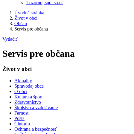
Lozorno, spol s.r.o.
Úvodná stránka
Život v obci
Občan
Servis pre občana
Vytlačiť
Servis pre občana
Život v obci
Aktuality
Spravodaj obce
O obci
Kultúra a šport
Zdravotníctvo
Školstvo a vzdelávanie
Farnosť
Pošta
Cintorín
Ochrana a bezpečnosť