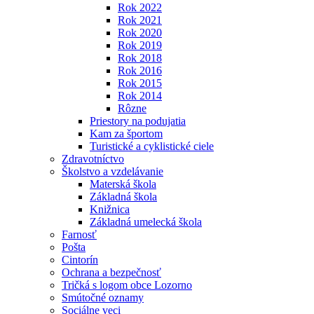
Rok 2022
Rok 2021
Rok 2020
Rok 2019
Rok 2018
Rok 2016
Rok 2015
Rok 2014
Rôzne
Priestory na podujatia
Kam za športom
Turistické a cyklistické ciele
Zdravotníctvo
Školstvo a vzdelávanie
Materská škola
Základná škola
Knižnica
Základná umelecká škola
Farnosť
Pošta
Cintorín
Ochrana a bezpečnosť
Tričká s logom obce Lozorno
Smútočné oznamy
Sociálne veci