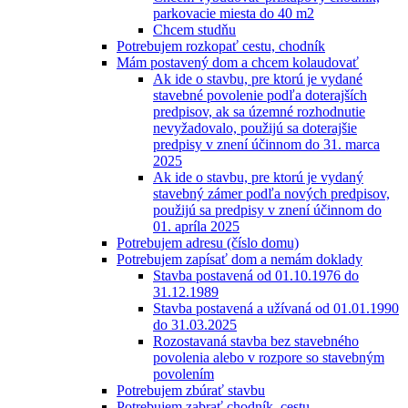
parkovacie miesta do 40 m2
Chcem studňu
Potrebujem rozkopať cestu, chodník
Mám postavený dom a chcem kolaudovať
Ak ide o stavbu, pre ktorú je vydané
stavebné povolenie podľa doterajších
predpisov, ak sa územné rozhodnutie
nevyžadovalo, použijú sa doterajšie
predpisy v znení účinnom do 31. marca
2025
Ak ide o stavbu, pre ktorú je vydaný
stavebný zámer podľa nových predpisov,
použijú sa predpisy v znení účinnom do
01. apríla 2025
Potrebujem adresu (číslo domu)
Potrebujem zapísať dom a nemám doklady
Stavba postavená od 01.10.1976 do
31.12.1989
Stavba postavená a užívaná od 01.01.1990
do 31.03.2025
Rozostavaná stavba bez stavebného
povolenia alebo v rozpore so stavebným
povolením
Potrebujem zbúrať stavbu
Potrebujem zabrať chodník, cestu