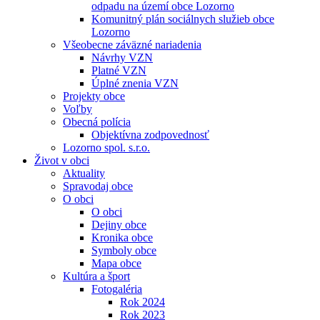
odpadu na území obce Lozorno
Komunitný plán sociálnych služieb obce
Lozorno
Všeobecne záväzné nariadenia
Návrhy VZN
Platné VZN
Úplné znenia VZN
Projekty obce
Voľby
Obecná polícia
Objektívna zodpovednosť
Lozorno spol. s.r.o.
Život v obci
Aktuality
Spravodaj obce
O obci
O obci
Dejiny obce
Kronika obce
Symboly obce
Mapa obce
Kultúra a šport
Fotogaléria
Rok 2024
Rok 2023