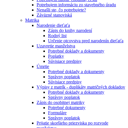
Potrebujem informáciu zo stavebného úradu
Nenašli ste, čo potrebujete?
Záväzné stanoviská
Matrika
Narodenie dieťaťa
Zápis do knihy narodení
Rodný list
Určenie otcovstva pred narodenín dieťaťa
Uzavretie manželstva
Potrebné doklady a dokumenty
Poplatky
Súvisiace predpisy
Úmrtie
Potrebné doklady a dokumenty
Správny poplatok
Súvisiace predpisy
Výpisy z matrík - duplikáty matričných dokladov
Potrebné doklady a dokumenty
Správny poplatok
Zápis do osobitnej matriky
Potrebné dokumenty
Formuláre
Správny poplatok
Prijatie skoršieho priezviska po rozvode