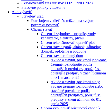
Celoslovenský zraz turistov LOZORNO 2023
Pracovné ponuky v Lozorne
Ako vybaviť
Stavebný úrad
Potrebujem vedieť, čo môžem na svojom
pozemku postaviť
Chcem stavať
Chcem si vybudovať prípojky vody,
kanalizácie, elektriny, plynu
Chcem rekonštruovať, opraviť plot
Chcem stavať garáž, altánok, záhradný
domček, oplotenie a podobne
Chcem stavať rodinný dom
Ak ide o stavbu, pre ktorú je vydané
územné rozhodnutie podľa
doterajších predpisov, použijú sa
doterajšie predpisy v znení účinnom
do 31. marca 2025
Ak ide o stavbu, pre ktorú nie je
vydané územné rozhodnutie alebo
stavebné povolenie podľa
doterajších predpisov, použijú sa
predpisy v znení účinnom do 01.
apríla 2025
Chcem vybudovať prístupový chodník,