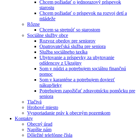
Chcem požiadať o jednorazový príspevok
starostu
Chcem požiadať o príspevok na rozvoj detí a
mládeže
Rôzne
Chcem sa stretnúť so starostom
Sociálne služby obce
Rozvoz obedov pre seniorov
Opatrovateľská služba pre seniora
Služba sociálneho taxíka
Ubytovanie a príspevky za ubytovanie
odídencov z Ukrajiny
Som v núdzi a potrebujem sociálnu finančnú
pomoc
Som v karanténe a potrebujem doviezť
nákup⁄lieky
Potrebujem zapožičať zdravotnícku pomôcku pre
seniora
Tlačivá
Hrobové miesto
Vysporiadanie práv k obecným pozemkom
Kontakty
Obecný úrad
Napíšte nám
Dôležité telefónne čísla