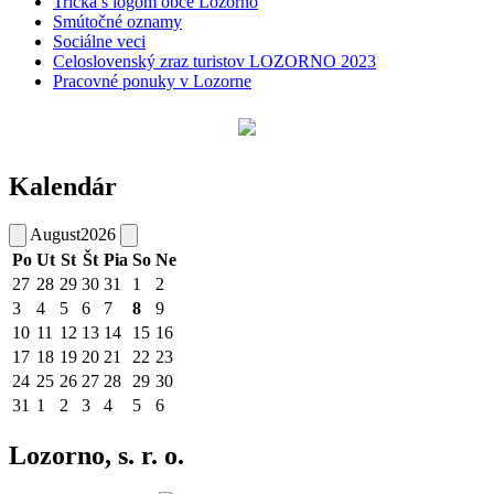
Tričká s logom obce Lozorno
Smútočné oznamy
Sociálne veci
Celoslovenský zraz turistov LOZORNO 2023
Pracovné ponuky v Lozorne
Kalendár
August
2026
Po
Ut
St
Št
Pia
So
Ne
27
28
29
30
31
1
2
3
4
5
6
7
8
9
10
11
12
13
14
15
16
17
18
19
20
21
22
23
24
25
26
27
28
29
30
31
1
2
3
4
5
6
Lozorno, s. r. o.