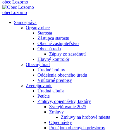
obec
Lozorno
obec
Lozorno
Samospráva
Orgány obce
Starosta
Zástupca starostu
Obecné zastupiteľstvo
Obecná rada
Zápisy zo zasadnutí
Hlavný kontrolór
Obecný úrad
Úradné hodiny
Oddelenia obecného úradu
Vnútorné predpisy
Zverejňovanie
Úradná tabuľa
Petície
Zmluvy, objednávky, faktúry
Zverejňovanie 2025
Zmluvy
Zmluvy na hrobové miesta
Objednávky
Prenájom obecných priestorov