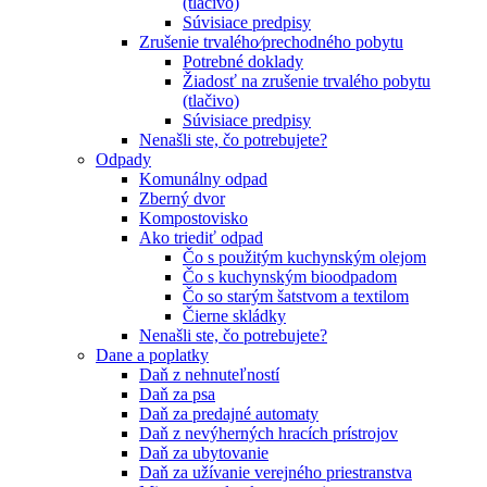
(tlačivo)
Súvisiace predpisy
Zrušenie trvalého⁄prechodného pobytu
Potrebné doklady
Žiadosť na zrušenie trvalého pobytu
(tlačivo)
Súvisiace predpisy
Nenašli ste, čo potrebujete?
Odpady
Komunálny odpad
Zberný dvor
Kompostovisko
Ako triediť odpad
Čo s použitým kuchynským olejom
Čo s kuchynským bioodpadom
Čo so starým šatstvom a textilom
Čierne skládky
Nenašli ste, čo potrebujete?
Dane a poplatky
Daň z nehnuteľností
Daň za psa
Daň za predajné automaty
Daň z nevýherných hracích prístrojov
Daň za ubytovanie
Daň za užívanie verejného priestranstva