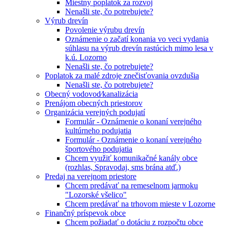
Miestny poplatok za rozvoj
Nenašli ste, čo potrebujete?
Výrub drevín
Povolenie výrubu drevín
Oznámenie o začatí konania vo veci vydania
súhlasu na výrub drevín rastúcich mimo lesa v
k.ú. Lozorno
Nenašli ste, čo potrebujete?
Poplatok za malé zdroje znečisťovania ovzdušia
Nenašli ste, čo potrebujete?
Obecný vodovod⁄kanalizácia
Prenájom obecných priestorov
Organizácia verejných podujatí
Formulár - Oznámenie o konaní verejného
kultúrneho podujatia
Formulár - Oznámenie o konaní verejného
športového podujatia
Chcem využiť komunikačné kanály obce
(rozhlas, Spravodaj, sms brána atď.)
Predaj na verejnom priestore
Chcem predávať na remeselnom jarmoku
"Lozorské všelico"
Chcem predávať na trhovom mieste v Lozorne
Finančný príspevok obce
Chcem požiadať o dotáciu z rozpočtu obce