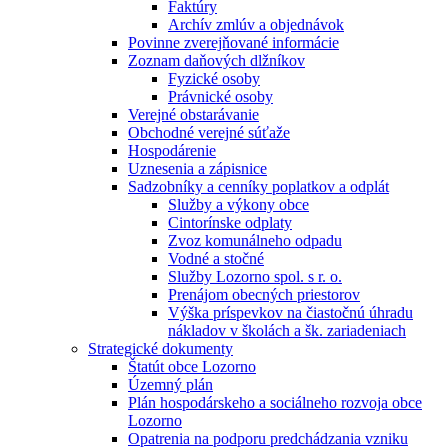
Faktúry
Archív zmlúv a objednávok
Povinne zverejňované informácie
Zoznam daňových dlžníkov
Fyzické osoby
Právnické osoby
Verejné obstarávanie
Obchodné verejné súťaže
Hospodárenie
Uznesenia a zápisnice
Sadzobníky a cenníky poplatkov a odplát
Služby a výkony obce
Cintorínske odplaty
Zvoz komunálneho odpadu
Vodné a stočné
Služby Lozorno spol. s r. o.
Prenájom obecných priestorov
Výška príspevkov na čiastočnú úhradu
nákladov v školách a šk. zariadeniach
Strategické dokumenty
Štatút obce Lozorno
Územný plán
Plán hospodárskeho a sociálneho rozvoja obce
Lozorno
Opatrenia na podporu predchádzania vzniku