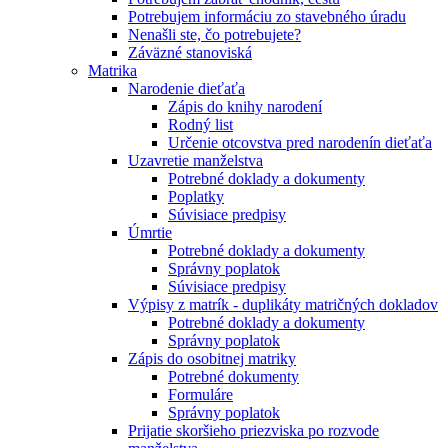
Potrebujem informáciu zo stavebného úradu
Nenašli ste, čo potrebujete?
Záväzné stanoviská
Matrika
Narodenie dieťaťa
Zápis do knihy narodení
Rodný list
Určenie otcovstva pred narodenín dieťaťa
Uzavretie manželstva
Potrebné doklady a dokumenty
Poplatky
Súvisiace predpisy
Úmrtie
Potrebné doklady a dokumenty
Správny poplatok
Súvisiace predpisy
Výpisy z matrík - duplikáty matričných dokladov
Potrebné doklady a dokumenty
Správny poplatok
Zápis do osobitnej matriky
Potrebné dokumenty
Formuláre
Správny poplatok
Prijatie skoršieho priezviska po rozvode