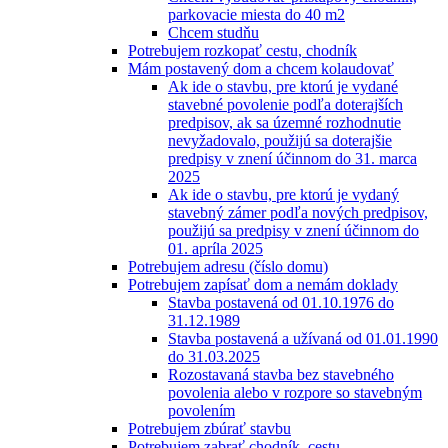
parkovacie miesta do 40 m2
Chcem studňu
Potrebujem rozkopať cestu, chodník
Mám postavený dom a chcem kolaudovať
Ak ide o stavbu, pre ktorú je vydané
stavebné povolenie podľa doterajších
predpisov, ak sa územné rozhodnutie
nevyžadovalo, použijú sa doterajšie
predpisy v znení účinnom do 31. marca
2025
Ak ide o stavbu, pre ktorú je vydaný
stavebný zámer podľa nových predpisov,
použijú sa predpisy v znení účinnom do
01. apríla 2025
Potrebujem adresu (číslo domu)
Potrebujem zapísať dom a nemám doklady
Stavba postavená od 01.10.1976 do
31.12.1989
Stavba postavená a užívaná od 01.01.1990
do 31.03.2025
Rozostavaná stavba bez stavebného
povolenia alebo v rozpore so stavebným
povolením
Potrebujem zbúrať stavbu
Potrebujem zabrať chodník, cestu