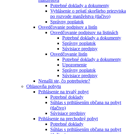
manželstva
Potrebné doklady a dokumenty
Vyhlásenie o prijatí skoršieho priezviska
po rozvode manželstva (tlačivo)
Správny poplatok
Osvedčovanie podpisov a listín
Osvedčovanie podpisov na listinách
Potrebné doklady a dokumenty
Správny poplatok
Súvisiace predpisy
Osvedčovanie listín
Potrebné doklady a dokumenty
Upozornenie
Správny poplatok
Súvisiace predpisy
Nenašli ste, čo potrebujete?
Ohlasovňa pobytu
Prihlásenie na trvalý pobyt
Potrebné doklady
Súhlas s prihlásením občana na pobyt
(tlačivo)
Súvisiace predpisy
Prihlásenie na prechodný pobyt
Potrebné doklady
Súhlas s prihlásením občana na pobyt