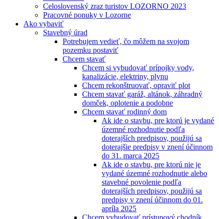
Celoslovenský zraz turistov LOZORNO 2023
Pracovné ponuky v Lozorne
Ako vybaviť
Stavebný úrad
Potrebujem vedieť, čo môžem na svojom
pozemku postaviť
Chcem stavať
Chcem si vybudovať prípojky vody,
kanalizácie, elektriny, plynu
Chcem rekonštruovať, opraviť plot
Chcem stavať garáž, altánok, záhradný
domček, oplotenie a podobne
Chcem stavať rodinný dom
Ak ide o stavbu, pre ktorú je vydané
územné rozhodnutie podľa
doterajších predpisov, použijú sa
doterajšie predpisy v znení účinnom
do 31. marca 2025
Ak ide o stavbu, pre ktorú nie je
vydané územné rozhodnutie alebo
stavebné povolenie podľa
doterajších predpisov, použijú sa
predpisy v znení účinnom do 01.
apríla 2025
Chcem vybudovať prístupový chodník,