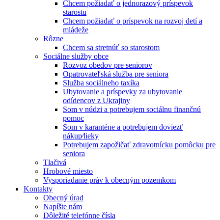
Chcem požiadať o jednorazový príspevok
starostu
Chcem požiadať o príspevok na rozvoj detí a
mládeže
Rôzne
Chcem sa stretnúť so starostom
Sociálne služby obce
Rozvoz obedov pre seniorov
Opatrovateľská služba pre seniora
Služba sociálneho taxíka
Ubytovanie a príspevky za ubytovanie
odídencov z Ukrajiny
Som v núdzi a potrebujem sociálnu finančnú
pomoc
Som v karanténe a potrebujem doviezť
nákup⁄lieky
Potrebujem zapožičať zdravotnícku pomôcku pre
seniora
Tlačivá
Hrobové miesto
Vysporiadanie práv k obecným pozemkom
Kontakty
Obecný úrad
Napíšte nám
Dôležité telefónne čísla