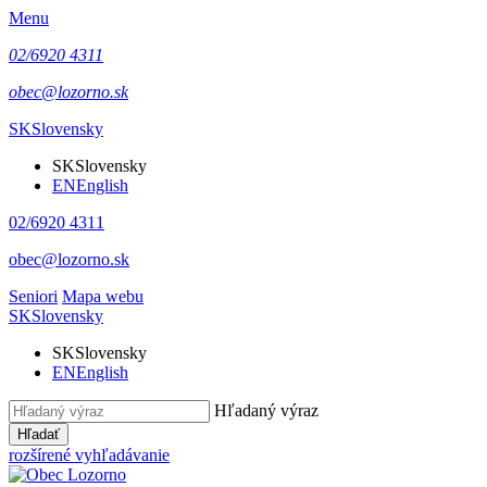
Menu
02/6920 4311
obec@lozorno.sk
SK
Slovensky
SK
Slovensky
EN
English
02/6920 4311
obec@lozorno.sk
Seniori
Mapa webu
SK
Slovensky
SK
Slovensky
EN
English
Hľadaný výraz
Hľadať
rozšírené vyhľadávanie