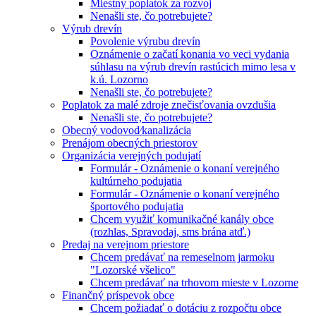
Miestny poplatok za rozvoj
Nenašli ste, čo potrebujete?
Výrub drevín
Povolenie výrubu drevín
Oznámenie o začatí konania vo veci vydania
súhlasu na výrub drevín rastúcich mimo lesa v
k.ú. Lozorno
Nenašli ste, čo potrebujete?
Poplatok za malé zdroje znečisťovania ovzdušia
Nenašli ste, čo potrebujete?
Obecný vodovod⁄kanalizácia
Prenájom obecných priestorov
Organizácia verejných podujatí
Formulár - Oznámenie o konaní verejného
kultúrneho podujatia
Formulár - Oznámenie o konaní verejného
športového podujatia
Chcem využiť komunikačné kanály obce
(rozhlas, Spravodaj, sms brána atď.)
Predaj na verejnom priestore
Chcem predávať na remeselnom jarmoku
"Lozorské všelico"
Chcem predávať na trhovom mieste v Lozorne
Finančný príspevok obce
Chcem požiadať o dotáciu z rozpočtu obce