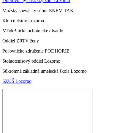
Dobrovoľný hasičský zbor Lozorno
Mužský spevácky súbor ENEM TAK
Klub turistov Lozorna
Mládežnícke ochotnícke divadlo
Oddiel ZRTV ženy
Poľovnícke združenie PODHORIE
Stolnotenisový oddiel Lozorno
Súkromná základná umelecká škola Lozorno
SZUŠ Lozorno