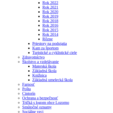
Rok 2022
Rok 2021
Rok 2020
Rok 2019
Rok 2018
Rok 2016
Rok 2015
Rok 2014
Rôzne
Priestory na podujatia
Kam za športom
Turistické a cyklistické ciele
Zdravotníctvo
Školstvo a vzdelávanie
Materská škola
Základná škola
Knižnica
Základná umelecká škola
Farnosť
Pošta
Cintorín
Ochrana a bezpečnosť
Tričká s logom obce Lozorno
Smútočné oznamy
Sociálne veci