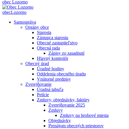
obec
Lozorno
obec
Lozorno
Samospráva
Orgány obce
Starosta
Zástupca starostu
Obecné zastupiteľstvo
Obecná rada
Zápisy zo zasadnutí
Hlavný kontrolór
Obecný úrad
Úradné hodiny
Oddelenia obecného úradu
Vnútorné predpisy
Zverejňovanie
Úradná tabuľa
Petície
Zmluvy, objednávky, faktúry
Zverejňovanie 2025
Zmluvy
Zmluvy na hrobové miesta
Objednávky
Prenájom obecných priestorov