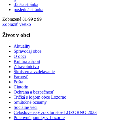
ďalšia stránka
posledná stránka
Zobrazené
81
-
99
z 99
Zobraziť všetko
Život v obci
Aktuality
Spravodaj obce
O obci
Kultúra a šport
Zdravotníctvo
Školstvo a vzdelávanie
Farnosť
Pošta
Cintorín
Ochrana a bezpečnosť
Tričká s logom obce Lozorno
Smútočné oznamy
Sociálne veci
Celoslovenský zraz turistov LOZORNO 2023
Pracovné ponuky v Lozorne