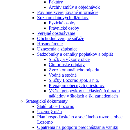
Faktúry
Archív zmlúv a objednávok
Povinne zverejňované informácie
Zoznam daňových dlžníkov
Fyzické osoby
Právnické osoby
Verejné obstarávanie
Obchodné verejné súťaže
Hospodárenie
Uznesenia a zápisnice
Sadzobníky a cenníky poplatkov a odplát
Služby a výkony obce
Cintorínske odplaty
Zvoz komunálneho odpadu
Vodné a stočné
Služby Lozorno spol. s r. o.
Prenájom obecných priestorov
Výška príspevkov na čiastočnú úhradu
nákladov v školách a šk. zariadeniach
Strategické dokumenty
Štatút obce Lozorno
Územný plán
Plán hospodárskeho a sociálneho rozvoja obce
Lozorno
Opatrenia na podporu predchádzania vzniku