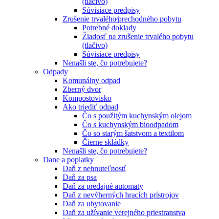
(tlačivo)
Súvisiace predpisy
Zrušenie trvalého⁄prechodného pobytu
Potrebné doklady
Žiadosť na zrušenie trvalého pobytu
(tlačivo)
Súvisiace predpisy
Nenašli ste, čo potrebujete?
Odpady
Komunálny odpad
Zberný dvor
Kompostovisko
Ako triediť odpad
Čo s použitým kuchynským olejom
Čo s kuchynským bioodpadom
Čo so starým šatstvom a textilom
Čierne skládky
Nenašli ste, čo potrebujete?
Dane a poplatky
Daň z nehnuteľností
Daň za psa
Daň za predajné automaty
Daň z nevýherných hracích prístrojov
Daň za ubytovanie
Daň za užívanie verejného priestranstva