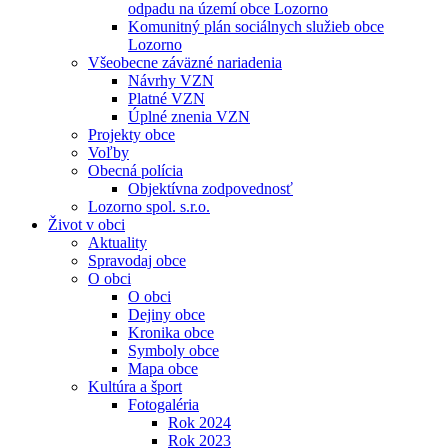
odpadu na území obce Lozorno
Komunitný plán sociálnych služieb obce
Lozorno
Všeobecne záväzné nariadenia
Návrhy VZN
Platné VZN
Úplné znenia VZN
Projekty obce
Voľby
Obecná polícia
Objektívna zodpovednosť
Lozorno spol. s.r.o.
Život v obci
Aktuality
Spravodaj obce
O obci
O obci
Dejiny obce
Kronika obce
Symboly obce
Mapa obce
Kultúra a šport
Fotogaléria
Rok 2024
Rok 2023